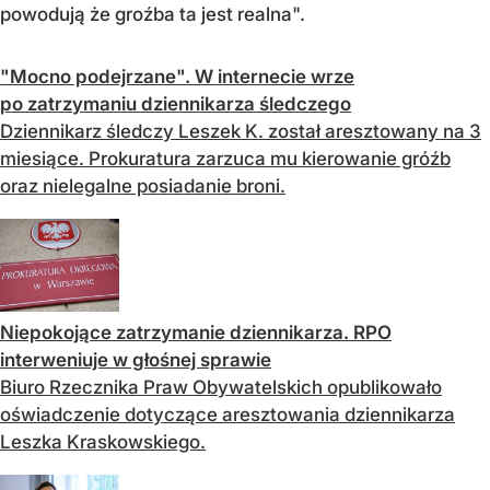
powodują że groźba ta jest realna".
"Mocno podejrzane". W internecie wrze
po zatrzymaniu dziennikarza śledczego
Dziennikarz śledczy Leszek K. został aresztowany na 3
miesiące. Prokuratura zarzuca mu kierowanie gróźb
oraz nielegalne posiadanie broni.
Niepokojące zatrzymanie dziennikarza. RPO
interweniuje w głośnej sprawie
Biuro Rzecznika Praw Obywatelskich opublikowało
oświadczenie dotyczące aresztowania dziennikarza
Leszka Kraskowskiego.