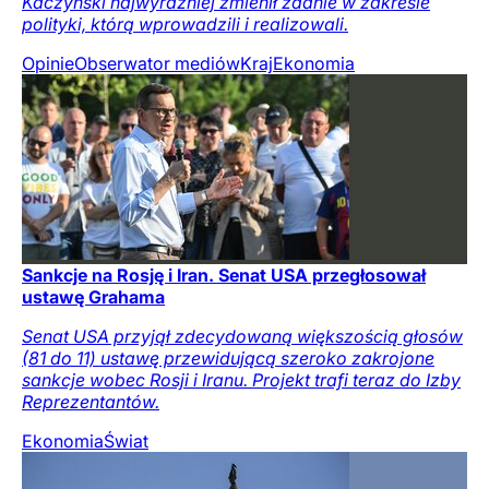
Kaczyński najwyraźniej zmienił zdanie w zakresie
polityki, którą wprowadzili i realizowali.
Opinie
Obserwator mediów
Kraj
Ekonomia
Sankcje na Rosję i Iran. Senat USA przegłosował
ustawę Grahama
Senat USA przyjął zdecydowaną większością głosów
(81 do 11) ustawę przewidującą szeroko zakrojone
sankcje wobec Rosji i Iranu. Projekt trafi teraz do Izby
Reprezentantów.
Ekonomia
Świat