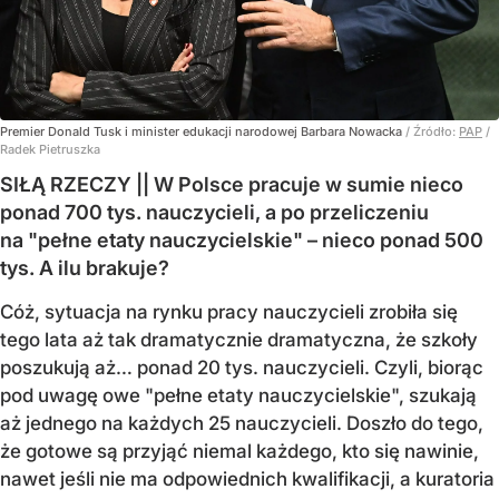
Premier Donald Tusk i minister edukacji narodowej Barbara Nowacka
/ Źródło:
PAP
/
Radek Pietruszka
SIŁĄ RZECZY || W Polsce pracuje w sumie nieco
ponad 700 tys. nauczycieli, a po przeliczeniu
na "pełne etaty nauczycielskie" – nieco ponad 500
tys. A ilu brakuje?
Cóż, sytuacja na rynku pracy nauczycieli zrobiła się
tego lata aż tak dramatycznie dramatyczna, że szkoły
poszukują aż… ponad 20 tys. nauczycieli. Czyli, biorąc
pod uwagę owe "pełne etaty nauczycielskie", szukają
aż jednego na każdych 25 nauczycieli. Doszło do tego,
że gotowe są przyjąć niemal każdego, kto się nawinie,
nawet jeśli nie ma odpowiednich kwalifikacji, a kuratoria