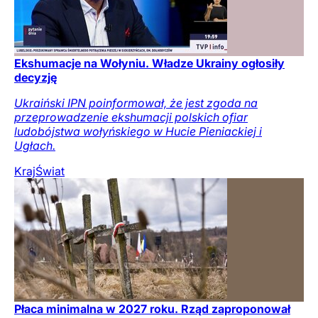
Ekshumacje na Wołyniu. Władze Ukrainy ogłosiły
decyzję
Ukraiński IPN poinformował, że jest zgoda na
przeprowadzenie ekshumacji polskich ofiar
ludobójstwa wołyńskiego w Hucie Pieniackiej i
Ugłach.
Kraj
Świat
Płaca minimalna w 2027 roku. Rząd zaproponował