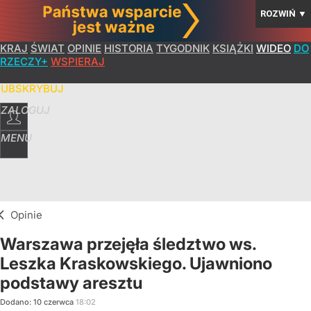
ROZWIŃ
▼
KRAJ
ŚWIAT
OPINIE
HISTORIA
TYGODNIK
KSIĄŻKI
WIDEO
DO
RZECZY+
WSPIERAJ
SUBSKRYBUJ
ZALOGUJ
MENU
Opinie
Warszawa przejęła śledztwo ws.
Leszka Kraskowskiego. Ujawniono
podstawy aresztu
Dodano:
10
czerwca
18:02