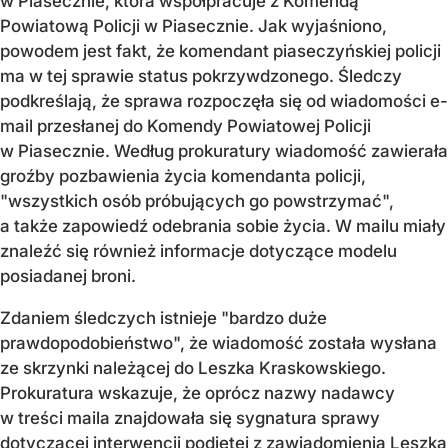
w Piasecznie, która współpracuje z Komendą
Powiatową Policji w Piasecznie. Jak wyjaśniono,
powodem jest fakt, że komendant piaseczyńskiej policji
ma w tej sprawie status pokrzywdzonego. Śledczy
podkreślają, że sprawa rozpoczęła się od wiadomości e-
mail przesłanej do Komendy Powiatowej Policji
w Piasecznie. Według prokuratury wiadomość zawierała
groźby pozbawienia życia komendanta policji,
"wszystkich osób próbujących go powstrzymać",
a także zapowiedź odebrania sobie życia. W mailu miały
znaleźć się również informacje dotyczące modelu
posiadanej broni.
Zdaniem śledczych istnieje "bardzo duże
prawdopodobieństwo", że wiadomość została wysłana
ze skrzynki należącej do Leszka Kraskowskiego.
Prokuratura wskazuje, że oprócz nazwy nadawcy
w treści maila znajdowała się sygnatura sprawy
dotyczącej interwencji podjętej z zawiadomienia Leszka