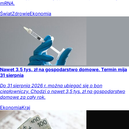
mRNA.
Świat
Zdrowie
Ekonomia
Nawet 3,5 tys. zł na gospodarstwo domowe. Termin mija
31 sierpnia
Do 31 sierpnia 2026 r. można ubiegać się o bon
ciepłowniczy. Chodzi o nawet 3,5 tys. zł na gospodarstwo
domowe za cały rok.
Ekonomia
Kraj