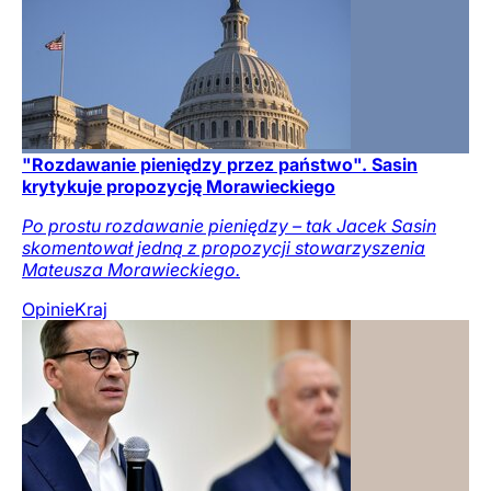
"Rozdawanie pieniędzy przez państwo". Sasin
krytykuje propozycję Morawieckiego
Po prostu rozdawanie pieniędzy – tak Jacek Sasin
skomentował jedną z propozycji stowarzyszenia
Mateusza Morawieckiego.
Opinie
Kraj