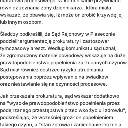
matactwa procesowego. W komunikacie przywołano
również zeznania żony dziennikarza., która miała
wskazać, że obawia się, iż może on zrobić krzywdę jej
lub innym osobom.
Śledczy podkreślili, że Sąd Rejonowy w Piasecznie
podzielił argumentację prokuratury i zastosował
tymczasowy areszt. Według komunikatu sąd uznał,
że zgromadzony materiał dowodowy wskazuje na duże
prawdopodobieństwo popełnienia zarzucanych czynów.
Sąd miał również dostrzec ryzyko utrudniania
postępowania poprzez wpływanie na świadków
oraz niestawianie się na czynności procesowe.
Jak przekazała prokuratura, sąd wskazał dodatkowo
na "wysokie prawdopodobieństwo popełnienia przez
podejrzanego przestępstwa przeciwko życiu i zdrowiu",
podkreślając, że wcześniej groził on popełnieniem
takiego czynu, a "stan zdrowia i zaniechanie leczenia