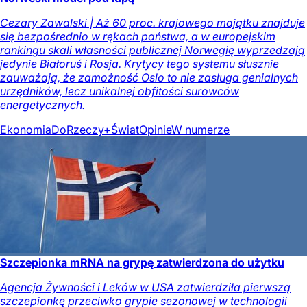
Cezary Zawalski | Aż 60 proc. krajowego majątku znajduje
się bezpośrednio w rękach państwa, a w europejskim
rankingu skali własności publicznej Norwegię wyprzedzają
jedynie Białoruś i Rosja. Krytycy tego systemu słusznie
zauważają, że zamożność Oslo to nie zasługa genialnych
urzędników, lecz unikalnej obfitości surowców
energetycznych.
Ekonomia
DoRzeczy+
Świat
Opinie
W numerze
Szczepionka mRNA na grypę zatwierdzona do użytku
Agencja Żywności i Leków w USA zatwierdziła pierwszą
szczepionkę przeciwko grypie sezonowej w technologii