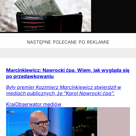
Marcinkiewicz: Nawrocki ćpa. Wiem, jak wygląda się
po przedawkowaniu
Były premier Kazimierz Marcinkiewicz stwierdził w
mediach publicznych, że "Karol Nawrocki ćpa".
Kraj
Obserwator mediów