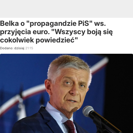
Belka o "propagandzie PiS" ws.
przyjęcia euro. "Wszyscy boją się
cokolwiek powiedzieć"
Dodano:
dzisiaj
21:15