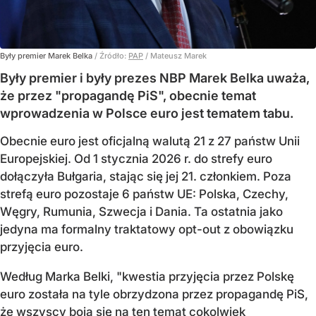
Były premier Marek Belka
/ Źródło:
PAP
/
Mateusz Marek
Były premier i były prezes NBP Marek Belka uważa,
że przez "propagandę PiS", obecnie temat
wprowadzenia w Polsce euro jest tematem tabu.
Obecnie euro jest oficjalną walutą 21 z 27 państw Unii
Europejskiej. Od 1 stycznia 2026 r. do strefy euro
dołączyła Bułgaria, stając się jej 21. członkiem.
Poza
strefą euro pozostaje 6 państw UE:
Polska, Czechy,
Węgry, Rumunia, Szwecja i Dania
. Ta ostatnia jako
jedyna ma formalny traktatowy opt-out z obowiązku
przyjęcia euro.
Według Marka Belki, "kwestia przyjęcia przez Polskę
euro została na tyle obrzydzona przez propagandę PiS,
że wszyscy boją się na ten temat cokolwiek