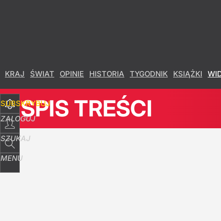
Udostępnij
23
Skomentuj
KRAJ
ŚWIAT
OPINIE
HISTORIA
TYGODNIK
KSIĄŻKI
WI
SPIS TREŚCI
SUBSKRYBUJ
ZALOGUJ
SZUKAJ
MENU