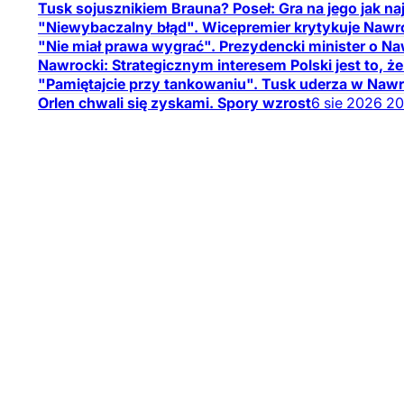
Tusk sojusznikiem Brauna? Poseł: Gra na jego jak n
"Niewybaczalny błąd". Wicepremier krytykuje Nawr
"Nie miał prawa wygrać". Prezydencki minister o N
Nawrocki: Strategicznym interesem Polski jest to, ż
"Pamiętajcie przy tankowaniu". Tusk uderza w Naw
Orlen chwali się zyskami. Spory wzrost
6
sie
2026
20