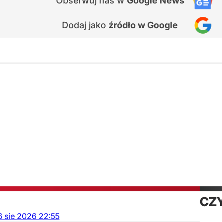
Obserwuj nas
w
Google News
Dodaj jako
źródło w Google
CZ
6
sie
2026
22:55