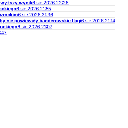
ajwyższy wynik
6
sie
2026
22:26
ockiego
6
sie
2026
21:55
awrockim
6
sie
2026
21:36
eby nie powiewały banderowskie flagi
6
sie
2026
21:14
rockiego
6
sie
2026
21:07
:47