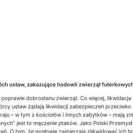
óch ustaw, zakazujące hodowli zwierząt futerkowych
 poprawie dobrostanu zwierząt. Co więcej, likwidacja p
wórcy ustaw żądają likwidacji zabezpieczeń przeciwko
aju – w tym z kościołów i innych zabytków – mają z
nych” jest to męczenie ptaków. Jako Polski Przemysł 
eń. O tym, że posłowie zamierzają zlikwidować ich bra