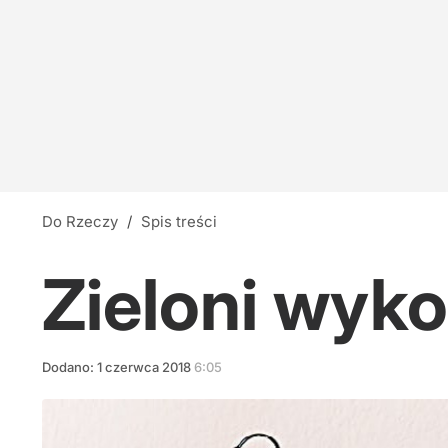
Do Rzeczy
/
Spis treści
Zieloni wyk
Dodano:
1
czerwca
2018
6:05