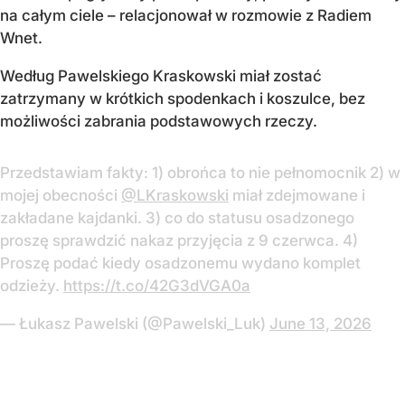
na całym ciele – relacjonował w rozmowie z Radiem
Wnet.
Według Pawelskiego Kraskowski miał zostać
zatrzymany w krótkich spodenkach i koszulce, bez
możliwości zabrania podstawowych rzeczy.
Przedstawiam fakty: 1) obrońca to nie pełnomocnik 2) w
mojej obecności
@LKraskowski
miał zdejmowane i
zakładane kajdanki. 3) co do statusu osadzonego
proszę sprawdzić nakaz przyjęcia z 9 czerwca. 4)
Proszę podać kiedy osadzonemu wydano komplet
odzieży.
https://t.co/42G3dVGA0a
— Łukasz Pawelski (@Pawelski_Luk)
June 13, 2026