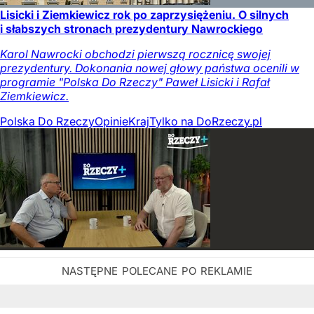
Lisicki i Ziemkiewicz rok po zaprzysiężeniu. O silnych
i słabszych stronach prezydentury Nawrockiego
Karol Nawrocki obchodzi pierwszą rocznicę swojej
prezydentury. Dokonania nowej głowy państwa ocenili w
programie "Polska Do Rzeczy" Paweł Lisicki i Rafał
Ziemkiewicz.
Polska Do Rzeczy
Opinie
Kraj
Tylko na DoRzeczy.pl