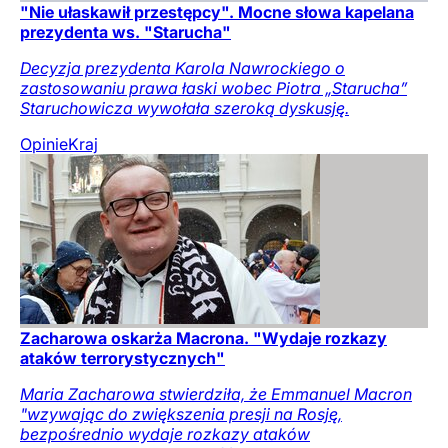
"Nie ułaskawił przestępcy". Mocne słowa kapelana
prezydenta ws. "Starucha"
Decyzja prezydenta Karola Nawrockiego o
zastosowaniu prawa łaski wobec Piotra „Starucha”
Staruchowicza wywołała szeroką dyskusję.
Opinie
Kraj
Zacharowa oskarża Macrona. "Wydaje rozkazy
ataków terrorystycznych"
Maria Zacharowa stwierdziła, że Emmanuel Macron
"wzywając do zwiększenia presji na Rosję,
bezpośrednio wydaje rozkazy ataków