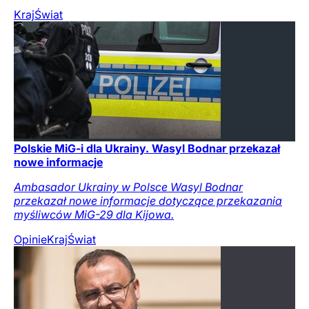
Kraj
Świat
Polskie MiG-i dla Ukrainy. Wasyl Bodnar przekazał
nowe informacje
Ambasador Ukrainy w Polsce Wasyl Bodnar
przekazał nowe informacje dotyczące przekazania
myśliwców MiG-29 dla Kijowa.
Opinie
Kraj
Świat