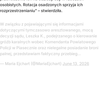
osobistych. Rotacja osadzonych sprzyja ich
rozprzestrzenianiu" – stwierdziła.
W związku z pojawiającymi się informacjami
dotyczącymi tymczasowo aresztowanego, mocą
decyzji sądu, Leszka K., podejrzanego o kierowanie
gróźb karalnych wobec Komendanta Powiatowego
Policji w Piasecznie oraz nielegalne posiadanie broni
palnej, przedstawiam faktyczny przebieg…
— Maria Ejchart (@MariaEjchart)
June 13, 2026