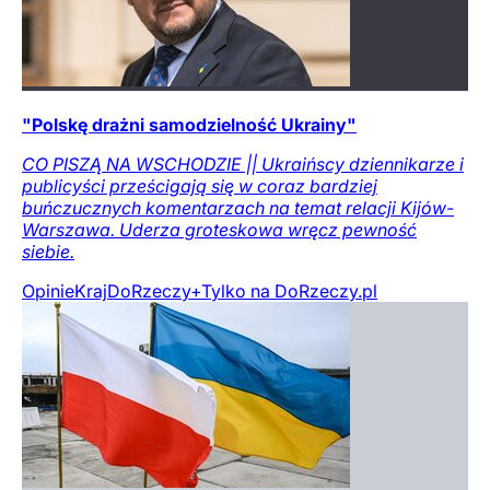
"Polskę drażni samodzielność Ukrainy"
CO PISZĄ NA WSCHODZIE || Ukraińscy dziennikarze i
publicyści prześcigają się w coraz bardziej
buńczucznych komentarzach na temat relacji Kijów-
Warszawa. Uderza groteskowa wręcz pewność
siebie.
Opinie
Kraj
DoRzeczy+
Tylko na DoRzeczy.pl