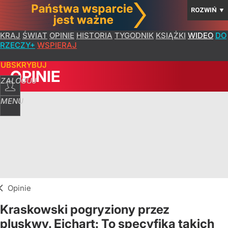
ROZWIŃ
▼
KRAJ
ŚWIAT
OPINIE
HISTORIA
TYGODNIK
KSIĄŻKI
WIDEO
DO
RZECZY+
WSPIERAJ
SUBSKRYBUJ
OPINIE
ZALOGUJ
MENU
Opinie
Kraskowski pogryziony przez
pluskwy. Ejchart: To specyfika takich