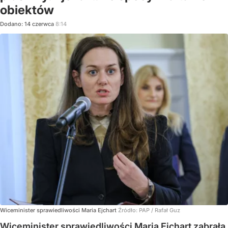
obiektów
Dodano:
14
czerwca
8:14
Wiceminister sprawiedliwości Maria Ejchart
Źródło:
PAP
/
Rafał Guz
Wiceminister sprawiedliwości Maria Ejchart zabrała