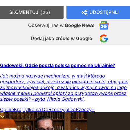
SKOMENTUJ
UDOSTĘPNIJ
25
Obserwuj nas
w
Google News
Dodaj jako
źródło w Google
Gadowski: Gdzie poszła polska pomoc na Ukrainie?
Jak można nazwać mechanizm, w myśl którego
gospodarz, żywiciel, przekazuje pieniądze na to, aby gość
zajmował kolejne pokoje, a w końcu wynajmował mu jego
własne meble i pobierał opłaty za przygotowywane przez
siebie posiłki? – pyta Witold Gadowski.
Opinie
Kraj
Tylko na DoRzeczy.pl
DoRzeczy+