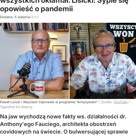
wszystkich okłamał. Lisicki: Sypie się
opowieść o pandemii
Dodano:
5
sierpnia
9:23
Paweł Lisicki i Wojciech Cejrowski w programie "Antysystem"
/ Źródło:
YouTube
/
Tygodnik Do Rzeczy
Na jaw wychodzą nowe fakty ws. działalności dr.
Anthony'ego Fauciego, architekta obostrzeń
covidowych na świecie. O bulwersującej sprawie