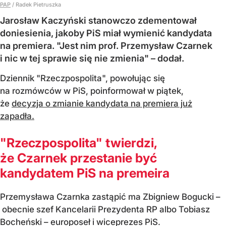
PAP
/
Radek Pietruszka
Jarosław Kaczyński stanowczo zdementował
doniesienia, jakoby PiS miał wymienić kandydata
na premiera. "Jest nim prof. Przemysław Czarnek
i nic w tej sprawie się nie zmienia" – dodał.
Dziennik "Rzeczpospolita", powołując się
na rozmówców w PiS, poinformował w piątek,
że
decyzja o zmianie kandydata na premiera już
zapadła.
"Rzeczpospolita" twierdzi,
że Czarnek przestanie być
kandydatem PiS na premeira
Przemysława Czarnka zastąpić ma Zbigniew Bogucki –
obecnie szef Kancelarii Prezydenta RP albo Tobiasz
Bocheński – europoseł i wiceprezes PiS.