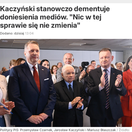
Kaczyński stanowczo dementuje
doniesienia mediów. "Nic w tej
sprawie się nie zmienia"
Dodano:
dzisiaj
13:04
Politycy PiS: Przemysław Czarnek, Jarosław Kaczyński i Mariusz Błaszczak
/ Źródło: