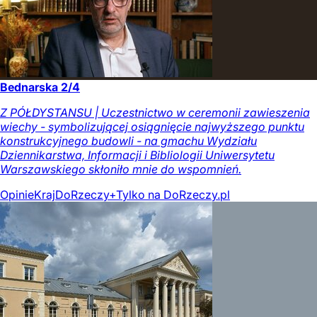
Bednarska 2/4
Z PÓŁDYSTANSU | Uczestnictwo w ceremonii zawieszenia
wiechy - symbolizującej osiągnięcie najwyższego punktu
konstrukcyjnego budowli - na gmachu Wydziału
Dziennikarstwa, Informacji i Bibliologii Uniwersytetu
Warszawskiego skłoniło mnie do wspomnień.
Opinie
Kraj
DoRzeczy+
Tylko na DoRzeczy.pl