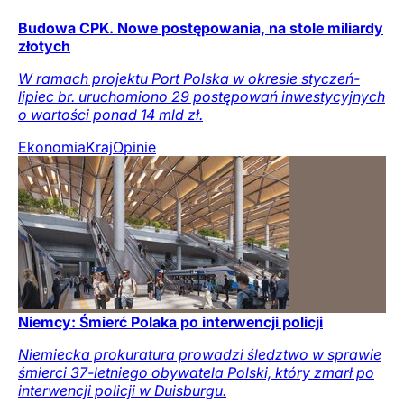
Budowa CPK. Nowe postępowania, na stole miliardy
złotych
W ramach projektu Port Polska w okresie styczeń-
lipiec br. uruchomiono 29 postępowań inwestycyjnych
o wartości ponad 14 mld zł.
Ekonomia
Kraj
Opinie
Niemcy: Śmierć Polaka po interwencji policji
Niemiecka prokuratura prowadzi śledztwo w sprawie
śmierci 37-letniego obywatela Polski, który zmarł po
interwencji policji w Duisburgu.