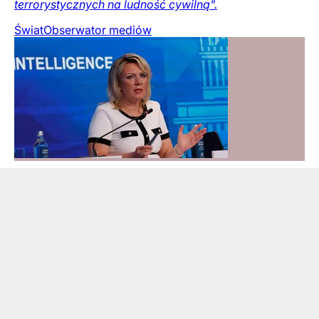
terrorystycznych na ludność cywilną".
Świat
Obserwator mediów