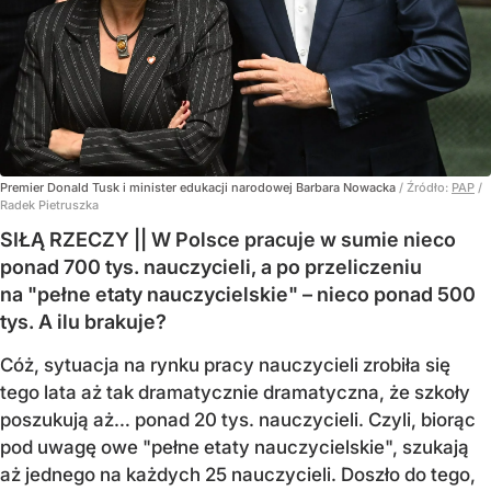
Premier Donald Tusk i minister edukacji narodowej Barbara Nowacka
/ Źródło:
PAP
/
Radek Pietruszka
SIŁĄ RZECZY || W Polsce pracuje w sumie nieco
ponad 700 tys. nauczycieli, a po przeliczeniu
na "pełne etaty nauczycielskie" – nieco ponad 500
tys. A ilu brakuje?
Cóż, sytuacja na rynku pracy nauczycieli zrobiła się
tego lata aż tak dramatycznie dramatyczna, że szkoły
poszukują aż… ponad 20 tys. nauczycieli. Czyli, biorąc
pod uwagę owe "pełne etaty nauczycielskie", szukają
aż jednego na każdych 25 nauczycieli. Doszło do tego,