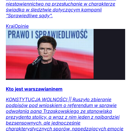
niestawiennictwo na przesłuchanie w charakterze
świadka w śledztwie dotyczącym kampanii
"Sprawiedliwe sądy".
Kraj
Opinie
Kto jest warszawianinem
KONSTYTUCJA WOLNOŚCI || Ruszyło zbieranie
podpisów pod wnioskiem o referendum w sprawie
odwołania pana Trzaskowskiego ze stanowiska
prezydenta stolicy, a wraz z nim jeden z najbardziej
bezsensownych, ale jednocześnie
charakterystycznych sporów, napędzających emocje