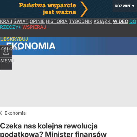
ROZWIŃ
▼
KRAJ
ŚWIAT
OPINIE
HISTORIA
TYGODNIK
KSIĄŻKI
WIDEO
DO
RZECZY+
WSPIERAJ
SUBSKRYBUJ
EKONOMIA
ZALOGUJ
MENU
Ekonomia
Czeka nas kolejna rewolucja
podatkowa? Minister finansów