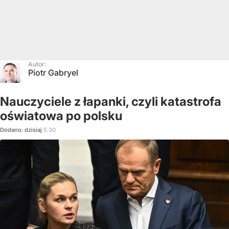
Autor:
Piotr Gabryel
Nauczyciele z łapanki, czyli katastrofa
oświatowa po polsku
Dodano:
dzisiaj
5:30