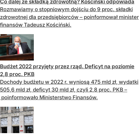
Co dalej ze składką zdrowotną? Kościński odpowiada
Rozmawiamy o stopniowym dojściu do 9 proc. składki
zdrowotnej dla przedsiębiorców – poinformował minister
finansów Tadeusz Kościński.
Budżet 2022 przyjęty przez rząd. Deficyt na poziomie
2,8 proc. PKB
Dochody budżetu w 2022 r. wyniosą 475 mld zł, wydatki
505,6 mld zł, deficyt 30 mld zł, czyli 2,8 proc. PKB –
poinformowało Ministerstwo Finansów.