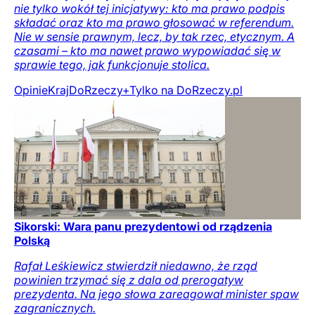
nie tylko wokół tej inicjatywy: kto ma prawo podpis
składać oraz kto ma prawo głosować w referendum.
Nie w sensie prawnym, lecz, by tak rzec, etycznym. A
czasami – kto ma nawet prawo wypowiadać się w
sprawie tego, jak funkcjonuje stolica.
Opinie
Kraj
DoRzeczy+
Tylko na DoRzeczy.pl
Sikorski: Wara panu prezydentowi od rządzenia
Polską
Rafał Leśkiewicz stwierdził niedawno, że rząd
powinien trzymać się z dala od prerogatyw
prezydenta. Na jego słowa zareagował minister spaw
zagranicznych.