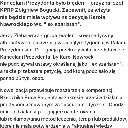
Kancelarii Prezydenta było błędem – przyznał szef
KPRP Zbigniew Bogucki. Zapewnił, że wizyta
nie będzie miała wpływu na decyzję Karola
Nawrockiego ws. "lex szarlatan".
Jerzy Zięba wraz z grupą zwolenników medycyny
alternatywnej pojawił się w ubiegłym tygodniu w Pałacu
Prezydenckim. Delegacja przekonywała przedstawicieli
Kancelarii Prezydenta, by Karol Nawrocki
nie podpisywał ustawy określanej jako "lex szarlatan",
a także przekazała petycję, pod którą podpisało się
ponad 25 tys. osób.
Nowelizacja przewiduje rozszerzenie kompetencji
Rzecznika Praw Pacjenta w zakresie przeciwdziałania
praktykom uznawanym za "pseudomedyczne". Chodzi
m.in. o działania polegające na oferowaniu
lub reklamowaniu metod leczenia, terapii lub produktów,
które nie mają potwierdzenia w "aktualnej wiedzy