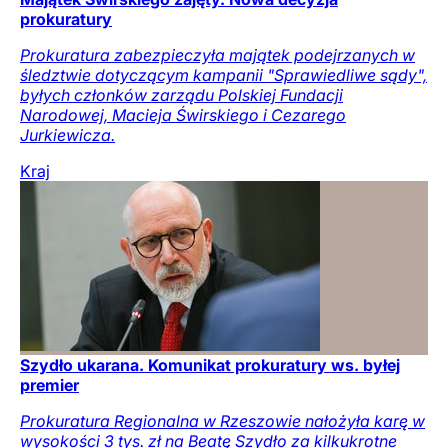
prokuratury
Prokuratura zabezpieczyła majątek podejrzanych w
śledztwie dotyczącym kampanii "Sprawiedliwe sądy",
byłych członków zarządu Polskiej Fundacji
Narodowej, Macieja Świrskiego i Cezarego
Jurkiewicza.
Kraj
Szydło ukarana. Komunikat prokuratury ws. byłej
premier
Prokuratura Regionalna w Rzeszowie nałożyła karę w
wysokości 3 tys. zł na Beatę Szydło za kilkukrotne