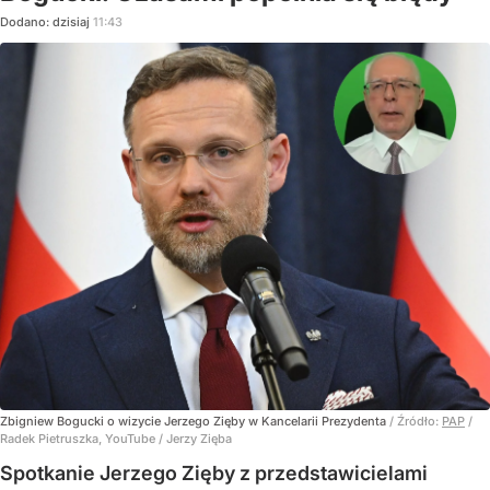
Dodano:
dzisiaj
11:43
Zbigniew Bogucki o wizycie Jerzego Zięby w Kancelarii Prezydenta
/ Źródło:
PAP
/
Radek Pietruszka, YouTube / Jerzy Zięba
Spotkanie Jerzego Zięby z przedstawicielami