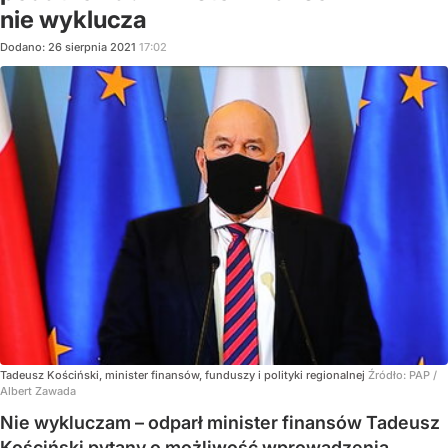
nie wyklucza
Dodano:
26
sierpnia
2021
17:02
Tadeusz Kościński, minister finansów, funduszy i polityki regionalnej
Źródło:
PAP
/
Albert Zawada
Nie wykluczam – odparł minister finansów Tadeusz
Kościński pytany o możliwość wprowadzenia