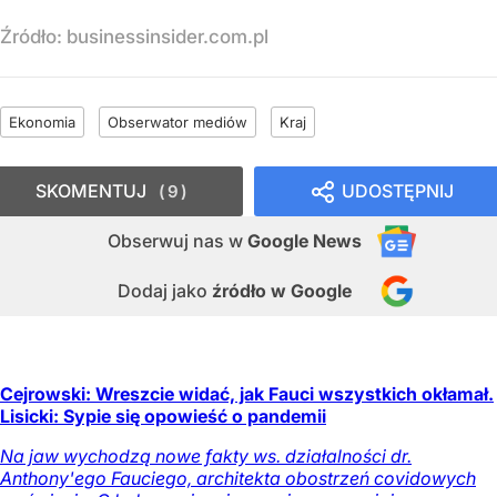
Źródło:
businessinsider.com.pl
Ekonomia
Obserwator mediów
Kraj
SKOMENTUJ
UDOSTĘPNIJ
9
Obserwuj nas
w
Google News
Dodaj jako
źródło w Google
Cejrowski: Wreszcie widać, jak Fauci wszystkich okłamał.
Lisicki: Sypie się opowieść o pandemii
Na jaw wychodzą nowe fakty ws. działalności dr.
Anthony'ego Fauciego, architekta obostrzeń covidowych