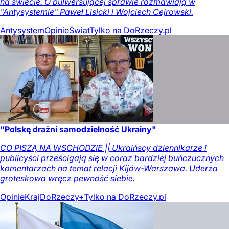
na świecie. O bulwersującej sprawie rozmawiają w
"Antysystemie" Paweł Lisicki i Wojciech Cejrowski.
Antysystem
Opinie
Świat
Tylko na DoRzeczy.pl
"Polskę drażni samodzielność Ukrainy"
CO PISZĄ NA WSCHODZIE || Ukraińscy dziennikarze i
publicyści prześcigają się w coraz bardziej buńczucznych
komentarzach na temat relacji Kijów-Warszawa. Uderza
groteskowa wręcz pewność siebie.
Opinie
Kraj
DoRzeczy+
Tylko na DoRzeczy.pl