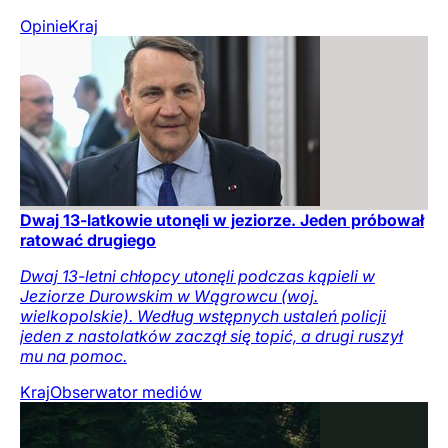
Opinie
Kraj
Dwaj 13-latkowie utonęli w jeziorze. Jeden próbował
ratować drugiego
Dwaj 13-letni chłopcy utonęli podczas kąpieli w
Jeziorze Durowskim w Wągrowcu (woj.
wielkopolskie). Według wstępnych ustaleń policji
jeden z nastolatków zaczął się topić, a drugi ruszył
mu na pomoc.
Kraj
Obserwator mediów