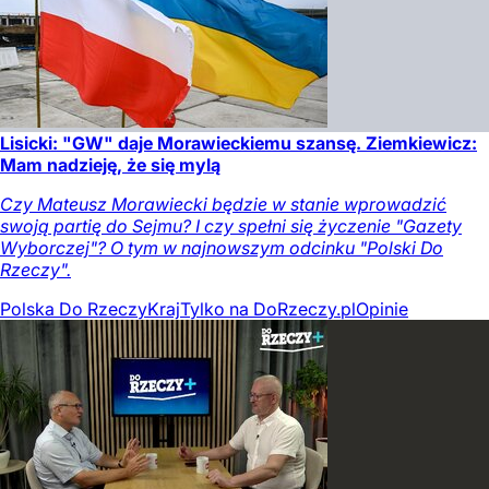
Lisicki: "GW" daje Morawieckiemu szansę. Ziemkiewicz:
Mam nadzieję, że się mylą
Czy Mateusz Morawiecki będzie w stanie wprowadzić
swoją partię do Sejmu? I czy spełni się życzenie "Gazety
Wyborczej"? O tym w najnowszym odcinku "Polski Do
Rzeczy".
Polska Do Rzeczy
Kraj
Tylko na DoRzeczy.pl
Opinie