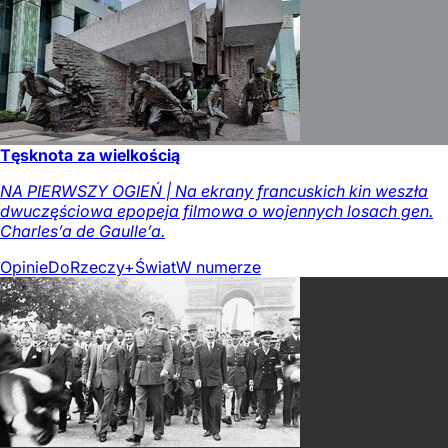
Tęsknota za wielkością
NA PIERWSZY OGIEŃ | Na ekrany francuskich kin weszła
dwuczęściowa epopeja filmowa o wojennych losach gen.
Charles’a de Gaulle’a.
Opinie
DoRzeczy+
Świat
W numerze