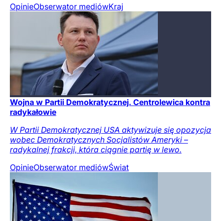
Opinie
Obserwator mediów
Kraj
Wojna w Partii Demokratycznej. Centrolewica kontra
radykałowie
W Partii Demokratycznej USA aktywizuje się opozycja
wobec Demokratycznych Socjalistów Ameryki –
radykalnej frakcji, która ciągnie partię w lewo.
Opinie
Obserwator mediów
Świat