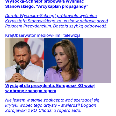
Wysocka-Schnepf próbowała wyśmiać
Stanowskiego. "Arcykapłan propagandy"
Dorota Wysocka-Schnepf próbowała wyśmiać
Krzysztofa Stanowskiego za udział w debacie przed
Pałacem Prezydenckim. Dostała szybką odpowiedź.
Kraj
Obserwator mediów
Film i telewizja
Wystąpił dla prezydenta. Europoseł KO wziął
w obronę znanego rapera
Nie jestem w stanie zaakceptować szerzącej się
krytyki wobec tego artysty – stwierdził Bogdan
Zdrojewski z KO. Chodzi o rapera Eldo.