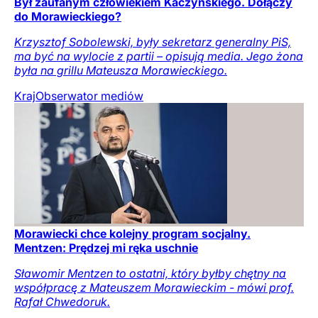
Był zaufanym człowiekiem Kaczyńskiego. Dołączy
do Morawieckiego?
Krzysztof Sobolewski, były sekretarz generalny PiS,
ma być na wylocie z partii – opisują media. Jego żona
była na grillu Mateusza Morawieckiego.
Kraj
Obserwator mediów
Morawiecki chce kolejny program socjalny.
Mentzen: Prędzej mi ręka uschnie
Sławomir Mentzen to ostatni, który byłby chętny na
współpracę z Mateuszem Morawieckim - mówi prof.
Rafał Chwedoruk.