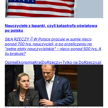
Nauczyciele z łapanki, czyli katastrofa oświatowa
po polsku
SIŁĄ RZECZY || W Polsce pracuje w sumie nieco
ponad 700 tys. nauczycieli, a po przeliczeniu na
"pełne etaty nauczycielskie" – nieco ponad 500 tys. A
ilu brakuje?
Opinie
Ekonomia
Kraj
DoRzeczy+
Tylko na DoRzeczy.pl