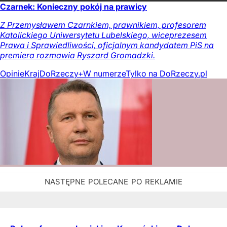
Czarnek: Konieczny pokój na prawicy
Z Przemysławem Czarnkiem, prawnikiem, profesorem
Katolickiego Uniwersytetu Lubelskiego, wiceprezesem
Prawa i Sprawiedliwości, oficjalnym kandydatem PiS na
premiera rozmawia Ryszard Gromadzki.
Opinie
Kraj
DoRzeczy+
W numerze
Tylko na DoRzeczy.pl