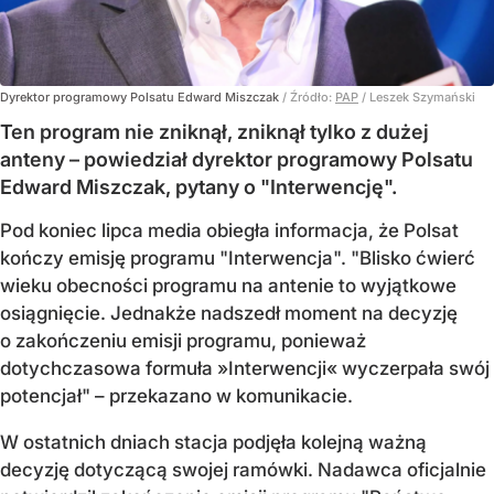
Dyrektor programowy Polsatu Edward Miszczak
/ Źródło:
PAP
/
Leszek Szymański
Ten program nie zniknął, zniknął tylko z dużej
anteny – powiedział dyrektor programowy Polsatu
Edward Miszczak, pytany o "Interwencję".
Pod koniec lipca media obiegła informacja, że Polsat
kończy emisję programu "Interwencja". "Blisko ćwierć
wieku obecności programu na antenie to wyjątkowe
osiągnięcie. Jednakże nadszedł moment na decyzję
o zakończeniu emisji programu, ponieważ
dotychczasowa formuła »Interwencji« wyczerpała swój
potencjał" – przekazano w komunikacie.
W ostatnich dniach stacja podjęła kolejną ważną
decyzję dotyczącą swojej ramówki. Nadawca oficjalnie