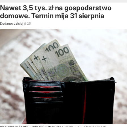
Nawet 3,5 tys. zł na gospodarstwo
domowe. Termin mija 31 sierpnia
Dodano:
dzisiaj
8:25
Pieniądze w portfelu, zdjęcie ilustracyjne
/ Źródło:
PAP
/
Marcin Bielecki