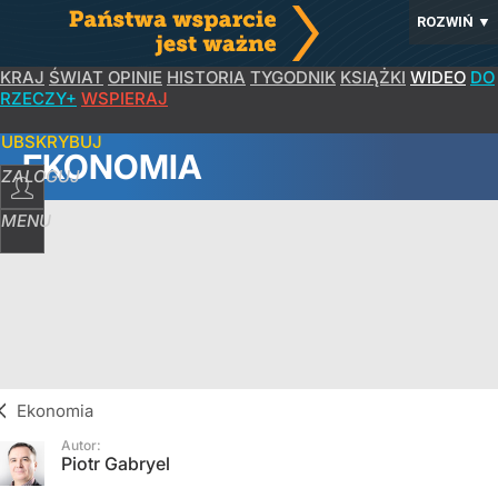
ROZWIŃ
▼
KRAJ
ŚWIAT
OPINIE
HISTORIA
TYGODNIK
KSIĄŻKI
WIDEO
DO
RZECZY+
WSPIERAJ
SUBSKRYBUJ
EKONOMIA
ZALOGUJ
MENU
Ekonomia
Autor:
Piotr Gabryel