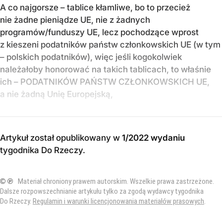
A co najgorsze – tablice kłamliwe, bo to przecież
nie żadne pieniądze UE, nie z żadnych
programów/funduszy UE, lecz pochodzące wprost
z kieszeni podatników państw członkowskich UE (w tym
– polskich podatników), więc jeśli kogokolwiek
należałoby honorować na takich tablicach, to właśnie
ich – PODATNIKÓW PAŃSTW CZŁONKOWSKICH UE,
a nie żadną Unię Europejską,
Artykuł został opublikowany w
1/2022 wydaniu
tygodnika Do Rzeczy
.
© ℗
Materiał chroniony prawem autorskim. Wszelkie prawa zastrzeżone.
Dalsze rozpowszechnianie artykułu tylko za zgodą wydawcy tygodnika
Do Rzeczy.
Regulamin i warunki licencjonowania materiałów prasowych
.