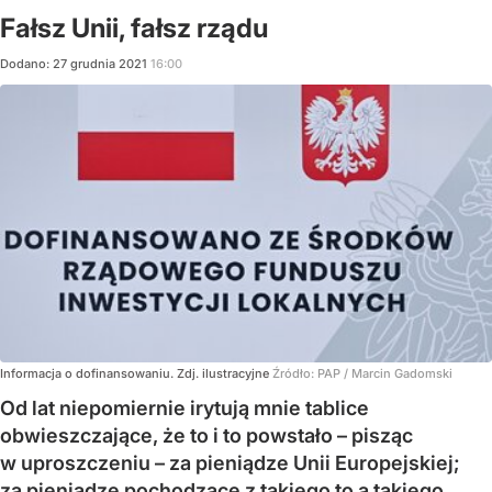
Fałsz Unii, fałsz rządu
Dodano:
27
grudnia
2021
16:00
Informacja o dofinansowaniu. Zdj. ilustracyjne
Źródło:
PAP
/
Marcin Gadomski
Od lat niepomiernie irytują mnie tablice
obwieszczające, że to i to powstało – pisząc
w uproszczeniu – za pieniądze Unii Europejskiej;
za pieniądze pochodzące z takiego to a takiego