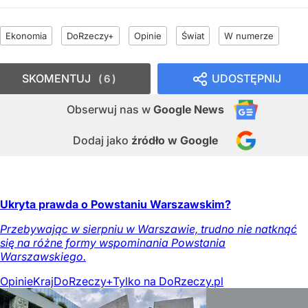
Ekonomia
DoRzeczy+
Opinie
Świat
W numerze
SKOMENTUJ
UDOSTĘPNIJ
6
Obserwuj nas
w
Google News
Dodaj jako
źródło w Google
Ukryta prawda o Powstaniu Warszawskim?
Przebywając w sierpniu w Warszawie, trudno nie natknąć
się na różne formy wspominania Powstania
Warszawskiego.
Opinie
Kraj
DoRzeczy+
Tylko na DoRzeczy.pl