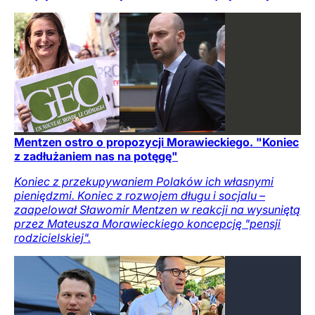
Mentzen ostro o propozycji Morawieckiego. "Koniec
z zadłużaniem nas na potęgę"
Koniec z przekupywaniem Polaków ich własnymi
pieniędzmi. Koniec z rozwojem długu i socjalu –
zaapelował Sławomir Mentzen w reakcji na wysuniętą
przez Mateusza Morawieckiego koncepcję "pensji
rodzicielskiej".