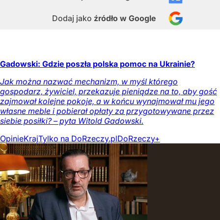
Dodaj jako
źródło w Google
Gadowski: Gdzie poszła polska pomoc na Ukrainie?
Jak można nazwać mechanizm, w myśl którego
gospodarz, żywiciel, przekazuje pieniądze na to, aby gość
zajmował kolejne pokoje, a w końcu wynajmował mu jego
własne meble i pobierał opłaty za przygotowywane przez
siebie posiłki? – pyta Witold Gadowski.
Opinie
Kraj
Tylko na DoRzeczy.pl
DoRzeczy+