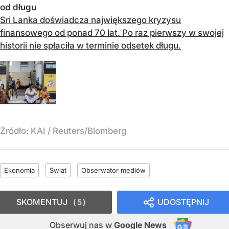
od długu
Sri Lanka doświadcza największego kryzysu
finansowego od ponad 70 lat. Po raz pierwszy w swojej
historii nie spłaciła w terminie odsetek długu.
Źródło:
KAI
/
Reuters/Blomberg
Ekonomia
Świat
Obserwator mediów
SKOMENTUJ
UDOSTĘPNIJ
5
Obserwuj nas
w
Google News