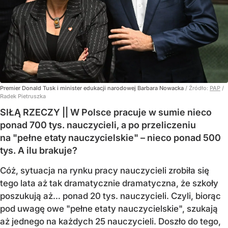
Premier Donald Tusk i minister edukacji narodowej Barbara Nowacka
/ Źródło:
PAP
/
Radek Pietruszka
SIŁĄ RZECZY || W Polsce pracuje w sumie nieco
ponad 700 tys. nauczycieli, a po przeliczeniu
na "pełne etaty nauczycielskie" – nieco ponad 500
tys. A ilu brakuje?
Cóż, sytuacja na rynku pracy nauczycieli zrobiła się
tego lata aż tak dramatycznie dramatyczna, że szkoły
poszukują aż… ponad 20 tys. nauczycieli. Czyli, biorąc
pod uwagę owe "pełne etaty nauczycielskie", szukają
aż jednego na każdych 25 nauczycieli. Doszło do tego,