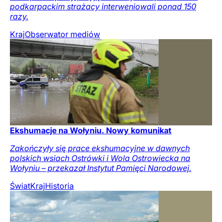
podkarpackim strażacy interweniowali ponad 150
razy.
Kraj
Obserwator mediów
Ekshumacje na Wołyniu. Nowy komunikat
Zakończyły się prace ekshumacyjne w dawnych
polskich wsiach Ostrówki i Wola Ostrowiecka na
Wołyniu – przekazał Instytut Pamięci Narodowej.
Świat
Kraj
Historia