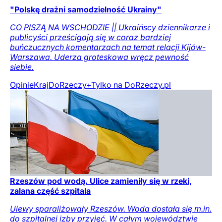
"Polskę drażni samodzielność Ukrainy"
CO PISZĄ NA WSCHODZIE || Ukraińscy dziennikarze i
publicyści prześcigają się w coraz bardziej
buńczucznych komentarzach na temat relacji Kijów-
Warszawa. Uderza groteskowa wręcz pewność
siebie.
Opinie
Kraj
DoRzeczy+
Tylko na DoRzeczy.pl
Rzeszów pod wodą. Ulice zamieniły się w rzeki,
zalana część szpitala
Ulewy sparaliżowały Rzeszów. Woda dostała się m.in.
do szpitalnej izby przyjęć. W całym województwie