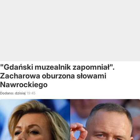
"Gdański muzealnik zapomniał".
Zacharowa oburzona słowami
Nawrockiego
Dodano:
dzisiaj
19:45