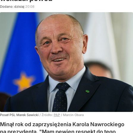
Dodano:
dzisiaj
20:08
Poseł PSL Marek Sawicki
/ Źródło:
PAP
/
Marcin Obara
Minął rok od zaprzysiężenia Karola Nawrockiego
na prezydenta. "Mam pewien respekt do tego,