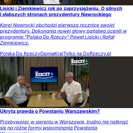
Lisicki i Ziemkiewicz rok po zaprzysiężeniu. O silnych
i słabszych stronach prezydentury Nawrockiego
Karol Nawrocki obchodzi pierwszą rocznicę swojej
prezydentury. Dokonania nowej głowy państwa ocenili w
programie "Polska Do Rzeczy" Paweł Lisicki i Rafał
Ziemkiewicz.
Polska Do Rzeczy
Opinie
Kraj
Tylko na DoRzeczy.pl
Ukryta prawda o Powstaniu Warszawskim?
Przebywając w sierpniu w Warszawie, trudno nie natknąć
się na różne formy wspominania Powstania