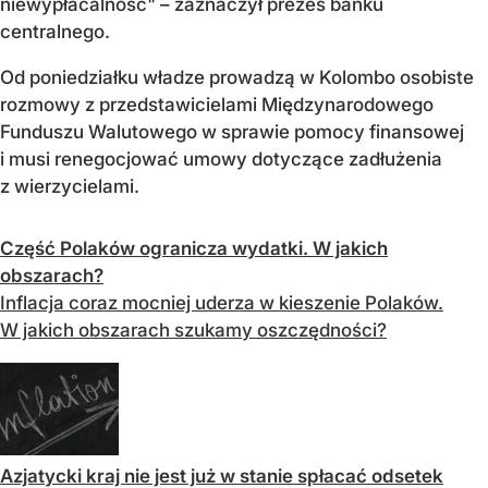
niewypłacalność" – zaznaczył prezes banku
centralnego.
Od poniedziałku władze prowadzą w Kolombo osobiste
rozmowy z przedstawicielami Międzynarodowego
Funduszu Walutowego w sprawie pomocy finansowej
i musi renegocjować umowy dotyczące zadłużenia
z wierzycielami.
Część Polaków ogranicza wydatki. W jakich
obszarach?
Inflacja coraz mocniej uderza w kieszenie Polaków.
W jakich obszarach szukamy oszczędności?
Azjatycki kraj nie jest już w stanie spłacać odsetek