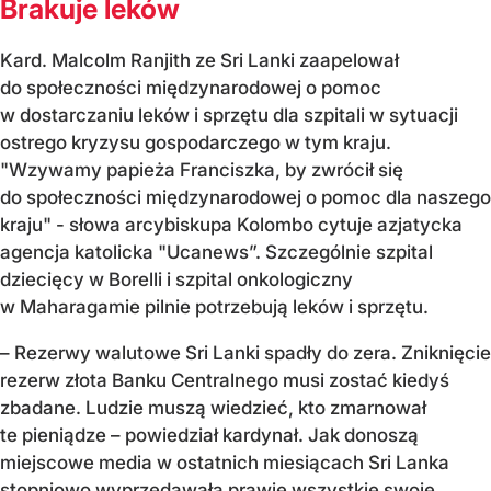
Brakuje leków
Kard. Malcolm Ranjith ze Sri Lanki zaapelował
do społeczności międzynarodowej o pomoc
w dostarczaniu leków i sprzętu dla szpitali w sytuacji
ostrego kryzysu gospodarczego w tym kraju.
"Wzywamy papieża Franciszka, by zwrócił się
do społeczności międzynarodowej o pomoc dla naszego
kraju" - słowa arcybiskupa Kolombo cytuje azjatycka
agencja katolicka "Ucanews”. Szczególnie szpital
dziecięcy w Borelli i szpital onkologiczny
w Maharagamie pilnie potrzebują leków i sprzętu.
– Rezerwy walutowe Sri Lanki spadły do zera. Zniknięcie
rezerw złota Banku Centralnego musi zostać kiedyś
zbadane. Ludzie muszą wiedzieć, kto zmarnował
te pieniądze – powiedział kardynał. Jak donoszą
miejscowe media w ostatnich miesiącach Sri Lanka
stopniowo wyprzedawała prawie wszystkie swoje