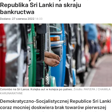
Republika Sri Lanki na skraju
bankructwa
Dodano:
27
czerwca
2022
14:33
Colombo na Sri Lance. Kolejka aut w kolejce po paliwo.
Źródło:
PAP/EPA
/
CHAMILA
KARUNARATHNE
Demokratyczno-Socjalistycznej Republice Sri Lanki
coraz mocniej doskwiera brak towarów pierwszej