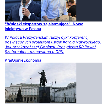
"Wnioski ekspertów są alarmujące". Nowa
inicjatywa w Pałacu
W Pałacu Prezydenckim ruszył cykl konferencji
poświęconych projektom ustaw Karola Nawrockiego.
Jak przekazał szef Gabinetu Prezydenta RP Paweł
Szefernaker, rozmawiano o CPK.
Kraj
Opinie
Ekonomia