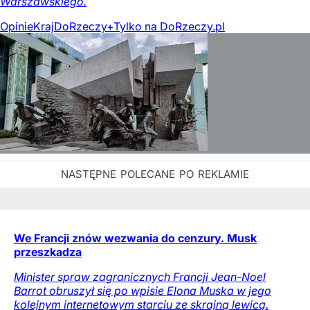
Warszawskiego.
Opinie
Kraj
DoRzeczy+
Tylko na DoRzeczy.pl
We Francji znów wezwania do cenzury. Musk
przeszkadza
Minister spraw zagranicznych Francji Jean-Noel
Barrot obruszył się po wpisie Elona Muska w jego
kolejnym internetowym starciu ze skrajną lewicą.