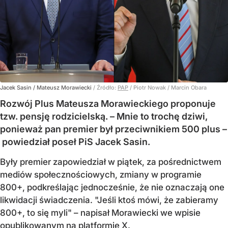
Jacek Sasin / Mateusz Morawiecki
/ Źródło:
PAP
/
Piotr Nowak / Marcin Obara
Rozwój Plus Mateusza Morawieckiego proponuje
tzw. pensję rodzicielską. – Mnie to trochę dziwi,
ponieważ pan premier był przeciwnikiem 500 plus –
powiedział poseł PiS Jacek Sasin.
Były premier zapowiedział w piątek, za pośrednictwem
mediów społecznościowych, zmiany w programie
800+, podkreślając jednocześnie, że nie oznaczają one
likwidacji świadczenia. "Jeśli ktoś mówi, że zabieramy
800+, to się myli" – napisał Morawiecki we wpisie
opublikowanym na platformie X.