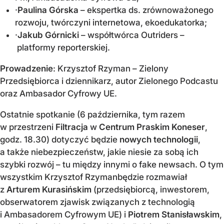
·
Paulina Górska
– ekspertka ds. zrównoważonego
rozwoju, twórczyni internetowa, ekoedukatorka;
·
Jakub Górnicki
– współtwórca Outriders –
platformy reporterskiej.
Prowadzenie
: Krzysztof Rzyman – Zielony
Przedsiębiorca i dziennikarz, autor Zielonego Podcastu
oraz Ambasador Cyfrowy UE.
Ostatnie spotkanie (6 października, tym razem
w przestrzeni
Filtracja
w
Centrum Praskim Koneser
,
godz. 18.30) dotyczyć będzie
nowych technologii
,
a także niebezpieczeństw, jakie niesie za sobą ich
szybki rozwój – tu między innymi o fake newsach. O tym
wszystkim Krzysztof Rzymanbędzie rozmawiał
z
Arturem Kurasińskim
(przedsiębiorcą, inwestorem,
obserwatorem zjawisk związanych z technologią
i Ambasadorem Cyfrowym UE) i
Piotrem Stanisławskim
,