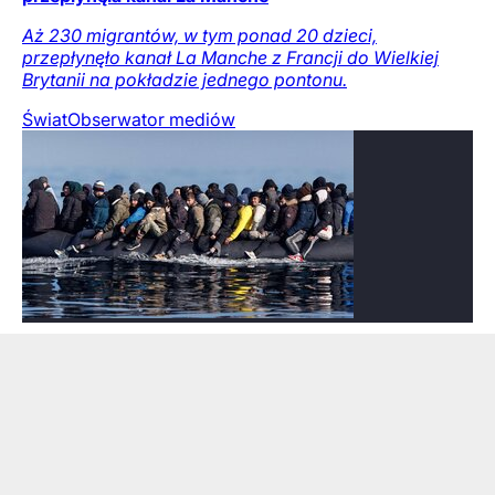
Aż 230 migrantów, w tym ponad 20 dzieci,
przepłynęło kanał La Manche z Francji do Wielkiej
Brytanii na pokładzie jednego pontonu.
Świat
Obserwator mediów