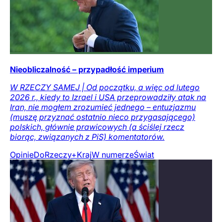
Nieobliczalność – przypadłość imperium
W RZECZY SAMEJ | Od początku, a więc od lutego
2026 r., kiedy to Izrael i USA przeprowadziły atak na
Iran, nie mogłem zrozumieć jednego – entuzjazmu
(muszę przyznać ostatnio nieco przygasającego)
polskich, głównie prawicowych (a ściślej rzecz
biorąc, związanych z PiS) komentatorów.
Opinie
DoRzeczy+
Kraj
W numerze
Świat