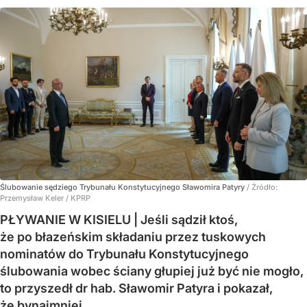
Ślubowanie sędziego Trybunału Konstytucyjnego Sławomira Patyry
/ Źródło:
Przemysław Keler / KPRP
PŁYWANIE W KISIELU | Jeśli sądził ktoś,
że po błazeńskim składaniu przez tuskowych
nominatów do Trybunału Konstytucyjnego
ślubowania wobec ściany głupiej już być nie mogło,
to przyszedł dr hab. Sławomir Patyra i pokazał,
że bynajmniej.