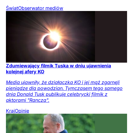
Świat
Obserwator mediów
Zdumiewający filmik Tuska w dniu ujawnienia
kolejnej afery KO
Media ujawniły, że działaczka KO i jej mąż zgarnęli
pieniądze dla powodzian. Tymczasem tego samego
dnia Donald Tusk publikuje celebrycki filmik z
aktorami "Rancza".
Kraj
Opinie