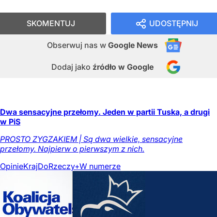
SKOMENTUJ
UDOSTĘPNIJ
Obserwuj nas
w
Google News
Dodaj jako
źródło w Google
Dwa sensacyjne przełomy. Jeden w partii Tuska, a drugi
w PiS
PROSTO ZYGZAKIEM | Są dwa wielkie, sensacyjne
przełomy. Najpierw o pierwszym z nich.
Opinie
Kraj
DoRzeczy+
W numerze