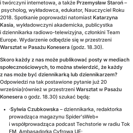
i twórczyni internetowa, a także
Przemysław Staroń
–
psycholog, wykładowca, edukator, Nauczyciel Roku
2018. Spotkanie poprowadzi natomiast
Katarzyna
Kasia
, wykładowczyni akademicka, publicystka
i dziennikarka radiowo-telewizyjna, członkini Team
Europe. Wydarzenie odbędzie się w przestrzeni
Warsztat
w
Pasażu Konesera
(godz. 18.30).
Skoro każdy z nas może publikować posty w mediach
społecznościowych, to można stwierdzić, że każdy
z nas może być dziennikarką lub dziennikarzem?
Odpowiedzi na tak postawione pytanie już 20
września(również w przestrzeni
Warsztat
w
Pasażu
Konesera
o godz. 18.30) szukać będą:
·
Sylwia Czubkowska
– dziennikarka, redaktorka
prowadząca magazynu Spider'sWeb+
i współprowadząca podcast Techstorie w radiu Tok
FM, Ambasadorka Cyfrowa UE;