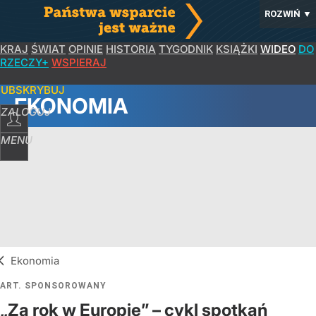
ROZWIŃ
▼
KRAJ
ŚWIAT
OPINIE
HISTORIA
TYGODNIK
KSIĄŻKI
WIDEO
DO
RZECZY+
WSPIERAJ
SUBSKRYBUJ
EKONOMIA
ZALOGUJ
MENU
Ekonomia
ART. SPONSOROWANY
„Za rok w Europie” – cykl spotkań