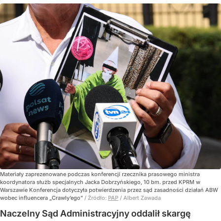
Materiały zaprezenowane podczas konferencji rzecznika prasowego ministra
koordynatora służb specjalnych Jacka Dobrzyńskiego, 10 bm. przed KPRM w
Warszawie Konferencja dotyczyła potwierdzenia przez sąd zasadności działań ABW
wobec influencera „Crawly’ego”
/ Źródło:
PAP
/
Albert Zawada
Naczelny Sąd Administracyjny oddalił skargę