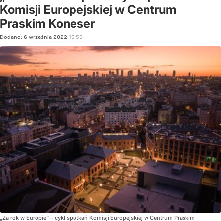
Komisji Europejskiej w Centrum
Praskim Koneser
Dodano:
6
września
2022
15:53
„Za rok w Europie” – cykl spotkań Komisji Europejskiej w Centrum Praskim