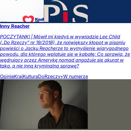
Inny Reacher
POCZYTANKI | Mówił mi kiedyś w wywiadzie Lee Child
(„Do Rzeczy” nr 19/2018), że największy kłopot w pisaniu
powieści o Jacku Reacherze to wymyślenie wiarygodnego
powodu, dla którego wplątuje się w kabałę: Co sprawia, że
wędrujący przez Amerykę nomad angażuje się akurat w
taką, a nie inną kryminalną sprawę?
Opinie
Kraj
Kultura
DoRzeczy+
W numerze