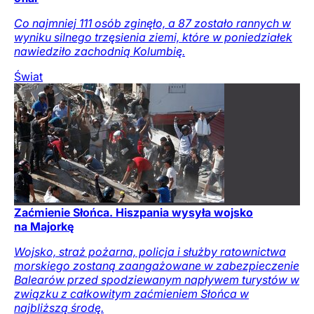
Co najmniej 111 osób zginęło, a 87 zostało rannych w
wyniku silnego trzęsienia ziemi, które w poniedziałek
nawiedziło zachodnią Kolumbię.
Świat
Zaćmienie Słońca. Hiszpania wysyła wojsko
na Majorkę
Wojsko, straż pożarna, policja i służby ratownictwa
morskiego zostaną zaangażowane w zabezpieczenie
Balearów przed spodziewanym napływem turystów w
związku z całkowitym zaćmieniem Słońca w
najbliższą środę.