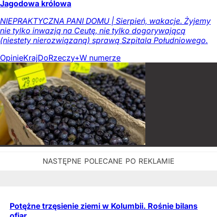
Jagodowa królowa
NIEPRAKTYCZNA PANI DOMU | Sierpień, wakacje. Żyjemy
nie tylko inwazją na Ceutę, nie tylko dogorywającą
(niestety nierozwiązaną) sprawą Szpitala Południowego.
Opinie
Kraj
DoRzeczy+
W numerze
Potężne trzęsienie ziemi w Kolumbii. Rośnie bilans
ofiar