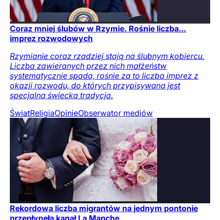
Coraz mniej ślubów w Rzymie. Rośnie liczba...
imprez rozwodowych
Rzymianie coraz rzadziej stają na ślubnym kobiercu.
Liczba zawieranych przez nich małżeństw
systematycznie spada, rośnie za to liczba imprez z
okazji rozwodu, do których przypisywana jest
specjalna świecka tradycja.
Świat
Religia
Opinie
Obserwator mediów
Rekordowa liczba migrantów na jednym pontonie
przepłynęła kanał La Manche