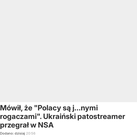
Mówił, że "Polacy są j...nymi
rogaczami". Ukraiński patostreamer
przegrał w NSA
Dodano:
dzisiaj
20:56