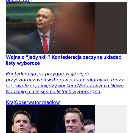
Wojna o "jedynki"? Konfederacja zaczyna układać
listy wyborcze
Konfederacja już przygotowuje się do
przyszłorocznych wyborów parlamentarnych. Toczy
się rywalizacja między Ruchem Narodowym a Nową
Nadzieją o miejsca na listach wyborczych.
Kraj
Obserwator mediów