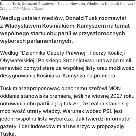
Donald Tusk, Krzysztof Gawkowski Barbara Nowacka, Władysław Kosiniak-Kamysz
/
Źródło:
PAP
/
Marcin Obara
Według ustaleń mediów, Donald Tusk rozmawiał
z Władysławem Kosiniakiem-Kamyszem na temat
wspólnego startu obu partii w przyszłorocznych
wyborach parlamentarnych.
Według "Dziennika Gazety Prawnej", liderzy Koalicji
Obywatelskiej i Polskiego Stronnictwa Ludowego mieli
omawiać pomysł stare ze wspólnej listy oraz możliwość
desygnowania Kosiniaka-Kamysza na premiera.
Tusk miał zaproponować obecnemu szefowi MON
oddanie stanowiska premiera, jeśli na wiosnę 2027 roku
notowania obu partii będą tak złe, że realna stanie się
możliwość utraty władzy. Warunek wobec PSL jest
jeden: wspólna lista wyborcza. Jak twierdzi informator
gazety, lider ludowców miał uwierzyć w propozycję
Tuska.