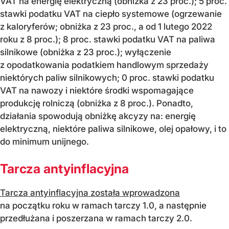
VAT na energię elektryczną (obniżka z 23 proc.); 5 proc.
stawki podatku VAT na ciepło systemowe (ogrzewanie
z kaloryferów; obniżka z 23 proc., a od 1 lutego 2022
roku z 8 proc.); 8 proc. stawki podatku VAT na paliwa
silnikowe (obniżka z 23 proc.); wyłączenie
z opodatkowania podatkiem handlowym sprzedaży
niektórych paliw silnikowych; 0 proc. stawki podatku
VAT na nawozy i niektóre środki wspomagające
produkcję rolniczą (obniżka z 8 proc.). Ponadto,
działania spowodują obniżkę akcyzy na: energię
elektryczną, niektóre paliwa silnikowe, olej opałowy, i to
do minimum unijnego.
Tarcza antyinflacyjna
Tarcza antyinflacyjna została wprowadzona
na początku roku w ramach tarczy 1.0, a następnie
przedłużana i poszerzana w ramach tarczy 2.0.