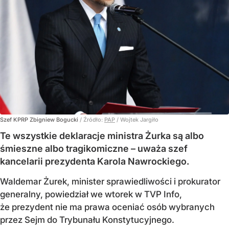
Szef KPRP Zbigniew Bogucki
/ Źródło:
PAP
/
Wojtek Jargiło
Te wszystkie deklaracje ministra Żurka są albo
śmieszne albo tragikomiczne – uważa szef
kancelarii prezydenta Karola Nawrockiego.
Waldemar Żurek, minister sprawiedliwości i prokurator
generalny, powiedział we wtorek w TVP Info,
że prezydent nie ma prawa oceniać osób wybranych
przez Sejm do Trybunału Konstytucyjnego.