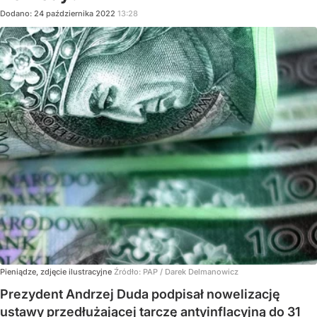
Dodano:
24
października
2022
13:28
Pieniądze, zdjęcie ilustracyjne
Źródło:
PAP
/
Darek Delmanowicz
Prezydent Andrzej Duda podpisał nowelizację
ustawy przedłużającej tarczę antyinflacyjną do 31