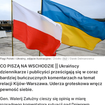
Flagi Polski i Ukrainy, zdjęcie ilustracyjne
/ Źródło:
PAP
/
Darek Delmanowicz
CO PISZĄ NA WSCHODZIE || Ukraińscy
dziennikarze i publicyści prześcigają się w coraz
bardziej buńczucznych komentarzach na temat
relacji Kijów-Warszawa. Uderza groteskowa wręcz
pewność siebie.
Gen. Walerij Załużny cieszy się opinią w miarę
rozsądnego komentatora sytuacji nad Dnieprem.