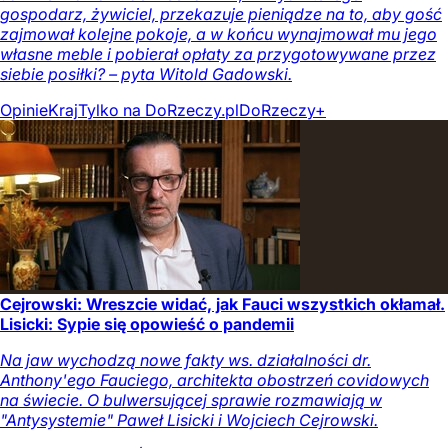
gospodarz, żywiciel, przekazuje pieniądze na to, aby gość
zajmował kolejne pokoje, a w końcu wynajmował mu jego
własne meble i pobierał opłaty za przygotowywane przez
siebie posiłki? – pyta Witold Gadowski.
Opinie
Kraj
Tylko na DoRzeczy.pl
DoRzeczy+
Cejrowski: Wreszcie widać, jak Fauci wszystkich okłamał.
Lisicki: Sypie się opowieść o pandemii
Na jaw wychodzą nowe fakty ws. działalności dr.
Anthony'ego Fauciego, architekta obostrzeń covidowych
na świecie. O bulwersującej sprawie rozmawiają w
"Antysystemie" Paweł Lisicki i Wojciech Cejrowski.