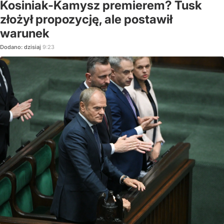
Kosiniak-Kamysz premierem? Tusk
złożył propozycję, ale postawił
warunek
Dodano:
dzisiaj
9:23