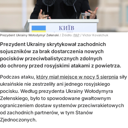
Prezydent Ukrainy Wołodymyr Zełenski
/ Źródło:
PAP
/
Victor Kovalchuk
Prezydent Ukrainy skrytykował zachodnich
sojuszników za brak dostarczenia nowych
pocisków przeciwbalistycznych zdolnych
do ochrony przed rosyjskimi atakami z powietrza.
Podczas ataku,
który miał miejsce w nocy 5 sierpnia
siły
ukraińskie nie zestrzeliły ani jednego rosyjskiego
pocisku. Według prezydenta Ukrainy Wołodymyra
Zełenskiego, było to spowodowane gwałtownym
ograniczeniem dostaw systemów przeciwrakietowych
od zachodnich partnerów, w tym Stanów
Zjednoczonych.