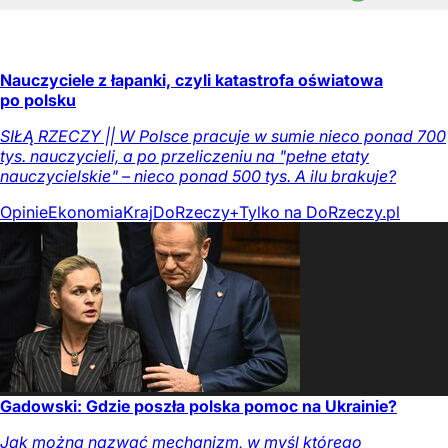
Nauczyciele z łapanki, czyli katastrofa oświatowa
po polsku
SIŁĄ RZECZY || W Polsce pracuje w sumie nieco ponad 700
tys. nauczycieli, a po przeliczeniu na "pełne etaty
nauczycielskie" – nieco ponad 500 tys. A ilu brakuje?
Opinie
Ekonomia
Kraj
DoRzeczy+
Tylko na DoRzeczy.pl
Gadowski: Gdzie poszła polska pomoc na Ukrainie?
Jak można nazwać mechanizm, w myśl którego