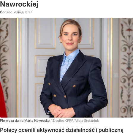
Nawrockiej
Dodano:
dzisiaj
8:37
Pierwsza dama Marta Nawrocka
/ Źródło:
KPRP/Alicja Stefaniuk
Polacy ocenili aktywność działalność i publiczną