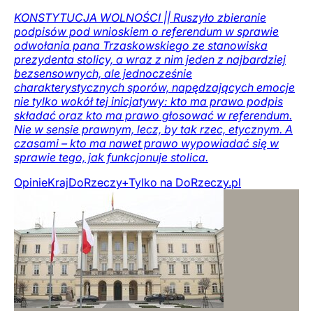
KONSTYTUCJA WOLNOŚCI || Ruszyło zbieranie
podpisów pod wnioskiem o referendum w sprawie
odwołania pana Trzaskowskiego ze stanowiska
prezydenta stolicy, a wraz z nim jeden z najbardziej
bezsensownych, ale jednocześnie
charakterystycznych sporów, napędzających emocje
nie tylko wokół tej inicjatywy: kto ma prawo podpis
składać oraz kto ma prawo głosować w referendum.
Nie w sensie prawnym, lecz, by tak rzec, etycznym. A
czasami – kto ma nawet prawo wypowiadać się w
sprawie tego, jak funkcjonuje stolica.
Opinie
Kraj
DoRzeczy+
Tylko na DoRzeczy.pl