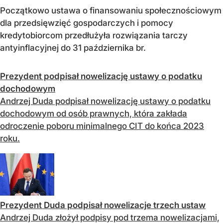
Początkowo ustawa o finansowaniu społecznościowym
dla przedsięwzięć gospodarczych i pomocy
kredytobiorcom przedłużyła rozwiązania tarczy
antyinflacyjnej do 31 października br.
Prezydent podpisał nowelizację ustawy o podatku
dochodowym
Andrzej Duda podpisał nowelizację ustawy o podatku
dochodowym od osób prawnych, która zakłada
odroczenie poboru minimalnego CIT do końca 2023
roku.
Prezydent Duda podpisał nowelizacje trzech ustaw
Andrzej Duda złożył podpisy pod trzema nowelizacjami,