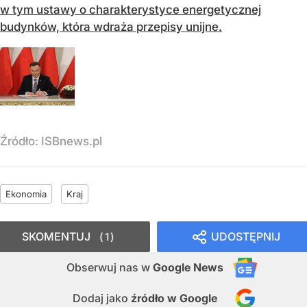
w tym ustawy o charakterystyce energetycznej
budynków, która wdraża przepisy unijne.
Źródło:
ISBnews.pl
Ekonomia
Kraj
SKOMENTUJ
UDOSTĘPNIJ
1
Obserwuj nas
w
Google News
Dodaj jako
źródło w Google