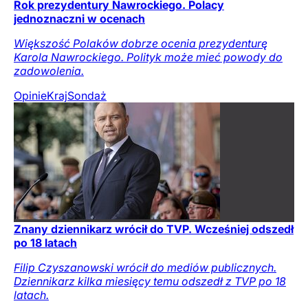
Rok prezydentury Nawrockiego. Polacy
jednoznaczni w ocenach
Większość Polaków dobrze ocenia prezydenturę
Karola Nawrockiego. Polityk może mieć powody do
zadowolenia.
Opinie
Kraj
Sondaż
Znany dziennikarz wrócił do TVP. Wcześniej odszedł
po 18 latach
Filip Czyszanowski wrócił do mediów publicznych.
Dziennikarz kilka miesięcy temu odszedł z TVP po 18
latach.