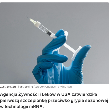
Zastrzyk. Zdj. ilustracyjne
/ Źródło:
Unsplash
/
Mina Rad
Agencja Żywności i Leków w USA zatwierdziła
pierwszą szczepionkę przeciwko grypie sezonowej
w technologii mRNA.