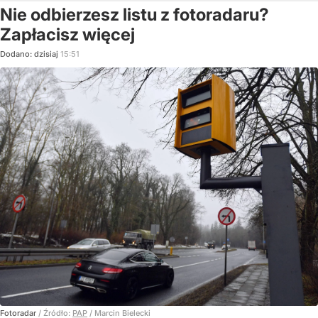
Nie odbierzesz listu z fotoradaru?
Zapłacisz więcej
Dodano:
dzisiaj
15:51
Fotoradar
/ Źródło:
PAP
/
Marcin Bielecki