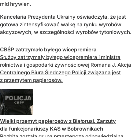
mld hrywien.
Kancelaria Prezydenta Ukrainy oświadczyła, że jest
gotowa zintensyfikować walkę na rynku wyrobów
akcyzowych, w szczególności wyrobów tytoniowych.
CBŚP zatrzymało byłego wicepremiera
Służby zatrzymały byłego wicepremiera i ministra
rolnictwa i gospodarki żywnościowej Romana J. Akcja
Centralnego Biura Śledczego Policji związana jest
z przemytem papierosów.
Wielki przemyt papierosów z Białorusi. Zarzuty
dla funkcjonariuszy KAS w Bobrownikach
Rozbita została grupa przestępcza odpowiedzialna