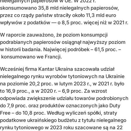
nielegalnych papierosów w UE. W 2022 r.
skonsumowano 35,8 mld nielegalnych papierosów,
przez co rządy państw straciły około 11,3 mld euro
wpływów z podatków — o 8,5 proc. więcej niż w 2021 r.
W raporcie zauważono, że poziom konsumpcji
podrabianych papierosów osiągnął najwyższy poziom
w historii badania. Najwięcej podróbek – 61,5 proc. –
konsumowano we Francji.
Wcześniej firma Kantar Ukraina szacowała udział
nielegalnego rynku wyrobów tytoniowych na Ukrainie
na poziomie 20,2 proc. w lutym 2023 r., w 2021 r. było
to 16,9 proc., a w 2020 r. – 6,9 proc. Za wzrost
odpowiada zwiększenie udziału towarów podrobionych
do 7,9 proc. oraz produktów oznaczonych jako Duty
Free – do 10,8 proc. Według wyliczeń spółki, straty
podatkowe ukraińskiego budżetu z tytułu nielegalnego
rynku tytoniowego w 2023 roku szacowane są na 22