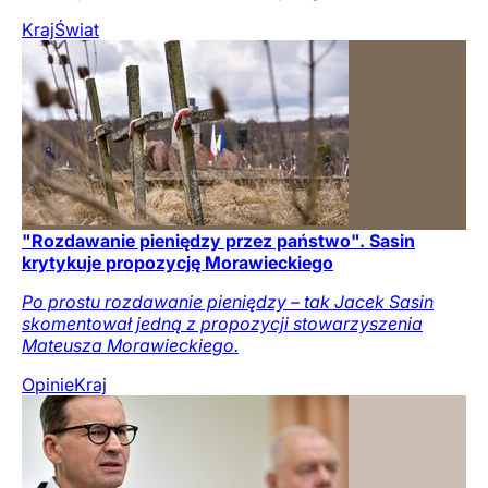
Kraj
Świat
"Rozdawanie pieniędzy przez państwo". Sasin
krytykuje propozycję Morawieckiego
Po prostu rozdawanie pieniędzy – tak Jacek Sasin
skomentował jedną z propozycji stowarzyszenia
Mateusza Morawieckiego.
Opinie
Kraj