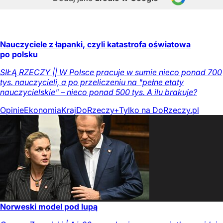
Nauczyciele z łapanki, czyli katastrofa oświatowa
po polsku
SIŁĄ RZECZY || W Polsce pracuje w sumie nieco ponad 700
tys. nauczycieli, a po przeliczeniu na "pełne etaty
nauczycielskie" – nieco ponad 500 tys. A ilu brakuje?
Opinie
Ekonomia
Kraj
DoRzeczy+
Tylko na DoRzeczy.pl
Norweski model pod lupą