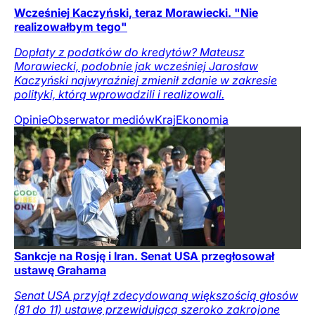
Wcześniej Kaczyński, teraz Morawiecki. "Nie
realizowałbym tego"
Dopłaty z podatków do kredytów? Mateusz
Morawiecki, podobnie jak wcześniej Jarosław
Kaczyński najwyraźniej zmienił zdanie w zakresie
polityki, którą wprowadzili i realizowali.
Opinie
Obserwator mediów
Kraj
Ekonomia
Sankcje na Rosję i Iran. Senat USA przegłosował
ustawę Grahama
Senat USA przyjął zdecydowaną większością głosów
(81 do 11) ustawę przewidującą szeroko zakrojone