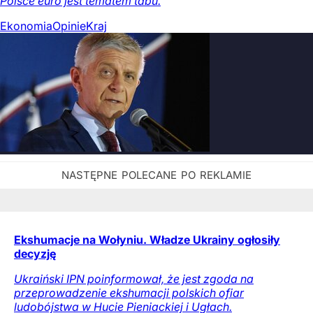
Polsce euro jest tematem tabu.
Ekonomia
Opinie
Kraj
Ekshumacje na Wołyniu. Władze Ukrainy ogłosiły
decyzję
Ukraiński IPN poinformował, że jest zgoda na
przeprowadzenie ekshumacji polskich ofiar
ludobójstwa w Hucie Pieniackiej i Ugłach.