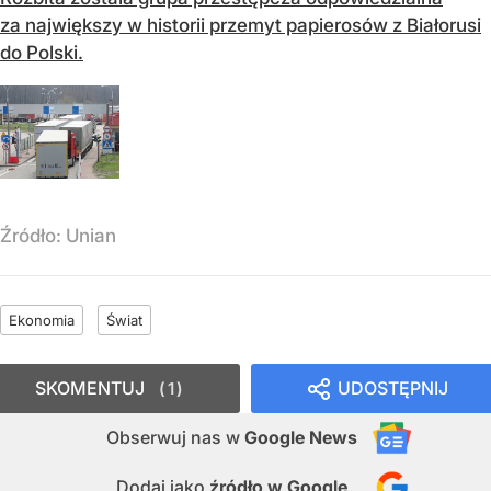
za największy w historii przemyt papierosów z Białorusi
do Polski.
Źródło:
Unian
Ekonomia
Świat
SKOMENTUJ
UDOSTĘPNIJ
1
Obserwuj nas
w
Google News
Dodaj jako
źródło w Google