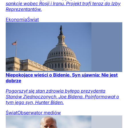
sankcje wobec Rosji i Iranu. Projekt trafi teraz do Izby
Reprezentantów.
Ekonomia
Świat
Niepokojące wieści o Bidenie. Syn ujawnia: Nie jest
dobrze
Pogorszył się stan zdrowia byłego prezydenta
Stanów Zjednoczonych, Joe Bidena. Poinformował o
tym jego syn, Hunter Biden.
Świat
Obserwator mediów