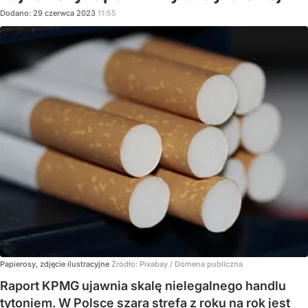
Dodano:
29
czerwca
2023
11:55
Papierosy, zdjęcie ilustracyjne
Źródło:
Pixabay / Domena publiczna
Raport KPMG ujawnia skalę nielegalnego handlu
tytoniem. W Polsce szara strefa z roku na rok jest