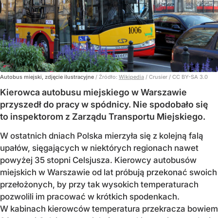
Autobus miejski, zdjęcie ilustracyjne
/ Źródło:
Wikipedia
/
Crusier / CC BY-SA 3.0
Kierowca autobusu miejskiego w Warszawie
przyszedł do pracy w spódnicy. Nie spodobało się
to inspektorom z Zarządu Transportu Miejskiego.
W ostatnich dniach Polska mierzyła się z kolejną falą
upałów, sięgających w niektórych regionach nawet
powyżej 35 stopni Celsjusza. Kierowcy autobusów
miejskich w Warszawie od lat próbują przekonać swoich
przełożonych, by przy tak wysokich temperaturach
pozwolili im pracować w krótkich spodenkach.
W kabinach kierowców temperatura przekracza bowiem