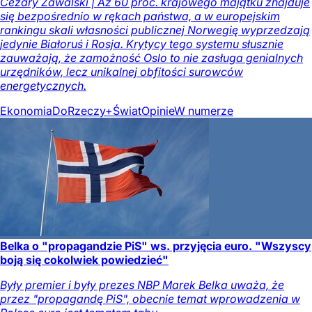
Cezary Zawalski | Aż 60 proc. krajowego majątku znajduje
się bezpośrednio w rękach państwa, a w europejskim
rankingu skali własności publicznej Norwegię wyprzedzają
jedynie Białoruś i Rosja. Krytycy tego systemu słusznie
zauważają, że zamożność Oslo to nie zasługa genialnych
urzędników, lecz unikalnej obfitości surowców
energetycznych.
Ekonomia
DoRzeczy+
Świat
Opinie
W numerze
Belka o "propagandzie PiS" ws. przyjęcia euro. "Wszyscy
boją się cokolwiek powiedzieć"
Były premier i były prezes NBP Marek Belka uważa, że
przez "propagandę PiS", obecnie temat wprowadzenia w