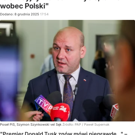
wobec Polski"
Dodano:
8
grudnia
2025
17:54
Poseł PiS, Szymon Szynkowski vel Sęk
Źródło:
PAP
/
Paweł Supernak
"Premier Donald Tusk znów mówi nieprawdę..." –