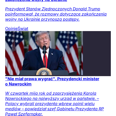
Prezydent Stanów Zjednoczonych Donald Trump
poinformował, że rozmowy dotyczące zakończenia
wojny na Ukrainie przynoszą postępy.
Opinie
Świat
"Nie miał prawa wygrać". Prezydencki minister
o Nawrockim
W czwartek mija rok od zaprzysiężenia Karola
Nawrockiego na najwyższy urząd w państwie. –
Polacy wybrali prezydenta wbrew opinii wielu
mediów – powiedział szef Gabinetu Prezydenta RP
Paweł Szefernaker.