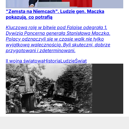
"Zemsta na Niemcach". Ludzie gen. Maczka
pokazują, co potrafią
Kluczową rolę w bitwie pod Falaise odegrała 1.
Dywizja Pancerna generała Stanisława Maczka.
Polacy odznaczyli się w czasie walk nie tylko
wyjątkową walecznością. Byli skuteczni, dobrze
przygotowani i zdeterminowani.
II wojna światowa
Historia
Ludzie
Świat