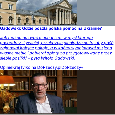
Gadowski: Gdzie poszła polska pomoc na Ukrainie?
Jak można nazwać mechanizm, w myśl którego
gospodarz, żywiciel, przekazuje pieniądze na to, aby gość
zajmował kolejne pokoje, a w końcu wynajmował mu jego
własne meble i pobierał opłaty za przygotowywane przez
siebie posiłki? – pyta Witold Gadowski.
Opinie
Kraj
Tylko na DoRzeczy.pl
DoRzeczy+