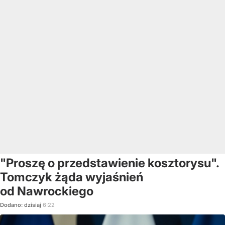
"Proszę o przedstawienie kosztorysu".
Tomczyk żąda wyjaśnień
od Nawrockiego
Dodano:
dzisiaj
6:22