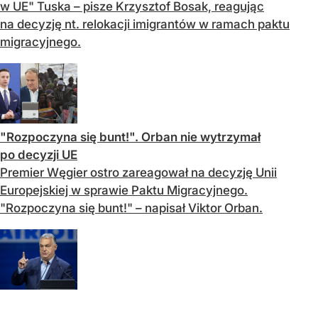
w UE" Tuska – pisze Krzysztof Bosak, reagując
na decyzję nt. relokacji imigrantów w ramach paktu
migracyjnego.
"Rozpoczyna się bunt!". Orban nie wytrzymał
po decyzji UE
Premier Węgier ostro zareagował na decyzję Unii
Europejskiej w sprawie Paktu Migracyjnego.
"Rozpoczyna się bunt!" – napisał Viktor Orban.