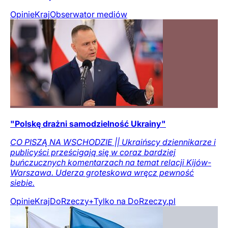
Opinie
Kraj
Obserwator mediów
"Polskę drażni samodzielność Ukrainy"
CO PISZĄ NA WSCHODZIE || Ukraińscy dziennikarze i
publicyści prześcigają się w coraz bardziej
buńczucznych komentarzach na temat relacji Kijów-
Warszawa. Uderza groteskowa wręcz pewność
siebie.
Opinie
Kraj
DoRzeczy+
Tylko na DoRzeczy.pl