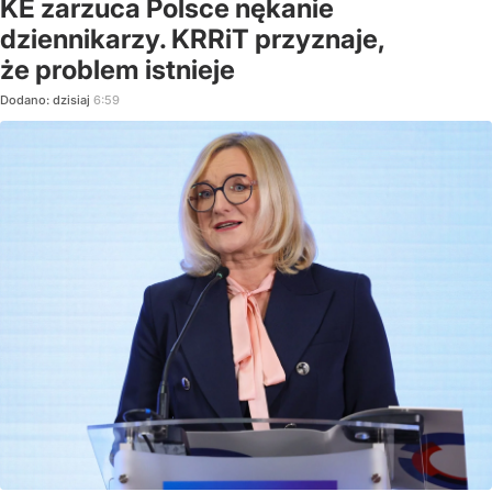
KE zarzuca Polsce nękanie
dziennikarzy. KRRiT przyznaje,
że problem istnieje
Dodano:
dzisiaj
6:59