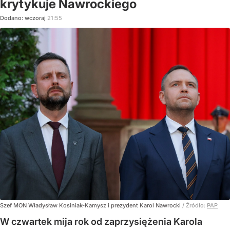
krytykuje Nawrockiego
Dodano:
wczoraj
21:55
Szef MON Władysław Kosiniak-Kamysz i prezydent Karol Nawrocki
/ Źródło:
PAP
W czwartek mija rok od zaprzysiężenia Karola