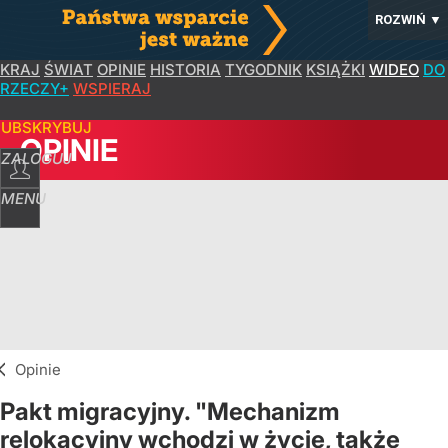
ROZWIŃ
▼
KRAJ
ŚWIAT
OPINIE
HISTORIA
TYGODNIK
KSIĄŻKI
WIDEO
DO
RZECZY+
WSPIERAJ
SUBSKRYBUJ
OPINIE
ZALOGUJ
MENU
Opinie
Pakt migracyjny. "Mechanizm
relokacyjny wchodzi w życie, także