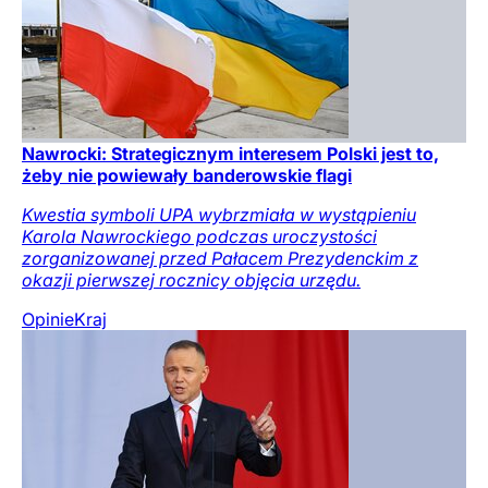
Nawrocki: Strategicznym interesem Polski jest to,
żeby nie powiewały banderowskie flagi
Kwestia symboli UPA wybrzmiała w wystąpieniu
Karola Nawrockiego podczas uroczystości
zorganizowanej przed Pałacem Prezydenckim z
okazji pierwszej rocznicy objęcia urzędu.
Opinie
Kraj