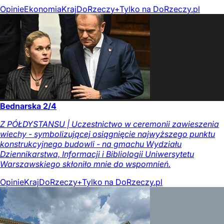
Opinie
Ekonomia
Kraj
DoRzeczy+
Tylko na DoRzeczy.pl
Bednarska 2/4
Z PÓŁDYSTANSU | Uczestnictwo w ceremonii zawieszenia
wiechy - symbolizującej osiągnięcie najwyższego punktu
konstrukcyjnego budowli - na gmachu Wydziału
Dziennikarstwa, Informacji i Bibliologii Uniwersytetu
Warszawskiego skłoniło mnie do wspomnień.
Opinie
Kraj
DoRzeczy+
Tylko na DoRzeczy.pl