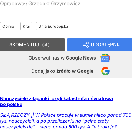
Opracował:
Grzegorz Grzymowicz
Opinie
Kraj
Unia Europejska
SKOMENTUJ
UDOSTĘPNIJ
4
Obserwuj nas
w
Google News
Dodaj jako
źródło w Google
Nauczyciele z łapanki, czyli katastrofa oświatowa
po polsku
SIŁĄ RZECZY || W Polsce pracuje w sumie nieco ponad 700
tys. nauczycieli, a po przeliczeniu na "pełne etaty
nauczycielskie" – nieco ponad 500 tys. A ilu brakuje?