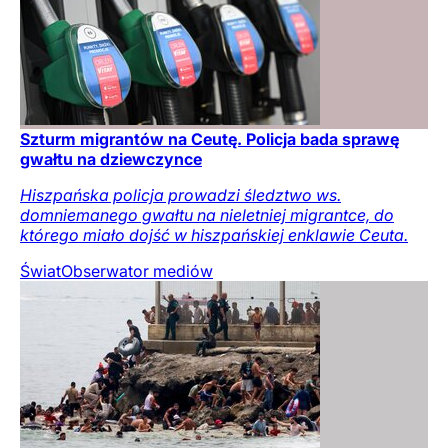
Szturm migrantów na Ceutę. Policja bada sprawę
gwałtu na dziewczynce
Hiszpańska policja prowadzi śledztwo ws.
domniemanego gwałtu na nieletniej migrantce, do
którego miało dojść w hiszpańskiej enklawie Ceuta.
Świat
Obserwator mediów