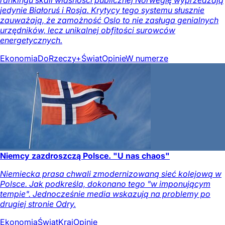
rankingu skali własności publicznej Norwegię wyprzedzają
jedynie Białoruś i Rosja. Krytycy tego systemu słusznie
zauważają, że zamożność Oslo to nie zasługa genialnych
urzędników, lecz unikalnej obfitości surowców
energetycznych.
Ekonomia
DoRzeczy+
Świat
Opinie
W numerze
Niemcy zazdroszczą Polsce. "U nas chaos"
Niemiecka prasa chwali zmodernizowaną sieć kolejową w
Polsce. Jak podkreśla, dokonano tego "w imponującym
tempie". Jednocześnie media wskazują na problemy po
drugiej stronie Odry.
Ekonomia
Świat
Kraj
Opinie