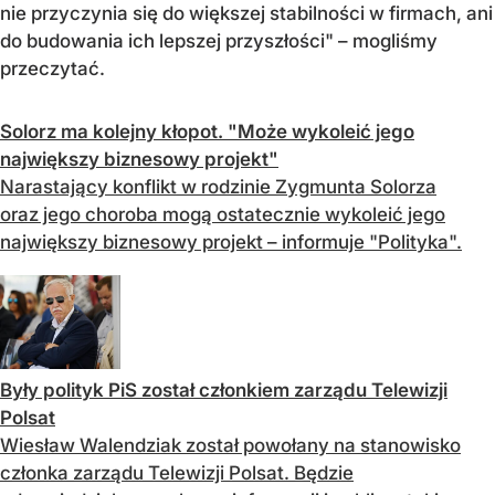
nie przyczynia się do większej stabilności w firmach, ani
do budowania ich lepszej przyszłości" – mogliśmy
przeczytać.
Solorz ma kolejny kłopot. "Może wykoleić jego
największy biznesowy projekt"
Narastający konflikt w rodzinie Zygmunta Solorza
oraz jego choroba mogą ostatecznie wykoleić jego
największy biznesowy projekt – informuje "Polityka".
Były polityk PiS został członkiem zarządu Telewizji
Polsat
Wiesław Walendziak został powołany na stanowisko
członka zarządu Telewizji Polsat. Będzie