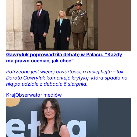
Gawryluk poprowadziła debatę w Pałacu. "Każdy
ma prawo oceniać, jak chce"
Potrzebne jest więcej otwartości, a mniej hejtu – tak
Dorota Gawryluk komentuje krytykę, która spadła na
nią po udziale z debacie 6 sierpnia.
Kraj
Obserwator mediów