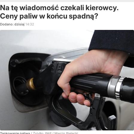
Na tę wiadomość czekali kierowcy.
Ceny paliw w końcu spadną?
Dodano:
dzisiaj
14:32
Tankowanie paliwa
/ Źródło:
PAP
/
Marcin Bielecki