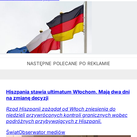
Hiszpania stawia ultimatum Włochom. Mają dwa dni
na zmianę decyzji
Rząd Hiszpanii zażądał od Włoch zniesienia do
niedzieli przywróconych kontroli granicznych wobec
podróżnych przybywających z Hiszpanii.
Świat
Obserwator mediów