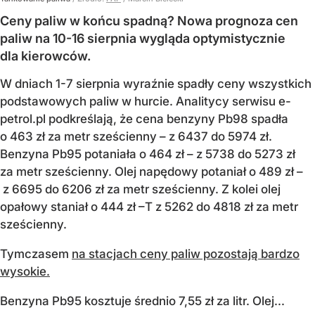
Ceny paliw w końcu spadną? Nowa prognoza cen
paliw na 10-16 sierpnia wygląda optymistycznie
dla kierowców.
W dniach 1-7 sierpnia wyraźnie spadły ceny wszystkich
podstawowych paliw w hurcie. Analitycy serwisu e-
petrol.pl podkreślają, że cena benzyny Pb98 spadła
o 463 zł za metr sześcienny – z 6437 do 5974 zł.
Benzyna Pb95 potaniała o 464 zł – z 5738 do 5273 zł
za metr sześcienny. Olej napędowy potaniał o 489 zł –
z 6695 do 6206 zł za metr sześcienny. Z kolei olej
opałowy staniał o 444 zł –T z 5262 do 4818 zł za metr
sześcienny.
Tymczasem
na stacjach ceny paliw pozostają bardzo
wysokie.
Benzyna Pb95 kosztuje średnio 7,55 zł za litr. Olej...