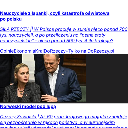
Nauczyciele z łapanki, czyli katastrofa oświatowa
po polsku
SIŁĄ RZECZY || W Polsce pracuje w sumie nieco ponad 700
tys. nauczycieli, a po przeliczeniu na "pełne etaty
nauczycielskie" – nieco ponad 500 tys. A ilu brakuje?
Opinie
Ekonomia
Kraj
DoRzeczy+
Tylko na DoRzeczy.pl
Norweski model pod lupą
Cezary Zawalski | Aż 60 proc. krajowego majątku znajduje
się bezpośrednio w rękach państwa, a w europejskim