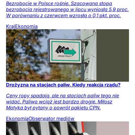
Bezrobocie w Polsce rośnie. Szacowana stopa
bezrobocia rejestrowanego w lipcu wyniosła 5,9 proc.
W porównaniu z czerwcem wzrosła o 0,1 pkt. proc.
Kraj
Ekonomia
Drożyzna na stacjach paliw. Kiedy reakcja rządu?
Ceny ropy spadają, ale na stacjach paliw tego nie
widać. Paliwo wciąż jest bardzo drogie. Miłosz
Motyka był pytany o powrót pakietu CPN.
Ekonomia
Obserwator mediów