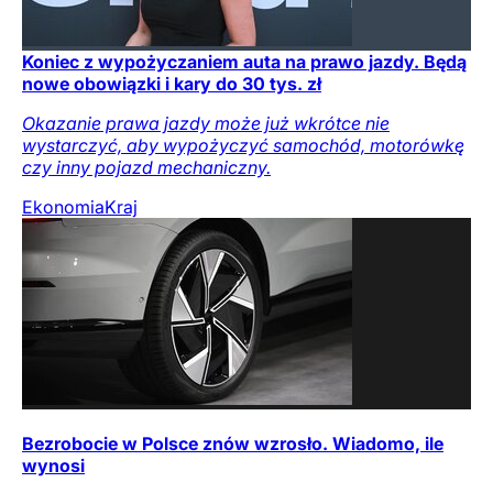
Koniec z wypożyczaniem auta na prawo jazdy. Będą
nowe obowiązki i kary do 30 tys. zł
Okazanie prawa jazdy może już wkrótce nie
wystarczyć, aby wypożyczyć samochód, motorówkę
czy inny pojazd mechaniczny.
Ekonomia
Kraj
Bezrobocie w Polsce znów wzrosło. Wiadomo, ile
wynosi