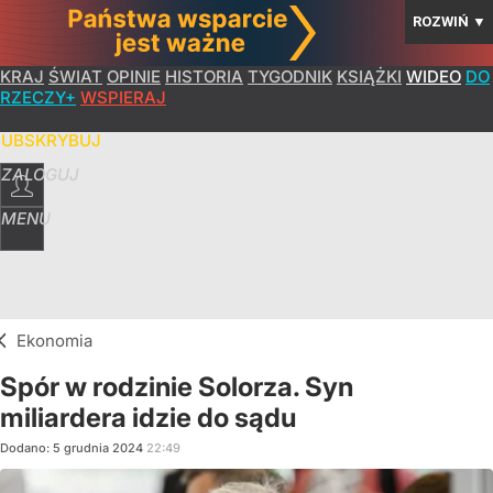
ROZWIŃ
▼
KRAJ
ŚWIAT
OPINIE
HISTORIA
TYGODNIK
KSIĄŻKI
WIDEO
DO
RZECZY+
WSPIERAJ
SUBSKRYBUJ
ZALOGUJ
MENU
Ekonomia
Spór w rodzinie Solorza. Syn
miliardera idzie do sądu
Dodano:
5
grudnia
2024
22:49