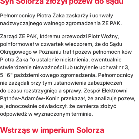
Syn Solorza złożył pozew do sądu
Pełnomocnicy Piotra Żaka zaskarżyli uchwały
nadzwyczajnego walnego zgromadzenia ZE PAK.
Zarząd ZE PAK, któremu przewodzi Piotr Woźny,
poinformował w czwartek wieczorem, że do Sądu
Okręgowego w Poznaniu trafił pozew pełnomocników
Piotra Żaka "o ustalenie nieistnienia, ewentualnie
stwierdzenie nieważności lub uchylenie uchwał nr 3,
5 i 6" październikowego zgromadzenia. Pełnomocnicy
nie zażądali przy tym ustanowienia zabezpieczeń
do czasu rozstrzygnięcia sprawy. Zespół Elektrowni
Pątnów-Adamów-Konin przekazał, że analizuje pozew,
a jednocześnie oświadczył, że zamierza złożyć
odpowiedź w wyznaczonym terminie.
Wstrząs w imperium Solorza