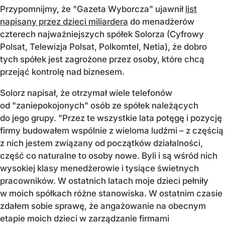
Przypomnijmy, że "Gazeta Wyborcza" ujawnił
list
napisany przez dzieci miliardera
do menadżerów
czterech najważniejszych spółek Solorza (Cyfrowy
Polsat, Telewizja Polsat, Polkomtel, Netia), że dobro
tych spółek jest zagrożone przez osoby, które chcą
przejąć kontrolę nad biznesem.
Solorz napisał, że otrzymał wiele telefonów
od "zaniepokojonych" osób ze spółek należących
do jego grupy. "Przez te wszystkie lata potęgę i pozycję
firmy budowałem wspólnie z wieloma ludźmi – z częścią
z nich jestem związany od początków działalności,
część co naturalne to osoby nowe. Byli i są wśród nich
wysokiej klasy menedżerowie i tysiące świetnych
pracowników. W ostatnich latach moje dzieci pełniły
w moich spółkach różne stanowiska. W ostatnim czasie
zdałem sobie sprawę, że angażowanie na obecnym
etapie moich dzieci w zarządzanie firmami