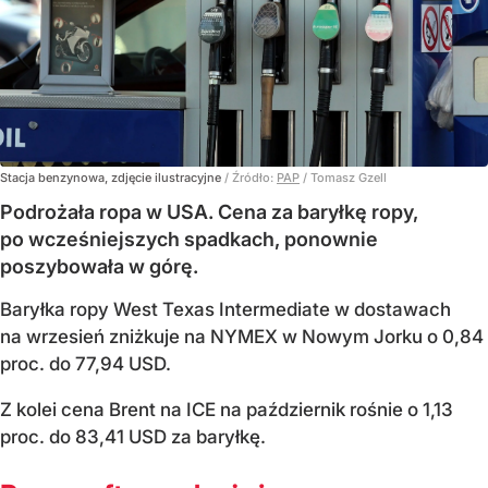
Stacja benzynowa, zdjęcie ilustracyjne
/ Źródło:
PAP
/
Tomasz Gzell
Podrożała ropa w USA. Cena za baryłkę ropy,
po wcześniejszych spadkach, ponownie
poszybowała w górę.
Baryłka ropy West Texas Intermediate w dostawach
na wrzesień zniżkuje na NYMEX w Nowym Jorku o 0,84
proc. do 77,94 USD.
Z kolei cena Brent na ICE na październik rośnie o 1,13
proc. do 83,41 USD za baryłkę.