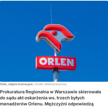
Orlen, zdjęcie ilustracyjne
/ Źródło:
Materiał prasowy
Prokuratura Regionalna w Warszawie skierowała
do sądu akt oskarżenia ws. trzech byłych
menadżerów Orlenu. Mężczyźni odpowiedzą