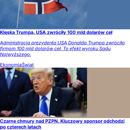
Klęska Trumpa. USA zwróciły 100 mld dolarów ceł
Administracja prezydenta USA Donalda Trumpa zwróciła
firmom 100 mld dolarów ceł. To efekt wyroku Sądu
Najwyższego.
Ekonomia
Świat
Czarne chmury nad PZPN. Kluczowy sponsor odchodzi
po czterech latach