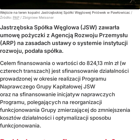
Wejście na teren kopalni Jastrzębskiej Spółki Węglowej Pniówek w Pawłowicac
/
Źródło:
PAP
/
Zbigniew Meissner
Jastrzębska Spółka Węglowa (JSW) zawarła
umowę pożyczki z Agencją Rozwoju Przemysłu
(ARP) na zasadach ustawy o systemie instytucji
rozwoju, podała spółka.
Celem finansowania o wartości do 824,13 mln zł (w
czterech transzach) jest sfinansowanie działalności
prowadzonej w okresie realizacji Programu
Naprawczego Grupy Kapitałowej JSW
oraz na sfinansowanie inicjatyw naprawczych
Programu, polegających na reorganizacji
funkcjonowania Grupy zmierzającej do zmniejszenia
kosztów działalności i optymalizacji sposobu
funkcjonowania.