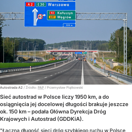
Autostrada A2
/ Źródło:
PAP
/
Przemysław Piątkowski
Sieć autostrad w Polsce liczy 1950 km, a do
osiągnięcia jej docelowej długości brakuje jeszcze
ok. 150 km – podała Główna Dyrekcja Dróg
Krajowych i Autostrad (GDDKiA).
"Łączna długość sieci dróg szybkiego ruchu w Polsce