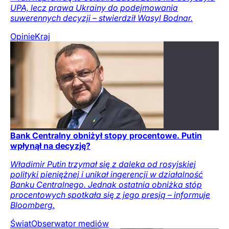
UPA, lecz prawa Ukrainy do podejmowania
suwerennych decyzji – stwierdził Wasyl Bodnar.
Opinie
Kraj
Bank Centralny obniżył stopy procentowe. Putin
wpłynął na decyzję?
Władimir Putin trzymał się z daleka od rosyjskiej
polityki pieniężnej i unikał ingerencji w działalność
Banku Centralnego. Jednak ostatnia obniżka stóp
procentowych spotkała się z jego presją – informuje
Bloomberg.
Świat
Obserwator mediów