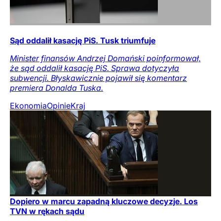
Sąd oddalił kasację PiS. Tusk triumfuje
Minister finansów Andrzej Domański poinformował,
że sąd oddalił kasację PiS. Sprawa dotyczyła
subwencji. Błyskawicznie pojawił się komentarz
premiera Donalda Tuska.
Ekonomia
Opinie
Kraj
Dopiero w marcu zapadną kluczowe decyzje. Los
TVN w rękach sądu