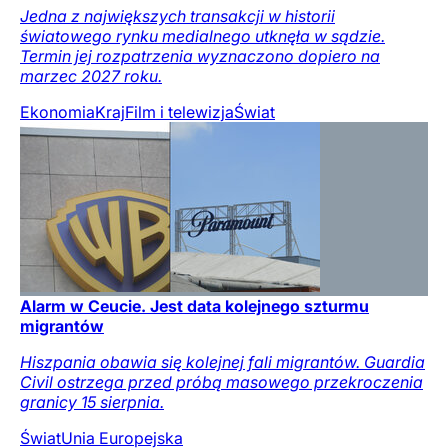
Jedna z największych transakcji w historii
światowego rynku medialnego utknęła w sądzie.
Termin jej rozpatrzenia wyznaczono dopiero na
marzec 2027 roku.
Ekonomia
Kraj
Film i telewizja
Świat
Alarm w Ceucie. Jest data kolejnego szturmu
migrantów
Hiszpania obawia się kolejnej fali migrantów. Guardia
Civil ostrzega przed próbą masowego przekroczenia
granicy 15 sierpnia.
Świat
Unia Europejska