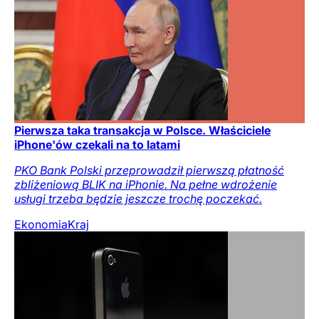
Pierwsza taka transakcja w Polsce. Właściciele
iPhone'ów czekali na to latami
PKO Bank Polski przeprowadził pierwszą płatność
zbliżeniową BLIK na iPhonie. Na pełne wdrożenie
usługi trzeba będzie jeszcze trochę poczekać.
Ekonomia
Kraj