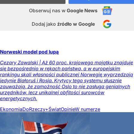
Obserwuj nas
w
Google News
Dodaj jako
źródło w Google
Norweski model pod lupą
Cezary Zawalski | Aż 60 proc. krajowego majątku znajduje
się bezpośrednio w rękach państwa, a w europejskim
rankingu skali własności publicznej Norwegię wyprzedzają
jedynie Białoruś i Rosja. Krytycy tego systemu słusznie
zauważają, że zamożność Oslo to nie zasługa genialnych
urzędników, lecz unikalnej obfitości surowców
energetycznych.
Ekonomia
DoRzeczy+
Świat
Opinie
W numerze