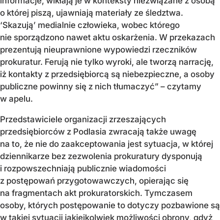
informacje, wikłają je w konteksty niezwiązane z osobą
o której piszą, ujawniają materiały ze śledztwa.
‘Skazują’ medialnie człowieka, wobec którego
nie sporządzono nawet aktu oskarżenia. W przekazach
prezentują nieuprawnione wypowiedzi rzeczników
prokuratur. Ferują nie tylko wyroki, ale tworzą narrację,
iż kontakty z przedsiębiorcą są niebezpieczne, a osoby
publiczne powinny się z nich tłumaczyć” – czytamy
w apelu.
Przedstawiciele organizacji zrzeszających
przedsiębiorców z Podlasia zwracają także uwagę
na to, że nie do zaakceptowania jest sytuacja, w której
dziennikarze bez zezwolenia prokuratury dysponują
i rozpowszechniają publicznie wiadomości
z postępowań przygotowawczych, opierając się
na fragmentach akt prokuratorskich. Tymczasem
osoby, których postępowanie to dotyczy pozbawione są
w takiej sytuacji jakiejkolwiek możliwości obrony, gdyż