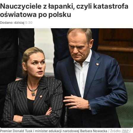
Nauczyciele z łapanki, czyli katastrofa
oświatowa po polsku
Dodano:
dzisiaj
5:30
Premier Donald Tusk i minister edukacji narodowej Barbara Nowacka
/ Źródło:
PAP
/