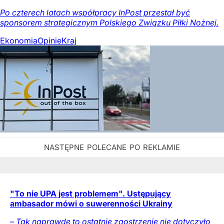
Po czterech latach współpracy InPost przestał być
sponsorem strategicznym Polskiego Związku Piłki Nożnej.
Ekonomia
Opinie
Kraj
"To nie UPA jest problemem". Ustępujący
ambasador mówi o suwerenności Ukrainy
– Tak naprawdę to ostatnie zaostrzenie nie dotyczyło