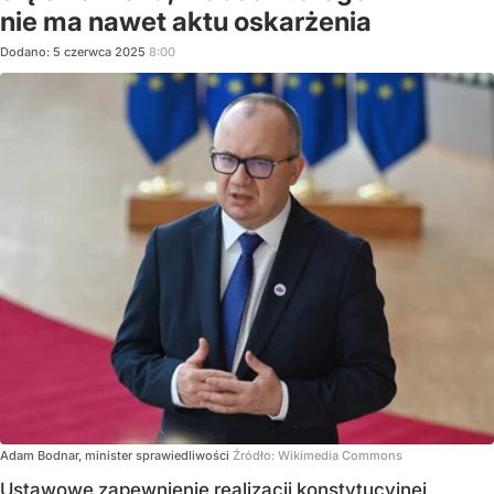
nie ma nawet aktu oskarżenia
Dodano:
5
czerwca
2025
8:00
Adam Bodnar, minister sprawiedliwości
Źródło:
Wikimedia Commons
Ustawowe zapewnienie realizacji konstytucyjnej