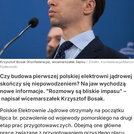
Krzysztof Bosak (Konfederacja), wicemarszałek Sejmu
/ Źródło:
Konfederacja/Marcin
Fijałkowski
Czy budowa pierwszej polskiej elektrowni jądrowej
skończy się niepowodzeniem? Na jaw wychodzą
nowe informacje. "Rozmowy są bliskie impasu” –
napisał wicemarszałek Krzysztof Bosak.
Polskie Elektrownie Jądrowe otrzymały na początku
lipca br. pozwolenie od wojewody pomorskiego na drugi
etap prac przygotowawczych. Obejmą one główne
prace związane z przygotowaniem przyszłego placu