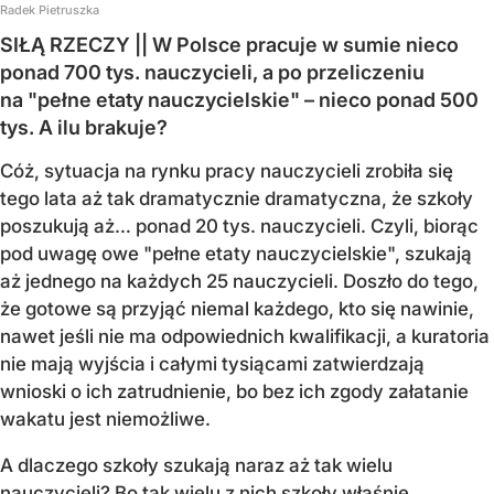
Radek Pietruszka
SIŁĄ RZECZY || W Polsce pracuje w sumie nieco
ponad 700 tys. nauczycieli, a po przeliczeniu
na "pełne etaty nauczycielskie" – nieco ponad 500
tys. A ilu brakuje?
Cóż, sytuacja na rynku pracy nauczycieli zrobiła się
tego lata aż tak dramatycznie dramatyczna, że szkoły
poszukują aż… ponad 20 tys. nauczycieli. Czyli, biorąc
pod uwagę owe "pełne etaty nauczycielskie", szukają
aż jednego na każdych 25 nauczycieli. Doszło do tego,
że gotowe są przyjąć niemal każdego, kto się nawinie,
nawet jeśli nie ma odpowiednich kwalifikacji, a kuratoria
nie mają wyjścia i całymi tysiącami zatwierdzają
wnioski o ich zatrudnienie, bo bez ich zgody załatanie
wakatu jest niemożliwe.
A dlaczego szkoły szukają naraz aż tak wielu
nauczycieli? Bo tak wielu z nich szkoły właśnie