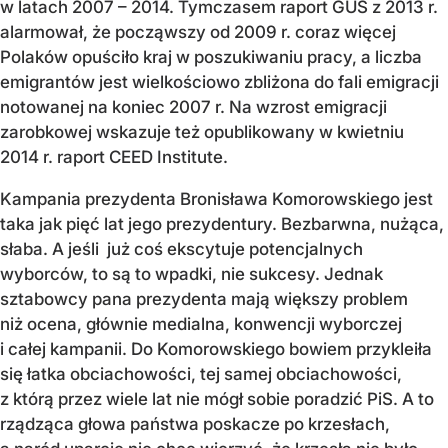
w latach 2007 – 2014. Tymczasem raport GUS z 2013 r.
alarmował, że począwszy od 2009 r. coraz więcej
Polaków opuściło kraj w poszukiwaniu pracy, a liczba
emigrantów jest wielkościowo zbliżona do fali emigracji
notowanej na koniec 2007 r. Na wzrost emigracji
zarobkowej wskazuje też opublikowany w kwietniu
2014 r. raport CEED Institute.
Kampania prezydenta Bronisława Komorowskiego jest
taka jak pięć lat jego prezydentury. Bezbarwna, nużąca,
słaba. A jeśli już coś ekscytuje potencjalnych
wyborców, to są to wpadki, nie sukcesy. Jednak
sztabowcy pana prezydenta mają większy problem
niż ocena, głównie medialna, konwencji wyborczej
i całej kampanii. Do Komorowskiego bowiem przykleiła
się łatka obciachowości, tej samej obciachowości,
z którą przez wiele lat nie mógł sobie poradzić PiS. A to
rządząca głowa państwa poskacze po krzesłach,