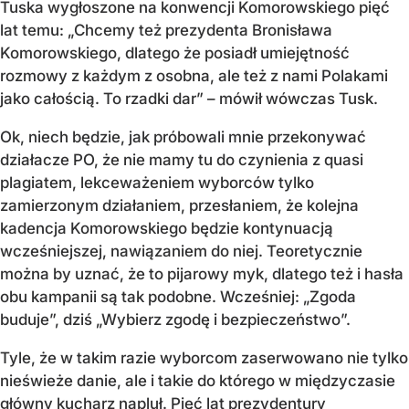
Tuska wygłoszone na konwencji Komorowskiego pięć
lat temu: „Chcemy też prezydenta Bronisława
Komorowskiego, dlatego że posiadł umiejętność
rozmowy z każdym z osobna, ale też z nami Polakami
jako całością. To rzadki dar” – mówił wówczas Tusk.
Ok, niech będzie, jak próbowali mnie przekonywać
działacze PO, że nie mamy tu do czynienia z quasi
plagiatem, lekceważeniem wyborców tylko
zamierzonym działaniem, przesłaniem, że kolejna
kadencja Komorowskiego będzie kontynuacją
wcześniejszej, nawiązaniem do niej. Teoretycznie
można by uznać, że to pijarowy myk, dlatego też i hasła
obu kampanii są tak podobne. Wcześniej: „Zgoda
buduje”, dziś „Wybierz zgodę i bezpieczeństwo”.
Tyle, że w takim razie wyborcom zaserwowano nie tylko
nieświeże danie, ale i takie do którego w międzyczasie
główny kucharz napluł. Pięć lat prezydentury