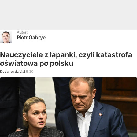
Autor:
Piotr Gabryel
Nauczyciele z łapanki, czyli katastrofa
oświatowa po polsku
Dodano:
dzisiaj
5:30