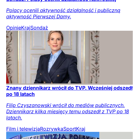
Polacy ocenili aktywność działalność i publiczną
aktywność Pierwszej Damy.
Opinie
Kraj
Sondaż
Znany dziennikarz wrócił do TVP. Wcześniej odszedł
po 18 latach
Filip Czyszanowski wrócił do mediów publicznych.
Dziennikarz kilka miesięcy temu odszedł z TVP po 18
latach.
Film i telewizja
Rozrywka
Sport
Kraj