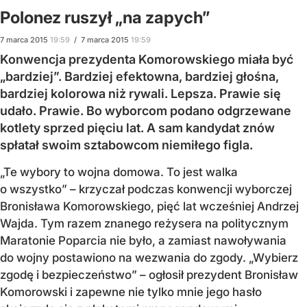
Polonez ruszył „na zapych”
7
marca
2015
19:59
/
7
marca
2015
19:59
Konwencja prezydenta Komorowskiego miała być
„bardziej”. Bardziej efektowna, bardziej głośna,
bardziej kolorowa niż rywali. Lepsza. Prawie się
udało. Prawie. Bo wyborcom podano odgrzewane
kotlety sprzed pięciu lat. A sam kandydat znów
spłatał swoim sztabowcom niemiłego figla.
„Te wybory to wojna domowa. To jest walka
o wszystko” – krzyczał podczas konwencji wyborczej
Bronisława Komorowskiego, pięć lat wcześniej Andrzej
Wajda. Tym razem znanego reżysera na politycznym
Maratonie Poparcia nie było, a zamiast nawoływania
do wojny postawiono na wezwania do zgody. „Wybierz
zgodę i bezpieczeństwo” – ogłosił prezydent Bronisław
Komorowski i zapewne nie tylko mnie jego hasło