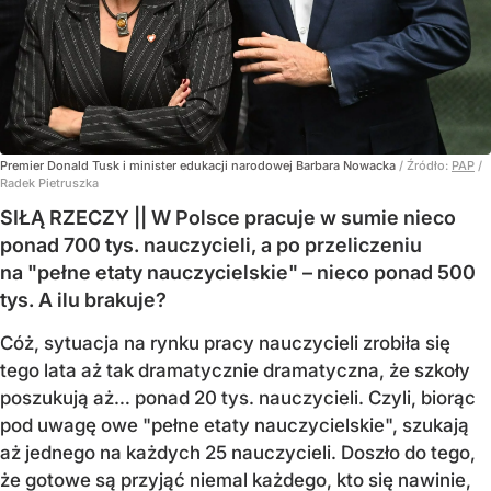
Premier Donald Tusk i minister edukacji narodowej Barbara Nowacka
/ Źródło:
PAP
/
Radek Pietruszka
SIŁĄ RZECZY || W Polsce pracuje w sumie nieco
ponad 700 tys. nauczycieli, a po przeliczeniu
na "pełne etaty nauczycielskie" – nieco ponad 500
tys. A ilu brakuje?
Cóż, sytuacja na rynku pracy nauczycieli zrobiła się
tego lata aż tak dramatycznie dramatyczna, że szkoły
poszukują aż… ponad 20 tys. nauczycieli. Czyli, biorąc
pod uwagę owe "pełne etaty nauczycielskie", szukają
aż jednego na każdych 25 nauczycieli. Doszło do tego,
że gotowe są przyjąć niemal każdego, kto się nawinie,