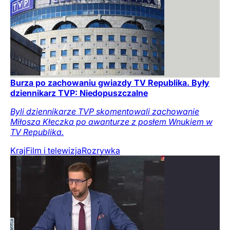
Burza po zachowaniu gwiazdy TV Republika. Były
dziennikarz TVP: Niedopuszczalne
Byli dziennikarze TVP skomentowali zachowanie
Miłosza Kłeczka po awanturze z posłem Wnukiem w
TV Republika.
Kraj
Film i telewizja
Rozrywka