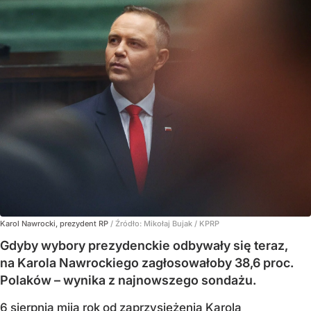
Karol Nawrocki, prezydent RP
/ Źródło:
Mikołaj Bujak / KPRP
Gdyby wybory prezydenckie odbywały się teraz,
na Karola Nawrockiego zagłosowałoby 38,6 proc.
Polaków – wynika z najnowszego sondażu.
6 sierpnia mija rok od zaprzysiężenia Karola