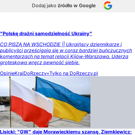
Dodaj jako
źródło w Google
"Polskę drażni samodzielność Ukrainy"
CO PISZĄ NA WSCHODZIE || Ukraińscy dziennikarze i
publicyści prześcigają się w coraz bardziej buńczucznych
komentarzach na temat relacji Kijów-Warszawa. Uderza
groteskowa wręcz pewność siebie.
Opinie
Kraj
DoRzeczy+
Tylko na DoRzeczy.pl
Lisicki: "GW" daje Morawieckiemu szansę. Ziemkiewicz: