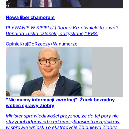
Nowa liber chamorum
PŁYWANIE W KISIELU | Robert Kropiwnicki to z woli
Donalda Tuska członek „odzyskanej” KRS.
Opinie
Kraj
DoRzeczy+
W numerze
"Nie mamy informacji zwrotnej". Żurek bezradny
wobec sprawy Ziobry
Minister sprawiedliwości przyznał, że do tej pory nie
otrzymał odpowiedzi od amerykańskich urzędników
w sprawie wniosku o ekstradycję Zbigniewa Ziobry.