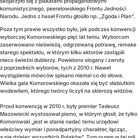
skojarzyło się z plakatami propagandowymi
komunistycznego, peerelowskiego Frontu Jedności
Narodu. Jedno z haseł Frontu głosiło np. „Zgoda i Plan”.
Poza tym prawie wszystko było, jak podczas konwencji
wyborczej Komorowskiego pięć lat temu. Wyborcom
zaserwowano nieświeżą, odgrzewaną potrawę, remake
starego spektaklu, w którym kilku aktorów zastąpili
nieco świeżsi dublerzy. Powielono slogany i zwroty
z poprzednich wyborów, tych z 2010 r. Nawet
wystąpienia mówców spisano niemal co do słowa.
Wielka gala Komorowskiego okazała się być słabiutkim
wodewilem, którego twórcy liczyli na sklerozę widzów.
Przed konwencją w 2010 r. były premier Tadeusz
Mazowiecki wystosował pismo, w którym głosił, że tylko
Komorowski „jest w stanie nadać temu urzędowi
właściwy wymiar i ponadpartyjny charakter, łącząc,
a nie dzieląc wszystkich Polaków”. Tym razem w tej roli