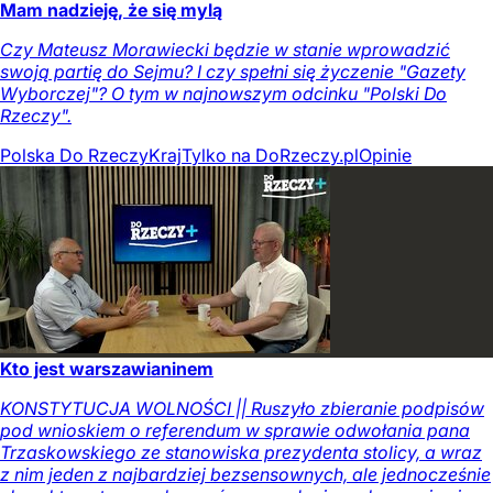
Mam nadzieję, że się mylą
Czy Mateusz Morawiecki będzie w stanie wprowadzić
swoją partię do Sejmu? I czy spełni się życzenie "Gazety
Wyborczej"? O tym w najnowszym odcinku "Polski Do
Rzeczy".
Polska Do Rzeczy
Kraj
Tylko na DoRzeczy.pl
Opinie
Kto jest warszawianinem
KONSTYTUCJA WOLNOŚCI || Ruszyło zbieranie podpisów
pod wnioskiem o referendum w sprawie odwołania pana
Trzaskowskiego ze stanowiska prezydenta stolicy, a wraz
z nim jeden z najbardziej bezsensownych, ale jednocześnie