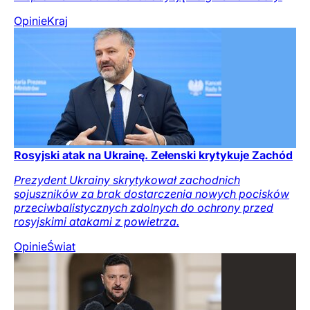
Opinie
Kraj
Rosyjski atak na Ukrainę. Zełenski krytykuje Zachód
Prezydent Ukrainy skrytykował zachodnich
sojuszników za brak dostarczenia nowych pocisków
przeciwbalistycznych zdolnych do ochrony przed
rosyjskimi atakami z powietrza.
Opinie
Świat