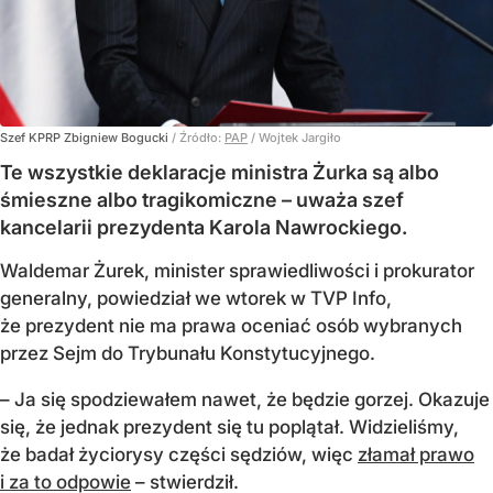
Szef KPRP Zbigniew Bogucki
/ Źródło:
PAP
/
Wojtek Jargiło
Te wszystkie deklaracje ministra Żurka są albo
śmieszne albo tragikomiczne – uważa szef
kancelarii prezydenta Karola Nawrockiego.
Waldemar Żurek, minister sprawiedliwości i prokurator
generalny, powiedział we wtorek w TVP Info,
że prezydent nie ma prawa oceniać osób wybranych
przez Sejm do Trybunału Konstytucyjnego.
– Ja się spodziewałem nawet, że będzie gorzej. Okazuje
się, że jednak prezydent się tu poplątał. Widzieliśmy,
że badał życiorysy części sędziów, więc
złamał prawo
i za to odpowie
– stwierdził.