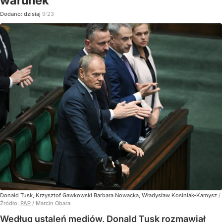
warunek
Dodano:
dzisiaj
9:23
Donald Tusk, Krzysztof Gawkowski Barbara Nowacka, Władysław Kosiniak-Kamysz
/
Źródło:
PAP
/
Marcin Obara
Według ustaleń mediów, Donald Tusk rozmawiał