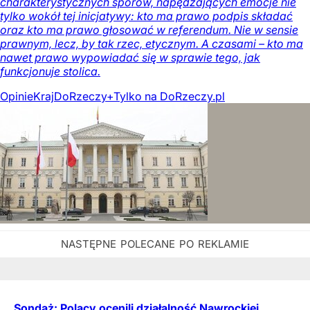
charakterystycznych sporów, napędzających emocje nie
tylko wokół tej inicjatywy: kto ma prawo podpis składać
oraz kto ma prawo głosować w referendum. Nie w sensie
prawnym, lecz, by tak rzec, etycznym. A czasami – kto ma
nawet prawo wypowiadać się w sprawie tego, jak
funkcjonuje stolica.
Opinie
Kraj
DoRzeczy+
Tylko na DoRzeczy.pl
Sondaż: Polacy ocenili działalność Nawrockiej