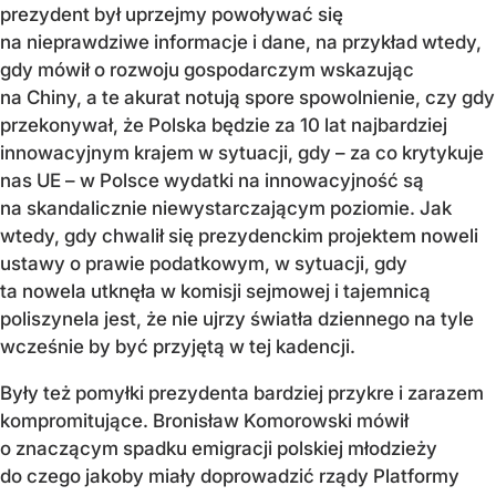
prezydent był uprzejmy powoływać się
na nieprawdziwe informacje i dane, na przykład wtedy,
gdy mówił o rozwoju gospodarczym wskazując
na Chiny, a te akurat notują spore spowolnienie, czy gdy
przekonywał, że Polska będzie za 10 lat najbardziej
innowacyjnym krajem w sytuacji, gdy – za co krytykuje
nas UE – w Polsce wydatki na innowacyjność są
na skandalicznie niewystarczającym poziomie. Jak
wtedy, gdy chwalił się prezydenckim projektem noweli
ustawy o prawie podatkowym, w sytuacji, gdy
ta nowela utknęła w komisji sejmowej i tajemnicą
poliszynela jest, że nie ujrzy światła dziennego na tyle
wcześnie by być przyjętą w tej kadencji.
Były też pomyłki prezydenta bardziej przykre i zarazem
kompromitujące. Bronisław Komorowski mówił
o znaczącym spadku emigracji polskiej młodzieży
do czego jakoby miały doprowadzić rządy Platformy