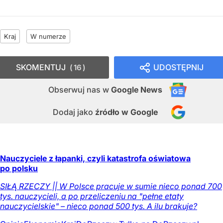
Kraj
W numerze
SKOMENTUJ
UDOSTĘPNIJ
16
Obserwuj nas
w
Google News
Dodaj jako
źródło w Google
Nauczyciele z łapanki, czyli katastrofa oświatowa
po polsku
SIŁĄ RZECZY || W Polsce pracuje w sumie nieco ponad 700
tys. nauczycieli, a po przeliczeniu na "pełne etaty
nauczycielskie" – nieco ponad 500 tys. A ilu brakuje?