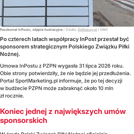
Paczkomat InPostu, zdjęcie ilustracyjne
/ Źródło:
DoRzeczy.pl
/
DMC
Po czterech latach współpracy InPost przestał być
sponsorem strategicznym Polskiego Związku Piłki
Nożnej.
Umowa InPostu z PZPN wygasła 31 lipca 2026 roku.
Obie strony potwierdziły, że nie będzie jej przedłużenia.
Portal SportMarketing.pl informuje, że po tej decyzji
w budżecie PZPN może zabraknąć około 10 mln
zł rocznie.
Koniec jednej z największych umów
sponsorskich