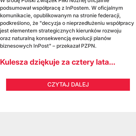
W środę Polski Związek Piłki Nożnej oficjalnie
podsumował współpracę z InPostem. W oficjalnym
komunikacie, opublikowanym na stronie federacji,
podkreślono, że "decyzja o nieprzedłużeniu współpracy
jest elementem strategicznych kierunków rozwoju
oraz naturalną konsekwencją ewolucji planów
biznesowych InPost" – przekazał PZPN.
Kulesza dziękuje za cztery lata...
CZYTAJ DALEJ