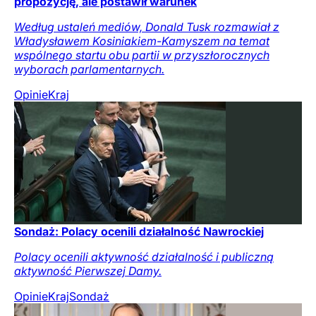
propozycję, ale postawił warunek
Według ustaleń mediów, Donald Tusk rozmawiał z
Władysławem Kosiniakiem-Kamyszem na temat
wspólnego startu obu partii w przyszłorocznych
wyborach parlamentarnych.
Opinie
Kraj
Sondaż: Polacy ocenili działalność Nawrockiej
Polacy ocenili aktywność działalność i publiczną
aktywność Pierwszej Damy.
Opinie
Kraj
Sondaż