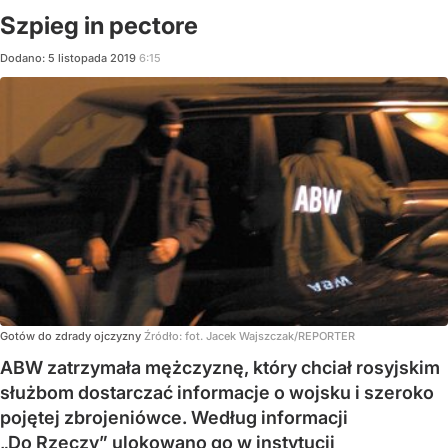
Szpieg in pectore
Dodano:
5
listopada
2019
6:15
Gotów do zdrady ojczyzny
Źródło:
fot. Jacek Wajszczak/REPORTER
ABW zatrzymała mężczyznę, który chciał rosyjskim
służbom dostarczać informacje o wojsku i szeroko
pojętej zbrojeniówce. Według informacji
„Do Rzeczy” ulokowano go w instytucji