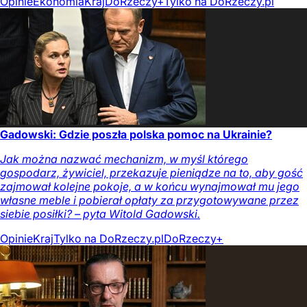
Opinie
Ekonomia
Kraj
DoRzeczy+
Tylko na DoRzeczy.pl
Gadowski: Gdzie poszła polska pomoc na Ukrainie?
Jak można nazwać mechanizm, w myśl którego
gospodarz, żywiciel, przekazuje pieniądze na to, aby gość
zajmował kolejne pokoje, a w końcu wynajmował mu jego
własne meble i pobierał opłaty za przygotowywane przez
siebie posiłki? – pyta Witold Gadowski.
Opinie
Kraj
Tylko na DoRzeczy.pl
DoRzeczy+