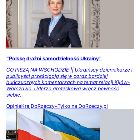
"Polskę drażni samodzielność Ukrainy"
CO PISZĄ NA WSCHODZIE || Ukraińscy dziennikarze i
publicyści prześcigają się w coraz bardziej
buńczucznych komentarzach na temat relacji Kijów-
Warszawa. Uderza groteskowa wręcz pewność
siebie.
Opinie
Kraj
DoRzeczy+
Tylko na DoRzeczy.pl