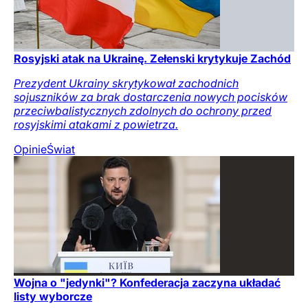
Rosyjski atak na Ukrainę. Zełenski krytykuje Zachód
Prezydent Ukrainy skrytykował zachodnich
sojuszników za brak dostarczenia nowych pocisków
przeciwbalistycznych zdolnych do ochrony przed
rosyjskimi atakami z powietrza.
Opinie
Świat
Wojna o "jedynki"? Konfederacja zaczyna układać
listy wyborcze