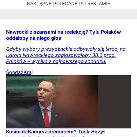
Nawrocki z szansami na reelekcję? Tylu Polaków
oddałoby na niego głos
Gdyby wybory prezydenckie odbywały się teraz, na
Karola Nawrockiego zagłosowałoby 38,6 proc.
Polaków – wynika z najnowszego sondażu.
Sondaż
Kraj
Kosiniak-Kamysz premierem? Tusk złożył