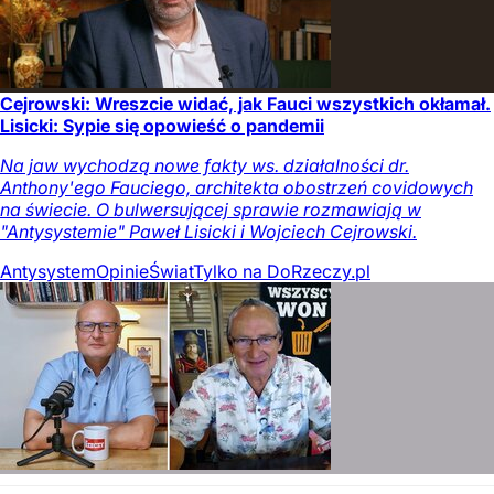
Cejrowski: Wreszcie widać, jak Fauci wszystkich okłamał.
Lisicki: Sypie się opowieść o pandemii
Na jaw wychodzą nowe fakty ws. działalności dr.
Anthony'ego Fauciego, architekta obostrzeń covidowych
na świecie. O bulwersującej sprawie rozmawiają w
"Antysystemie" Paweł Lisicki i Wojciech Cejrowski.
Antysystem
Opinie
Świat
Tylko na DoRzeczy.pl