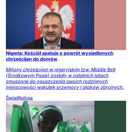
Nigeria: Kościół apeluje o powrót wysiedlonych
chrześcijan do domów
Miliony chrześcijan w nigeryjskim tzw. Middle Belt
(Środkowym Pasie) zostały w ostatnich latach
zmuszone do opuszczenia swoich rodzinnych
miejscowości wskutek przemocy i ataków zbrojnych.
Świat
Religia