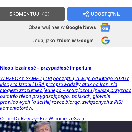
SKOMENTUJ
UDOSTĘPNIJ
6
Obserwuj nas
w
Google News
Dodaj jako
źródło w Google
Nieobliczalność – przypadłość imperium
W RZECZY SAMEJ | Od początku, a więc od lutego 2026 r.,
kiedy to Izrael i USA przeprowadziły atak na Iran, nie
mogłem zrozumieć jednego – entuzjazmu (muszę przyznać
ostatnio nieco przygasającego) polskich, głównie
prawicowych (a ściślej rzecz biorąc, związanych z PiS)
komentatorów.
Opinie
DoRzeczy+
Kraj
W numerze
Świat