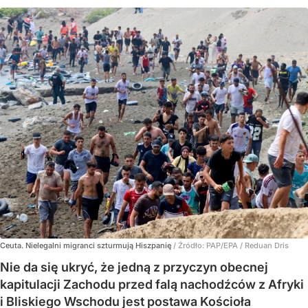
Ceuta. Nielegalni migranci szturmują Hiszpanię
/ Źródło:
PAP/EPA
/
Reduan Dris
Nie da się ukryć, że jedną z przyczyn obecnej
kapitulacji Zachodu przed falą nachodźców z Afryki
i Bliskiego Wschodu jest postawa Kościoła