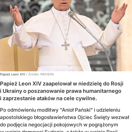
Papież Leon XIV
/ Źródło:
PAP/EPA
Papież Leon XIV zaapelował w niedzielę do Rosji
i Ukrainy o poszanowanie prawa humanitarnego
i zaprzestanie ataków na cele cywilne.
Po odmówieniu modlitwy "Anioł Pański" i udzieleniu
apostolskiego błogosławieństwa Ojciec Święty wezwał
do podjęcia negocjacji pokojowych w pogrążonym
w wojnie domowej Sudanie, a także
w wojnie Rosji