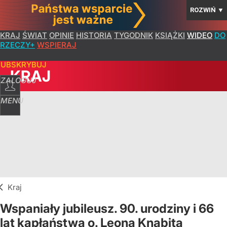
ROZWIŃ
▼
KRAJ
ŚWIAT
OPINIE
HISTORIA
TYGODNIK
KSIĄŻKI
WIDEO
DO
RZECZY+
WSPIERAJ
SUBSKRYBUJ
KRAJ
ZALOGUJ
MENU
Kraj
Wspaniały jubileusz. 90. urodziny i 66
lat kapłaństwa o. Leona Knabita