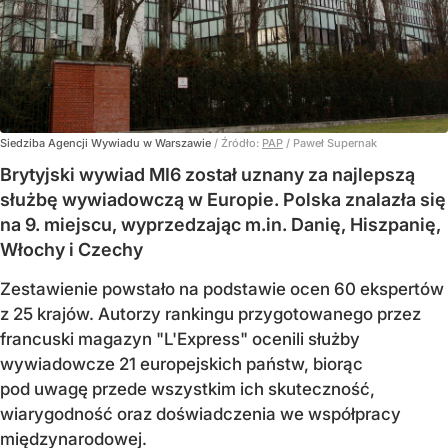
Siedziba Agencji Wywiadu w Warszawie
/ Źródło:
PAP
/
Paweł Supernak
Brytyjski wywiad MI6 został uznany za najlepszą
służbę wywiadowczą w Europie. Polska znalazła się
na 9. miejscu, wyprzedzając m.in. Danię, Hiszpanię,
Włochy i Czechy
Zestawienie powstało na podstawie ocen 60 ekspertów
z 25 krajów. Autorzy rankingu przygotowanego przez
francuski magazyn "L'Express" ocenili służby
wywiadowcze 21 europejskich państw, biorąc
pod uwagę przede wszystkim ich skuteczność,
wiarygodność oraz doświadczenia we współpracy
międzynarodowej.