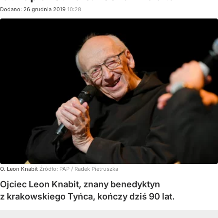
Dodano:
26
grudnia
2019
10:28
O. Leon Knabit
Źródło:
PAP
/
Radek Pietruszka
Ojciec Leon Knabit, znany benedyktyn
z krakowskiego Tyńca, kończy dziś 90 lat.