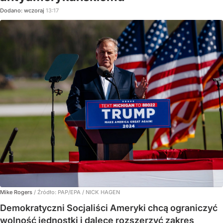
Dodano:
wczoraj
13:17
Mike Rogers
/ Źródło:
PAP/EPA
/
NICK HAGEN
Demokratyczni Socjaliści Ameryki chcą ograniczyć
wolność jednostki i dalece rozszerzyć zakres