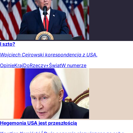
I szto?
Wojciech Cejrowski korespondencja z USA.
Opinie
Kraj
DoRzeczy+
Świat
W numerze
Hegemonia USA jest przeszłością