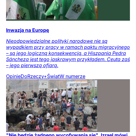
Inwazja na Europę
Nieodpowiedzialne polityki narodowe nie są
wypadkiem przy pracy w ramach paktu migracyjnego
– są jego logiczną konsekwencją, a Hiszpania Pedra
Sáncheza jest tego jaskrawym przykładem. Ceuta zaś
– jego pierwszą ofiarą.
Opinie
DoRzeczy+
Świat
W numerze
"Nie będzie żadnego wycofywania się". Izrael mówi