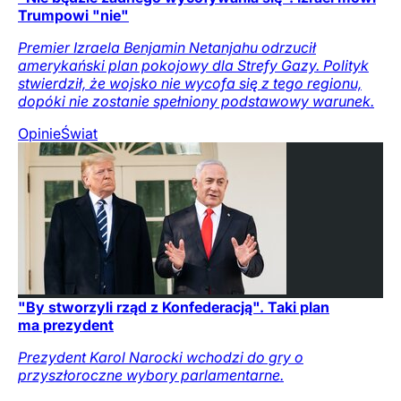
Trumpowi "nie"
Premier Izraela Benjamin Netanjahu odrzucił
amerykański plan pokojowy dla Strefy Gazy. Polityk
stwierdził, że wojsko nie wycofa się z tego regionu,
dopóki nie zostanie spełniony podstawowy warunek.
Opinie
Świat
"By stworzyli rząd z Konfederacją". Taki plan
ma prezydent
Prezydent Karol Narocki wchodzi do gry o
przyszłoroczne wybory parlamentarne.