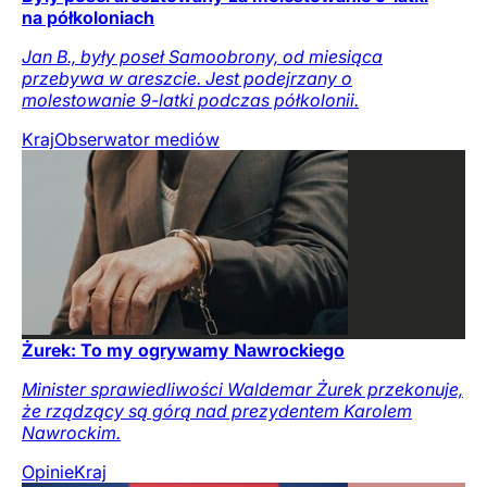
na półkoloniach
Jan B., były poseł Samoobrony, od miesiąca
przebywa w areszcie. Jest podejrzany o
molestowanie 9-latki podczas półkolonii.
Kraj
Obserwator mediów
Żurek: To my ogrywamy Nawrockiego
Minister sprawiedliwości Waldemar Żurek przekonuje,
że rządzący są górą nad prezydentem Karolem
Nawrockim.
Opinie
Kraj