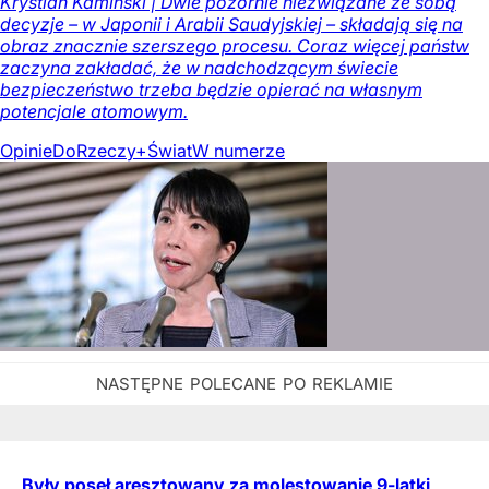
Krystian Kamiński | Dwie pozornie niezwiązane ze sobą
decyzje – w Japonii i Arabii Saudyjskiej – składają się na
obraz znacznie szerszego procesu. Coraz więcej państw
zaczyna zakładać, że w nadchodzącym świecie
bezpieczeństwo trzeba będzie opierać na własnym
potencjale atomowym.
Opinie
DoRzeczy+
Świat
W numerze
Były poseł aresztowany za molestowanie 9-latki