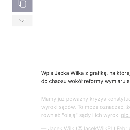
Wpis Jacka Wilka z grafiką, na któr
do chaosu wokół reformy wymiaru sp
Mamy już poważny kryzys konstytucy
wyroki sądów. To może oznaczać, ż
również "oleją" sądy i ich wyroki
pic
— Jacek Wilk (@JacekWilkPL)
Febru