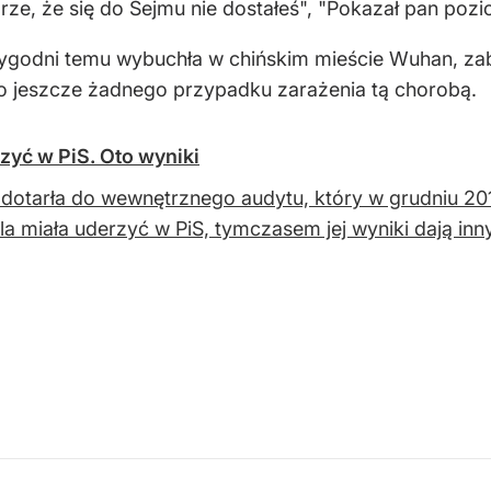
Dobrze, że się do Sejmu nie dostałeś", "Pokazał pan poz
tygodni temu wybuchła w chińskim mieście Wuhan, zab
o jeszcze żadnego przypadku zarażenia tą chorobą.
rzyć w PiS. Oto wyniki
a dotarła do wewnętrznego audytu, który w grudniu 20
la miała uderzyć w PiS, tymczasem jej wyniki dają inn