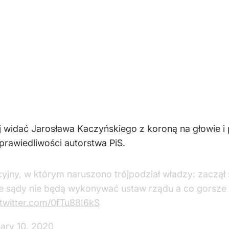
ej widać Jarosława Kaczyńskiego z koroną na głowie i
rawiedliwości autorstwa PiS.
jny, w którym naruszono trójpodział władzy: zaczął 
e sądy nie będą wykonywać ustaw rządu a co gorsze 
.twitter.com/0fTu88I6kS
ary 10, 2020