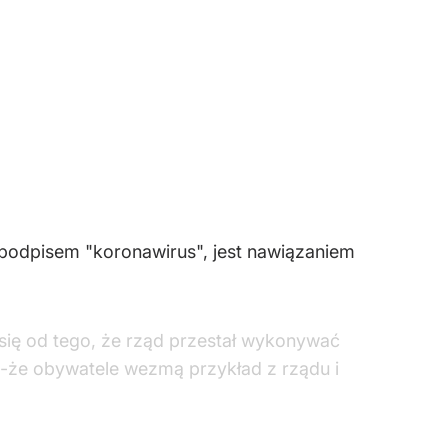
 podpisem "koronawirus", jest nawiązaniem
się od tego, że rząd przestał wykonywać
-że obywatele wezmą przykład z rządu i