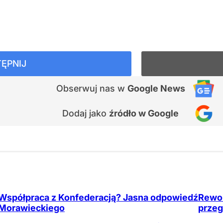
ĘPNIJ
Obserwuj nas
w
Google News
Dodaj jako
źródło w Google
Współpraca z Konfederacją? Jasna odpowiedź
Rewol
Morawieckiego
przeg