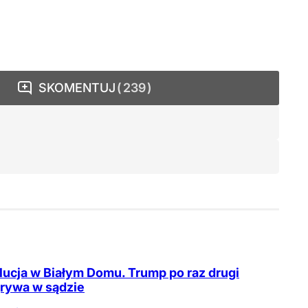
SKOMENTUJ
239
ucja w Białym Domu. Trump po raz drugi
rywa w sądzie