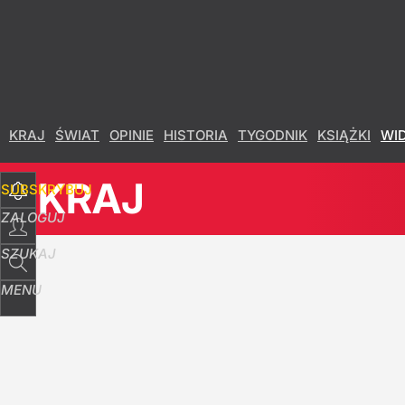
Udostępnij
239
Skomentuj
KRAJ
ŚWIAT
OPINIE
HISTORIA
TYGODNIK
KSIĄŻKI
WI
KRAJ
SUBSKRYBUJ
ZALOGUJ
SZUKAJ
MENU