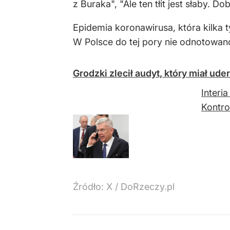
z Buraka", "Ale ten tłit jest słaby. 
Epidemia koronawirusa, która kilka 
W Polsce do tej pory nie odnotowan
Grodzki zlecił audyt, który miał ude
Interi
Kontro
Źródło:
X
/
DoRzeczy.pl