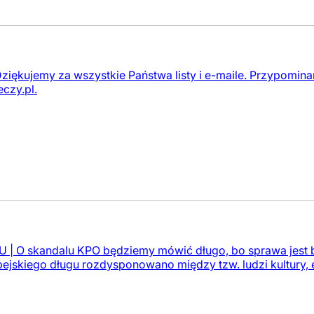
Dziękujemy za wszystkie Państwa listy i e-maile. Przypomin
eczy.pl
.
| O skandalu KPO będziemy mówić długo, bo sprawa jest 
pejskiego długu rozdysponowano między tzw. ludzi kultury, e