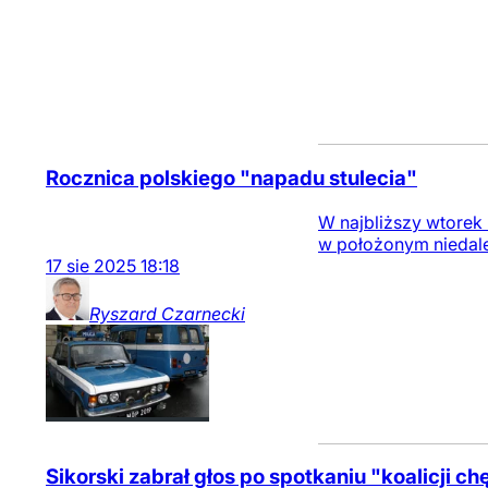
Rocznica polskiego "napadu stulecia"
W najbliższy wtorek 
w położonym niedale
17
sie
2025
18:18
Ryszard
Czarnecki
Sikorski zabrał głos po spotkaniu "koalicji c