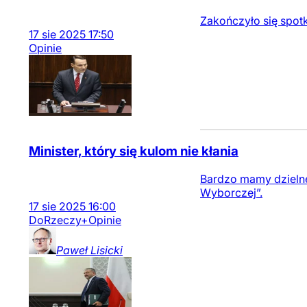
Zakończyło się spotk
17
sie
2025
17:50
Opinie
Minister, który się kulom nie kłania
Bardzo mamy dzielneg
Wyborczej”.
17
sie
2025
16:00
DoRzeczy+
Opinie
Paweł
Lisicki