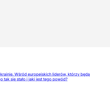
rainie. Wśród europejskich liderów, którzy będą
ak się stało i jaki jest tego powód?