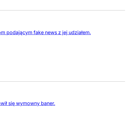
m podającym fake news z jej udziałem.
awił się wymowny baner.