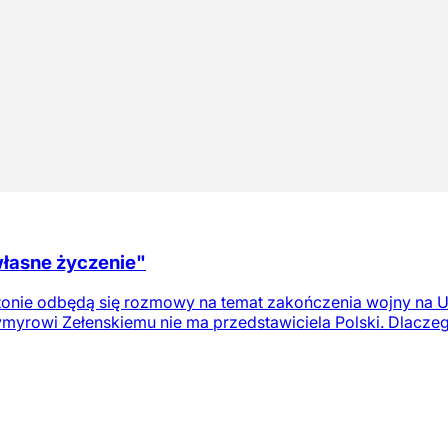
własne życzenie"
onie odbędą się rozmowy na temat zakończenia wojny na Uk
rowi Zełenskiemu nie ma przedstawiciela Polski. Dlaczego t