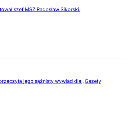
ntował szef MSZ Radosław Sikorski.
 przeczyta jego sążnisty wywiad dla „Gazety