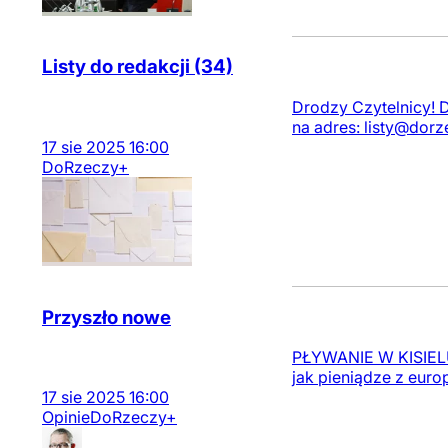
Listy do redakcji (34)
Drodzy Czytelnicy! 
na adres:
listy@dorz
17
sie
2025
16:00
DoRzeczy+
Przyszło nowe
PŁYWANIE W KISIELU 
jak pieniądze z euro
17
sie
2025
16:00
Opinie
DoRzeczy+