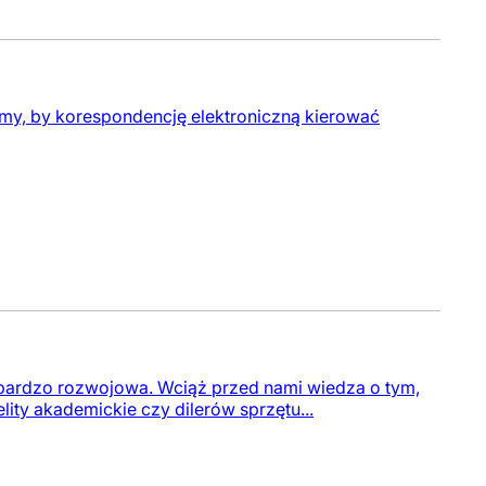
amy, by korespondencję elektroniczną kierować
bardzo rozwojowa. Wciąż przed nami wiedza o tym,
lity akademickie czy dilerów sprzętu...