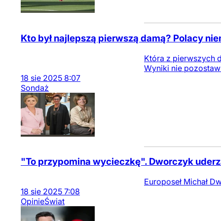
Kto był najlepszą pierwszą damą? Polacy nie
Która z pierwszych d
Wyniki nie pozostawi
18
sie
2025
8:07
Sondaż
"To przypomina wycieczkę". Dworczyk uderz
Europoseł Michał Dw
18
sie
2025
7:08
Opinie
Świat