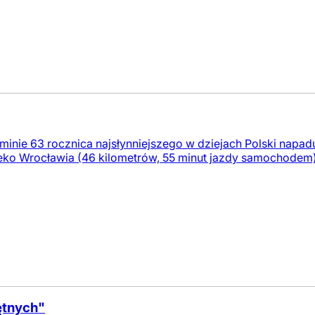
minie 63 rocznica najsłynniejszego w dziejach Polski napad
ko Wrocławia (46 kilometrów, 55 minut jazdy samochodem)
hętnych"