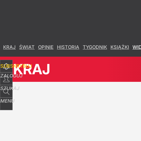
KRAJ
ŚWIAT
OPINIE
HISTORIA
TYGODNIK
KSIĄŻKI
WI
KRAJ
SUBSKRYBUJ
ZALOGUJ
SZUKAJ
MENU