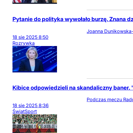
Pytanie do polityka wywołało burzę. Znana 
Joanna Dunikowska-P
18
sie
2025
8:50
Rozrywka
Kibice odpowiedzieli na skandaliczny baner.
Podczas meczu Radom
18
sie
2025
8:36
Świat
Sport