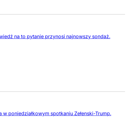
owiedź na to pytanie przynosi najnowszy sondaż.
a w poniedziałkowym spotkaniu Zełenski-Trump.