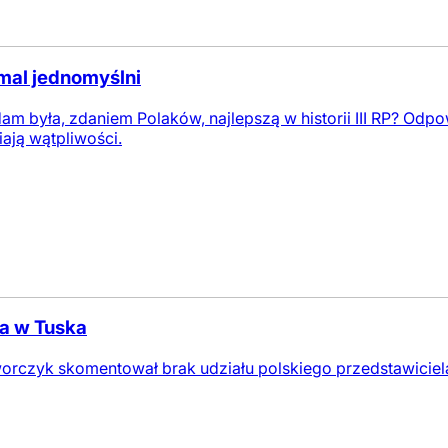
mal jednomyślni
am była, zdaniem Polaków, najlepszą w historii III RP? Odp
ają wątpliwości.
a w Tuska
orczyk skomentował brak udziału polskiego przedstawiciel