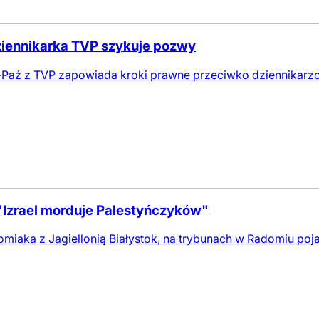
dziennikarka TVP szykuje pozwy
aź z TVP zapowiada kroki prawne przeciwko dziennikarzo
 "Izrael morduje Palestyńczyków"
iaka z Jagiellonią Białystok, na trybunach w Radomiu poj