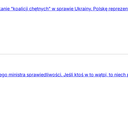
anie "koalicji chętnych" w sprawie Ukrainy. Polskę repreze
o ministra sprawiedliwości. Jeśli ktoś w to wątpi, to niech