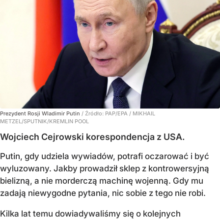
Prezydent Rosji Wladimir Putin
/ Źródło:
PAP/EPA
/
MIKHAIL
METZEL/SPUTNIK/KREMLIN POOL
Wojciech Cejrowski korespondencja z USA.
Putin, gdy udziela wywiadów, potrafi oczarować i być
wyluzowany. Jakby prowadził sklep z kontrowersyjną
bielizną, a nie morderczą machinę wojenną. Gdy mu
zadają niewygodne pytania, nic sobie z tego nie robi.
Kilka lat temu dowiadywaliśmy się o kolejnych