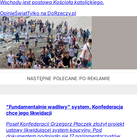
Wschodu jest postawa Kościoła katolickiego.
Opinie
Świat
Tylko na DoRzeczy.pl
"Fundamentalnie wadliwy" system. Konfederacja
chce jego likwidacji
Poseł Konfederacji Grzegorz Płaczek złożył projekt
ustawy likwidującej system kaucyjny. Pod
dokumentem podpisało się 17 parlamentarzystów