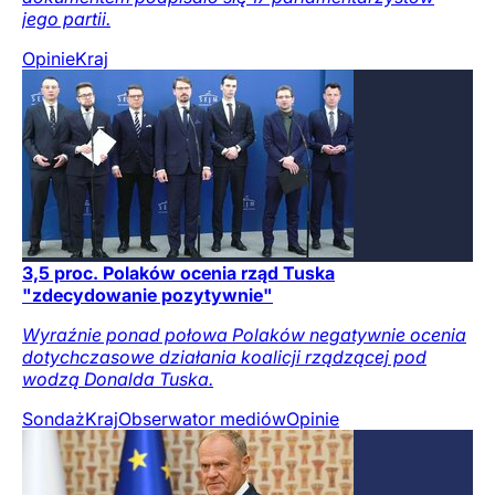
jego partii.
Opinie
Kraj
3,5 proc. Polaków ocenia rząd Tuska
"zdecydowanie pozytywnie"
Wyraźnie ponad połowa Polaków negatywnie ocenia
dotychczasowe działania koalicji rządzącej pod
wodzą Donalda Tuska.
Sondaż
Kraj
Obserwator mediów
Opinie