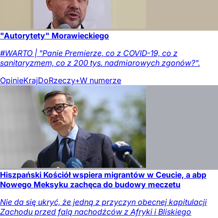
"Autorytety" Morawieckiego
#WARTO | "Panie Premierze, co z COVID-19, co z
sanitaryzmem, co z 200 tys. nadmiarowych zgonów?".
Opinie
Kraj
DoRzeczy+
W numerze
Hiszpański Kościół wspiera migrantów w Ceucie, a abp
Nowego Meksyku zachęca do budowy meczetu
Nie da się ukryć, że jedną z przyczyn obecnej kapitulacji
Zachodu przed falą nachodźców z Afryki i Bliskiego