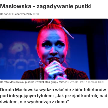
Masłowska - zagadywanie pustki
Dodano:
13
czerwca
2017
9:23
Dorota Masłowska, pisarka i wokalistka grupy Mister D
Źródło:
PAP
/
Tomasz Gzell
Dorota Masłowska wydała właśnie zbiór felietonów
pod intrygującym tytułem: „Jak przejąć kontrolę nad
światem, nie wychodząc z domu”