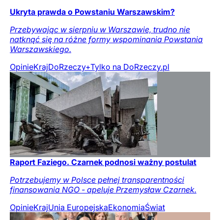
Ukryta prawda o Powstaniu Warszawskim?
Przebywając w sierpniu w Warszawie, trudno nie
natknąć się na różne formy wspominania Powstania
Warszawskiego.
Opinie
Kraj
DoRzeczy+
Tylko na DoRzeczy.pl
Raport Faziego. Czarnek podnosi ważny postulat
Potrzebujemy w Polsce pełnej transparentności
finansowania NGO - apeluje Przemysław Czarnek.
Opinie
Kraj
Unia Europejska
Ekonomia
Świat