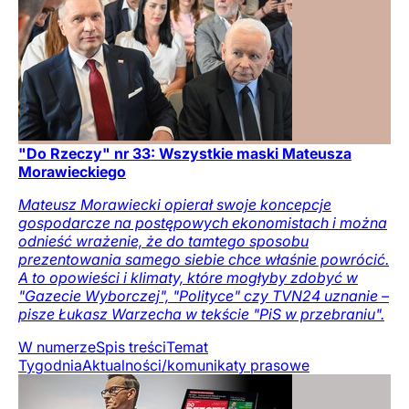
"Do Rzeczy" nr 33: Wszystkie maski Mateusza
Morawieckiego
Mateusz Morawiecki opierał swoje koncepcje
gospodarcze na postępowych ekonomistach i można
odnieść wrażenie, że do tamtego sposobu
prezentowania samego siebie chce właśnie powrócić.
A to opowieści i klimaty, które mogłyby zdobyć w
"Gazecie Wyborczej", "Polityce" czy TVN24 uznanie –
pisze Łukasz Warzecha w tekście "PiS w przebraniu".
W numerze
Spis treści
Temat
Tygodnia
Aktualności/komunikaty prasowe