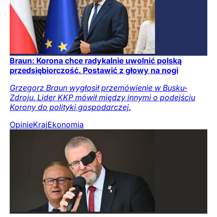
Braun: Korona chce radykalnie uwolnić polską
przedsiębiorczość. Postawić z głowy na nogi
Grzegorz Braun wygłosił przemówienie w Busku-
Zdroju. Lider KKP mówił między innymi o podejściu
Korony do polityki gospodarczej.
Opinie
Kraj
Ekonomia