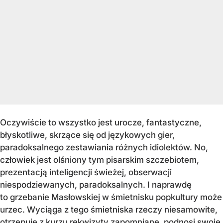
Oczywiście to wszystko jest urocze, fantastyczne,
błyskotliwe, skrzące się od językowych gier,
paradoksalnego zestawiania różnych idiolektów. No,
człowiek jest olśniony tym pisarskim szczebiotem,
prezentacją inteligencji świeżej, obserwacji
niespodziewanych, paradoksalnych. I naprawdę
to grzebanie Masłowskiej w śmietnisku popkultury może
urzec. Wyciąga z tego śmietniska rzeczy niesamowite,
otrzepuje z kurzu rekwizyty zapomniane, podnosi swoje