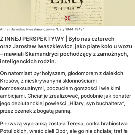
Anna i Jarosław Iwaszkiewiczowie "Listy 1944-1949"
Z INNEJ PERSPEKTYWY | Było nas czterech
oraz Jarosław Iwaszkiewicz, jako piąte koło u wozu
– mawiali Skamandryci pochodzący z zamożnych,
inteligenckich rodzin.
On natomiast był hołyszem, głodomorem z dalekich
Kresów, z nieskrywanymi skłonnościami
homoseksualnymi, poczuciem gorszości i wielkimi
ambicjami. Chciał je zrealizować, podobnie jak bohater
jego debiutanckiej powieści „Hilary, syn buchaltera”,
przez ożenek z bogatą panną.
Pierwszą wybranką została Teresa, córka hrabiostwa
Potulickich, właścicieli Obór, ale go nie chciała; trafiła