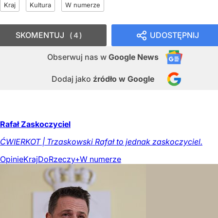
Kraj
Kultura
W numerze
SKOMENTUJ
UDOSTĘPNIJ
4
Obserwuj nas
w
Google News
Dodaj jako
źródło w Google
Rafał Zaskoczyciel
ĆWIERKOT | Trzaskowski Rafał to jednak zaskoczyciel.
Opinie
Kraj
DoRzeczy+
W numerze