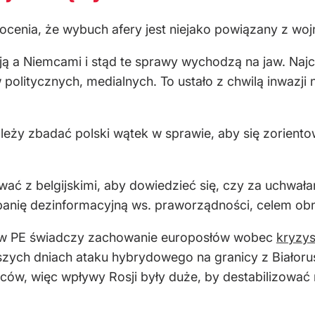
cenia, że wybuch afery jest niejako powiązany z woj
ą a Niemcami i stąd te sprawy wychodzą na jaw. Najcz
ów politycznych, medialnych. To ustało z chwilą inwazj
leży zbadać polski wątek w sprawie, aby się zorientow
ć z belgijskimi, aby dowiedzieć się, czy za uchwałami
nię dezinformacyjną ws. praworządności, celem obniż
w PE świadczy zachowanie europosłów wobec
kryzys
ych dniach ataku hybrydowego na granicy z Białorusi
w, więc wpływy Rosji były duże, by destabilizować na