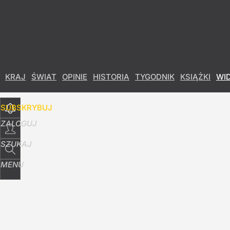
Udostępnij
5
Skomentuj
KRAJ
ŚWIAT
OPINIE
HISTORIA
TYGODNIK
KSIĄŻKI
WI
SUBSKRYBUJ
ZALOGUJ
SZUKAJ
MENU