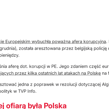
ie Europejskim wybuchła poważna afera korupcyjna
.
rudnia), została aresztowana przez belgijską policję 
pieniędzy.
śnia aferę dot. korupcji w PE. Jego zdaniem część 
jących przez kilka ostatnich lat atakach na Polskę
na f
kosztować jedna z poprawek w rezolucji dotyczącej Alg
polityk w TVP Info.
j ofiarą była Polska