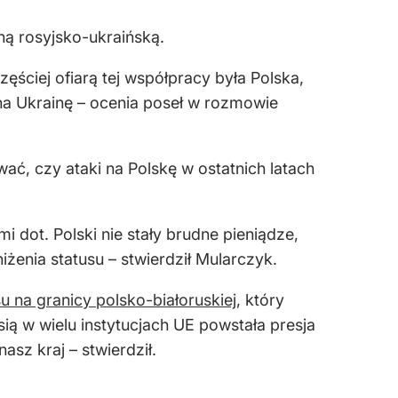
ną rosyjsko-ukraińską.
ęściej ofiarą tej współpracy była Polska,
i na Ukrainę – ocenia poseł w rozmowie
ać, czy ataki na Polskę w ostatnich latach
 dot. Polski nie stały brudne pieniądze,
enia statusu – stwierdził Mularczyk.
u na granicy polsko-białoruskiej
, który
ą w wielu instytucjach UE powstała presja
sz kraj – stwierdził.