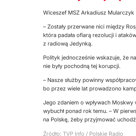
Wiceszef MSZ Arkadiusz Mularczyk o
– Zostały przerwane nici między Rosj
która padała ofiarą rezolucji i atak
z radiową Jedynką.
Polityk jednocześnie wskazuje, że na
nie były pochodną tej korupcji.
– Nasze służby powinny współpracowa
bo przez wiele lat prowadzono kampa
Jego zdaniem o wpływach Moskwy 
wybuchł ponad rok temu. – W pierwsz
na Polskę, żeby przyjmować uchodźcó
Źródło:
TVP Info
/
Polskie Radio