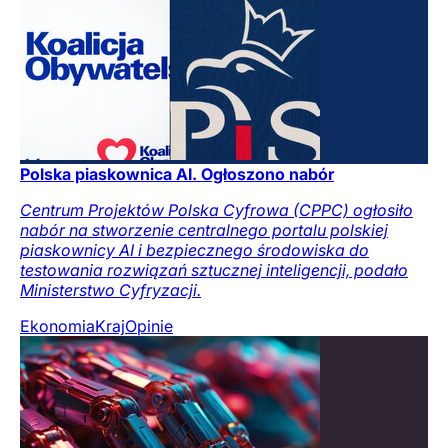
Polska piaskownica AI. Ogłoszono nabór
Centrum Projektów Polska Cyfrowa (CPPC) ogłosiło
nabór na stworzenie centralnego portalu polskiej
piaskownicy AI i bezpiecznego środowiska do
testowania rozwiązań sztucznej inteligencji, podało
Ministerstwo Cyfryzacji.
Ekonomia
Kraj
Opinie