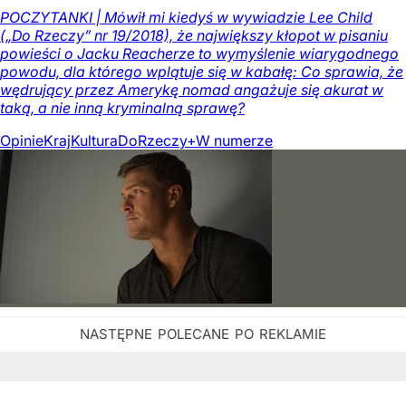
POCZYTANKI | Mówił mi kiedyś w wywiadzie Lee Child
(„Do Rzeczy” nr 19/2018), że największy kłopot w pisaniu
powieści o Jacku Reacherze to wymyślenie wiarygodnego
powodu, dla którego wplątuje się w kabałę: Co sprawia, że
wędrujący przez Amerykę nomad angażuje się akurat w
taką, a nie inną kryminalną sprawę?
Opinie
Kraj
Kultura
DoRzeczy+
W numerze