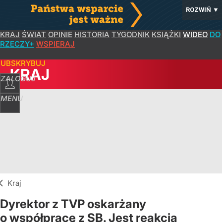
ROZWIŃ
▼
KRAJ
ŚWIAT
OPINIE
HISTORIA
TYGODNIK
KSIĄŻKI
WIDEO
DO
RZECZY+
WSPIERAJ
SUBSKRYBUJ
KRAJ
ZALOGUJ
MENU
Kraj
Dyrektor z TVP oskarżany
o współpracę z SB. Jest reakcja