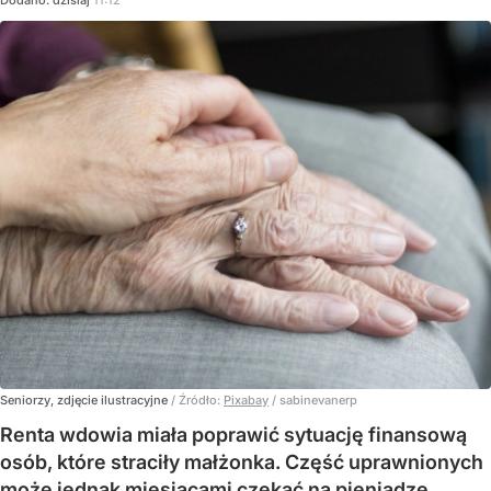
Seniorzy, zdjęcie ilustracyjne
/ Źródło:
Pixabay
/
sabinevanerp
Renta wdowia miała poprawić sytuację finansową
osób, które straciły małżonka. Część uprawnionych
może jednak miesiącami czekać na pieniądze,