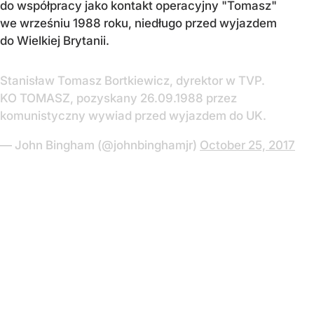
do współpracy jako kontakt operacyjny "Tomasz"
we wrześniu 1988 roku, niedługo przed wyjazdem
do Wielkiej Brytanii.
Stanisław Tomasz Bortkiewicz, dyrektor w TVP.
KO TOMASZ, pozyskany 26.09.1988 przez
komunistyczny wywiad przed wyjazdem do UK.
— John Bingham (@johnbinghamjr)
October 25, 2017