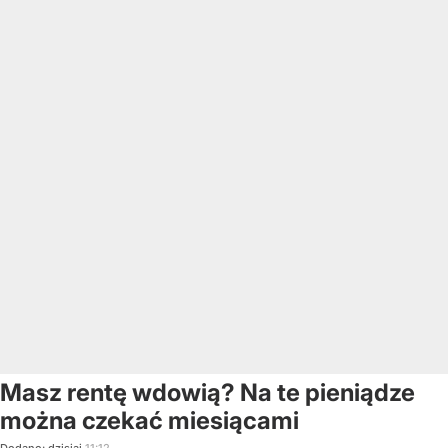
Masz rentę wdowią? Na te pieniądze
można czekać miesiącami
Dodano:
dzisiaj
11:12