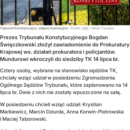
Trybunał Konstytucyjny, zdjęcie ilustracyjne
/ Źródło:
PAP
/
Albert Zawada
Prezes Trybunału Konstytucyjnego Bogdan
Święczkowski złożył zawiadomienie do Prokuratury
Krajowej ws. działań prokuratora i policjantów.
Mundurowi wkroczyli do siedziby TK 14 lipca br.
Cztery osoby, wybrane na stanowisko sędziów TK,
chciały wziąć udział w posiedzeniu Zgromadzenia
Ogólnego Sędziów Trybunału, które zaplanowano na 14
lipca br. Dwie z nich nie zostały wpuszczone na salę.
W posiedzeniu chcieli wziąć udział: Krystian
Markiewicz, Marcin Dziurda, Anna Korwin-Piotrowska
i Maciej Taborowski.