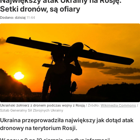
Największy atak Ukrainy na Rosję.
Setki dronów, są ofiary
Dodano:
dzisiaj
11:44
Ukraiński żołnierz z dronem podczas wojny z Rosją
/ Źródło:
Wikimedia Commons
/
Sztab Generalny Sił Zbrojnych Ukrainy
Ukraina przeprowadziła największy jak dotąd atak
dronowy na terytorium Rosji.