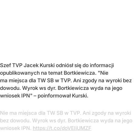
Szef TVP Jacek Kurski odniósł się do informacji
opublikowanych na temat Bortkiewicza. "Nie
ma miejsca dla TW SB w TVP. Ani zgody na wyroki bez
dowodu. Wyrok ws dyr. Bortkiewicza wyda na jego
wniosek IPN" – poinformował Kurski.
Nie ma miejsca dla TW SB w TVP. Ani zgody na wyroki
bez dowodu. Wyrok ws dyr. Bortkiewicza wyda na jego
wniosek IPN.
https://t.co/doVEIiUMZF