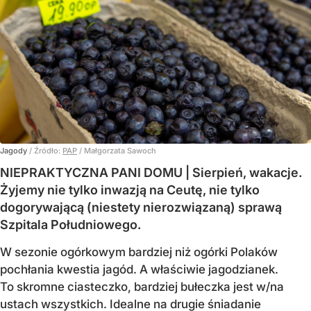
Jagody
/ Źródło:
PAP
/
Małgorzata Sawoch
NIEPRAKTYCZNA PANI DOMU | Sierpień, wakacje.
Żyjemy nie tylko inwazją na Ceutę, nie tylko
dogorywającą (niestety nierozwiązaną) sprawą
Szpitala Południowego.
W sezonie ogórkowym bardziej niż ogórki Polaków
pochłania kwestia jagód. A właściwie jagodzianek.
To skromne ciasteczko, bardziej bułeczka jest w/na
ustach wszystkich. Idealne na drugie śniadanie