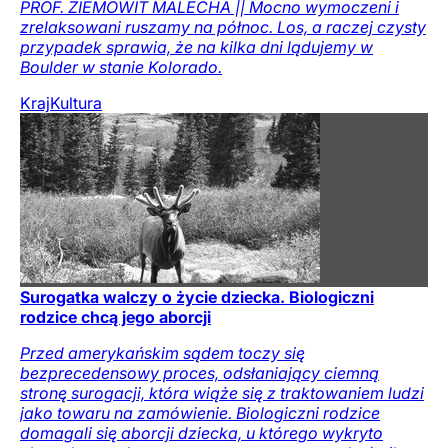
PROF. ZIEMOWIT MALECHA || Mocno wymoczeni i
zrelaksowani ruszamy na północ. Los, a raczej czysty
przypadek sprawia, że na kilka dni lądujemy w
Boulder w stanie Kolorado.
Kraj
Kultura
Surogatka walczy o życie dziecka. Biologiczni
rodzice chcą jego aborcji
Przed amerykańskim sądem toczy się
bezprecedensowy proces, odsłaniający ciemną
stronę surogacji, która wiąże się z traktowaniem ludzi
jako towaru na zamówienie. Biologiczni rodzice
domagali się aborcji dziecka, u którego wykryto