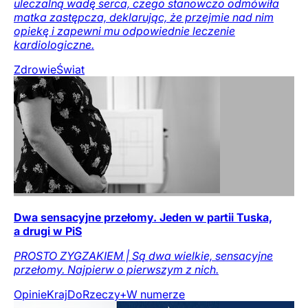
uleczalną wadę serca, czego stanowczo odmówiła
matka zastępcza, deklarując, że przejmie nad nim
opiekę i zapewni mu odpowiednie leczenie
kardiologiczne.
Zdrowie
Świat
Dwa sensacyjne przełomy. Jeden w partii Tuska,
a drugi w PiS
PROSTO ZYGZAKIEM | Są dwa wielkie, sensacyjne
przełomy. Najpierw o pierwszym z nich.
Opinie
Kraj
DoRzeczy+
W numerze