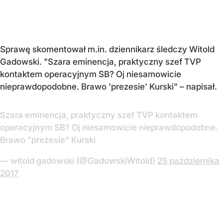
Sprawę skomentował m.in. dziennikarz śledczy Witold
Gadowski. "Szara eminencja, praktyczny szef TVP
kontaktem operacyjnym SB? Oj niesamowicie
nieprawdopodobne. Brawo 'prezesie' Kurski" – napisał.
Szara eminencja, praktyczny szef TVP kontaktem
operacyjnym SB? Oj niesamowicie nieprawdopodobne.
Brawo "prezesie" Kurski
— witold gadowski (@GadowskiWitold)
25 października
2017