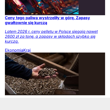
Ceny tego paliwa wystrzeliły w górę. Zapasy
gwałtownie się kurczą
Latem 2026 r. ceny pelletu w Polsce sięgają nawet
2600 zł za tonę, a zapasy w składach szybko się
kurczą.
Ekonomia
Kraj