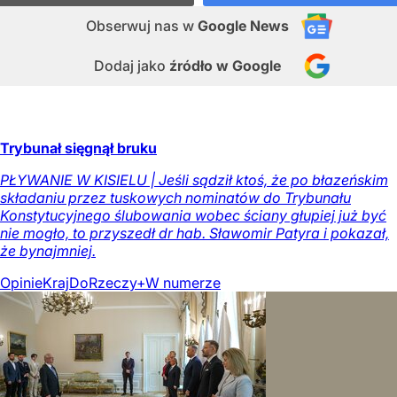
Obserwuj nas
w
Google News
Dodaj jako
źródło w Google
Trybunał sięgnął bruku
PŁYWANIE W KISIELU | Jeśli sądził ktoś, że po błazeńskim
składaniu przez tuskowych nominatów do Trybunału
Konstytucyjnego ślubowania wobec ściany głupiej już być
nie mogło, to przyszedł dr hab. Sławomir Patyra i pokazał,
że bynajmniej.
Opinie
Kraj
DoRzeczy+
W numerze