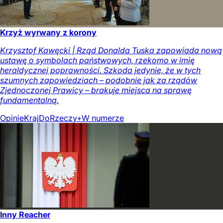
Krzyż wyrwany z korony
Krzysztof Kawęcki | Rząd Donalda Tuska zapowiada nową
ustawę o symbolach państwowych, rzekomo w imię
heraldycznej poprawności. Szkoda jedynie, że w tych
szumnych zapowiedziach – podobnie jak za rządów
Zjednoczonej Prawicy – brakuje miejsca na sprawę
fundamentalną.
Opinie
Kraj
DoRzeczy+
W numerze
Inny Reacher