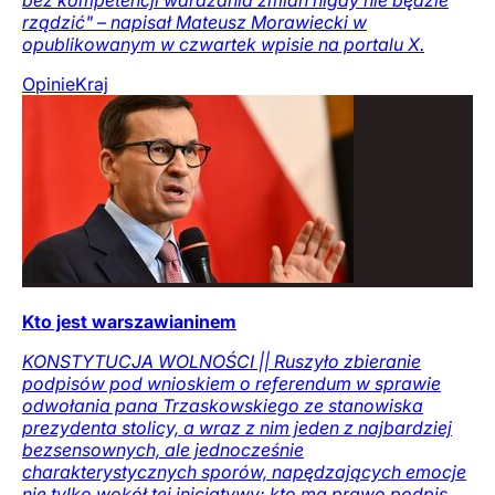
rządzić" – napisał Mateusz Morawiecki w
opublikowanym w czwartek wpisie na portalu X.
Opinie
Kraj
Kto jest warszawianinem
KONSTYTUCJA WOLNOŚCI || Ruszyło zbieranie
podpisów pod wnioskiem o referendum w sprawie
odwołania pana Trzaskowskiego ze stanowiska
prezydenta stolicy, a wraz z nim jeden z najbardziej
bezsensownych, ale jednocześnie
charakterystycznych sporów, napędzających emocje
nie tylko wokół tej inicjatywy: kto ma prawo podpis