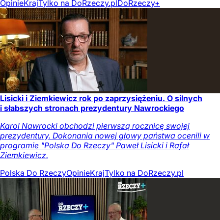
Opinie
Kraj
Tylko na DoRzeczy.pl
DoRzeczy+
Lisicki i Ziemkiewicz rok po zaprzysiężeniu. O silnych
i słabszych stronach prezydentury Nawrockiego
Karol Nawrocki obchodzi pierwszą rocznicę swojej
prezydentury. Dokonania nowej głowy państwa ocenili w
programie "Polska Do Rzeczy" Paweł Lisicki i Rafał
Ziemkiewicz.
Polska Do Rzeczy
Opinie
Kraj
Tylko na DoRzeczy.pl