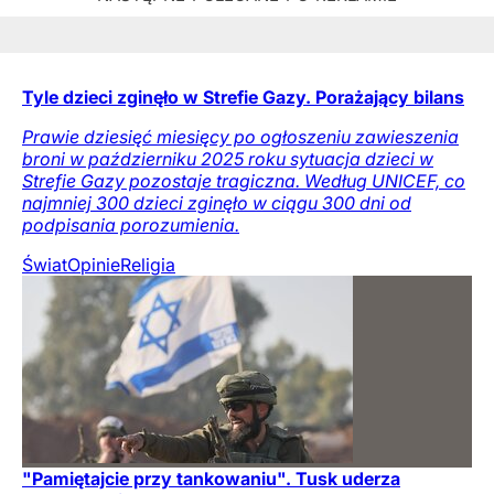
Tyle dzieci zginęło w Strefie Gazy. Porażający bilans
Prawie dziesięć miesięcy po ogłoszeniu zawieszenia
broni w październiku 2025 roku sytuacja dzieci w
Strefie Gazy pozostaje tragiczna. Według UNICEF, co
najmniej 300 dzieci zginęło w ciągu 300 dni od
podpisania porozumienia.
Świat
Opinie
Religia
"Pamiętajcie przy tankowaniu". Tusk uderza