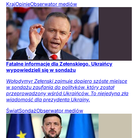
Kraj
Opinie
Obserwator mediów
Fatalne informacje dla Zełenskiego. Ukraińcy
wypowiedzieli się w sondażu
Wołodymyr Zełenski zajmuje dopiero szóste miejsce
w sondażu zaufania do polityków, który został
przeprowadzony wśród Ukraińców. To niejedyna zła
wiadomość dla prezydenta Ukrainy.
Świat
Sondaż
Obserwator mediów