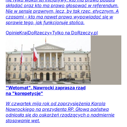
składać oraz kto ma prawo głosować w referendum.
Nie w sensie prawnym, lecz, by tak rzec, etycznym. A
czasami – kto ma nawet prawo wypowiadać się w
sprawie tego, jak funkcjonuje stolica.
Opinie
Kraj
DoRzeczy+
Tylko na DoRzeczy.pl
"Wetomat". Nawrocki zaprasza rząd
na "korepetycje"
W czwartek mija rok od zaprzysiężenia Karola
Nawrockiego na prezydenta RP. Głowa państwa
odniosła się do oskarżeń rządzących o nadmiernie
stosowanie wet.