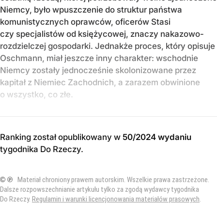
Niemcy, było wpuszczenie do struktur państwa
komunistycznych oprawców, oficerów Stasi
czy specjalistów od księżycowej, znaczy nakazowo-
rozdzielczej gospodarki. Jednakże proces, który opisuje
Oschmann, miał jeszcze inny charakter: wschodnie
Niemcy zostały jednocześnie skolonizowane przez
kapitał z Niemiec Zachodnich, a zarazem obwinione
o wszystko, co złe.
Ranking został opublikowany w
50/2024 wydaniu
tygodnika Do Rzeczy
.
© ℗
Materiał chroniony prawem autorskim. Wszelkie prawa zastrzeżone.
Dalsze rozpowszechnianie artykułu tylko za zgodą wydawcy tygodnika
Do Rzeczy.
Regulamin i warunki licencjonowania materiałów prasowych
.