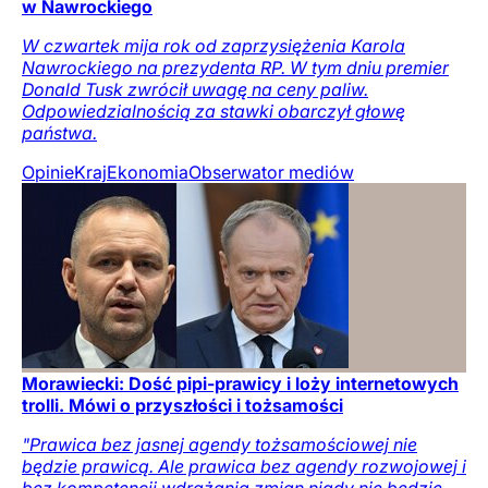
w Nawrockiego
W czwartek mija rok od zaprzysiężenia Karola
Nawrockiego na prezydenta RP. W tym dniu premier
Donald Tusk zwrócił uwagę na ceny paliw.
Odpowiedzialnością za stawki obarczył głowę
państwa.
Opinie
Kraj
Ekonomia
Obserwator mediów
Morawiecki: Dość pipi-prawicy i loży internetowych
trolli. Mówi o przyszłości i tożsamości
"Prawica bez jasnej agendy tożsamościowej nie
będzie prawicą. Ale prawica bez agendy rozwojowej i
bez kompetencji wdrażania zmian nigdy nie będzie