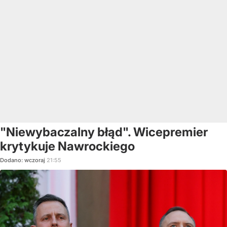
"Niewybaczalny błąd". Wicepremier
krytykuje Nawrockiego
Dodano:
wczoraj
21:55