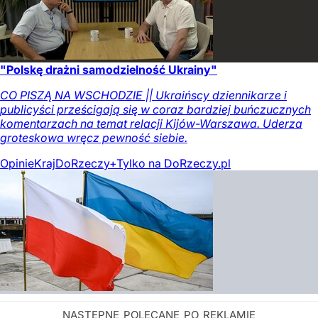
"Polskę drażni samodzielność Ukrainy"
CO PISZĄ NA WSCHODZIE || Ukraińscy dziennikarze i
publicyści prześcigają się w coraz bardziej buńczucznych
komentarzach na temat relacji Kijów-Warszawa. Uderza
groteskowa wręcz pewność siebie.
Opinie
Kraj
DoRzeczy+
Tylko na DoRzeczy.pl