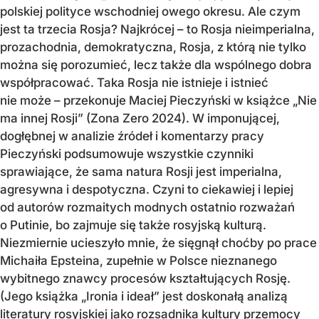
polskiej polityce wschodniej owego okresu. Ale czym
jest ta trzecia Rosja? Najkrócej – to Rosja nieimperialna,
prozachodnia, demokratyczna, Rosja, z którą nie tylko
można się porozumieć, lecz także dla wspólnego dobra
współpracować. Taka Rosja nie istnieje i istnieć
nie może – przekonuje Maciej Pieczyński w książce „Nie
ma innej Rosji” (Zona Zero 2024). W imponującej,
dogłębnej w analizie źródeł i komentarzy pracy
Pieczyński podsumowuje wszystkie czynniki
sprawiające, że sama natura Rosji jest imperialna,
agresywna i despotyczna. Czyni to ciekawiej i lepiej
od autorów rozmaitych modnych ostatnio rozważań
o Putinie, bo zajmuje się także rosyjską kulturą.
Niezmiernie ucieszyło mnie, że sięgnął choćby po prace
Michaiła Epsteina, zupełnie w Polsce nieznanego
wybitnego znawcy procesów kształtujących Rosję.
(Jego książka „Ironia i ideał” jest doskonałą analizą
literatury rosyjskiej jako rozsadnika kultury przemocy