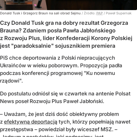
Donald Tusk i Grzegorz Braun na sali obrad Sejmu
/ Źródło:
PAP
/
Paweł Supernak
Czy Donald Tusk gra na dobry rezultat Grzegorza
Brauna? Zdaniem posła Pawła Jabłońskiego
z Rozwoju Plus, lider Konfederacji Korony Polskiej
jest "paradoksalnie" sojusznikiem premiera
PiS chce deportowania z Polski niepracujących
Ukraińców w wieku poborowym. Propozycja padła
podczas konferencji programowej "Ku nowemu
rządowi".
Do postulatu odniósł się w czwartek na antenie Polsat
News poseł Rozwoju Plus Paweł Jabłoński.
– Uważam, że jest dziś dość obiektywny problem
z
efektywną deportacją
tych, którzy popełniają nawet
przestępstwa – powiedział były wiceszef MSZ. –