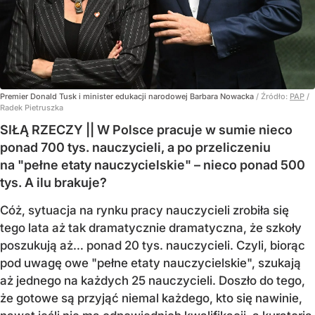
Premier Donald Tusk i minister edukacji narodowej Barbara Nowacka
/ Źródło:
PAP
/
Radek Pietruszka
SIŁĄ RZECZY || W Polsce pracuje w sumie nieco
ponad 700 tys. nauczycieli, a po przeliczeniu
na "pełne etaty nauczycielskie" – nieco ponad 500
tys. A ilu brakuje?
Cóż, sytuacja na rynku pracy nauczycieli zrobiła się
tego lata aż tak dramatycznie dramatyczna, że szkoły
poszukują aż… ponad 20 tys. nauczycieli. Czyli, biorąc
pod uwagę owe "pełne etaty nauczycielskie", szukają
aż jednego na każdych 25 nauczycieli. Doszło do tego,
że gotowe są przyjąć niemal każdego, kto się nawinie,