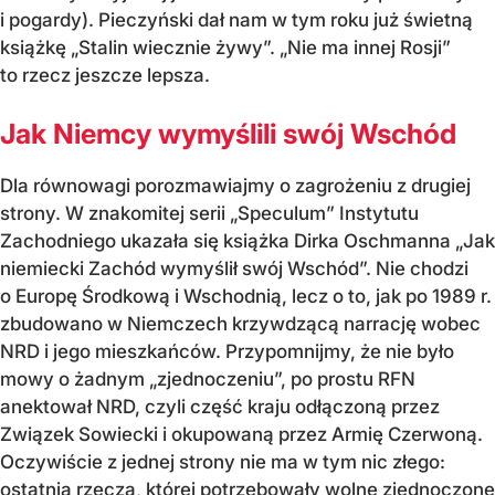
i pogardy). Pieczyński dał nam w tym roku już świetną
książkę „Stalin wiecznie żywy”. „Nie ma innej Rosji”
to rzecz jeszcze lepsza.
Jak Niemcy wymyślili swój Wschód
Dla równowagi porozmawiajmy o zagrożeniu z drugiej
strony. W znakomitej serii „Speculum” Instytutu
Zachodniego ukazała się książka Dirka Oschmanna „Jak
niemiecki Zachód wymyślił swój Wschód”. Nie chodzi
o Europę Środkową i Wschodnią, lecz o to, jak po 1989 r.
zbudowano w Niemczech krzywdzącą narrację wobec
NRD i jego mieszkańców. Przypomnijmy, że nie było
mowy o żadnym „zjednoczeniu”, po prostu RFN
anektował NRD, czyli część kraju odłączoną przez
Związek Sowiecki i okupowaną przez Armię Czerwoną.
Oczywiście z jednej strony nie ma w tym nic złego:
ostatnią rzeczą, której potrzebowały wolne zjednoczone