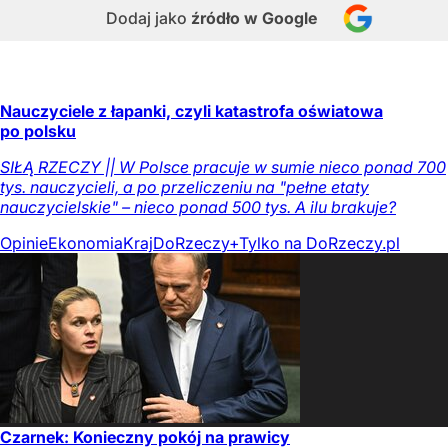
Dodaj jako
źródło w Google
Nauczyciele z łapanki, czyli katastrofa oświatowa
po polsku
SIŁĄ RZECZY || W Polsce pracuje w sumie nieco ponad 700
tys. nauczycieli, a po przeliczeniu na "pełne etaty
nauczycielskie" – nieco ponad 500 tys. A ilu brakuje?
Opinie
Ekonomia
Kraj
DoRzeczy+
Tylko na DoRzeczy.pl
Czarnek: Konieczny pokój na prawicy