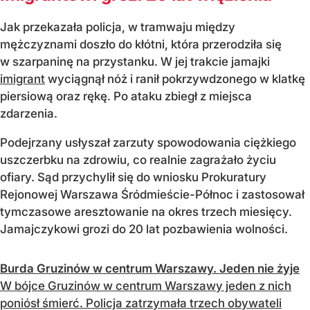
Jak przekazała policja, w tramwaju między
mężczyznami doszło do kłótni, która przerodziła się
w szarpaninę na przystanku. W jej trakcie jamajki
imigrant
wyciągnął nóż i ranił pokrzywdzonego w klatkę
piersiową oraz rękę. Po ataku zbiegł z miejsca
zdarzenia.
Podejrzany usłyszał zarzuty spowodowania ciężkiego
uszczerbku na zdrowiu, co realnie zagrażało życiu
ofiary. Sąd przychylił się do wniosku Prokuratury
Rejonowej Warszawa Śródmieście-Północ i zastosował
tymczasowe aresztowanie na okres trzech miesięcy.
Jamajczykowi grozi do 20 lat pozbawienia wolności.
Burda Gruzinów w centrum Warszawy. Jeden nie żyje
W bójce Gruzinów w centrum Warszawy jeden z nich
poniósł śmierć. Policja zatrzymała trzech obywateli