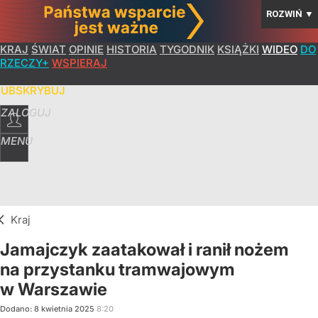
ROZWIŃ
▼
KRAJ
ŚWIAT
OPINIE
HISTORIA
TYGODNIK
KSIĄŻKI
WIDEO
DO
RZECZY+
WSPIERAJ
SUBSKRYBUJ
ZALOGUJ
MENU
Kraj
Jamajczyk zaatakował i ranił nożem
na przystanku tramwajowym
w Warszawie
Dodano:
8
kwietnia
2025
8:20