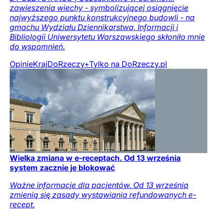
zawieszenia wiechy - symbolizującej osiągnięcie
najwyższego punktu konstrukcyjnego budowli - na
gmachu Wydziału Dziennikarstwa, Informacji i
Bibliologii Uniwersytetu Warszawskiego skłoniło mnie
do wspomnień.
Opinie
Kraj
DoRzeczy+
Tylko na DoRzeczy.pl
Wielka zmiana w e-receptach. Od 13 września
system zacznie je blokować
Ważne informacje dla pacjentów. Od 13 września
zmienią się zasady wystawiania refundowanych e-
recept.