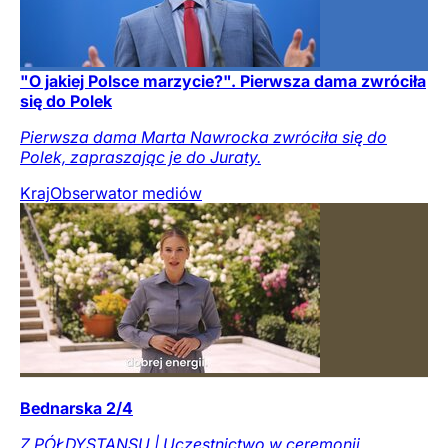
"O jakiej Polsce marzycie?". Pierwsza dama zwróciła
się do Polek
Pierwsza dama Marta Nawrocka zwróciła się do
Polek, zapraszając je do Juraty.
Kraj
Obserwator mediów
Bednarska 2/4
Z PÓŁDYSTANSU | Uczestnictwo w ceremonii