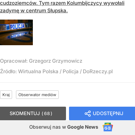
cudzoziemców. Tym razem Kolumbijczycy wywołali
zadymę w centrum Słupska.
Opracował:
Grzegorz Grzymowicz
Źródło:
Wirtualna Polska / Policja / DoRzeczy.pl
Kraj
Obserwator mediów
SKOMENTUJ
UDOSTĘPNIJ
68
Obserwuj nas
w
Google News