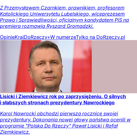
Z Przemysławem Czarnkiem, prawnikiem, profesorem
Katolickiego Uniwersytetu Lubelskiego, wiceprezesem
Prawa i Sprawiedliwości, oficjalnym kandydatem PiS na
premiera rozmawia Ryszard Gromadzki.
Opinie
Kraj
DoRzeczy+
W numerze
Tylko na DoRzeczy.pl
Lisicki i Ziemkiewicz rok po zaprzysiężeniu. O silnych
i słabszych stronach prezydentury Nawrockiego
Karol Nawrocki obchodzi pierwszą rocznicę swojej
prezydentury. Dokonania nowej głowy państwa ocenili w
programie "Polska Do Rzeczy" Paweł Lisicki i Rafał
Ziemkiewicz.