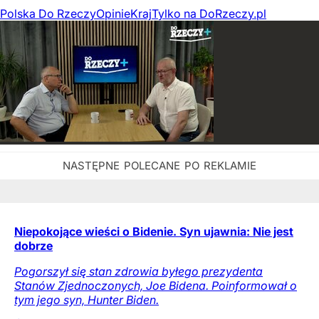
Polska Do Rzeczy
Opinie
Kraj
Tylko na DoRzeczy.pl
Niepokojące wieści o Bidenie. Syn ujawnia: Nie jest
dobrze
Pogorszył się stan zdrowia byłego prezydenta
Stanów Zjednoczonych, Joe Bidena. Poinformował o
tym jego syn, Hunter Biden.