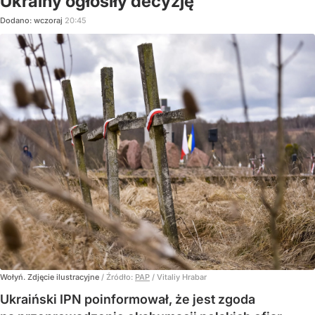
Ukrainy ogłosiły decyzję
Dodano:
wczoraj
20:45
Wołyń. Zdjęcie ilustracyjne
/ Źródło:
PAP
/
Vitaliy Hrabar
Ukraiński IPN poinformował, że jest zgoda