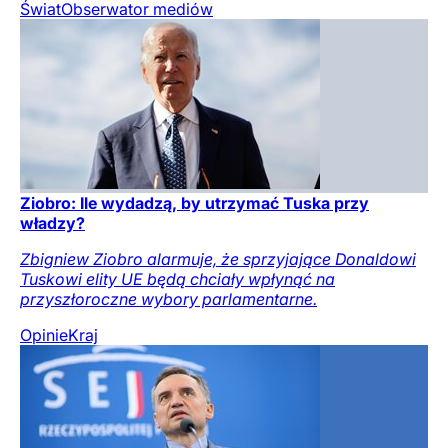
Świat
Obserwator mediów
Ziobro: Ile wydadzą, by utrzymać Tuska przy
władzy?
Zbigniew Ziobro alarmuje, że sprzyjające Donaldowi
Tuskowi elity UE będą chciały wpłynąć na
przyszłoroczne wybory parlamentarne.
Opinie
Kraj