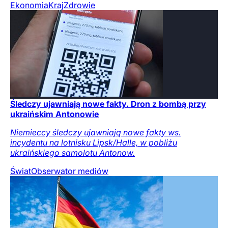
Ekonomia
Kraj
Zdrowie
Śledczy ujawniają nowe fakty. Dron z bombą przy
ukraińskim Antonowie
Niemieccy śledczy ujawniają nowe fakty ws.
incydentu na lotnisku Lipsk/Halle, w pobliżu
ukraińskiego samolotu Antonow.
Świat
Obserwator mediów