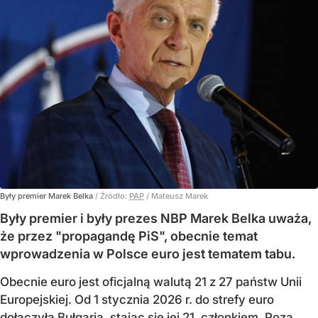
Były premier Marek Belka
/ Źródło:
PAP
/
Mateusz Marek
Były premier i były prezes NBP Marek Belka uważa,
że przez "propagandę PiS", obecnie temat
wprowadzenia w Polsce euro jest tematem tabu.
Obecnie euro jest oficjalną walutą 21 z 27 państw Unii
Europejskiej. Od 1 stycznia 2026 r. do strefy euro
dołączyła Bułgaria, stając się jej 21. członkiem.
Poza