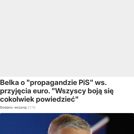
Belka o "propagandzie PiS" ws.
przyjęcia euro. "Wszyscy boją się
cokolwiek powiedzieć"
Dodano:
wczoraj
21:15