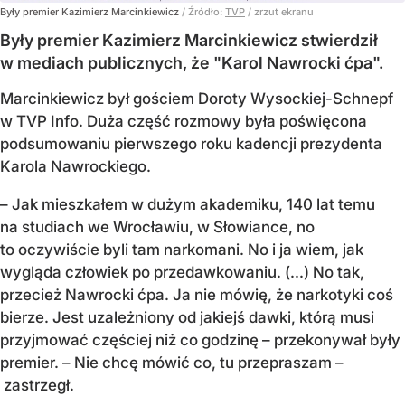
Były premier Kazimierz Marcinkiewicz
/ Źródło:
TVP
/
zrzut ekranu
Były premier Kazimierz Marcinkiewicz stwierdził
w mediach publicznych, że "Karol Nawrocki ćpa".
Marcinkiewicz był gościem Doroty Wysockiej-Schnepf
w TVP Info. Duża część rozmowy była poświęcona
podsumowaniu pierwszego roku kadencji prezydenta
Karola Nawrockiego.
– Jak mieszkałem w dużym akademiku, 140 lat temu
na studiach we Wrocławiu, w Słowiance, no
to oczywiście byli tam narkomani. No i ja wiem, jak
wygląda człowiek po przedawkowaniu. (...) No tak,
przecież Nawrocki ćpa. Ja nie mówię, że narkotyki coś
bierze. Jest uzależniony od jakiejś dawki, którą musi
przyjmować częściej niż co godzinę – przekonywał były
premier. – Nie chcę mówić co, tu przepraszam –
zastrzegł.