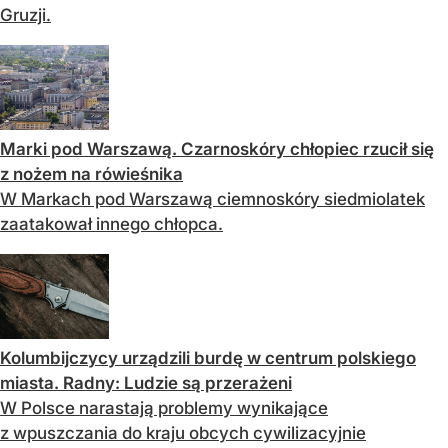
Gruzji.
Marki pod Warszawą. Czarnoskóry chłopiec rzucił się
z nożem na rówieśnika
W Markach pod Warszawą ciemnoskóry siedmiolatek
zaatakował innego chłopca.
Kolumbijczycy urządzili burdę w centrum polskiego
miasta. Radny: Ludzie są przerażeni
W Polsce narastają problemy wynikające
z wpuszczania do kraju obcych cywilizacyjnie