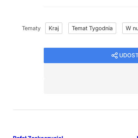
Kraj
Temat Tygodnia
W n
UDOST