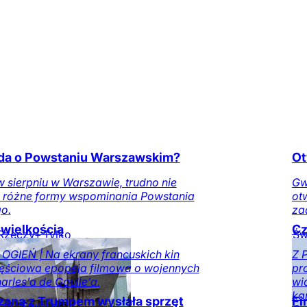
da o Powstaniu Warszawskim?
Ot
 sierpniu w Warszawie, trudno nie
Gw
a różne formy wspominania Powstania
ot
o.
za
 wielkością
Cz
Rzeczy+
Tylko
Św
l
GIEŃ | Na ekrany francuskich kin
Z 
ęściowa epopeja filmowa o wojennych
pr
arles’a de Gaulle’a.
wi
ka
zana z Trumpem wysłała sprzęt
Fi
zy+
Świat
W