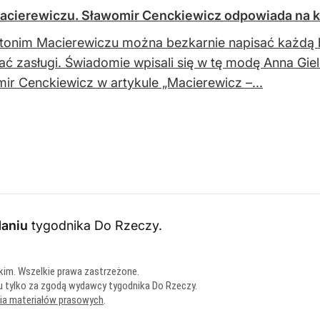
Macierewiczu. Sławomir Cenckiewicz odpowiada na k
tonim Macierewiczu można bezkarnie napisać każdą 
ać zasługi. Świadomie wpisali się w tę modę Anna Gi
ir Cenckiewicz w artykule „Macierewicz –...
aniu
tygodnika Do Rzeczy
.
kim. Wszelkie prawa zastrzeżone.
u tylko za zgodą wydawcy tygodnika Do Rzeczy.
nia materiałów prasowych
.