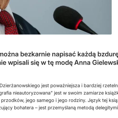
można bezkarnie napisać każdą bzdurę
ie wpisali się w tę modę Anna Gielews
i Dzierżanowskiego jest poważniejsza i bardziej rzete
afia nieautoryzowana” jest w swoim zamiarze książką 
 przodków, jego samego i jego rodziny. Język tej ks
ujący bohatera – jest przemyślaną metodą delegitymiz