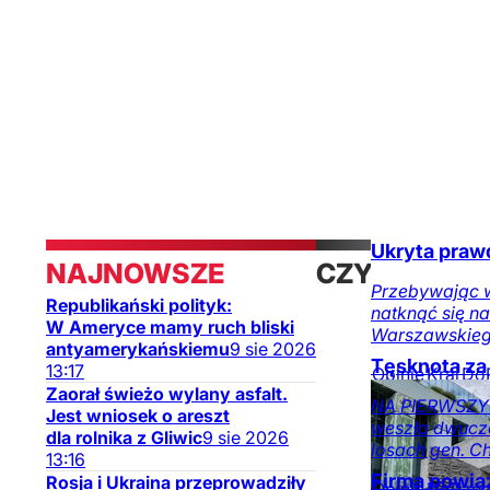
Ukryta praw
NAJNOWSZE
CZYTAJ
Przebywając w
Republikański polityk:
natknąć się n
TAKŻE
W Ameryce mamy ruch bliski
Warszawskieg
antyamerykańskiemu
9
sie
2026
Tęsknota za
13:17
Opinie
Kraj
Do
Zaorał świeżo wylany asfalt.
na DoRzeczy.p
NA PIERWSZY O
Jest wniosek o areszt
weszła dwucz
dla rolnika z Gliwic
9
sie
2026
losach gen. Ch
13:16
Firma powią
Rosja i Ukraina przeprowadziły
Opinie
DoRzec