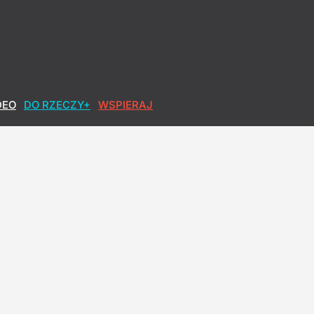
bliski antyamerykańskiemu
DEO
DO RZECZY+
WSPIERAJ
pięć osób