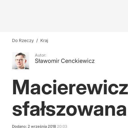
Rafał Zaskoczyciel
10
Zaorał świeżo wylany asfalt. Jest wniosek o are
Do Rzeczy
/
Kraj
dodaj
Autor:
Sławomir Cenckiewicz
Dopłaty do emerytur dla Ukraińców w Polsce. 
Macierewicz 
17
sfałszowana
Dodano:
2
września
2018
20:03