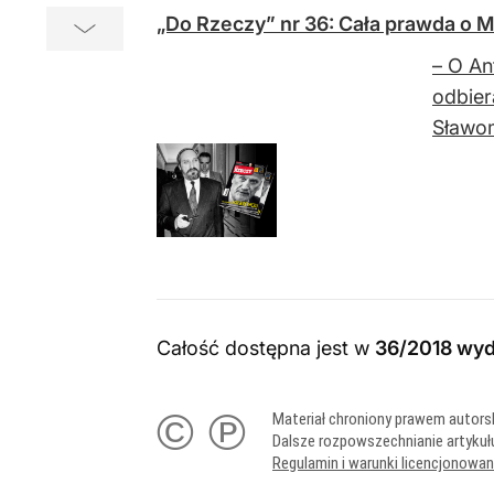
„Do Rzeczy” nr 36: Cała prawda o 
– O An
odbier
Sławom
Całość dostępna jest w
36/2018 wyd
© ℗
Materiał chroniony prawem autors
Dalsze rozpowszechnianie artykuł
Regulamin i warunki licencjonowa