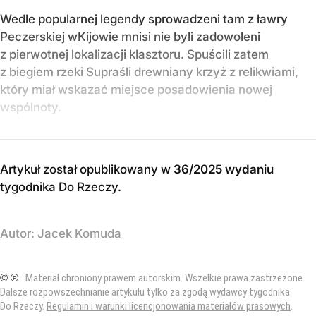
Wedle popularnej legendy sprowadzeni tam z ławry
Peczerskiej wKijowie mnisi nie byli zadowoleni
z pierwotnej lokalizacji klasztoru. Spuścili zatem
z biegiem rzeki Supraśli drewniany krzyż z relikwiami,
który miał wskazać miejsce posadowienia nowej
wspólnoty.
Artykuł został opublikowany w
36/2025 wydaniu
tygodnika Do Rzeczy
.
Autor:
Jacek Komuda
© ℗
Materiał chroniony prawem autorskim. Wszelkie prawa zastrzeżone.
Dalsze rozpowszechnianie artykułu tylko za zgodą wydawcy tygodnika
Do Rzeczy.
Regulamin i warunki licencjonowania materiałów prasowych
.