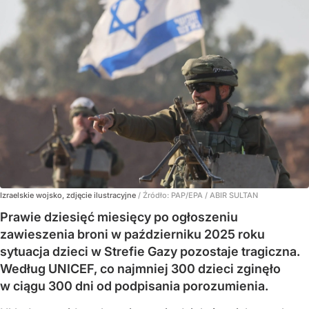
Izraelskie wojsko, zdjęcie ilustracyjne
/ Źródło:
PAP/EPA
/
ABIR SULTAN
Prawie dziesięć miesięcy po ogłoszeniu
zawieszenia broni w październiku 2025 roku
sytuacja dzieci w Strefie Gazy pozostaje tragiczna.
Według UNICEF, co najmniej 300 dzieci zginęło
w ciągu 300 dni od podpisania porozumienia.