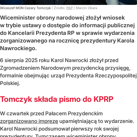
Wiceszef MON Cezary Tomczyk
/ Źródło:
PAP
/
Marcin Obara
Wiceminister obrony narodowej złożył wniosek
w trybie ustawy o dostępie do informacji publicznej
do Kancelarii Prezydenta RP w sprawie wydarzenia
zorganizowanego na rocznicę prezydentury Karola
Nawrockiego.
6 sierpnia 2025 roku Karol Nawrocki złożył przed
Zgromadzeniem Narodowym prezydencką przysięgę,
formalnie obejmując urząd Prezydenta Rzeczypospolitej
Polskiej.
Tomczyk składa pismo do KPRP
W czwartek przed Pałacem Prezydenckim
zorganizowano imprezę
upamiętniającą to wydarzenie.
Karol Nawrocki podsumował pierwszy rok swojej
prezydentury. Tymczasem wiceminister obrony