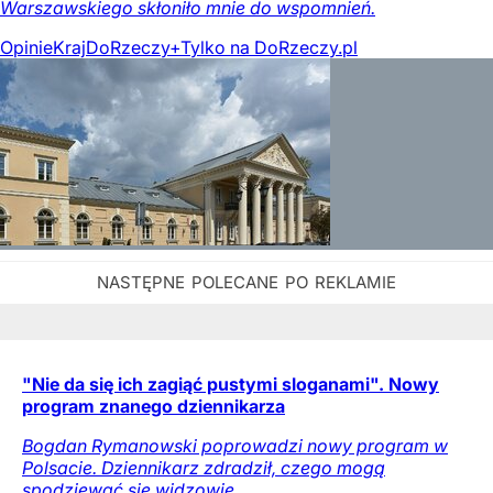
Warszawskiego skłoniło mnie do wspomnień.
Opinie
Kraj
DoRzeczy+
Tylko na DoRzeczy.pl
"Nie da się ich zagiąć pustymi sloganami". Nowy
program znanego dziennikarza
Bogdan Rymanowski poprowadzi nowy program w
Polsacie. Dziennikarz zdradził, czego mogą
spodziewać się widzowie.