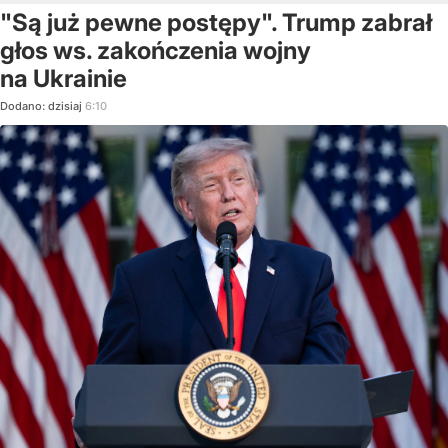
"Są już pewne postępy". Trump zabrał
głos ws. zakończenia wojny
na Ukrainie
Dodano:
dzisiaj
6:10