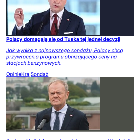
Polacy domagają się od Tuska tej jednej decyzji
Jak wynika z najnowszego sondażu, Polacy chcą
przywrócenia programu obniżającego ceny na
stacjach benzynowych.
Opinie
Kraj
Sondaż