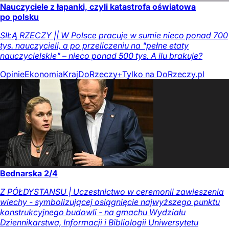
Nauczyciele z łapanki, czyli katastrofa oświatowa
po polsku
SIŁĄ RZECZY || W Polsce pracuje w sumie nieco ponad 700
tys. nauczycieli, a po przeliczeniu na "pełne etaty
nauczycielskie" – nieco ponad 500 tys. A ilu brakuje?
Opinie
Ekonomia
Kraj
DoRzeczy+
Tylko na DoRzeczy.pl
Bednarska 2/4
Z PÓŁDYSTANSU | Uczestnictwo w ceremonii zawieszenia
wiechy - symbolizującej osiągnięcie najwyższego punktu
konstrukcyjnego budowli - na gmachu Wydziału
Dziennikarstwa, Informacji i Bibliologii Uniwersytetu