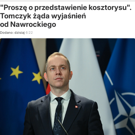
"Proszę o przedstawienie kosztorysu".
Tomczyk żąda wyjaśnień
od Nawrockiego
Dodano:
dzisiaj
6:22