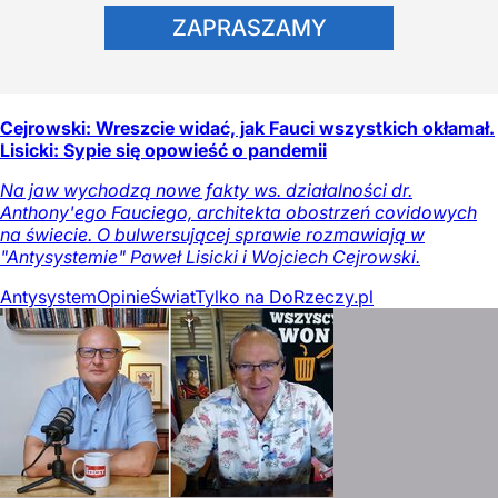
ZAPRASZAMY
Cejrowski: Wreszcie widać, jak Fauci wszystkich okłamał.
Lisicki: Sypie się opowieść o pandemii
Na jaw wychodzą nowe fakty ws. działalności dr.
Anthony'ego Fauciego, architekta obostrzeń covidowych
na świecie. O bulwersującej sprawie rozmawiają w
"Antysystemie" Paweł Lisicki i Wojciech Cejrowski.
Antysystem
Opinie
Świat
Tylko na DoRzeczy.pl