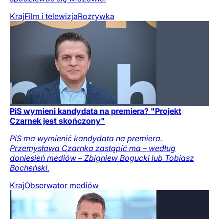
Kraj
Film i telewizja
Rozrywka
PiS wymieni kandydata na premiera? "Projekt
Czarnek jest skończony"
PiS ma wymienić kandydata na premiera.
Przemysława Czarnka zastąpić ma – według
doniesień mediów – Zbigniew Bogucki lub Tobiasz
Bocheński.
Kraj
Obserwator mediów