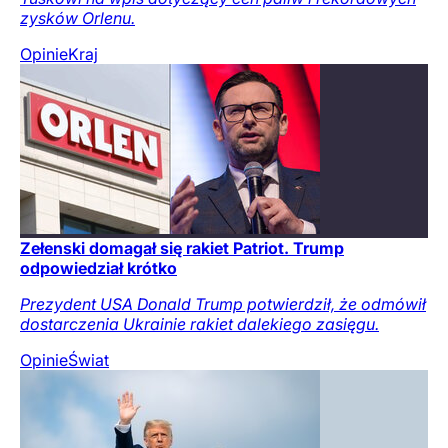
zysków Orlenu.
Opinie
Kraj
Zełenski domagał się rakiet Patriot. Trump
odpowiedział krótko
Prezydent USA Donald Trump potwierdził, że odmówił
dostarczenia Ukrainie rakiet dalekiego zasięgu.
Opinie
Świat