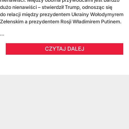
nienawiści. Między oboma przywódcami jest bardzo
dużo nienawiści – stwierdził Trump, odnosząc się
do relacji między prezydentem Ukrainy Wołodymyrem
Zełenskim a prezydentem Rosji Władimirem Putinem.
...
CZYTAJ DALEJ