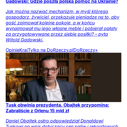
Gadowski: Gdzie poszła polska pomoc na Ukrainie?
Jak można nazwać mechanizm, w myśl którego
gospodarz, żywiciel, przekazuje pieniądze na to, aby
gość zajmował kolejne pokoje, a w końcu
wynajmował mu jego własne meble i pobierał opłaty
za przygotowywane przez siebie posiłki? – pyta
Witold Gadowski.
Opinie
Kraj
Tylko na DoRzeczy.pl
DoRzeczy+
Tusk obwinia prezydenta. Obajtek przypomina:
Zabraliście z Orlenu 15 mld zł
Daniel Obajtek ostro odpowiedział Donaldowi
Tuskowi na wpis dotyczący cen paliw i rekordowych