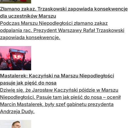
Złamano zakaz. Trzaskowski zapowiada konsekwencje
dla uczestników Marszu
Podczas Marszu Niepodległości złamano zakaz
odpalania rac. Prezydent Warszawy Rafał Trzaskowski
zapowiada konsekwencje.
Mastalerek: Kaczyński na Marszu Niepodległości
pasuje jak pięść do nosa
Dziwię się, że Jarosław Kaczyński pójdzie w Marszu
Niepodległości. Pasuje tam jak pieść do nosa – ocenił
Marcin Mastalerek, były szef gabinetu prezydenta
Andrzeja Dudy.