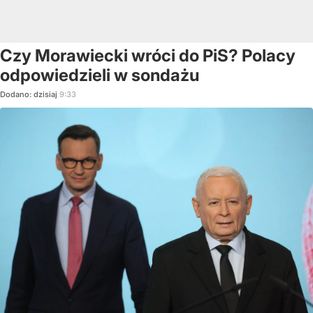
Czy Morawiecki wróci do PiS? Polacy
odpowiedzieli w sondażu
Dodano:
dzisiaj
9:33