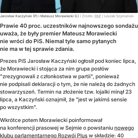
Jarosław Kaczyński (P) i Mateusz Morawiecki (L)
/ Źródło:
PAP
/
Leszek Szymański
Prawie 40 proc. uczestników najnowszego sondażu
uważa, że były premier Mateusz Morawiecki
nie wróci do PiS. Niemal tyle samo pytanych
nie ma w tej sprawie zdania.
Prezes PiS Jarosław Kaczyński ogłosił pod koniec lipca,
że Morawiecki i stojąca za nim grupa posłów
"zrezygnowali z członkostwa w partii", ponieważ
nie podpisali deklaracji o tym, że nie należą do żadnych
stowarzyszeń. Termin na złożenie tzw. lojalki minął 23
lipca, a Kaczyński oznajmił, że "jest w jakimś sensie
po wszystkim".
Wkrótce potem Morawiecki poinformował
na konferencji prasowej w Sejmie o powstaniu
nowego
klubu parlamentarnego Rozwój Plus
w składzie: 40