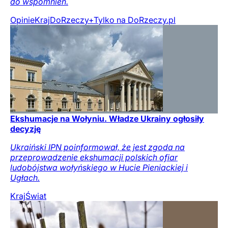
do wspomnień.
Opinie
Kraj
DoRzeczy+
Tylko na DoRzeczy.pl
Ekshumacje na Wołyniu. Władze Ukrainy ogłosiły
decyzję
Ukraiński IPN poinformował, że jest zgoda na
przeprowadzenie ekshumacji polskich ofiar
ludobójstwa wołyńskiego w Hucie Pieniackiej i
Ugłach.
Kraj
Świat