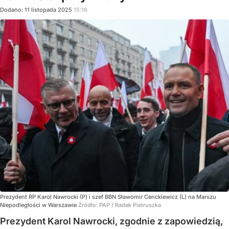
Dodano:
11
listopada
2025
15:16
Prezydent RP Karol Nawrocki (P) i szef BBN Sławomir Cenckiewicz (L) na Marszu
Niepodległości w Warszawie
Źródło:
PAP
/
Radek Pietruszka
Prezydent Karol Nawrocki, zgodnie z zapowiedzią,