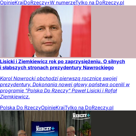
Opinie
Kraj
DoRzeczy+
W numerze
Tylko na DoRzeczy.pl
Lisicki i Ziemkiewicz rok po zaprzysiężeniu. O silnych
i słabszych stronach prezydentury Nawrockiego
Karol Nawrocki obchodzi pierwszą rocznicę swojej
prezydentury. Dokonania nowej głowy państwa ocenili w
programie "Polska Do Rzeczy" Paweł Lisicki i Rafał
Ziemkiewicz.
Polska Do Rzeczy
Opinie
Kraj
Tylko na DoRzeczy.pl