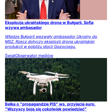
Eksplozja ukraińskiego drona w Bułgarii. Sofia
wzywa ambasador
Władze Bułgarii wezwały ambasador Ukrainy do
MSZ. Rzecz dotyczy eksplozji drona ukraińskiej
produkcji w pobliżu stacji Gazociągu.
Świat
Obserwator mediów
Belka o "propagandzie PiS" ws. przyjęcia euro.
"Wszyscy boją się cokolwiek powiedzieć"