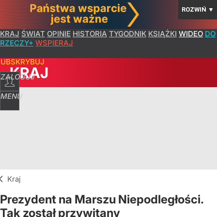
ROZWIŃ
▼
KRAJ
ŚWIAT
OPINIE
HISTORIA
TYGODNIK
KSIĄŻKI
WIDEO
DO
RZECZY+
WSPIERAJ
SUBSKRYBUJ
KRAJ
ZALOGUJ
MENU
Kraj
Prezydent na Marszu Niepodległości.
Tak został przywitany