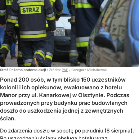
Straż Pożarna podczas akcji
/ Źródło:
PAP
/
Grzegorz Michałowski
Ponad 200 osób, w tym blisko 150 uczestników
kolonii i ich opiekunów, ewakuowano z hotelu
Manor przy ul. Kanarkowej w Olsztynie. Podczas
prowadzonych przy budynku prac budowlanych
doszło do uszkodzenia jednej z zewnętrznych
ścian.
Do zdarzenia doszło w sobotę po południu (8 sierpnia).
Po uszkodzeniu ściany obsługa hotelu wraz