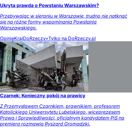
Ukryta prawda o Powstaniu Warszawskim?
Przebywając w sierpniu w Warszawie, trudno nie natknąć
się na różne formy wspominania Powstania
Warszawskiego.
Opinie
Kraj
DoRzeczy+
Tylko na DoRzeczy.pl
Czarnek: Konieczny pokój na prawicy
Z Przemysławem Czarnkiem, prawnikiem, profesorem
Katolickiego Uniwersytetu Lubelskiego, wiceprezesem
Prawa i Sprawiedliwości, oficjalnym kandydatem PiS na
premiera rozmawia Ryszard Gromadzki.