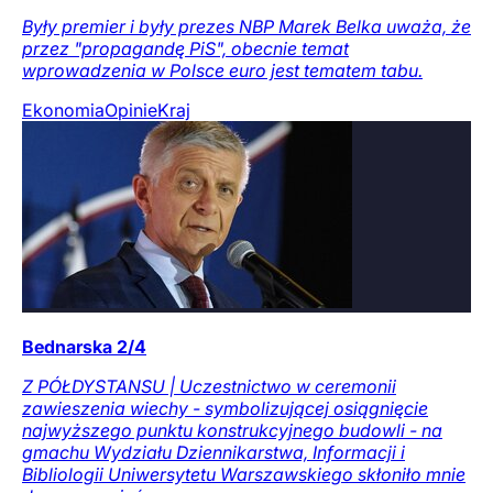
Były premier i były prezes NBP Marek Belka uważa, że
przez "propagandę PiS", obecnie temat
wprowadzenia w Polsce euro jest tematem tabu.
Ekonomia
Opinie
Kraj
Bednarska 2/4
Z PÓŁDYSTANSU | Uczestnictwo w ceremonii
zawieszenia wiechy - symbolizującej osiągnięcie
najwyższego punktu konstrukcyjnego budowli - na
gmachu Wydziału Dziennikarstwa, Informacji i
Bibliologii Uniwersytetu Warszawskiego skłoniło mnie