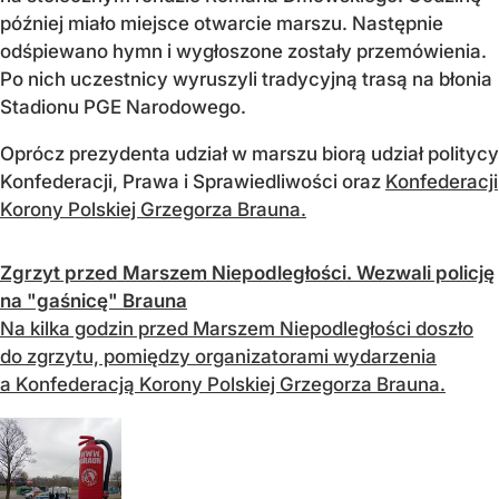
później miało miejsce otwarcie marszu. Następnie
odśpiewano hymn i wygłoszone zostały przemówienia.
Po nich uczestnicy wyruszyli tradycyjną trasą na błonia
Stadionu PGE Narodowego.
Oprócz prezydenta udział w marszu biorą udział politycy
Konfederacji, Prawa i Sprawiedliwości oraz
Konfederacji
Korony Polskiej Grzegorza Brauna.
Zgrzyt przed Marszem Niepodległości. Wezwali policję
na "gaśnicę" Brauna
Na kilka godzin przed Marszem Niepodległości doszło
do zgrzytu, pomiędzy organizatorami wydarzenia
a Konfederacją Korony Polskiej Grzegorza Brauna.