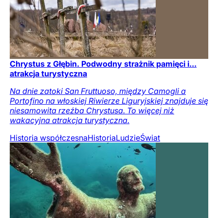
Chrystus z Głębin. Podwodny strażnik pamięci i...
atrakcja turystyczna
Na dnie zatoki San Fruttuoso, między Camogli a
Portofino na włoskiej Riwierze Liguryjskiej znajduje się
niesamowita rzeźba Chrystusa. To więcej niż
wakacyjna atrakcja turystyczna.
Historia współczesna
Historia
Ludzie
Świat