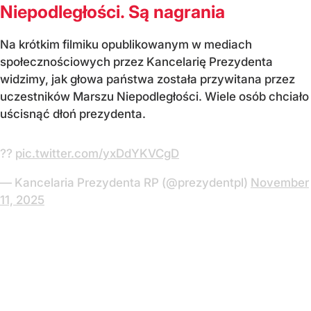
Niepodległości. Są nagrania
Na krótkim filmiku opublikowanym w mediach
społecznościowych przez Kancelarię Prezydenta
widzimy, jak głowa państwa została przywitana przez
uczestników Marszu Niepodległości. Wiele osób chciało
uścisnąć dłoń prezydenta.
??
pic.twitter.com/yxDdYKVCgD
— Kancelaria Prezydenta RP (@prezydentpl)
November
11, 2025