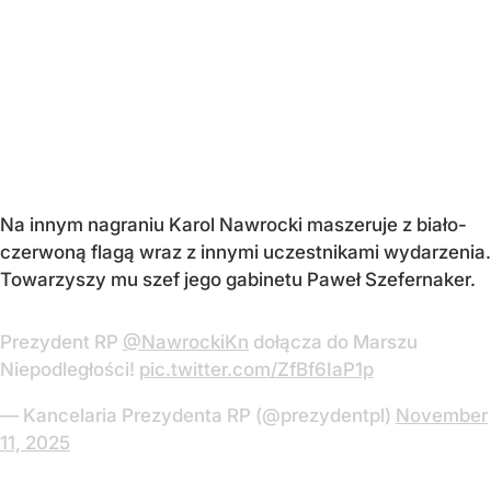
Na innym nagraniu Karol Nawrocki maszeruje z biało-
czerwoną flagą wraz z innymi uczestnikami wydarzenia.
Towarzyszy mu szef jego gabinetu Paweł Szefernaker.
Prezydent RP
@NawrockiKn
dołącza do Marszu
Niepodległości!
pic.twitter.com/ZfBf6IaP1p
— Kancelaria Prezydenta RP (@prezydentpl)
November
11, 2025