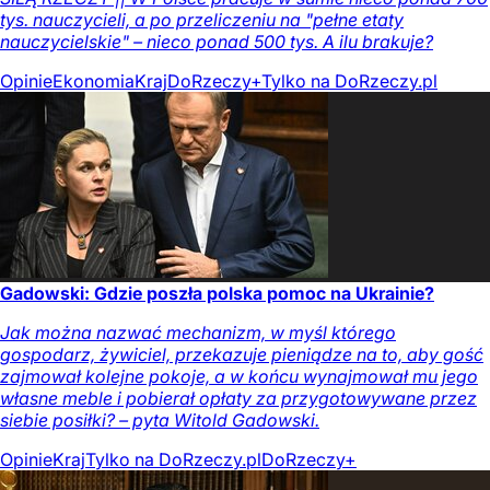
tys. nauczycieli, a po przeliczeniu na "pełne etaty
nauczycielskie" – nieco ponad 500 tys. A ilu brakuje?
Opinie
Ekonomia
Kraj
DoRzeczy+
Tylko na DoRzeczy.pl
Gadowski: Gdzie poszła polska pomoc na Ukrainie?
Jak można nazwać mechanizm, w myśl którego
gospodarz, żywiciel, przekazuje pieniądze na to, aby gość
zajmował kolejne pokoje, a w końcu wynajmował mu jego
własne meble i pobierał opłaty za przygotowywane przez
siebie posiłki? – pyta Witold Gadowski.
Opinie
Kraj
Tylko na DoRzeczy.pl
DoRzeczy+