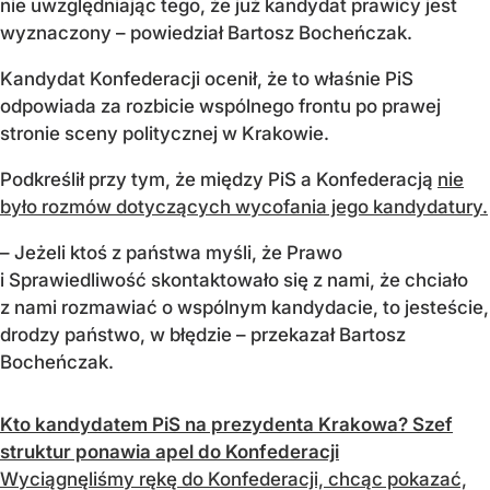
nie uwzględniając tego, że już kandydat prawicy jest
wyznaczony – powiedział Bartosz Bocheńczak.
Kandydat Konfederacji ocenił, że to właśnie PiS
odpowiada za rozbicie wspólnego frontu po prawej
stronie sceny politycznej w Krakowie.
Podkreślił przy tym, że między PiS a Konfederacją
nie
było rozmów dotyczących wycofania jego kandydatury.
– Jeżeli ktoś z państwa myśli, że Prawo
i Sprawiedliwość skontaktowało się z nami, że chciało
z nami rozmawiać o wspólnym kandydacie, to jesteście,
drodzy państwo, w błędzie – przekazał Bartosz
Bocheńczak.
Kto kandydatem PiS na prezydenta Krakowa? Szef
struktur ponawia apel do Konfederacji
Wyciągnęliśmy rękę do Konfederacji, chcąc pokazać,