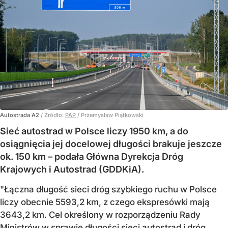
Autostrada A2
/ Źródło:
PAP
/
Przemysław Piątkowski
Sieć autostrad w Polsce liczy 1950 km, a do
osiągnięcia jej docelowej długości brakuje jeszcze
ok. 150 km – podała Główna Dyrekcja Dróg
Krajowych i Autostrad (GDDKiA).
"Łączna długość sieci dróg szybkiego ruchu w Polsce
liczy obecnie 5593,2 km, z czego ekspresówki mają
3643,2 km. Cel określony w rozporządzeniu Rady
Ministrów w sprawie długości sieci autostrad i dróg