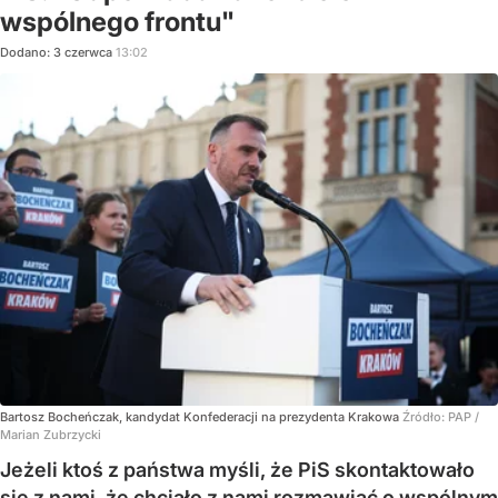
wspólnego frontu"
Dodano:
3
czerwca
13:02
Bartosz Bocheńczak, kandydat Konfederacji na prezydenta Krakowa
Źródło:
PAP
/
Marian Zubrzycki
Jeżeli ktoś z państwa myśli, że PiS skontaktowało
się z nami, że chciało z nami rozmawiać o wspólnym