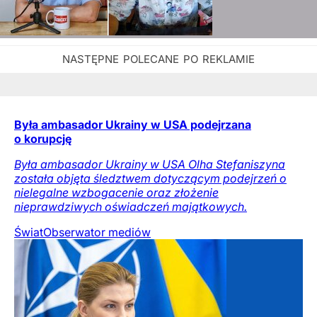
Była ambasador Ukrainy w USA podejrzana
o korupcję
Była ambasador Ukrainy w USA Olha Stefaniszyna
została objęta śledztwem dotyczącym podejrzeń o
nielegalne wzbogacenie oraz złożenie
nieprawdziwych oświadczeń majątkowych.
Świat
Obserwator mediów