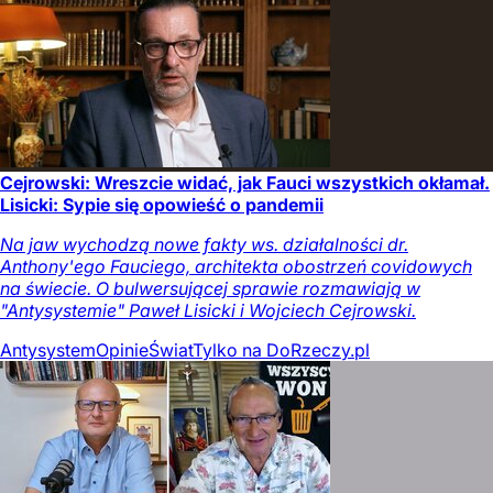
Cejrowski: Wreszcie widać, jak Fauci wszystkich okłamał.
Lisicki: Sypie się opowieść o pandemii
Na jaw wychodzą nowe fakty ws. działalności dr.
Anthony'ego Fauciego, architekta obostrzeń covidowych
na świecie. O bulwersującej sprawie rozmawiają w
"Antysystemie" Paweł Lisicki i Wojciech Cejrowski.
Antysystem
Opinie
Świat
Tylko na DoRzeczy.pl