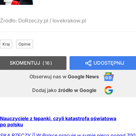
Źródło:
DoRzeczy.pl
/
lovekrakow.pl
Kraj
Opinie
SKOMENTUJ
UDOSTĘPNIJ
16
Obserwuj nas
w
Google News
Dodaj jako
źródło w Google
Nauczyciele z łapanki, czyli katastrofa oświatowa
po polsku
SIŁĄ RZECZY || W Polsce pracuje w sumie nieco ponad 700