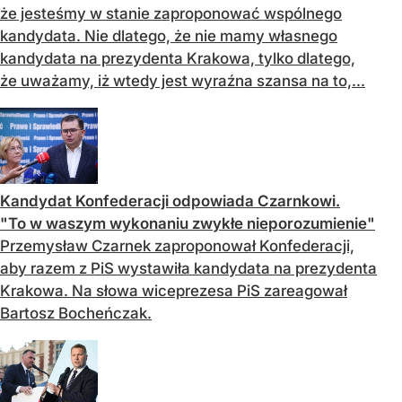
że jesteśmy w stanie zaproponować wspólnego
kandydata. Nie dlatego, że nie mamy własnego
kandydata na prezydenta Krakowa, tylko dlatego,
że uważamy, iż wtedy jest wyraźna szansa na to,...
Kandydat Konfederacji odpowiada Czarnkowi.
"To w waszym wykonaniu zwykłe nieporozumienie"
Przemysław Czarnek zaproponował Konfederacji,
aby razem z PiS wystawiła kandydata na prezydenta
Krakowa. Na słowa wiceprezesa PiS zareagował
Bartosz Bocheńczak.