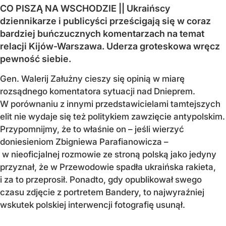
CO PISZĄ NA WSCHODZIE || Ukraińscy
dziennikarze i publicyści prześcigają się w coraz
bardziej buńczucznych komentarzach na temat
relacji Kijów-Warszawa. Uderza groteskowa wręcz
pewność siebie.
Gen. Walerij Załużny cieszy się opinią w miarę
rozsądnego komentatora sytuacji nad Dnieprem.
W porównaniu z innymi przedstawicielami tamtejszych
elit nie wydaje się też politykiem zawzięcie antypolskim.
Przypomnijmy, że to właśnie on – jeśli wierzyć
doniesieniom Zbigniewa Parafianowicza –
w nieoficjalnej rozmowie ze stroną polską jako jedyny
przyznał, że w Przewodowie spadła ukraińska rakieta,
i za to przeprosił. Ponadto, gdy opublikował swego
czasu zdjęcie z portretem Bandery, to najwyraźniej
wskutek polskiej interwencji fotografię usunął.