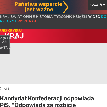
ROZWIŃ
▼
KRAJ
ŚWIAT
OPINIE
HISTORIA
TYGODNIK
KSIĄŻKI
WIDEO
DO
RZECZY+
WSPIERAJ
SUBSKRYBUJ
KRAJ
ZALOGUJ
MENU
Kraj
Kandydat Konfederacji odpowiada
PiS. "Odpowiada za rozbicie