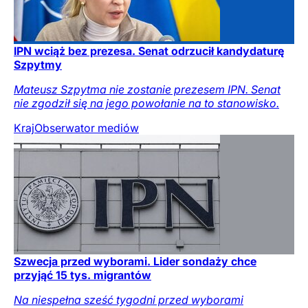
IPN wciąż bez prezesa. Senat odrzucił kandydaturę
Szpytmy
Mateusz Szpytma nie zostanie prezesem IPN. Senat
nie zgodził się na jego powołanie na to stanowisko.
Kraj
Obserwator mediów
Szwecja przed wyborami. Lider sondaży chce
przyjąć 15 tys. migrantów
Na niespełna sześć tygodni przed wyborami