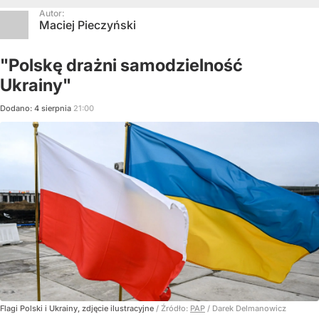
Autor:
Maciej Pieczyński
"Polskę drażni samodzielność
Ukrainy"
Dodano:
4
sierpnia
21:00
Flagi Polski i Ukrainy, zdjęcie ilustracyjne
/ Źródło:
PAP
/
Darek Delmanowicz