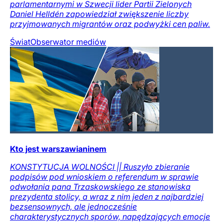
parlamentarnymi w Szwecji lider Partii Zielonych
Daniel Helldén zapowiedział zwiększenie liczby
przyjmowanych migrantów oraz podwyżki cen paliw.
Świat
Obserwator mediów
Kto jest warszawianinem
KONSTYTUCJA WOLNOŚCI || Ruszyło zbieranie
podpisów pod wnioskiem o referendum w sprawie
odwołania pana Trzaskowskiego ze stanowiska
prezydenta stolicy, a wraz z nim jeden z najbardziej
bezsensownych, ale jednocześnie
charakterystycznych sporów, napędzających emocje