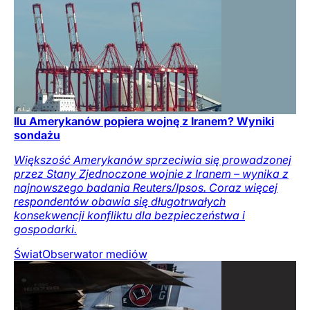
Ilu Amerykanów popiera wojnę z Iranem? Wyniki
sondażu
Większość Amerykanów sprzeciwia się prowadzonej
przez Stany Zjednoczone wojnie z Iranem – wynika z
najnowszego badania Reuters/Ipsos. Coraz więcej
respondentów obawia się długotrwałych
konsekwencji konfliktu dla bezpieczeństwa i
gospodarki.
Świat
Obserwator mediów