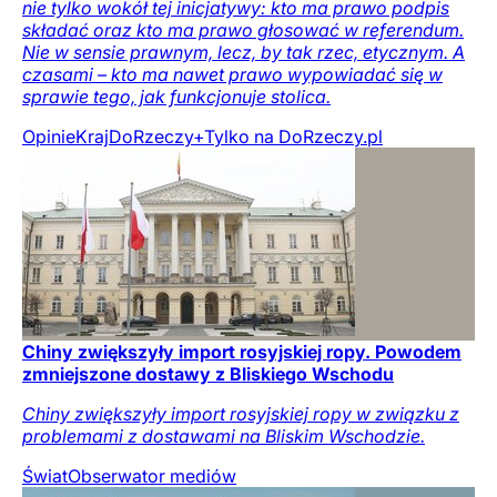
nie tylko wokół tej inicjatywy: kto ma prawo podpis
składać oraz kto ma prawo głosować w referendum.
Nie w sensie prawnym, lecz, by tak rzec, etycznym. A
czasami – kto ma nawet prawo wypowiadać się w
sprawie tego, jak funkcjonuje stolica.
Opinie
Kraj
DoRzeczy+
Tylko na DoRzeczy.pl
Chiny zwiększyły import rosyjskiej ropy. Powodem
zmniejszone dostawy z Bliskiego Wschodu
Chiny zwiększyły import rosyjskiej ropy w związku z
problemami z dostawami na Bliskim Wschodzie.
Świat
Obserwator mediów