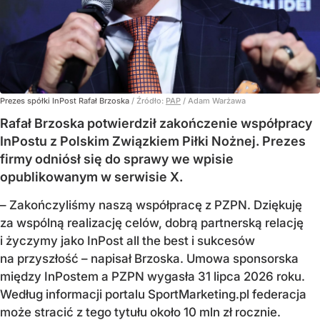
Prezes spółki InPost Rafał Brzoska
/ Źródło:
PAP
/
Adam Warżawa
Rafał Brzoska potwierdził zakończenie współpracy
InPostu z Polskim Związkiem Piłki Nożnej. Prezes
firmy odniósł się do sprawy we wpisie
opublikowanym w serwisie X.
– Zakończyliśmy naszą współpracę z PZPN. Dziękuję
za wspólną realizację celów, dobrą partnerską relację
i życzymy jako InPost all the best i sukcesów
na przyszłość – napisał Brzoska. Umowa sponsorska
między InPostem a PZPN wygasła 31 lipca 2026 roku.
Według informacji portalu SportMarketing.pl federacja
może stracić z tego tytułu około 10 mln zł rocznie.