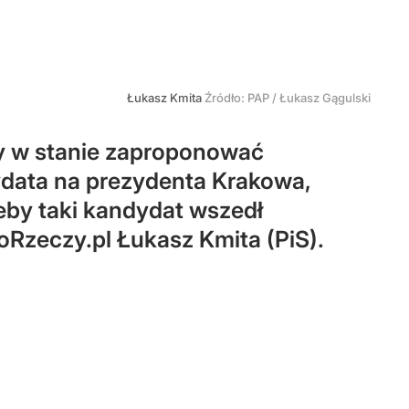
Łukasz Kmita
Źródło:
PAP
/
Łukasz Gągulski
my w stanie zaproponować
ydata na prezydenta Krakowa,
żeby taki kandydat wszedł
DoRzeczy.pl Łukasz Kmita (PiS).