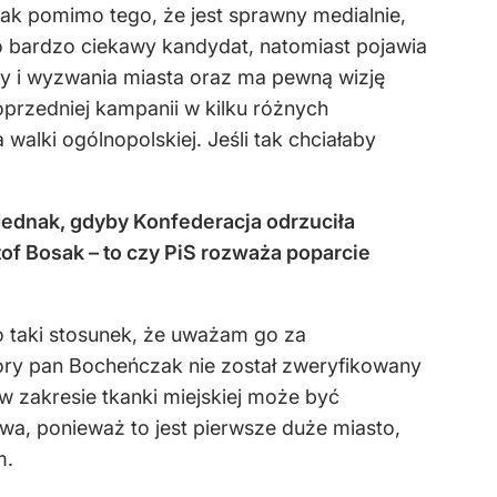
k pomimo tego, że jest sprawny medialnie,
to bardzo ciekawy kandydat, natomiast pojawia
my i wyzwania miasta oraz ma pewną wizję
oprzedniej kampanii w kilku różnych
walki ogólnopolskiej. Jeśli tak chciałaby
Jednak, gdyby Konfederacja odrzuciła
f Bosak – to czy PiS rozważa poparcie
o taki stosunek, że uważam go za
ory pan Bocheńczak nie został zweryfikowany
w zakresie tkanki miejskiej może być
owa, ponieważ to jest pierwsze duże miasto,
m.