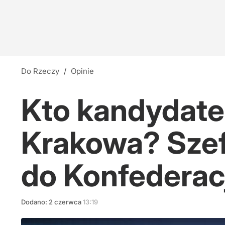
Do Rzeczy
/
Opinie
Kto kandydate
Krakowa? Szef
do Konfederac
Dodano:
2
czerwca
13:19