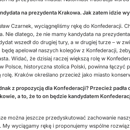
andydata na prezydenta Krakowa. Jak zatem idzie wy
ysław Czarnek, wyciągnęliśmy rękę do Konfederacji. C
 Nie dlatego, że nie mamy kandydata na prezydenta 
ydat wszedł do drugiej tury, a w drugiej turze – w z
ż będę apelował naszych kolegów z Konfederacji, żeby 
iasta. Widać, że dzisiaj raczej większą rolę w Konfede
w Polsce, historyczna stolica Polski, powinna łączy
ą rolę. Kraków określano przecież jako miasto konse
ednak z propozycją dla Konfederacji? Przecież padła
kowie, a to, że to on będzie kandydatem Konfederac
sze można jeszcze przedyskutować zachowanie naszych
ć. My wyciągamy rękę i proponujemy wspólne rozwią