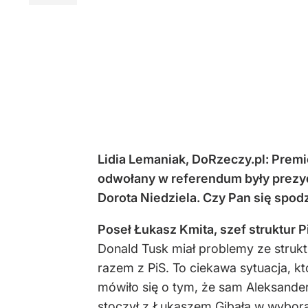
Lidia Lemaniak, DoRzeczy.pl: Prem
odwołany w referendum były prezy
Dorota Niedziela. Czy Pan się spod
Poseł Łukasz Kmita, szef struktur
Donald Tusk miał problemy ze struk
razem z PiS. To ciekawa sytuacja, k
mówiło się o tym, że sam Aleksander 
stoczył z Łukaszem Gibałą w wyborac