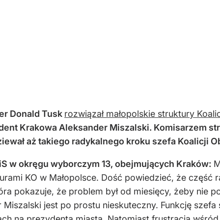
ier Donald Tusk
rozwiązał małopolskie struktury Koalic
dent Krakowa Aleksander Miszalski. Komisarzem str
ziewał aż takiego radykalnego kroku szefa Koalicji 
 PiS w okręgu wyborczym 13, obejmujących Kraków:
My
turami KO w Małopolsce. Dość powiedzieć, że część 
tóra pokazuje, że problem był od miesięcy, żeby nie 
Miszalski jest po prostu nieskuteczny. Funkcję szefa 
h na prezydenta miasta. Natomiast frustracja wśród 