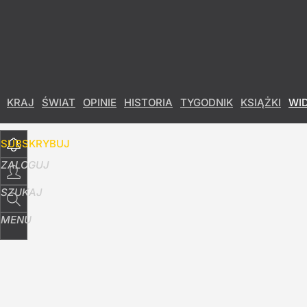
Udostępnij
8
Skomentuj
KRAJ
ŚWIAT
OPINIE
HISTORIA
TYGODNIK
KSIĄŻKI
WI
SUBSKRYBUJ
ZALOGUJ
SZUKAJ
MENU