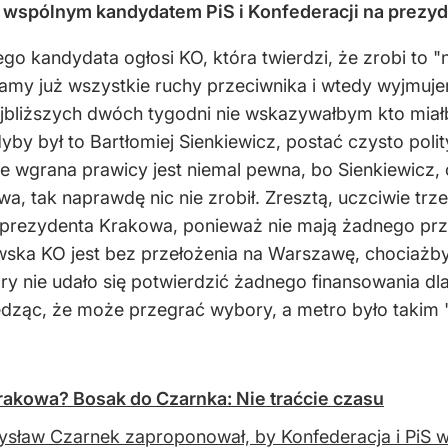
m wspólnym kandydatem PiS i Konfederacji na prezy
go kandydata ogłosi KO, która twierdzi, że zrobi to 
amy już wszystkie ruchy przeciwnika i wtedy wyjmuje
jbliższych dwóch tygodni nie wskazywałbym kto mia
y był to Bartłomiej Sienkiewicz, postać czysto poli
e wgrana prawicy jest niemal pewna, bo Sienkiewicz,
wa, tak naprawdę nic nie zrobił. Zresztą, uczciwie tr
rezydenta Krakowa, ponieważ nie mają żadnego prze
ska KO jest bez przełożenia na Warszawę, chociażby w
ory nie udało się potwierdzić żadnego finansowania dl
edząc, że może przegrać wybory, a metro było takim "
akowa? Bosak do Czarnka: Nie traćcie czasu
sław Czarnek zaproponował, by Konfederacja i PiS 