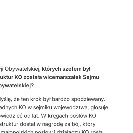
ji Obywatelskiej
, których szefem był
uktur KO została wicemarszałek Sejmu
Obywatelskiej?
ślę, że ten krok był bardzo spodziewany.
radnych KO w sejmiku województwa, głosuje
powiedzieć od lat. W kręgach posłów KO
struktur dostał w nagrodę za bój, który
małopolskich posłów i działaczy KO rosła.