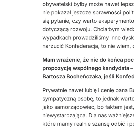
obywatelski byłby może nawet lepsz
nie pokazał jeszcze sprawności poli
się pytanie, czy warto eksperymento
dotyczącą rozwoju. Chciałbym wiedzi
wypadkach prowadziliśmy inne dyskusj
narzucić Konfederacja, to nie wiem,
Mam wrażenie, że nie do końca poch
propozycję wspólnego kandydata – 
Bartosza Bocheńczaka, jeśli Konfed
Prywatnie nawet lubię i cenię pana
sympatyczną osobę, to
jednak wart
jako samorządowiec, bo faktem jest,
niewystarczająca. Dla nas ważniejsz
które mamy realnie szansę odbić i p