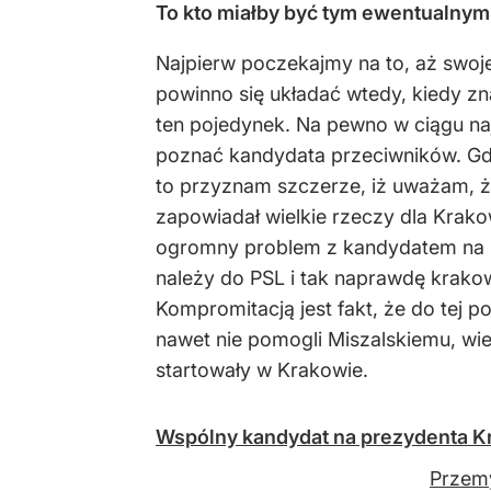
To kto miałby być tym ewentualny
Najpierw poczekajmy na to, aż swoje
powinno się układać wtedy, kiedy zn
ten pojedynek. Na pewno w ciągu na
poznać kandydata przeciwników. Gdyb
to przyznam szczerze, iż uważam, ż
zapowiadał wielkie rzeczy dla Krako
ogromny problem z kandydatem na p
należy do PSL i tak naprawdę krakow
Kompromitacją jest fakt, że do tej p
nawet nie pomogli Miszalskiemu, wi
startowały w Krakowie.
Wspólny kandydat na prezydenta Kr
Przemy