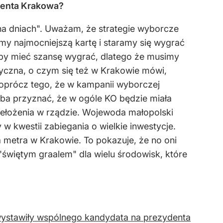
denta Krakowa?
"na dniach". Uważam, że strategie wyborcze
my najmocniejszą kartę i staramy się wygrać
łby mieć szansę wygrać, dlatego że musimy
tyczna, o czym się też w Krakowie mówi,
 oprócz tego, że w kampanii wyborczej
zeba przyznać, że w ogóle KO będzie miała
łożenia w rządzie. Wojewoda małopolski
 kwestii zabiegania o wielkie inwestycje.
a metra w Krakowie. To pokazuje, że no oni
świętym graalem" dla wielu środowisk, które
wystawiły wspólnego kandydata na prezydenta