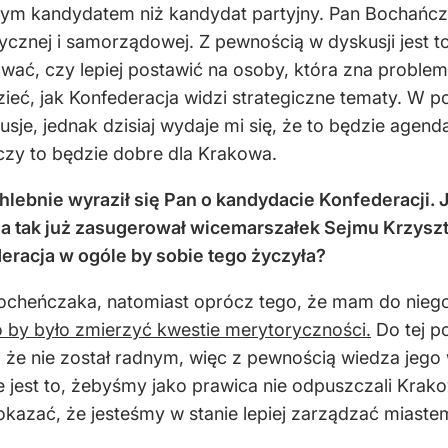
ym kandydatem niż kandydat partyjny. Pan Bochańcza
tycznej i samorządowej. Z pewnością w dyskusji jest 
wać, czy lepiej postawić na osoby, która zna proble
eć, jak Konfederacja widzi strategiczne tematy. W p
e, jednak dzisiaj wydaje mi się, że to będzie agenda 
 czy to będzie dobre dla Krakowa.
lebnie wyraził się Pan o kandydacie Konfederacji. 
a tak już zasugerował wicemarszałek Sejmu Krzyszto
eracja w ogóle by sobie tego życzyła?
 Bocheńczaka, natomiast oprócz tego, że mam do nieg
o by było zmierzyć kwestie merytoryczności.
Do tej p
 że nie został radnym, więc z pewnością wiedza jego 
e jest to, żebyśmy jako prawica nie odpuszczali Krak
okazać, że jesteśmy w stanie lepiej zarządzać miaste