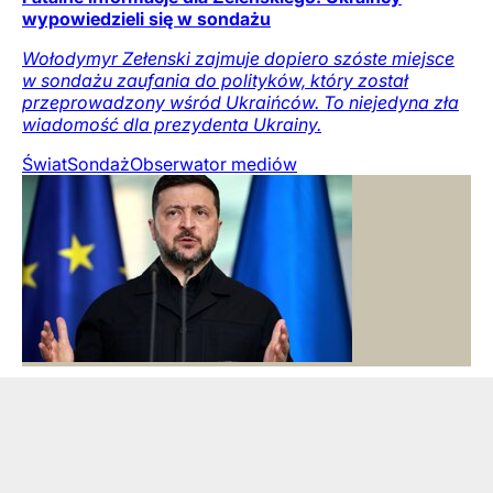
wypowiedzieli się w sondażu
Wołodymyr Zełenski zajmuje dopiero szóste miejsce
w sondażu zaufania do polityków, który został
przeprowadzony wśród Ukraińców. To niejedyna zła
wiadomość dla prezydenta Ukrainy.
Świat
Sondaż
Obserwator mediów