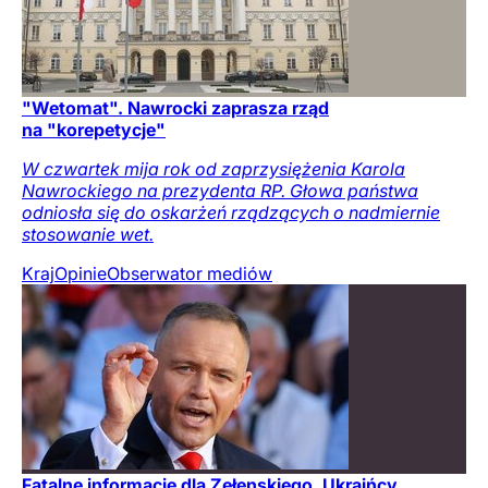
"Wetomat". Nawrocki zaprasza rząd
na "korepetycje"
W czwartek mija rok od zaprzysiężenia Karola
Nawrockiego na prezydenta RP. Głowa państwa
odniosła się do oskarżeń rządzących o nadmiernie
stosowanie wet.
Kraj
Opinie
Obserwator mediów
Fatalne informacje dla Zełenskiego. Ukraińcy