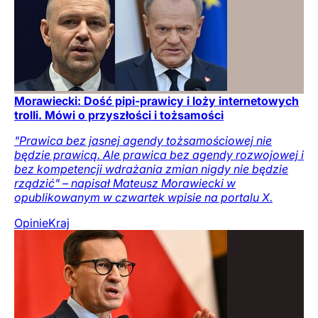
Morawiecki: Dość pipi-prawicy i loży internetowych
trolli. Mówi o przyszłości i tożsamości
"Prawica bez jasnej agendy tożsamościowej nie
będzie prawicą. Ale prawica bez agendy rozwojowej i
bez kompetencji wdrażania zmian nigdy nie będzie
rządzić" – napisał Mateusz Morawiecki w
opublikowanym w czwartek wpisie na portalu X.
Opinie
Kraj