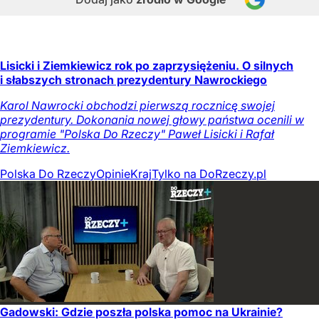
Lisicki i Ziemkiewicz rok po zaprzysiężeniu. O silnych
i słabszych stronach prezydentury Nawrockiego
Karol Nawrocki obchodzi pierwszą rocznicę swojej
prezydentury. Dokonania nowej głowy państwa ocenili w
programie "Polska Do Rzeczy" Paweł Lisicki i Rafał
Ziemkiewicz.
Polska Do Rzeczy
Opinie
Kraj
Tylko na DoRzeczy.pl
Gadowski: Gdzie poszła polska pomoc na Ukrainie?