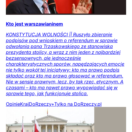
Kto jest warszawianinem
KONSTYTUCJA WOLNOŚCI || Ruszyło zbieranie
podpisów pod wnioskiem o referendum w sprawie
odwołania pana Trzaskowskiego ze stanowiska
prezydenta stolicy, a wraz z nim jeden z najbardziej
bezsensownych, ale jednocześnie
charakterystycznych sporów, napędzających emocje
nie tylko wokół tej inicjatywy: kto ma prawo podpis
składać oraz kto ma prawo głosować w referendum.
Nie w sensie prawnym, lecz, by tak rzec, etycznym. A
czasami – kto ma nawet prawo wypowiadać się w
sprawie tego, jak funkcjonuje stolica.
Opinie
Kraj
DoRzeczy+
Tylko na DoRzeczy.pl