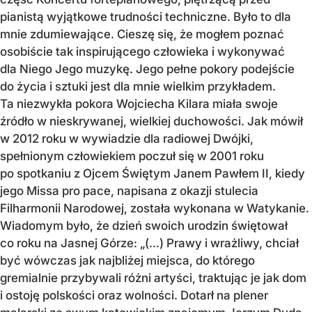
pianistą wyjątkowe trudności techniczne. Było to dla
mnie zdumiewające. Cieszę się, że mogłem poznać
osobiście tak inspirującego człowieka i wykonywać
dla Niego Jego muzykę. Jego pełne pokory podejście
do życia i sztuki jest dla mnie wielkim przykładem.
Ta niezwykła pokora Wojciecha Kilara miała swoje
źródło w nieskrywanej, wielkiej duchowości. Jak mówił
w 2012 roku w wywiadzie dla radiowej Dwójki,
spełnionym człowiekiem poczuł się w 2001 roku
po spotkaniu z Ojcem Świętym Janem Pawłem II, kiedy
jego Missa pro pace, napisana z okazji stulecia
Filharmonii Narodowej, została wykonana w Watykanie.
Wiadomym było, że dzień swoich urodzin świętował
co roku na Jasnej Górze: „(…) Prawy i wrażliwy, chciał
być wówczas jak najbliżej miejsca, do którego
gremialnie przybywali różni artyści, traktując je jak dom
i ostoję polskości oraz wolności. Dotarł na plener