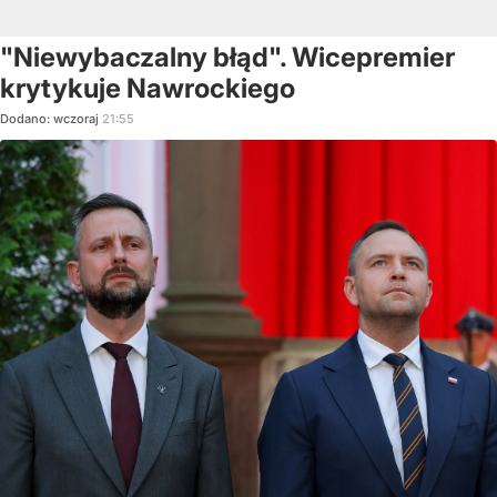
"Niewybaczalny błąd". Wicepremier
krytykuje Nawrockiego
Dodano:
wczoraj
21:55