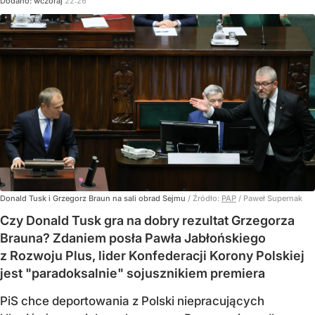
Dodano:
wczoraj
22:26
Donald Tusk i Grzegorz Braun na sali obrad Sejmu
/ Źródło:
PAP
/
Paweł Supernak
Czy Donald Tusk gra na dobry rezultat Grzegorza
Brauna? Zdaniem posła Pawła Jabłońskiego
z Rozwoju Plus, lider Konfederacji Korony Polskiej
jest "paradoksalnie" sojusznikiem premiera
PiS chce deportowania z Polski niepracujących