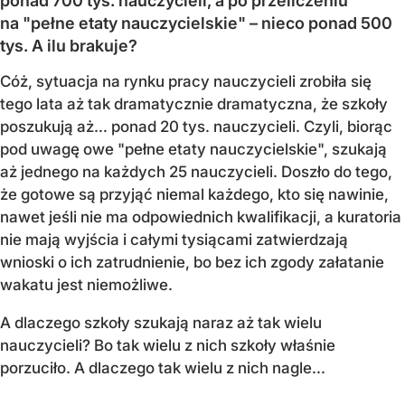
ponad 700 tys. nauczycieli, a po przeliczeniu
na "pełne etaty nauczycielskie" – nieco ponad 500
tys. A ilu brakuje?
Cóż, sytuacja na rynku pracy nauczycieli zrobiła się
tego lata aż tak dramatycznie dramatyczna, że szkoły
poszukują aż… ponad 20 tys. nauczycieli. Czyli, biorąc
pod uwagę owe "pełne etaty nauczycielskie", szukają
aż jednego na każdych 25 nauczycieli. Doszło do tego,
że gotowe są przyjąć niemal każdego, kto się nawinie,
nawet jeśli nie ma odpowiednich kwalifikacji, a kuratoria
nie mają wyjścia i całymi tysiącami zatwierdzają
wnioski o ich zatrudnienie, bo bez ich zgody załatanie
wakatu jest niemożliwe.
A dlaczego szkoły szukają naraz aż tak wielu
nauczycieli? Bo tak wielu z nich szkoły właśnie
porzuciło. A dlaczego tak wielu z nich nagle...