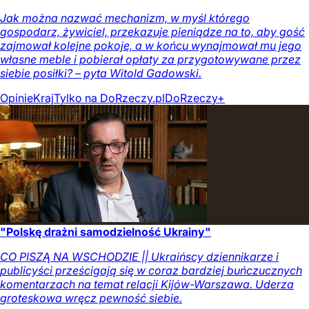
Jak można nazwać mechanizm, w myśl którego
gospodarz, żywiciel, przekazuje pieniądze na to, aby gość
zajmował kolejne pokoje, a w końcu wynajmował mu jego
własne meble i pobierał opłaty za przygotowywane przez
siebie posiłki? – pyta Witold Gadowski.
Opinie
Kraj
Tylko na DoRzeczy.pl
DoRzeczy+
"Polskę drażni samodzielność Ukrainy"
CO PISZĄ NA WSCHODZIE || Ukraińscy dziennikarze i
publicyści prześcigają się w coraz bardziej buńczucznych
komentarzach na temat relacji Kijów-Warszawa. Uderza
groteskowa wręcz pewność siebie.