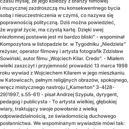
czasu myślę, że jego koledzy z branży filmowej
i muzycznej zazdroszczą mu konsekwentnego bycia
sobą i nieuczestniczenia w czymś, co nazywa się
poprawnością polityczną. Dziś można powiedzieć,
że wygrał życie, ma czystą kartę. Dzięki swej
niezłomnej postawie jest mi bardzo bliski” - wspominał
Kompozytora w listopadzie br. w Tygodniku „Niedziela”
reżyser, operator filmowy i artysta fotografik Zdzisław
Sowiński, autor filmu „Wojciech Kilar. Credo”. - Miałem
wielki zaszczyt i przyjemność prowadzić 13 marca 1998
roku wywiad z Wojciechem Kilarem w jego mieszkaniu
w Katowicach, pełnym religijnych obrazów, spokojnego,
wręcz mistycznego nastroju („Kamerton” 3-4(28-
29)1997, s.55-61) - pisał Andrzej Szypuła, dyrygent,
pedagog i publicysta - To artysta wielkiej, głębokiej
wiary, traktujący swoje powołanie z wielką
odpowiedzialnością, ze świadomością duchowego
posłannictwa. We wspominanym wywiadzie mówi tak: