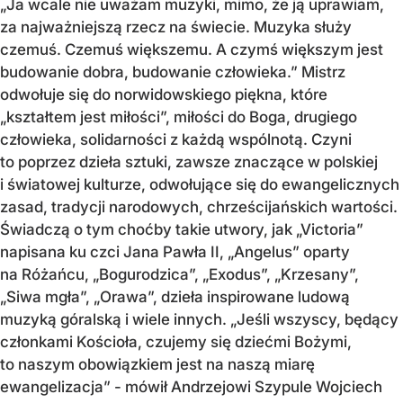
„Ja wcale nie uważam muzyki, mimo, że ją uprawiam,
za najważniejszą rzecz na świecie. Muzyka służy
czemuś. Czemuś większemu. A czymś większym jest
budowanie dobra, budowanie człowieka.” Mistrz
odwołuje się do norwidowskiego piękna, które
„kształtem jest miłości”, miłości do Boga, drugiego
człowieka, solidarności z każdą wspólnotą. Czyni
to poprzez dzieła sztuki, zawsze znaczące w polskiej
i światowej kulturze, odwołujące się do ewangelicznych
zasad, tradycji narodowych, chrześcijańskich wartości.
Świadczą o tym choćby takie utwory, jak „Victoria”
napisana ku czci Jana Pawła II, „Angelus” oparty
na Różańcu, „Bogurodzica”, „Exodus”, „Krzesany”,
„Siwa mgła”, „Orawa”, dzieła inspirowane ludową
muzyką góralską i wiele innych. „Jeśli wszyscy, będący
członkami Kościoła, czujemy się dziećmi Bożymi,
to naszym obowiązkiem jest na naszą miarę
ewangelizacja” - mówił Andrzejowi Szypule Wojciech