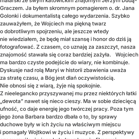
malarski ze swym katowickim znajomym Jerzym Dudą-
Graczem. Ja byłem skromnym pomagierem o. dr. Jana
Golonki i dokumentalistą całego wydarzenia. Szybko
zauważyłem, że Wojciech ma piękną twarz
o dobrotliwym spojrzeniu, ale jeszcze wtedy
nie wiedziałem, że będę miał szansę i honor do dziś ją
fotografować. Z czasem, co uznaję za zaszczyt, nasza
znajomość stawała się coraz bardziej zażyła. Wojciech
ma bardzo czyste podejście do wiary, nie kombinuje.
Dyskusje nad rolą Maryi w historii zbawienia uważa
za stratę czasu, a Bóg jest dlań oczywistością.
Nie obnosi się z wiarą, żyje nią spokojnie.
Z nieelegancko przyszywanej mu przez niektórych łatki
„dewota” nawet się nieco cieszy. Ma w sobie dziecięcą
ufność, co daje energię jego twórczej pracy. Poza tym
jego żona Barbara bardzo dbała o to, by sprawy
duchowe były w ich życiu na właściwym miejscu
i pomagały Wojtkowi w życiu i muzyce. Z perspektywy