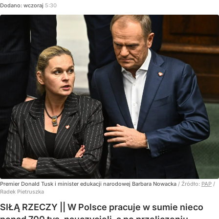
Dodano:
wczoraj
5:30
Premier Donald Tusk i minister edukacji narodowej Barbara Nowacka
/ Źródło:
PAP
/
Radek Pietruszka
SIŁĄ RZECZY || W Polsce pracuje w sumie nieco