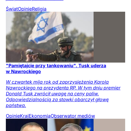
Świat
Opinie
Religia
"Pamiętajcie przy tankowaniu". Tusk uderza
w Nawrockiego
W czwartek mija rok od zaprzysiężenia Karola
Nawrockiego na prezydenta RP. W tym dniu premier
Donald Tusk zwrócił uwagę na ceny paliw.
Odpowiedzialnością za stawki obarczył głowę
państwa.
Opinie
Kraj
Ekonomia
Obserwator mediów