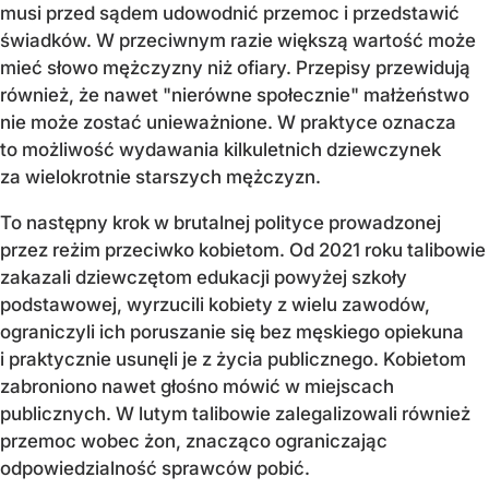
musi przed sądem udowodnić przemoc i przedstawić
świadków. W przeciwnym razie większą wartość może
mieć słowo mężczyzny niż ofiary. Przepisy przewidują
również, że nawet "nierówne społecznie" małżeństwo
nie może zostać unieważnione. W praktyce oznacza
to możliwość wydawania kilkuletnich dziewczynek
za wielokrotnie starszych mężczyzn.
To następny krok w brutalnej polityce prowadzonej
przez reżim przeciwko kobietom. Od 2021 roku talibowie
zakazali dziewczętom edukacji powyżej szkoły
podstawowej, wyrzucili kobiety z wielu zawodów,
ograniczyli ich poruszanie się bez męskiego opiekuna
i praktycznie usunęli je z życia publicznego. Kobietom
zabroniono nawet głośno mówić w miejscach
publicznych. W lutym talibowie zalegalizowali również
przemoc wobec żon, znacząco ograniczając
odpowiedzialność sprawców pobić.