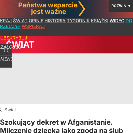
ROZWIŃ
▼
KRAJ
ŚWIAT
OPINIE
HISTORIA
TYGODNIK
KSIĄŻKI
WIDEO
DO
RZECZY+
WSPIERAJ
SUBSKRYBUJ
ŚWIAT
ZALOGUJ
MENU
Świat
Szokujący dekret w Afganistanie.
Milczenie dziecka jako zgoda na ślub