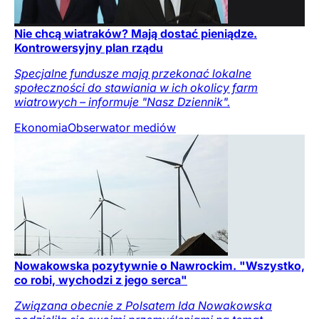
Nie chcą wiatraków? Mają dostać pieniądze.
Kontrowersyjny plan rządu
Specjalne fundusze mają przekonać lokalne
społeczności do stawiania w ich okolicy farm
wiatrowych – informuje "Nasz Dziennik".
Ekonomia
Obserwator mediów
Nowakowska pozytywnie o Nawrockim. "Wszystko,
co robi, wychodzi z jego serca"
Związana obecnie z Polsatem Ida Nowakowska