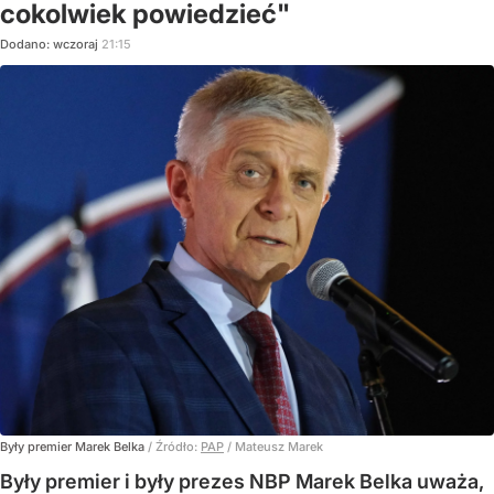
cokolwiek powiedzieć"
Dodano:
wczoraj
21:15
Były premier Marek Belka
/ Źródło:
PAP
/
Mateusz Marek
Były premier i były prezes NBP Marek Belka uważa,