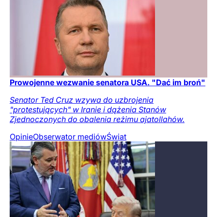
Prowojenne wezwanie senatora USA. "Dać im broń"
Senator Ted Cruz wzywa do uzbrojenia
"protestujących" w Iranie i dążenia Stanów
Zjednoczonych do obalenia reżimu ajatollahów.
Opinie
Obserwator mediów
Świat