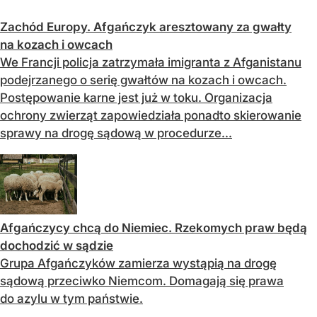
Zachód Europy. Afgańczyk aresztowany za gwałty
na kozach i owcach
We Francji policja zatrzymała imigranta z Afganistanu
podejrzanego o serię gwałtów na kozach i owcach.
Postępowanie karne jest już w toku. Organizacja
ochrony zwierząt zapowiedziała ponadto skierowanie
sprawy na drogę sądową w procedurze...
Afgańczycy chcą do Niemiec. Rzekomych praw będą
dochodzić w sądzie
Grupa Afgańczyków zamierza wystąpią na drogę
sądową przeciwko Niemcom. Domagają się prawa
do azylu w tym państwie.