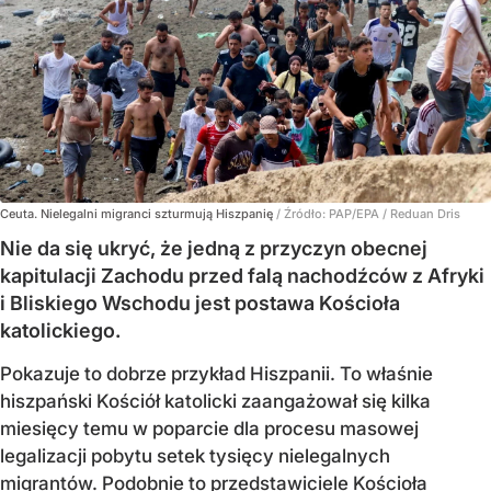
Ceuta. Nielegalni migranci szturmują Hiszpanię
/ Źródło:
PAP/EPA
/
Reduan Dris
Nie da się ukryć, że jedną z przyczyn obecnej
kapitulacji Zachodu przed falą nachodźców z Afryki
i Bliskiego Wschodu jest postawa Kościoła
katolickiego.
Pokazuje to dobrze przykład Hiszpanii. To właśnie
hiszpański Kościół katolicki zaangażował się kilka
miesięcy temu w poparcie dla procesu masowej
legalizacji pobytu setek tysięcy nielegalnych
migrantów. Podobnie to przedstawiciele Kościoła