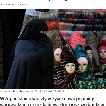
Dodano:
21
maja
20:31
Kobieta w hidżabie
Źródło:
PAP/EPA
/
YAHYA ARHAB
W Afganistanie weszły w życie nowe przepisy
wprowadzone przez talibów, które jeszcze bardziej