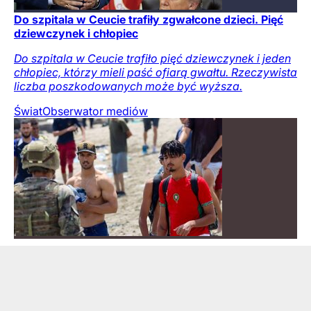
Do szpitala w Ceucie trafiły zgwałcone dzieci. Pięć
dziewczynek i chłopiec
Do szpitala w Ceucie trafiło pięć dziewczynek i jeden
chłopiec, którzy mieli paść ofiarą gwałtu. Rzeczywista
liczba poszkodowanych może być wyższa.
Świat
Obserwator mediów