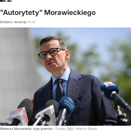
"Autorytety" Morawieckiego
Dodano:
wczoraj
19:00
Mateusz Morawiecki, były premier
/ Źródło:
PAP
/
Marcin Obara