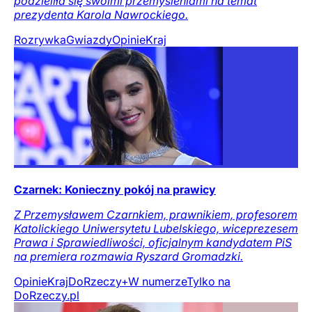
podzieliła się swoimi przemyśleniami na temat
prezydenta Karola Nawrockiego.
Rozrywka
Gwiazdy
Opinie
Kraj
Czarnek: Konieczny pokój na prawicy
Z Przemysławem Czarnkiem, prawnikiem, profesorem
Katolickiego Uniwersytetu Lubelskiego, wiceprezesem
Prawa i Sprawiedliwości, oficjalnym kandydatem PiS
na premiera rozmawia Ryszard Gromadzki.
Opinie
Kraj
DoRzeczy+
W numerze
Tylko na
DoRzeczy.pl