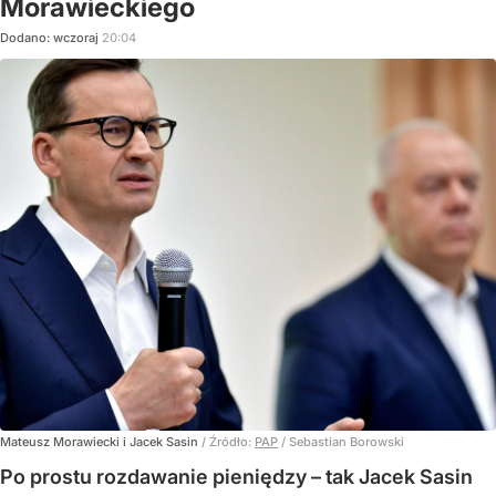
Morawieckiego
Dodano:
wczoraj
20:04
Mateusz Morawiecki i Jacek Sasin
/ Źródło:
PAP
/
Sebastian Borowski
Po prostu rozdawanie pieniędzy – tak Jacek Sasin