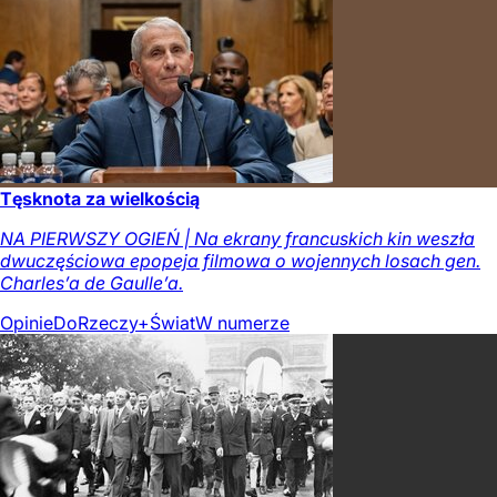
Tęsknota za wielkością
NA PIERWSZY OGIEŃ | Na ekrany francuskich kin weszła
dwuczęściowa epopeja filmowa o wojennych losach gen.
Charles’a de Gaulle’a.
Opinie
DoRzeczy+
Świat
W numerze