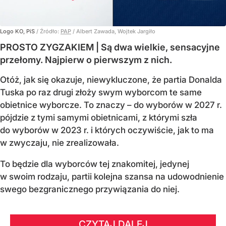
Logo KO, PiS
/ Źródło:
PAP
/
Albert Zawada, Wojtek Jargiło
PROSTO ZYGZAKIEM | Są dwa wielkie, sensacyjne
przełomy. Najpierw o pierwszym z nich.
Otóż, jak się okazuje, niewykluczone, że partia Donalda
Tuska po raz drugi złoży swym wyborcom te same
obietnice wyborcze. To znaczy – do wyborów w 2027 r.
pójdzie z tymi samymi obietnicami, z którymi szła
do wyborów w 2023 r. i których oczywiście, jak to ma
w zwyczaju, nie zrealizowała.
To będzie dla wyborców tej znakomitej, jedynej
w swoim rodzaju, partii kolejna szansa na udowodnienie
swego bezgranicznego przywiązania do niej.
CZYTAJ DALEJ