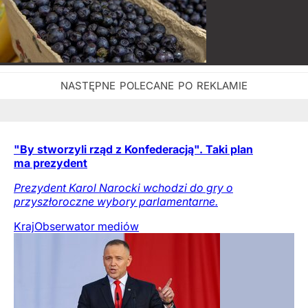
"By stworzyli rząd z Konfederacją". Taki plan
ma prezydent
Prezydent Karol Narocki wchodzi do gry o
przyszłoroczne wybory parlamentarne.
Kraj
Obserwator mediów