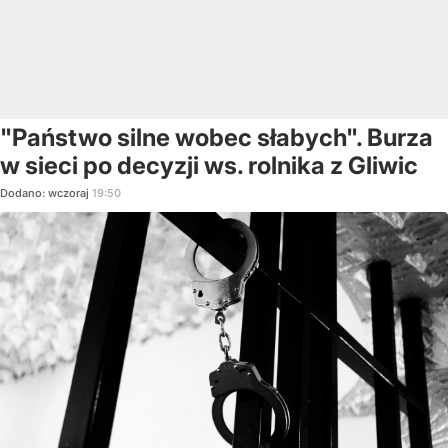
"Państwo silne wobec słabych". Burza
w sieci po decyzji ws. rolnika z Gliwic
Dodano:
wczoraj
19:50