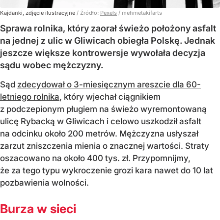
Kajdanki, zdjęcie ilustracyjne
/ Źródło:
Pexels
/
mehmetakifarts
Sprawa rolnika, który zaorał świeżo położony asfalt
na jednej z ulic w Gliwicach obiegła Polskę. Jednak
jeszcze większe kontrowersje wywołała decyzja
sądu wobec mężczyzny.
Sąd
zdecydował o 3-miesięcznym areszcie dla 60-
letniego rolnika
, który wjechał ciągnikiem
z podczepionym pługiem na świeżo wyremontowaną
ulicę Rybacką w Gliwicach i celowo uszkodził asfalt
na odcinku około 200 metrów. Mężczyzna usłyszał
zarzut zniszczenia mienia o znacznej wartości. Straty
oszacowano na około 400 tys. zł. Przypomnijmy,
że za tego typu wykroczenie grozi kara nawet do 10 lat
pozbawienia wolności.
Burza w sieci