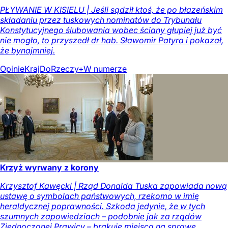
PŁYWANIE W KISIELU | Jeśli sądził ktoś, że po błazeńskim
składaniu przez tuskowych nominatów do Trybunału
Konstytucyjnego ślubowania wobec ściany głupiej już być
nie mogło, to przyszedł dr hab. Sławomir Patyra i pokazał,
że bynajmniej.
Opinie
Kraj
DoRzeczy+
W numerze
Krzyż wyrwany z korony
Krzysztof Kawęcki | Rząd Donalda Tuska zapowiada nową
ustawę o symbolach państwowych, rzekomo w imię
heraldycznej poprawności. Szkoda jedynie, że w tych
szumnych zapowiedziach – podobnie jak za rządów
Zjednoczonej Prawicy – brakuje miejsca na sprawę