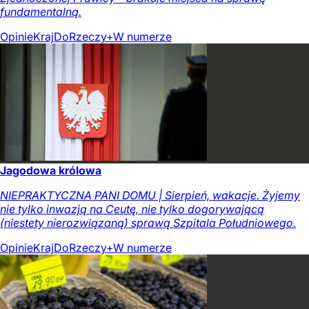
fundamentalną.
Opinie
Kraj
DoRzeczy+
W numerze
Jagodowa królowa
NIEPRAKTYCZNA PANI DOMU | Sierpień, wakacje. Żyjemy
nie tylko inwazją na Ceutę, nie tylko dogorywającą
(niestety nierozwiązaną) sprawą Szpitala Południowego.
Opinie
Kraj
DoRzeczy+
W numerze