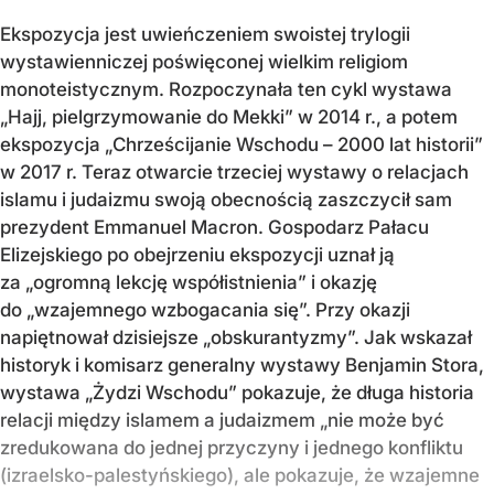
Ekspozycja jest uwieńczeniem swoistej trylogii
wystawienniczej poświęconej wielkim religiom
monoteistycznym. Rozpoczynała ten cykl wystawa
„Hajj, pielgrzymowanie do Mekki” w 2014 r., a potem
ekspozycja „Chrześcijanie Wschodu – 2000 lat historii”
w 2017 r. Teraz otwarcie trzeciej wystawy o relacjach
islamu i judaizmu swoją obecnością zaszczycił sam
prezydent Emmanuel Macron. Gospodarz Pałacu
Elizejskiego po obejrzeniu ekspozycji uznał ją
za „ogromną lekcję współistnienia” i okazję
do „wzajemnego wzbogacania się”. Przy okazji
napiętnował dzisiejsze „obskurantyzmy”. Jak wskazał
historyk i komisarz generalny wystawy Benjamin Stora,
wystawa „Żydzi Wschodu” pokazuje, że długa historia
relacji między islamem a judaizmem „nie może być
zredukowana do jednej przyczyny i jednego konfliktu
(izraelsko-palestyńskiego), ale pokazuje, że wzajemne