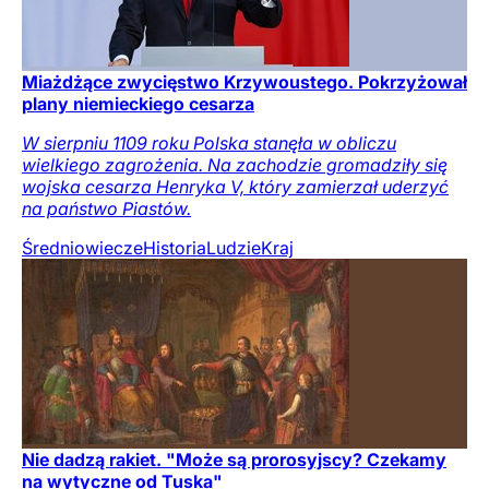
Miażdżące zwycięstwo Krzywoustego. Pokrzyżował
plany niemieckiego cesarza
W sierpniu 1109 roku Polska stanęła w obliczu
wielkiego zagrożenia. Na zachodzie gromadziły się
wojska cesarza Henryka V, który zamierzał uderzyć
na państwo Piastów.
Średniowiecze
Historia
Ludzie
Kraj
Nie dadzą rakiet. "Może są prorosyjscy? Czekamy
na wytyczne od Tuska"