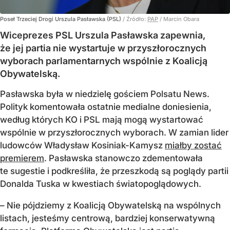
Poseł Trzeciej Drogi Urszula Pasławska (PSL)
/ Źródło:
PAP
/
Marcin Obara
Wiceprezes PSL Urszula Pasławska zapewnia,
że jej partia nie wystartuje w przyszłorocznych
wyborach parlamentarnych wspólnie z Koalicją
Obywatelską.
Pasławska była w niedzielę gościem Polsatu News.
Polityk komentowała ostatnie medialne doniesienia,
według których KO i PSL mają mogą wystartować
wspólnie w przyszłorocznych wyborach. W zamian lider
ludowców Władysław Kosiniak-Kamysz
miałby zostać
premierem
. Pasławska stanowczo zdementowała
te sugestie i podkreśliła, że przeszkodą są poglądy partii
Donalda Tuska w kwestiach światopoglądowych.
– Nie pójdziemy z Koalicją Obywatelską na wspólnych
listach, jesteśmy centrową, bardziej konserwatywną