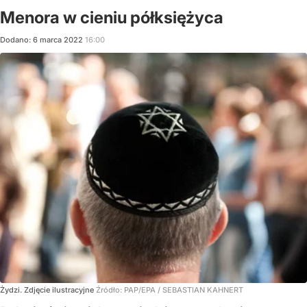
Menora w cieniu półksiężyca
Dodano:
6
marca
2022
16:00
Żydzi. Zdjęcie ilustracyjne
Źródło:
PAP/EPA
/
SEBASTIAN KAHNERT