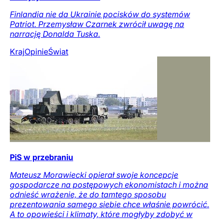
Finlandia nie da Ukrainie pocisków do systemów
Patriot. Przemysław Czarnek zwrócił uwagę na
narrację Donalda Tuska.
Kraj
Opinie
Świat
PiS w przebraniu
Mateusz Morawiecki opierał swoje koncepcje
gospodarcze na postępowych ekonomistach i można
odnieść wrażenie, że do tamtego sposobu
prezentowania samego siebie chce właśnie powrócić.
A to opowieści i klimaty, które mogłyby zdobyć w