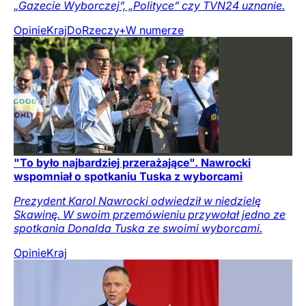
„Gazecie Wyborczej”, „Polityce” czy TVN24 uznanie.
Opinie
Kraj
DoRzeczy+
W numerze
"To było najbardziej przerażające". Nawrocki
wspomniał o spotkaniu Tuska z wyborcami
Prezydent Karol Nawrocki odwiedził w niedzielę
Skawinę. W swoim przemówieniu przywołał jedno ze
spotkania Donalda Tuska ze swoimi wyborcami.
Opinie
Kraj