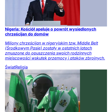
Nigeria: Kościół apeluje o powrót wysiedlonych
chrześcijan do domów
Miliony chrześcijan w nigeryjskim tzw. Middle Belt
(Środkowym Pasie) zostały w ostatnich latach
zmuszone do opuszczenia swoich rodzinnych
miejscowości wskutek przemocy i ataków zbrojnych.
Świat
Religia