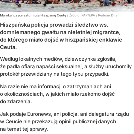
Marokańczycy szturmują Hiszpanię Ceutę
/ Źródło:
PAP/EPA
/
Reduan Dris
Hiszpańska policja prowadzi śledztwo ws.
domniemanego gwałtu na nieletniej migrantce,
do którego miało dojść w hiszpańskiej enklawie
Ceuta.
Według lokalnych mediów, dziewczynka zgłosiła,
że padła ofiarą napaści seksualnej, a służby uruchomiły
protokół przewidziany na tego typu przypadki.
Na razie nie ma informacji o zatrzymaniach ani
o okolicznościach, w jakich miało rzekomo dojść
do zdarzenia.
Jak podaje Euronews, ani policja, ani delegatura rządu
w Ceucie nie przekazują opinii publicznej danych
na temat tej sprawy.