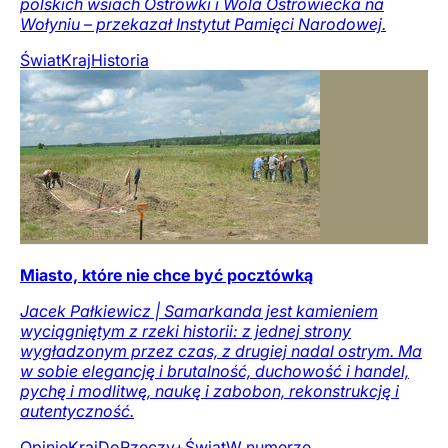
polskich wsiach Ostrówki i Wola Ostrowiecka na
Wołyniu – przekazał Instytut Pamięci Narodowej.
Świat
Kraj
Historia
Miasto, które nie chce być pocztówką
Jacek Pałkiewicz | Samarkanda jest kamieniem
wyciągniętym z rzeki historii: z jednej strony
wygładzonym przez czas, z drugiej nadal ostrym. Ma
w sobie elegancję i brutalność, duchowość i handel,
pychę i modlitwę, naukę i zabobon, rekonstrukcję i
autentyczność.
Opinie
Kraj
DoRzeczy+
Świat
W numerze