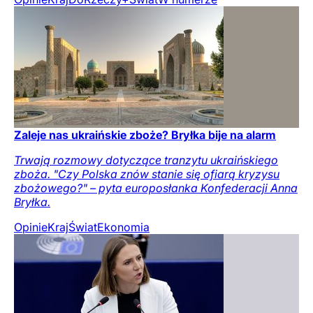
Zaleje nas ukraińskie zboże? Bryłka bije na alarm
Trwają rozmowy dotyczące tranzytu ukraińskiego
zboża. "Czy Polska znów stanie się ofiarą kryzysu
zbożowego?" – pyta europosłanka Konfederacji Anna
Bryłka.
Opinie
Kraj
Świat
Ekonomia