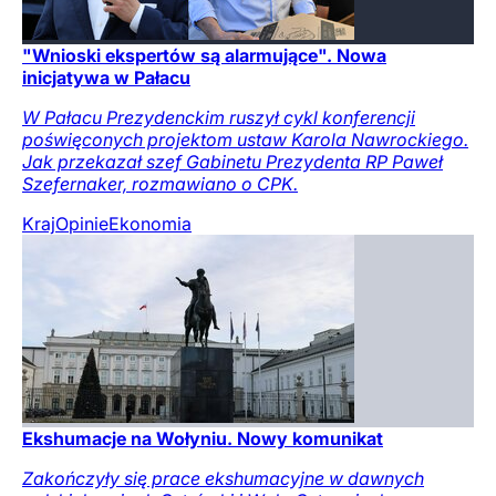
"Wnioski ekspertów są alarmujące". Nowa
inicjatywa w Pałacu
W Pałacu Prezydenckim ruszył cykl konferencji
poświęconych projektom ustaw Karola Nawrockiego.
Jak przekazał szef Gabinetu Prezydenta RP Paweł
Szefernaker, rozmawiano o CPK.
Kraj
Opinie
Ekonomia
Ekshumacje na Wołyniu. Nowy komunikat
Zakończyły się prace ekshumacyjne w dawnych