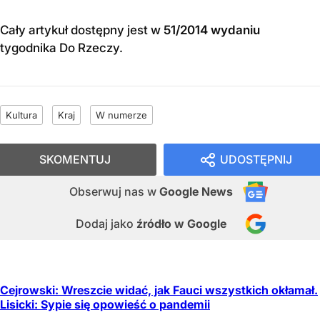
Cały artykuł dostępny jest w
51/2014 wydaniu
tygodnika Do Rzeczy
.
Kultura
Kraj
W numerze
SKOMENTUJ
UDOSTĘPNIJ
Obserwuj nas
w
Google News
Dodaj jako
źródło w Google
Cejrowski: Wreszcie widać, jak Fauci wszystkich okłamał.
Lisicki: Sypie się opowieść o pandemii