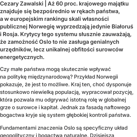
Cezary Zawalski | Aż 60 proc. krajowego majątku
znajduje się bezpośrednio w rękach państwa,
a w europejskim rankingu skali własności
publicznej Norwegię wyprzedzają jedynie Białoruś
i Rosja. Krytycy tego systemu słusznie zauważają,
że zamożność Oslo to nie zasługa genialnych
urzędników, lecz unikalnej obfitości surowców
energetycznych.
Czy małe państwa mogą skutecznie wpływać
na politykę międzynarodową? Przykład Norwegii
pokazuje, że jest to możliwe. Kraj ten, choć dysponuje
stosunkowo niewielką populacją, wypracował pozycję,
która pozwala mu odgrywać istotną rolę w globalnej
grze o surowce i kapitał. Jednak za fasadą naftowego
bogactwa kryje się system głębokiej kontroli państwa.
Fundamentami znaczenia Oslo są specyficzny układ
geopolityczny i bogactwa naturalne. Dzisiejsza