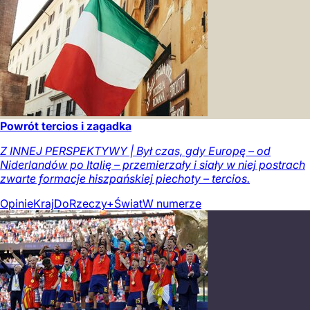
Powrót tercios i zagadka
Z INNEJ PERSPEKTYWY | Był czas, gdy Europę – od
Niderlandów po Italię – przemierzały i siały w niej postrach
zwarte formacje hiszpańskiej piechoty – tercios.
Opinie
Kraj
DoRzeczy+
Świat
W numerze