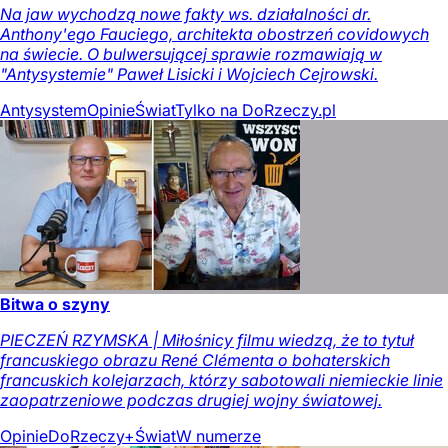
Na jaw wychodzą nowe fakty ws. działalności dr.
Anthony'ego Fauciego, architekta obostrzeń covidowych
na świecie. O bulwersującej sprawie rozmawiają w
"Antysystemie" Paweł Lisicki i Wojciech Cejrowski.
Antysystem
Opinie
Świat
Tylko na DoRzeczy.pl
Bitwa o szyny
PIECZEŃ RZYMSKA | Miłośnicy filmu wiedzą, że to tytuł
francuskiego obrazu René Clémenta o bohaterskich
francuskich kolejarzach, którzy sabotowali niemieckie linie
zaopatrzeniowe podczas drugiej wojny światowej.
Opinie
DoRzeczy+
Świat
W numerze