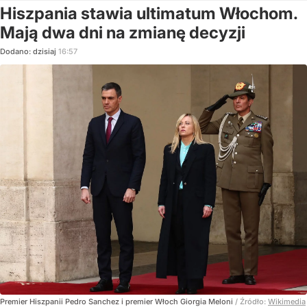
Hiszpania stawia ultimatum Włochom.
Mają dwa dni na zmianę decyzji
Dodano:
dzisiaj
16:57
Premier Hiszpanii Pedro Sanchez i premier Włoch Giorgia Meloni
/ Źródło:
Wikimedia