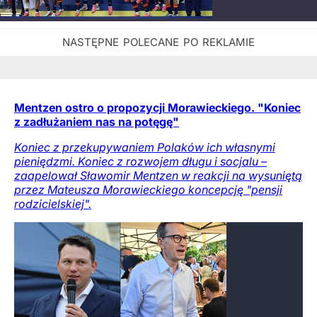
Mentzen ostro o propozycji Morawieckiego. "Koniec
z zadłużaniem nas na potęgę"
Koniec z przekupywaniem Polaków ich własnymi
pieniędzmi. Koniec z rozwojem długu i socjalu –
zaapelował Sławomir Mentzen w reakcji na wysuniętą
przez Mateusza Morawieckiego koncepcję "pensji
rodzicielskiej".