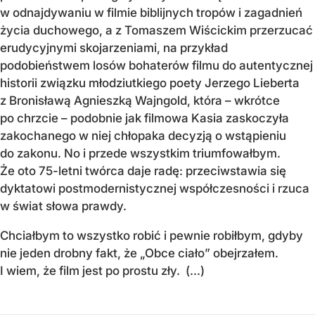
w odnajdywaniu w filmie biblijnych tropów i zagadnień
życia duchowego, a z Tomaszem Wiścickim przerzucać
erudycyjnymi skojarzeniami, na przykład
podobieństwem losów bohaterów filmu do autentycznej
historii związku młodziutkiego poety Jerzego Lieberta
z Bronisławą Agnieszką Wajngold, która – wkrótce
po chrzcie – podobnie jak filmowa Kasia zaskoczyła
zakochanego w niej chłopaka decyzją o wstąpieniu
do zakonu. No i przede wszystkim triumfowałbym.
Że oto 75-letni twórca daje radę: przeciwstawia się
dyktatowi postmodernistycznej współczesności i rzuca
w świat słowa prawdy.
Chciałbym to wszystko robić i pewnie robiłbym, gdyby
nie jeden drobny fakt, że „Obce ciało” obejrzałem.
I wiem, że film jest po prostu zły. (...)