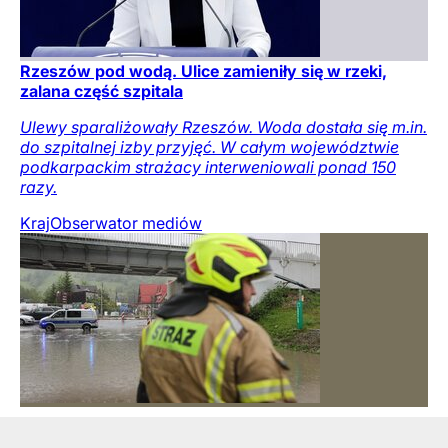
Rzeszów pod wodą. Ulice zamieniły się w rzeki,
zalana część szpitala
Ulewy sparaliżowały Rzeszów. Woda dostała się m.in.
do szpitalnej izby przyjęć. W całym województwie
podkarpackim strażacy interweniowali ponad 150
razy.
Kraj
Obserwator mediów