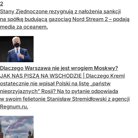
2
Stany Zjednoczone rezygnują z nałożenia sankcji
na spółkę budującą gazociąg Nord Stream 2 – podają
media za oceanem.
Dlaczego Warszawa nie jest wrogiem Moskwy?
JAK NAS PISZĄ NA WSCHODZIE | Dlaczego Kreml
ostatecznie nie wpisał Polski na listę „państw
nieprzyjaznych” Rosji? Na to pytanie odpowiada
w swoim felietonie Stanisław Stremidłowski z agencji
Regnum.ru.