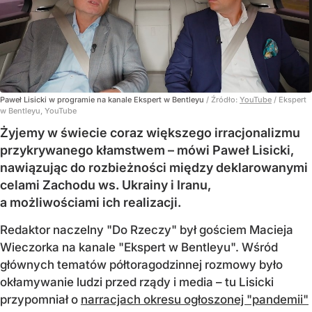
Paweł Lisicki w programie na kanale Ekspert w Bentleyu
/ Źródło:
YouTube
/
Ekspert
w Bentleyu, YouTube
Żyjemy w świecie coraz większego irracjonalizmu
przykrywanego kłamstwem – mówi Paweł Lisicki,
nawiązując do rozbieżności między deklarowanymi
celami Zachodu ws. Ukrainy i Iranu,
a możliwościami ich realizacji.
Redaktor naczelny "Do Rzeczy" był gościem Macieja
Wieczorka na kanale "Ekspert w Bentleyu". Wśród
głównych tematów półtoragodzinnej rozmowy było
okłamywanie ludzi przed rządy i media – tu Lisicki
przypomniał o
narracjach okresu ogłoszonej "pandemii"