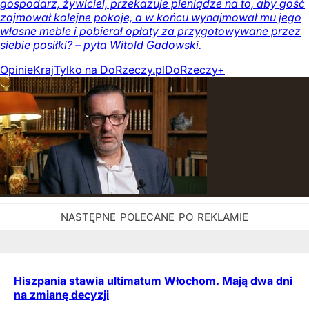
gospodarz, żywiciel, przekazuje pieniądze na to, aby gość
zajmował kolejne pokoje, a w końcu wynajmował mu jego
własne meble i pobierał opłaty za przygotowywane przez
siebie posiłki? – pyta Witold Gadowski.
Opinie
Kraj
Tylko na DoRzeczy.pl
DoRzeczy+
Hiszpania stawia ultimatum Włochom. Mają dwa dni
na zmianę decyzji