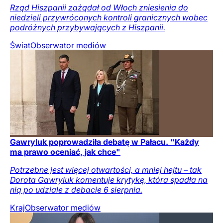
Rząd Hiszpanii zażądał od Włoch zniesienia do
niedzieli przywróconych kontroli granicznych wobec
podróżnych przybywających z Hiszpanii.
Świat
Obserwator mediów
Gawryluk poprowadziła debatę w Pałacu. "Każdy
ma prawo oceniać, jak chce"
Potrzebne jest więcej otwartości, a mniej hejtu – tak
Dorota Gawryluk komentuje krytykę, która spadła na
nią po udziale z debacie 6 sierpnia.
Kraj
Obserwator mediów