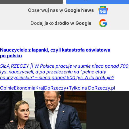
Obserwuj nas
w
Google News
Dodaj jako
źródło w Google
Nauczyciele z łapanki, czyli katastrofa oświatowa
po polsku
SIŁĄ RZECZY || W Polsce pracuje w sumie nieco ponad 700
tys. nauczycieli, a po przeliczeniu na "pełne etaty
nauczycielskie" – nieco ponad 500 tys. A ilu brakuje?
Opinie
Ekonomia
Kraj
DoRzeczy+
Tylko na DoRzeczy.pl