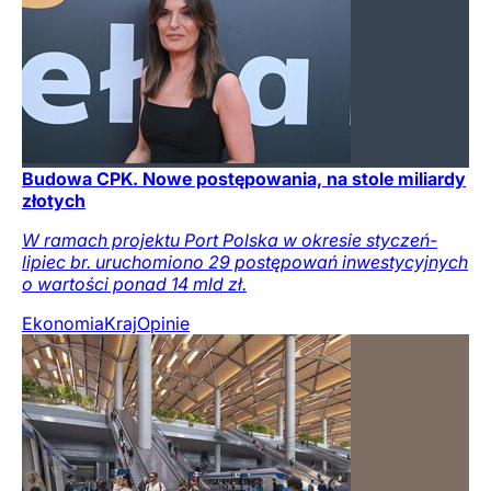
Budowa CPK. Nowe postępowania, na stole miliardy
złotych
W ramach projektu Port Polska w okresie styczeń-
lipiec br. uruchomiono 29 postępowań inwestycyjnych
o wartości ponad 14 mld zł.
Ekonomia
Kraj
Opinie