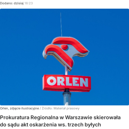
Dodano:
dzisiaj
16:23
Orlen, zdjęcie ilustracyjne
/ Źródło:
Materiał prasowy
Prokuratura Regionalna w Warszawie skierowała
do sądu akt oskarżenia ws. trzech byłych