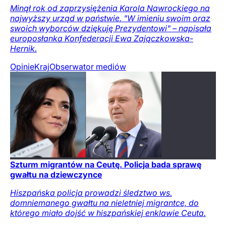
Minął rok od zaprzysiężenia Karola Nawrockiego na
najwyższy urząd w państwie. "W imieniu swoim oraz
swoich wyborców dziękuję Prezydentowi" – napisała
europosłanka Konfederacji Ewa Zajączkowska-
Hernik.
Opinie
Kraj
Obserwator mediów
Szturm migrantów na Ceutę. Policja bada sprawę
gwałtu na dziewczynce
Hiszpańska policja prowadzi śledztwo ws.
domniemanego gwałtu na nieletniej migrantce, do
którego miało dojść w hiszpańskiej enklawie Ceuta.