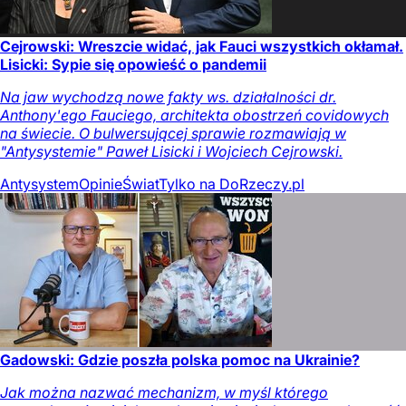
Cejrowski: Wreszcie widać, jak Fauci wszystkich okłamał.
Lisicki: Sypie się opowieść o pandemii
Na jaw wychodzą nowe fakty ws. działalności dr.
Anthony'ego Fauciego, architekta obostrzeń covidowych
na świecie. O bulwersującej sprawie rozmawiają w
"Antysystemie" Paweł Lisicki i Wojciech Cejrowski.
Antysystem
Opinie
Świat
Tylko na DoRzeczy.pl
Gadowski: Gdzie poszła polska pomoc na Ukrainie?
Jak można nazwać mechanizm, w myśl którego