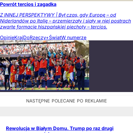
Powrót tercios i zagadka
Z INNEJ PERSPEKTYWY | Był czas, gdy Europę – od
Niderlandów po Italię – przemierzały i siały w niej postrach
zwarte formacje hiszpańskiej piechoty – tercios.
Opinie
Kraj
DoRzeczy+
Świat
W numerze
Rewolucja w Białym Domu. Trump po raz drugi