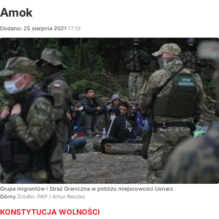
Amok
Dodano:
25
sierpnia
2021
17:19
Grupa migrantów i Straż Graniczna w pobliżu miejscowości Usnarz
Górny
Źródło:
PAP
/
Artur Reszko
KONSTYTUCJA WOLNOŚCI