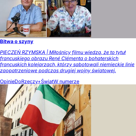
Bitwa o szyny
PIECZEŃ RZYMSKA | Miłośnicy filmu wiedzą, że to tytuł
francuskiego obrazu René Clémenta o bohaterskich
francuskich kolejarzach, którzy sabotowali niemieckie linie
zaopatrzeniowe podczas drugiej wojny światowej.
Opinie
DoRzeczy+
Świat
W numerze