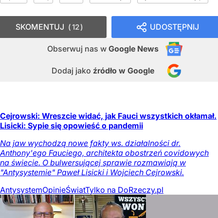
SKOMENTUJ
UDOSTĘPNIJ
12
Obserwuj nas
w
Google News
Dodaj jako
źródło w Google
Cejrowski: Wreszcie widać, jak Fauci wszystkich okłamał.
Lisicki: Sypie się opowieść o pandemii
Na jaw wychodzą nowe fakty ws. działalności dr.
Anthony'ego Fauciego, architekta obostrzeń covidowych
na świecie. O bulwersującej sprawie rozmawiają w
"Antysystemie" Paweł Lisicki i Wojciech Cejrowski.
Antysystem
Opinie
Świat
Tylko na DoRzeczy.pl