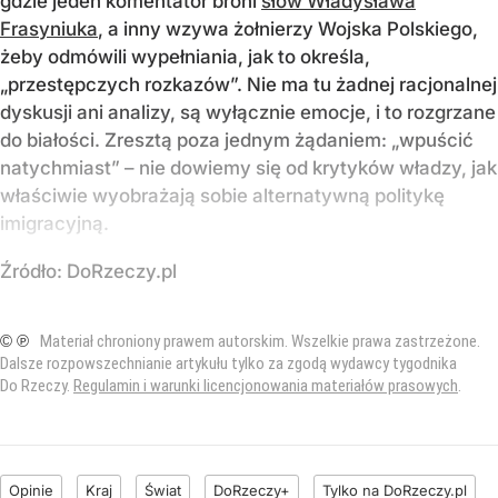
gdzie jeden komentator broni
słów Władysława
Frasyniuka
, a inny wzywa żołnierzy Wojska Polskiego,
żeby odmówili wypełniania, jak to określa,
„przestępczych rozkazów”. Nie ma tu żadnej racjonalnej
dyskusji ani analizy, są wyłącznie emocje, i to rozgrzane
do białości. Zresztą poza jednym żądaniem: „wpuścić
natychmiast” – nie dowiemy się od krytyków władzy, jak
właściwie wyobrażają sobie alternatywną politykę
imigracyjną.
Źródło:
DoRzeczy.pl
© ℗
Materiał chroniony prawem autorskim. Wszelkie prawa zastrzeżone.
Dalsze rozpowszechnianie artykułu tylko za zgodą wydawcy tygodnika
Do Rzeczy.
Regulamin i warunki licencjonowania materiałów prasowych
.
Opinie
Kraj
Świat
DoRzeczy+
Tylko na DoRzeczy.pl