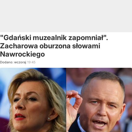
"Gdański muzealnik zapomniał".
Zacharowa oburzona słowami
Nawrockiego
Dodano:
wczoraj
19:45