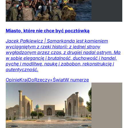
Miasto, które nie chce być pocztówką
Jacek Pałkiewicz | Samarkanda jest kamieniem
wyciągniętym z rzeki historii: z jednej strony
wygładzonym przez czas, z drugiej nadal ostrym. Ma
w sobie elegancję i brutalność, duchowość i handel,
pychę i modlitwę, naukę i zabobon, rekonstrukcję i
autentyczność.
Opinie
Kraj
DoRzeczy+
Świat
W numerze