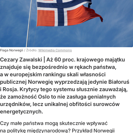
Flaga Norwegii
/ Źródło:
Wikimedia Commons
Cezary Zawalski | Aż 60 proc. krajowego majątku
znajduje się bezpośrednio w rękach państwa,
a w europejskim rankingu skali własności
publicznej Norwegię wyprzedzają jedynie Białoruś
i Rosja. Krytycy tego systemu słusznie zauważają,
że zamożność Oslo to nie zasługa genialnych
urzędników, lecz unikalnej obfitości surowców
energetycznych.
Czy małe państwa mogą skutecznie wpływać
na politykę międzynarodową? Przykład Norwegii