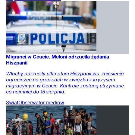
Migranci w Ceucie. Meloni odrzuciła żądania
Hiszpanii
Włochy odrzuciły ultimatum Hiszpanii ws. zniesienia
ograniczeń na granicach w związku z kryzysem
migracyjnym w Ceucie. Kontrole zostaną utrzymane
co najmniej do 15 sierpnia.
Świat
Obserwator mediów