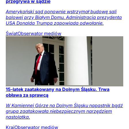
przegrywa w sądzie
Amerykański sąd ponownie wstrzymał budowę sali
balowej przy Białym Domu. Administracja prezydenta
USA Donalda Trumpa zapowiada odwołanie.
Świat
Obserwator mediów
15-latek zaatakowany na Dolnym Śląsku. Trwa
obława za sprawcą
W Kamiennej Górze na Dolnym Śląsku napastnik bądź
grupa zaatakowała niebezpiecznym narzędziem
nastolatka.
Kraj
Obserwator mediów