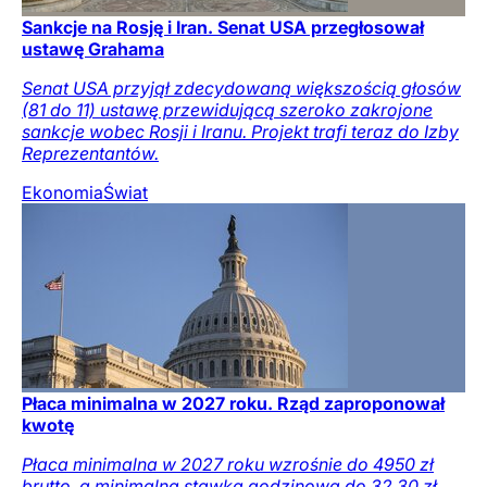
Sankcje na Rosję i Iran. Senat USA przegłosował
ustawę Grahama
Senat USA przyjął zdecydowaną większością głosów
(81 do 11) ustawę przewidującą szeroko zakrojone
sankcje wobec Rosji i Iranu. Projekt trafi teraz do Izby
Reprezentantów.
Ekonomia
Świat
Płaca minimalna w 2027 roku. Rząd zaproponował
kwotę
Płaca minimalna w 2027 roku wzrośnie do 4950 zł
brutto, a minimalna stawka godzinowa do 32,30 zł