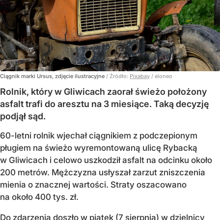
Ciągnik marki Ursus, zdjęcie ilustracyjne
/ Źródło:
Pixabay
/
eloneo
Rolnik, który w Gliwicach zaorał świeżo położony
asfalt trafi do aresztu na 3 miesiące. Taką decyzję
podjął sąd.
60-letni rolnik wjechał ciągnikiem z podczepionym
pługiem na świeżo wyremontowaną ulicę Rybacką
w Gliwicach i celowo uszkodził asfalt na odcinku około
200 metrów. Mężczyzna usłyszał zarzut zniszczenia
mienia o znacznej wartości. Straty oszacowano
na około 400 tys. zł.
Do zdarzenia doszło w piątek (7 sierpnia) w dzielnicy