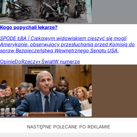
Kogo popychali lekarze?
SPODE ŁBA | Ciekawym widowiskiem cieszyć się mogli
Amerykanie, obserwujący przesłuchania przed Komisją do
spraw Bezpieczeństwa Wewnętrznego Senatu USA.
Opinie
DoRzeczy+
Świat
W numerze