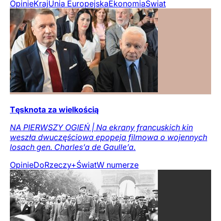
Opinie
Kraj
Unia Europejska
Ekonomia
Świat
Tęsknota za wielkością
NA PIERWSZY OGIEŃ | Na ekrany francuskich kin
weszła dwuczęściowa epopeja filmowa o wojennych
losach gen. Charles’a de Gaulle’a.
Opinie
DoRzeczy+
Świat
W numerze