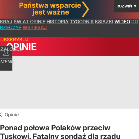
ROZWIŃ
▼
KRAJ
ŚWIAT
OPINIE
HISTORIA
TYGODNIK
KSIĄŻKI
WIDEO
DO
RZECZY+
WSPIERAJ
SUBSKRYBUJ
OPINIE
ZALOGUJ
MENU
Opinie
Ponad połowa Polaków przeciw
Tuskowi. Fatalny sondaż dla rządu