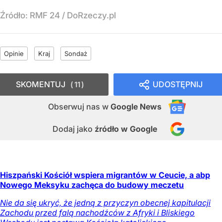
Źródło:
RMF 24
/
DoRzeczy.pl
Opinie
Kraj
Sondaż
SKOMENTUJ
UDOSTĘPNIJ
11
Obserwuj nas
w
Google News
Dodaj jako
źródło w Google
Hiszpański Kościół wspiera migrantów w Ceucie, a abp
Nowego Meksyku zachęca do budowy meczetu
Nie da się ukryć, że jedną z przyczyn obecnej kapitulacji
Zachodu przed falą nachodźców z Afryki i Bliskiego