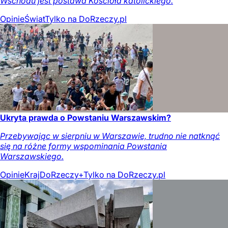
Wschodu jest postawa Kościoła katolickiego.
Opinie
Świat
Tylko na DoRzeczy.pl
Ukryta prawda o Powstaniu Warszawskim?
Przebywając w sierpniu w Warszawie, trudno nie natknąć
się na różne formy wspominania Powstania
Warszawskiego.
Opinie
Kraj
DoRzeczy+
Tylko na DoRzeczy.pl