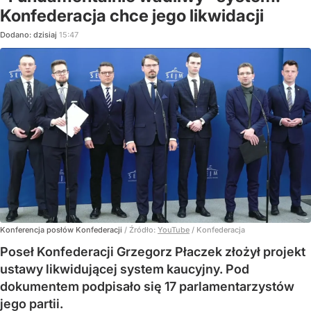
Konfederacja chce jego likwidacji
Dodano:
dzisiaj
15:47
Konferencja posłów Konfederacji
/ Źródło:
YouTube
/
Konfederacja
Poseł Konfederacji Grzegorz Płaczek złożył projekt
ustawy likwidującej system kaucyjny. Pod
dokumentem podpisało się 17 parlamentarzystów
jego partii.