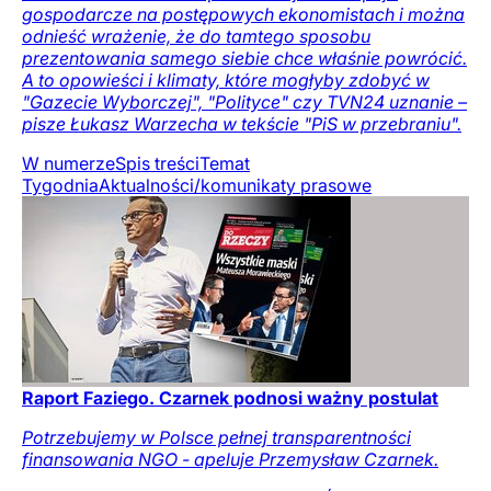
gospodarcze na postępowych ekonomistach i można
odnieść wrażenie, że do tamtego sposobu
prezentowania samego siebie chce właśnie powrócić.
A to opowieści i klimaty, które mogłyby zdobyć w
"Gazecie Wyborczej", "Polityce" czy TVN24 uznanie –
pisze Łukasz Warzecha w tekście "PiS w przebraniu".
W numerze
Spis treści
Temat
Tygodnia
Aktualności/komunikaty prasowe
Raport Faziego. Czarnek podnosi ważny postulat
Potrzebujemy w Polsce pełnej transparentności
finansowania NGO - apeluje Przemysław Czarnek.