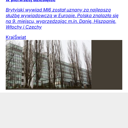
Brytyjski wywiad MI6 został uznany za najlepszą
służbę wywiadowczą w Europie. Polska znalazła się
na 9. miejscu, wyprzedzając m.in. Danię, Hiszpanię,
Włochy i Czechy
Kraj
Świat