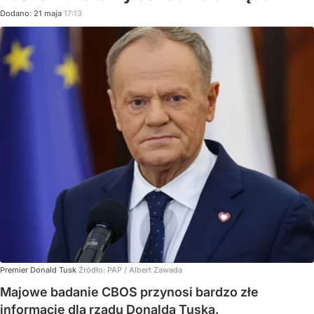
Dodano:
21
maja
17:13
Premier Donald Tusk
Źródło:
PAP
/
Albert Zawada
Majowe badanie CBOS przynosi bardzo złe
informacje dla rządu Donalda Tuska.