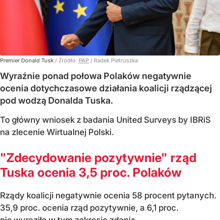
Premier Donald Tusk
/ Źródło:
PAP
/
Radek Pietruszka
Wyraźnie ponad połowa Polaków negatywnie
ocenia dotychczasowe działania koalicji rządzącej
pod wodzą Donalda Tuska.
To główny wniosek z badania United Surveys by IBRiS
na zlecenie Wirtualnej Polski.
"Zdecydowanie pozytywnie" rząd
Tuska ocenia 3,5 proc. Polaków
Rządy koalicji negatywnie ocenia 58 procent pytanych.
35,9 proc. ocenia rząd pozytywnie, a 6,1 proc.