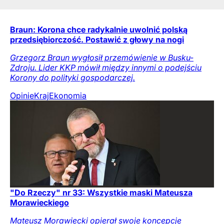
Braun: Korona chce radykalnie uwolnić polską
przedsiębiorczość. Postawić z głowy na nogi
Grzegorz Braun wygłosił przemówienie w Busku-
Zdroju. Lider KKP mówił między innymi o podejściu
Korony do polityki gospodarczej.
Opinie
Kraj
Ekonomia
"Do Rzeczy" nr 33: Wszystkie maski Mateusza
Morawieckiego
Mateusz Morawiecki opierał swoje koncepcje