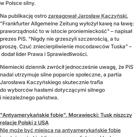
w Polsce silny.
Na publikację ostro
zareagował Jarosław Kaczyński.
"Frankfurter Allgemeine Zeitung wyłożył kawę na ławę:
praworządność to w istocie proniemieckość" – napisał
prezes PiS. "Nigdy nie grzeszyli szczerością, a tu
proszę. Czuć zniecierpliwienie mocodawców Tuska" –
dodał lider Prawa i Sprawiedliwości.
Niemiecki dziennik zwrócił jednocześnie uwagę, że PiS
nadal utrzymuje silne poparcie społeczne, a partia
Jarosława Kaczyńskiego skutecznie trafia
do wyborców hasłami dotyczącymi silnego
i niezależnego państwa.
"Antyamerykańskie fobie". Morawiecki: Tusk niszczy
relacje Polski z USA
Nie może być miejsca na antyamerykańskie fobie