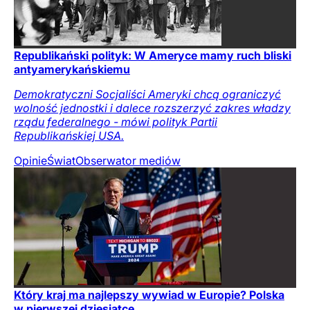
Republikański polityk: W Ameryce mamy ruch bliski
antyamerykańskiemu
Demokratyczni Socjaliści Ameryki chcą ograniczyć
wolność jednostki i dalece rozszerzyć zakres władzy
rządu federalnego - mówi polityk Partii
Republikańskiej USA.
Opinie
Świat
Obserwator mediów
Który kraj ma najlepszy wywiad w Europie? Polska
w pierwszej dziesiątce