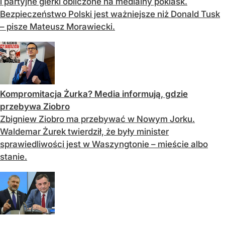
i partyjne gierki obliczone na medialny poklask.
Bezpieczeństwo Polski jest ważniejsze niż Donald Tusk
– pisze Mateusz Morawiecki.
Kompromitacja Żurka? Media informują, gdzie
przebywa Ziobro
Zbigniew Ziobro ma przebywać w Nowym Jorku.
Waldemar Żurek twierdził, że były minister
sprawiedliwości jest w Waszyngtonie – mieście albo
stanie.