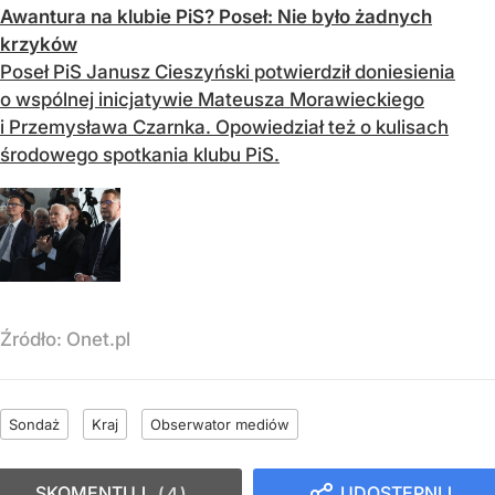
Awantura na klubie PiS? Poseł: Nie było żadnych
krzyków
Poseł PiS Janusz Cieszyński potwierdził doniesienia
o wspólnej inicjatywie Mateusza Morawieckiego
i Przemysława Czarnka. Opowiedział też o kulisach
środowego spotkania klubu PiS.
Źródło:
Onet.pl
Sondaż
Kraj
Obserwator mediów
SKOMENTUJ
UDOSTĘPNIJ
4