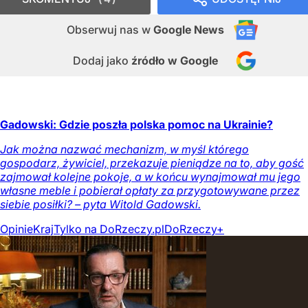
Obserwuj nas
w
Google News
Dodaj jako
źródło w Google
Gadowski: Gdzie poszła polska pomoc na Ukrainie?
Jak można nazwać mechanizm, w myśl którego
gospodarz, żywiciel, przekazuje pieniądze na to, aby gość
zajmował kolejne pokoje, a w końcu wynajmował mu jego
własne meble i pobierał opłaty za przygotowywane przez
siebie posiłki? – pyta Witold Gadowski.
Opinie
Kraj
Tylko na DoRzeczy.pl
DoRzeczy+