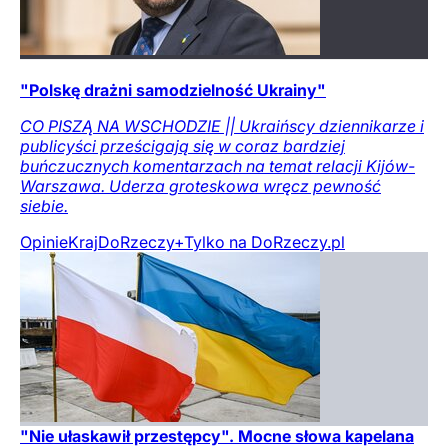
"Polskę drażni samodzielność Ukrainy"
CO PISZĄ NA WSCHODZIE || Ukraińscy dziennikarze i
publicyści prześcigają się w coraz bardziej
buńczucznych komentarzach na temat relacji Kijów-
Warszawa. Uderza groteskowa wręcz pewność
siebie.
Opinie
Kraj
DoRzeczy+
Tylko na DoRzeczy.pl
"Nie ułaskawił przestępcy". Mocne słowa kapelana