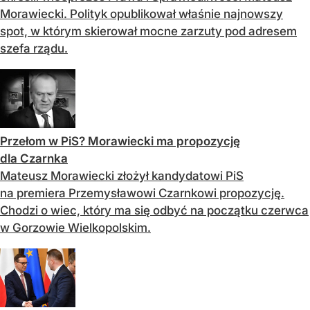
Morawiecki. Polityk opublikował właśnie najnowszy
spot, w którym skierował mocne zarzuty pod adresem
szefa rządu.
Przełom w PiS? Morawiecki ma propozycję
dla Czarnka
Mateusz Morawiecki złożył kandydatowi PiS
na premiera Przemysławowi Czarnkowi propozycję.
Chodzi o wiec, który ma się odbyć na początku czerwca
w Gorzowie Wielkopolskim.