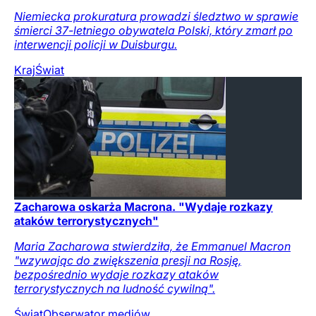
Niemiecka prokuratura prowadzi śledztwo w sprawie
śmierci 37-letniego obywatela Polski, który zmarł po
interwencji policji w Duisburgu.
Kraj
Świat
Zacharowa oskarża Macrona. "Wydaje rozkazy
ataków terrorystycznych"
Maria Zacharowa stwierdziła, że Emmanuel Macron
"wzywając do zwiększenia presji na Rosję,
bezpośrednio wydaje rozkazy ataków
terrorystycznych na ludność cywilną".
Świat
Obserwator mediów