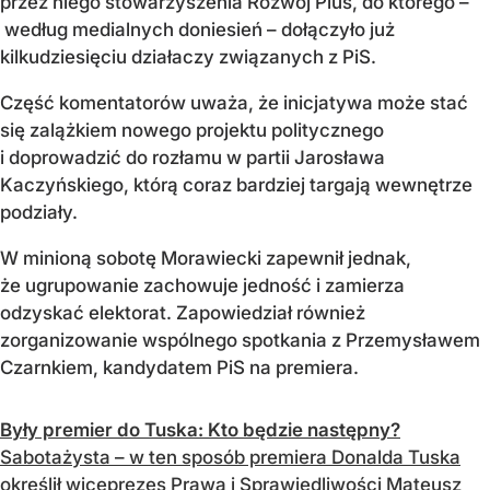
przez niego stowarzyszenia Rozwój Plus, do którego –
według medialnych doniesień – dołączyło już
kilkudziesięciu działaczy związanych z PiS.
Część komentatorów uważa, że inicjatywa może stać
się zalążkiem nowego projektu politycznego
i doprowadzić do rozłamu w partii Jarosława
Kaczyńskiego, którą coraz bardziej targają wewnętrze
podziały.
W minioną sobotę Morawiecki zapewnił jednak,
że ugrupowanie zachowuje jedność i zamierza
odzyskać elektorat. Zapowiedział również
zorganizowanie wspólnego spotkania z Przemysławem
Czarnkiem, kandydatem PiS na premiera.
Były premier do Tuska: Kto będzie następny?
Sabotażysta – w ten sposób premiera Donalda Tuska
określił wiceprezes Prawa i Sprawiedliwości Mateusz