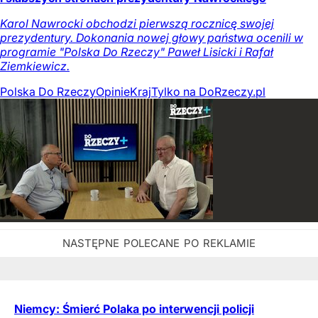
Karol Nawrocki obchodzi pierwszą rocznicę swojej
prezydentury. Dokonania nowej głowy państwa ocenili w
programie "Polska Do Rzeczy" Paweł Lisicki i Rafał
Ziemkiewicz.
Polska Do Rzeczy
Opinie
Kraj
Tylko na DoRzeczy.pl
Niemcy: Śmierć Polaka po interwencji policji