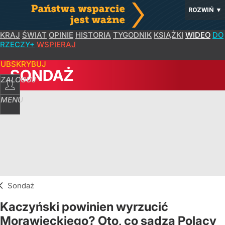
ROZWIŃ
▼
KRAJ
ŚWIAT
OPINIE
HISTORIA
TYGODNIK
KSIĄŻKI
WIDEO
DO
RZECZY+
WSPIERAJ
SUBSKRYBUJ
SONDAŻ
ZALOGUJ
MENU
Sondaż
Kaczyński powinien wyrzucić
Morawieckiego? Oto, co sądzą Polacy