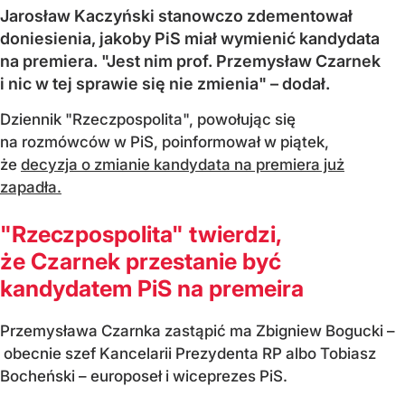
Jarosław Kaczyński stanowczo zdementował
doniesienia, jakoby PiS miał wymienić kandydata
na premiera. "Jest nim prof. Przemysław Czarnek
i nic w tej sprawie się nie zmienia" – dodał.
Dziennik "Rzeczpospolita", powołując się
na rozmówców w PiS, poinformował w piątek,
że
decyzja o zmianie kandydata na premiera już
zapadła.
"Rzeczpospolita" twierdzi,
że Czarnek przestanie być
kandydatem PiS na premeira
Przemysława Czarnka zastąpić ma Zbigniew Bogucki –
obecnie szef Kancelarii Prezydenta RP albo Tobiasz
Bocheński – europoseł i wiceprezes PiS.