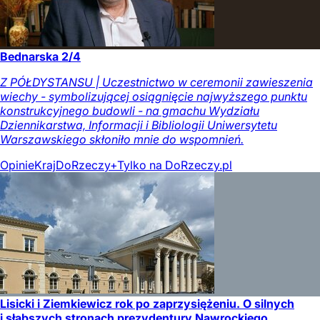
Bednarska 2/4
Z PÓŁDYSTANSU | Uczestnictwo w ceremonii zawieszenia
wiechy - symbolizującej osiągnięcie najwyższego punktu
konstrukcyjnego budowli - na gmachu Wydziału
Dziennikarstwa, Informacji i Bibliologii Uniwersytetu
Warszawskiego skłoniło mnie do wspomnień.
Opinie
Kraj
DoRzeczy+
Tylko na DoRzeczy.pl
Lisicki i Ziemkiewicz rok po zaprzysiężeniu. O silnych
i słabszych stronach prezydentury Nawrockiego