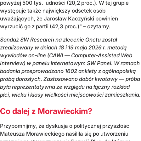
powyżej 500 tys. ludności (20,2 proc.). W tej grupie
występuje także największy odsetek osób
uważających, że Jarosław Kaczyński powinien
wyrzucić go z partii (42,3 proc.)" – czytamy.
Sondaż SW Research na zlecenie Onetu został
zrealizowany w dniach 18 i 19 maja 2026 r. metodą
wywiadów on-line (CAWI — Computer-Assisted Web
Interview) w panelu internetowym SW Panel. W ramach
badania przeprowadzono 1602 ankiety z ogólnopolską
próbą dorosłych. Zastosowano dobór kwotowy — próba
była reprezentatywna ze względu na łączny rozkład
płci, wieku i klasy wielkości miejscowości zamieszkania.
Co dalej z Morawieckim?
Przypomnijmy, że dyskusja o politycznej przyszłości
Mateusza Morawieckiego nasiliła się po utworzeniu