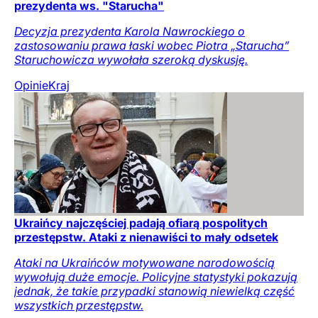
prezydenta ws. "Starucha"
Decyzja prezydenta Karola Nawrockiego o
zastosowaniu prawa łaski wobec Piotra „Starucha”
Staruchowicza wywołała szeroką dyskusję.
Opinie
Kraj
Ukraińcy najczęściej padają ofiarą pospolitych
przestępstw. Ataki z nienawiści to mały odsetek
Ataki na Ukraińców motywowane narodowością
wywołują duże emocje. Policyjne statystyki pokazują
jednak, że takie przypadki stanowią niewielką część
wszystkich przestępstw.