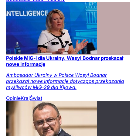
Polskie MiG-i dla Ukrainy. Wasyl Bodnar przekazał
nowe informacje
Ambasador Ukrainy w Polsce Wasyl Bodnar
przekazał nowe informacje dotyczące przekazania
myśliwców MiG-29 dla Kijowa.
Opinie
Kraj
Świat