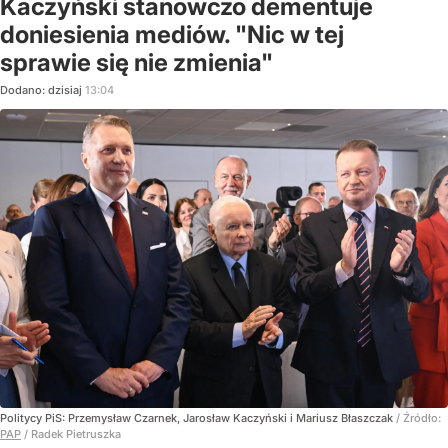
Kaczyński stanowczo dementuje
doniesienia mediów. "Nic w tej
sprawie się nie zmienia"
Dodano:
dzisiaj
13:04
Politycy PiS: Przemysław Czarnek, Jarosław Kaczyński i Mariusz Błaszczak
/ Źródło:
PAP
/
Radek Pietruszka