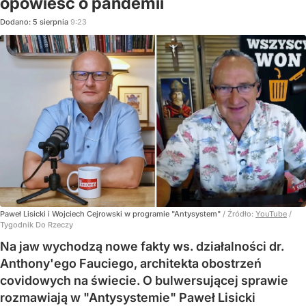
opowieść o pandemii
Dodano:
5
sierpnia
9:23
Paweł Lisicki i Wojciech Cejrowski w programie "Antysystem"
/ Źródło:
YouTube
/
Tygodnik Do Rzeczy
Na jaw wychodzą nowe fakty ws. działalności dr.
Anthony'ego Fauciego, architekta obostrzeń
covidowych na świecie. O bulwersującej sprawie
rozmawiają w "Antysystemie" Paweł Lisicki