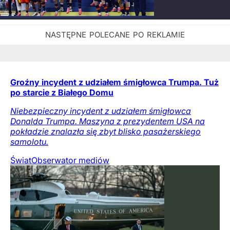
Groźny incydent z udziałem śmigłowca Trumpa. Tuż
po starcie z Białego Domu
Niebezpieczny incydent z udziałem śmigłowca
Donalda Trumpa. Maszyna z prezydentem USA na
pokładzie znalazła się zbyt blisko pasażerskiego
samolotu.
Świat
Obserwator mediów