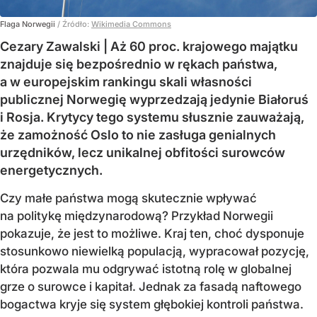
Flaga Norwegii
/ Źródło:
Wikimedia Commons
Cezary Zawalski | Aż 60 proc. krajowego majątku
znajduje się bezpośrednio w rękach państwa,
a w europejskim rankingu skali własności
publicznej Norwegię wyprzedzają jedynie Białoruś
i Rosja. Krytycy tego systemu słusznie zauważają,
że zamożność Oslo to nie zasługa genialnych
urzędników, lecz unikalnej obfitości surowców
energetycznych.
Czy małe państwa mogą skutecznie wpływać
na politykę międzynarodową? Przykład Norwegii
pokazuje, że jest to możliwe. Kraj ten, choć dysponuje
stosunkowo niewielką populacją, wypracował pozycję,
która pozwala mu odgrywać istotną rolę w globalnej
grze o surowce i kapitał. Jednak za fasadą naftowego
bogactwa kryje się system głębokiej kontroli państwa.