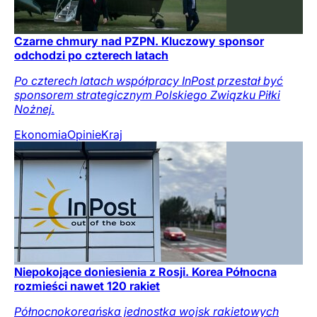
Czarne chmury nad PZPN. Kluczowy sponsor
odchodzi po czterech latach
Po czterech latach współpracy InPost przestał być
sponsorem strategicznym Polskiego Związku Piłki
Nożnej.
Ekonomia
Opinie
Kraj
Niepokojące doniesienia z Rosji. Korea Północna
rozmieści nawet 120 rakiet
Północnokoreańska jednostka wojsk rakietowych