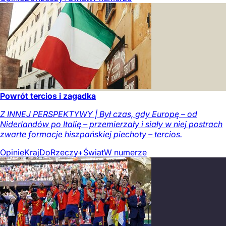
Powrót tercios i zagadka
Z INNEJ PERSPEKTYWY | Był czas, gdy Europę – od
Niderlandów po Italię – przemierzały i siały w niej postrach
zwarte formacje hiszpańskiej piechoty – tercios.
Opinie
Kraj
DoRzeczy+
Świat
W numerze