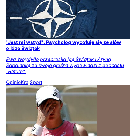
"Jest mi wstyd". Psycholog wycofuje się ze słów
o Idze Świątek
Ewa Woydyłło przeprosiła Igę Świątek i Arynę
Sabalenkę za swoje głośne wypowiedzi z podcastu
"Return".
Opinie
Kraj
Sport