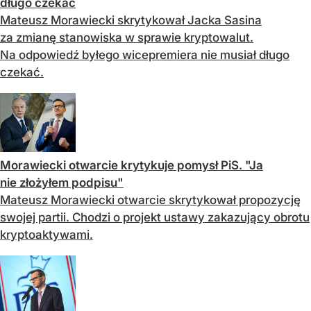
długo czekać
Mateusz Morawiecki skrytykował Jacka Sasina
za zmianę stanowiska w sprawie kryptowalut.
Na odpowiedź byłego wicepremiera nie musiał długo
czekać.
Morawiecki otwarcie krytykuje pomysł PiS. "Ja
nie złożyłem podpisu"
Mateusz Morawiecki otwarcie skrytykował propozycję
swojej partii. Chodzi o projekt ustawy zakazujący obrotu
kryptoaktywami.