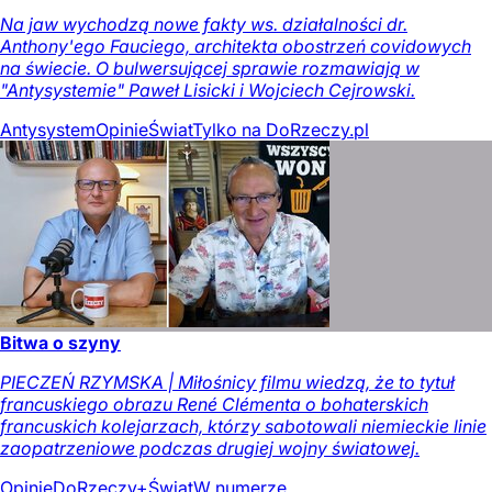
Na jaw wychodzą nowe fakty ws. działalności dr.
Anthony'ego Fauciego, architekta obostrzeń covidowych
na świecie. O bulwersującej sprawie rozmawiają w
"Antysystemie" Paweł Lisicki i Wojciech Cejrowski.
Antysystem
Opinie
Świat
Tylko na DoRzeczy.pl
Bitwa o szyny
PIECZEŃ RZYMSKA | Miłośnicy filmu wiedzą, że to tytuł
francuskiego obrazu René Clémenta o bohaterskich
francuskich kolejarzach, którzy sabotowali niemieckie linie
zaopatrzeniowe podczas drugiej wojny światowej.
Opinie
DoRzeczy+
Świat
W numerze