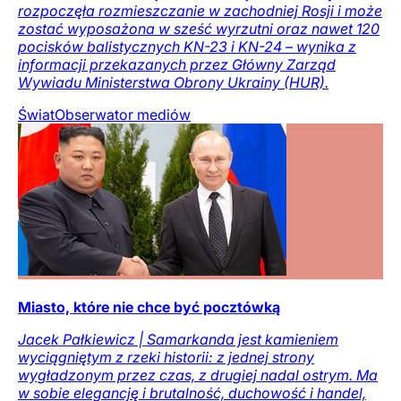
rozpoczęła rozmieszczanie w zachodniej Rosji i może
zostać wyposażona w sześć wyrzutni oraz nawet 120
pocisków balistycznych KN-23 i KN-24 – wynika z
informacji przekazanych przez Główny Zarząd
Wywiadu Ministerstwa Obrony Ukrainy (HUR).
Świat
Obserwator mediów
Miasto, które nie chce być pocztówką
Jacek Pałkiewicz | Samarkanda jest kamieniem
wyciągniętym z rzeki historii: z jednej strony
wygładzonym przez czas, z drugiej nadal ostrym. Ma
w sobie elegancję i brutalność, duchowość i handel,