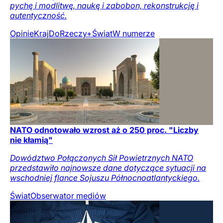
pychę i modlitwę, naukę i zabobon, rekonstrukcję i
autentyczność.
Opinie
Kraj
DoRzeczy+
Świat
W numerze
NATO odnotowało wzrost aż o 250 proc. "Liczby
nie kłamią"
Dowództwo Połączonych Sił Powietrznych NATO
przedstawiło najnowsze dane dotyczące sytuacji na
wschodniej flance Sojuszu Północnoatlantyckiego.
Świat
Obserwator mediów