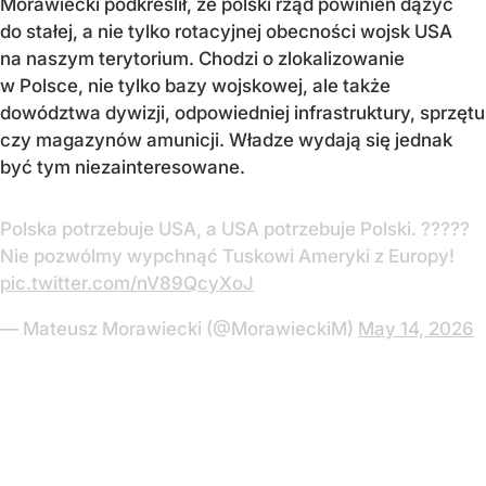
Morawiecki podkreślił, że polski rząd powinien dążyć
do stałej, a nie tylko rotacyjnej obecności wojsk USA
na naszym terytorium. Chodzi o zlokalizowanie
w Polsce, nie tylko bazy wojskowej, ale także
dowództwa dywizji, odpowiedniej infrastruktury, sprzętu
czy magazynów amunicji. Władze wydają się jednak
być tym niezainteresowane.
Polska potrzebuje USA, a USA potrzebuje Polski. ?????
Nie pozwólmy wypchnąć Tuskowi Ameryki z Europy!
pic.twitter.com/nV89QcyXoJ
— Mateusz Morawiecki (@MorawieckiM)
May 14, 2026