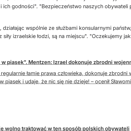
 i ich godności". "Bezpieczeństwo naszych obywateli
, działając wspólnie ze służbami konsularnymi państw,
iły izraelskie łodzi, są na miejscu". "Oczekujemy j
 w piasek". Mentzen: Izrael dokonuje zbrodni wojen
l regularnie łamie prawa człowieka, dokonuje zbrodni
w piasek i udaje, że nic się nie dzieje! – ocenił Sławo
Nie wolno traktować w ten sposób polskich obywateli