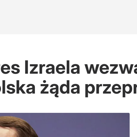
res Izraela wez
lska żąda przep