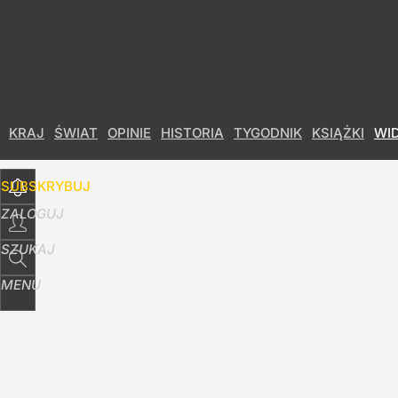
Udostępnij
20
Skomentuj
KRAJ
ŚWIAT
OPINIE
HISTORIA
TYGODNIK
KSIĄŻKI
WI
SUBSKRYBUJ
ZALOGUJ
SZUKAJ
MENU