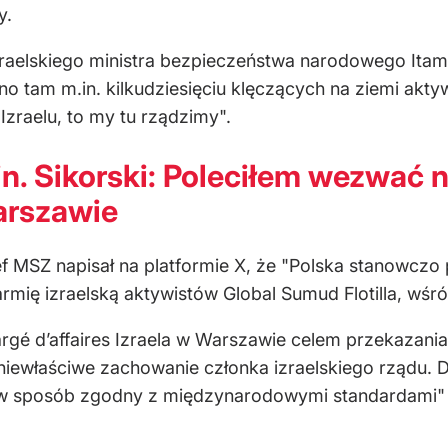
y.
aelskiego ministra bezpieczeństwa narodowego Itama
o tam m.in. kilkudziesięciu klęczących na ziemi akt
Izraelu, to my tu rządzimy".
in. Sikorski: Poleciłem wezwać 
Warszawie
ef MSZ napisał na platformie X, że "Polska stanowczo
mię izraelską aktywistów Global Sumud Flotilla, wśró
rgé d’affaires Izraela w Warszawie celem przekazan
e niewłaściwe zachowanie członka izraelskiego rządu
h w sposób zgodny z międzynarodowymi standardami" –