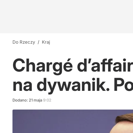
Do Rzeczy
/
Kraj
Chargé d’affai
na dywanik. Po
Dodano:
21
maja
9:02