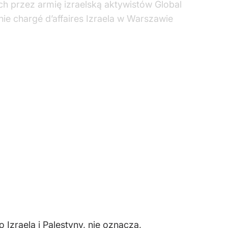
h przez armię izraelską aktywistów Global
ie chargé d’affaires Izraela w Warszawie
Izraela i Palestyny, nie oznacza,