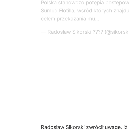
Polska stanowczo potępia postępowa
Sumud Flotilla, wśród których znajd
celem przekazania mu…
— Radosław Sikorski ???? (@sikorsk
Radosław Sikorski zwrócił uwagę, iż