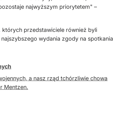
 pozostaje najwyższym priorytetem" –
 których przedstawiciele również byli
ak najszybszego wydania zgody na spotkania
nych
 wojennych, a nasz rząd tchórzliwie chowa
mir Mentzen.