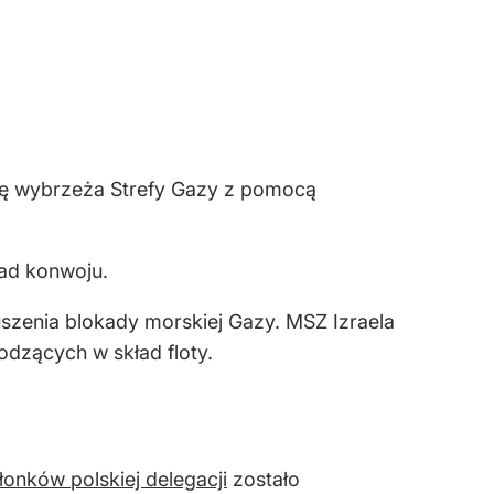
onę wybrzeża Strefy Gazy z pomocą
ad konwoju.
uszenia blokady morskiej Gazy. MSZ Izraela
hodzących w skład floty.
łonków polskiej delegacji
zostało