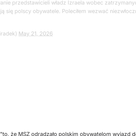
nie przedstawicieli władz Izraela wobec zatrzymanyc
ują się polscy obywatele. Poleciłem wezwać niezwłoczn
iradek)
May 21, 2026
 "to, że MSZ odradzało polskim obywatelom wyjazd do 