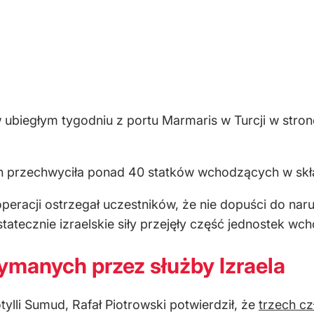
w ubiegłym tygodniu z portu Marmaris w Turcji w str
ch przechwyciła ponad 40 statków wchodzących w skł
peracji ostrzegał uczestników, że nie dopuści do nar
Ostatecznie izraelskie siły przejęły część jednostek wc
ymanych przez służby Izraela
otylli Sumud, Rafał Piotrowski potwierdził, że
trzech cz