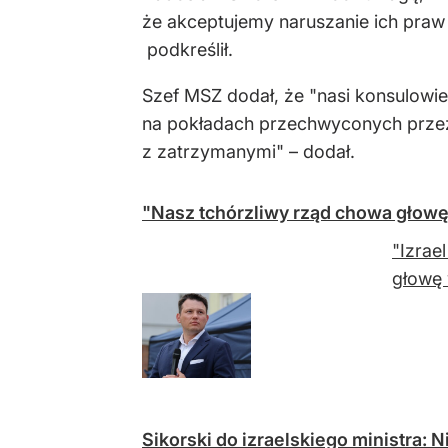
że akceptujemy naruszanie ich praw
podkreślił.
Szef MSZ dodał, że "nasi konsulowie
na pokładach przechwyconych przez s
z zatrzymanymi" – dodał.
"Nasz tchórzliwy rząd chowa głowę
"Izrae
głowę 
Sikorski do izraelskiego ministra: 