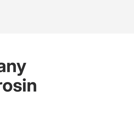
wany
rosin