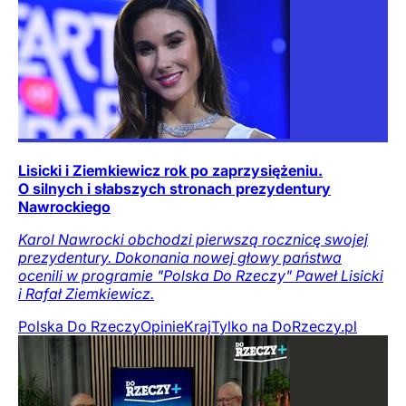
Lisicki i Ziemkiewicz rok po zaprzysiężeniu.
O silnych i słabszych stronach prezydentury
Nawrockiego
Karol Nawrocki obchodzi pierwszą rocznicę swojej
prezydentury. Dokonania nowej głowy państwa
ocenili w programie "Polska Do Rzeczy" Paweł Lisicki
i Rafał Ziemkiewicz.
Polska Do Rzeczy
Opinie
Kraj
Tylko na DoRzeczy.pl