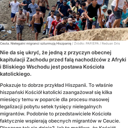
Ceuta. Nielegalni migranci szturmują Hiszpanię
/ Źródło:
PAP/EPA
/
Reduan Dris
Nie da się ukryć, że jedną z przyczyn obecnej
kapitulacji Zachodu przed falą nachodźców z Afryki
i Bliskiego Wschodu jest postawa Kościoła
katolickiego.
Pokazuje to dobrze przykład Hiszpanii. To właśnie
hiszpański Kościół katolicki zaangażował się kilka
miesięcy temu w poparcie dla procesu masowej
legalizacji pobytu setek tysięcy nielegalnych
migrantów. Podobnie to przedstawiciele Kościoła
faktycznie wspierają obecnych migrantów w Ceucie.
Dlaczego tak się dzieje? Jak to możliwe, że Kościół,