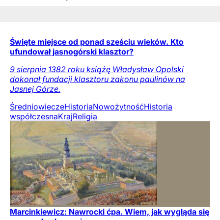
Święte miejsce od ponad sześciu wieków. Kto
ufundował jasnogórski klasztor?
9 sierpnia 1382 roku książę Władysław Opolski
dokonał fundacji klasztoru zakonu paulinów na
Jasnej Górze.
Średniowiecze
Historia
Nowożytność
Historia
współczesna
Kraj
Religia
Marcinkiewicz: Nawrocki ćpa. Wiem, jak wygląda się