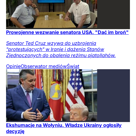
Prowojenne wezwanie senatora USA. "Dać im broń"
Senator Ted Cruz wzywa do uzbrojenia
"protestujących" w Iranie i dążenia Stanów
Zjednoczonych do obalenia reżimu ajatollahów.
Opinie
Obserwator mediów
Świat
Ekshumacje na Wołyniu. Władze Ukrainy ogłosiły
decyzję