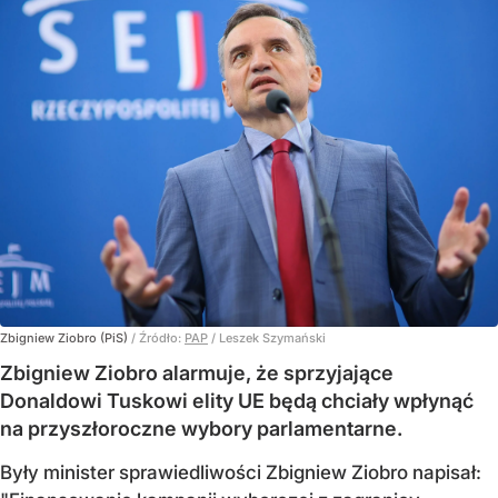
Zbigniew Ziobro (PiS)
/ Źródło:
PAP
/
Leszek Szymański
Zbigniew Ziobro alarmuje, że sprzyjające
Donaldowi Tuskowi elity UE będą chciały wpłynąć
na przyszłoroczne wybory parlamentarne.
Były minister sprawiedliwości Zbigniew Ziobro napisał: