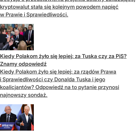
kryptowalut stała się kolejnym powodem napięć
w Prawie i Sprawiedliwości.
Kiedy Polakom żyło się lepiej: za Tuska czy za PiS?
Znamy odpowiedź
Kiedy Polakom żyło się lepiej: za rządów Prawa
i Sprawiedliwości czy Donalda Tuska i jego
koalicjantów? Odpowiedź na to pytanie przynosi
najnowszy sondaż.