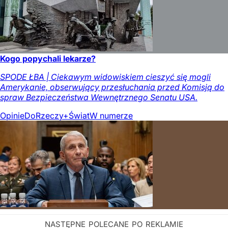
Kogo popychali lekarze?
SPODE ŁBA | Ciekawym widowiskiem cieszyć się mogli
Amerykanie, obserwujący przesłuchania przed Komisją do
spraw Bezpieczeństwa Wewnętrznego Senatu USA.
Opinie
DoRzeczy+
Świat
W numerze