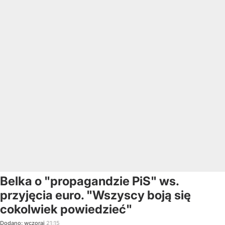
Belka o "propagandzie PiS" ws.
przyjęcia euro. "Wszyscy boją się
cokolwiek powiedzieć"
Dodano:
wczoraj
21:15