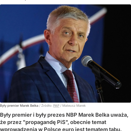
Były premier Marek Belka
/ Źródło:
PAP
/
Mateusz Marek
Były premier i były prezes NBP Marek Belka uważa,
że przez "propagandę PiS", obecnie temat
wprowadzenia w Polsce euro jest tematem tabu.