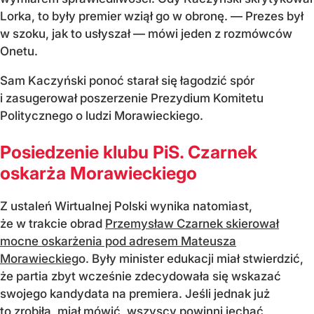
Lorka, to były premier wziął go w obronę. — Prezes był
w szoku, jak to usłyszał — mówi jeden z rozmówców
Onetu.
Sam Kaczyński ponoć starał się łagodzić spór
i zasugerował poszerzenie Prezydium Komitetu
Politycznego o ludzi Morawieckiego.
Posiedzenie klubu PiS. Czarnek
oskarża Morawieckiego
Z ustaleń Wirtualnej Polski wynika natomiast,
że w trakcie obrad
Przemysław Czarnek skierował
mocne oskarżenia pod adresem Mateusza
Morawieckieg
o. Były minister edukacji miał stwierdzić,
że partia zbyt wcześnie zdecydowała się wskazać
swojego kandydata na premiera. Jeśli jednak już
to zrobiła, miał mówić, wszyscy powinni jechać