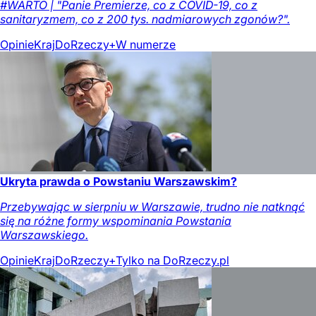
#WARTO | "Panie Premierze, co z COVID-19, co z
sanitaryzmem, co z 200 tys. nadmiarowych zgonów?".
Opinie
Kraj
DoRzeczy+
W numerze
Ukryta prawda o Powstaniu Warszawskim?
Przebywając w sierpniu w Warszawie, trudno nie natknąć
się na różne formy wspominania Powstania
Warszawskiego.
Opinie
Kraj
DoRzeczy+
Tylko na DoRzeczy.pl