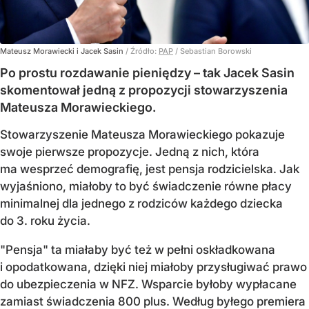
Mateusz Morawiecki i Jacek Sasin
/ Źródło:
PAP
/
Sebastian Borowski
Po prostu rozdawanie pieniędzy – tak Jacek Sasin
skomentował jedną z propozycji stowarzyszenia
Mateusza Morawieckiego.
Stowarzyszenie Mateusza Morawieckiego pokazuje
swoje pierwsze propozycje. Jedną z nich, która
ma wesprzeć demografię, jest pensja rodzicielska. Jak
wyjaśniono, miałoby to być świadczenie równe płacy
minimalnej dla jednego z rodziców każdego dziecka
do 3. roku życia.
"Pensja" ta miałaby być też w pełni oskładkowana
i opodatkowana, dzięki niej miałoby przysługiwać prawo
do ubezpieczenia w NFZ. Wsparcie byłoby wypłacane
zamiast świadczenia 800 plus. Według byłego premiera