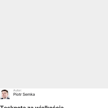
Autor:
Piotr Semka
Tęsknota za wielkością