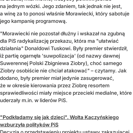
na jednym wózki. Jego zdaniem, tak jednak nie jest,
a winę za to ponosi właśnie Morawiecki, który sabotuje
jego kampanię programową.
"Morawiecki nie pozostał dłużny i wskazał na zgubną
dla PiS radykalizację przekazu, która ma "ułatwiać
działania" Donaldowi Tuskowi. Były premier stwierdził,
iż partię ogarnęła 'suwpolizacja' (od nazwy dawnej
Suwerennej Polski Zbigniewa Ziobry), choć samego
Ziobry osobiście nie chciał atakować" – czytamy. Jak
dodano, były premier miał jedynie zasugerować,
że w okresie kierowania przez Ziobrę resortem
sprawiedliwości miały miejsce przecieki medialne, które
uderzały m.in. w liderów PiS.
"Podkładamy się jak dzieci". Wolta Kaczyńskiego
wzburzyła polityków PiS
Decyzja o przedstawieniu projektu ustawy zakazującej