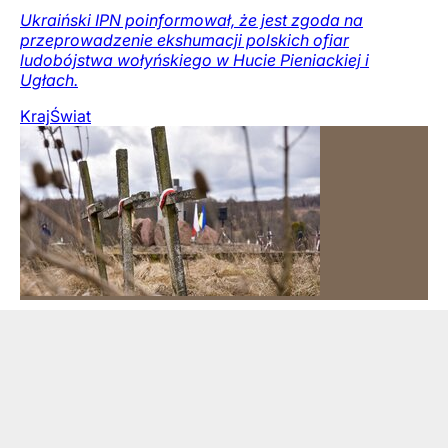
Ukraiński IPN poinformował, że jest zgoda na
przeprowadzenie ekshumacji polskich ofiar
ludobójstwa wołyńskiego w Hucie Pieniackiej i
Ugłach.
Kraj
Świat