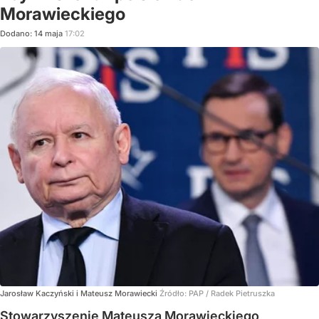
Morawieckiego
Dodano:
14
maja
17:02
Jarosław Kaczyński i Mateusz Morawiecki
Źródło:
PAP
/
Radek Pietruszka
Stowarzyszenie Mateusza Morawieckiego