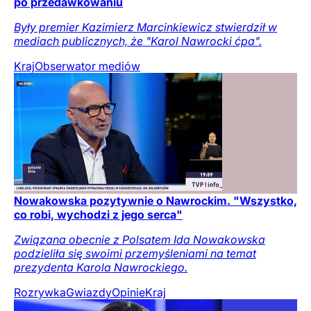
po przedawkowaniu
Były premier Kazimierz Marcinkiewicz stwierdził w
mediach publicznych, że "Karol Nawrocki ćpa".
Kraj
Obserwator mediów
Nowakowska pozytywnie o Nawrockim. "Wszystko,
co robi, wychodzi z jego serca"
Związana obecnie z Polsatem Ida Nowakowska
podzieliła się swoimi przemyśleniami na temat
prezydenta Karola Nawrockiego.
Rozrywka
Gwiazdy
Opinie
Kraj