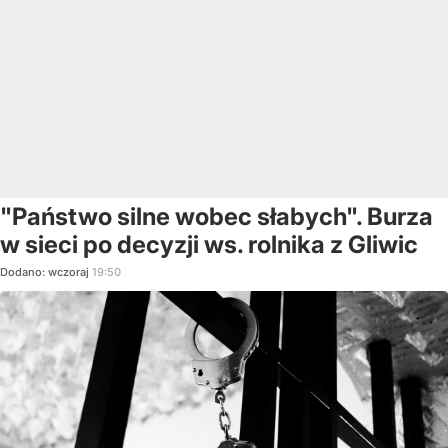
"Państwo silne wobec słabych". Burza
w sieci po decyzji ws. rolnika z Gliwic
Dodano:
wczoraj
19:50