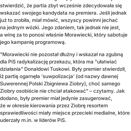
stwierdzić, że partia zbyt wcześnie zdecydowała się
wskazać swojego kandydata na premiera. Jeśli jednak
już to zrobiła, miał mówić, wszyscy powinni jechać
na jednym wózki. Jego zdaniem, tak jednak nie jest,
a winę za to ponosi właśnie Morawiecki, który sabotuje
jego kampanię programową.
"Morawiecki nie pozostał dłużny i wskazał na zgubną
dla PiS radykalizację przekazu, która ma "ułatwiać
działania" Donaldowi Tuskowi. Były premier stwierdził,
iż partię ogarnęła 'suwpolizacja' (od nazwy dawnej
Suwerennej Polski Zbigniewa Ziobry), choć samego
Ziobry osobiście nie chciał atakować" – czytamy. Jak
dodano, były premier miał jedynie zasugerować,
że w okresie kierowania przez Ziobrę resortem
sprawiedliwości miały miejsce przecieki medialne, które
uderzały m.in. w liderów PiS.