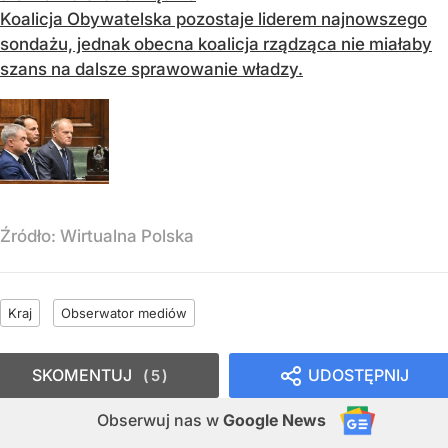
Koalicja Obywatelska pozostaje liderem najnowszego
sondażu, jednak obecna koalicja rządząca nie miałaby
szans na dalsze sprawowanie władzy.
Źródło:
Wirtualna Polska
Kraj
Obserwator mediów
SKOMENTUJ
UDOSTĘPNIJ
5
Obserwuj nas
w
Google News