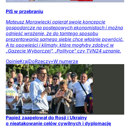
PiS w przebraniu
Mateusz Morawiecki opierał swoje koncepcje
gospodarcze na postępowych ekonomistach i można
odnieść wrażenie, że do tamtego sposobu
prezentowania samego siebie chce właśnie powrócić.
A to opowieści i klimaty, które mogłyby zdobyć w
„Gazecie Wyborczej”, „Polityce” czy TVN24 uznanie.
Opinie
Kraj
DoRzeczy+
W numerze
Papież zaapelował do Rosji i Ukrainy
o nieatakowanie celów cywilnych i dyplomację