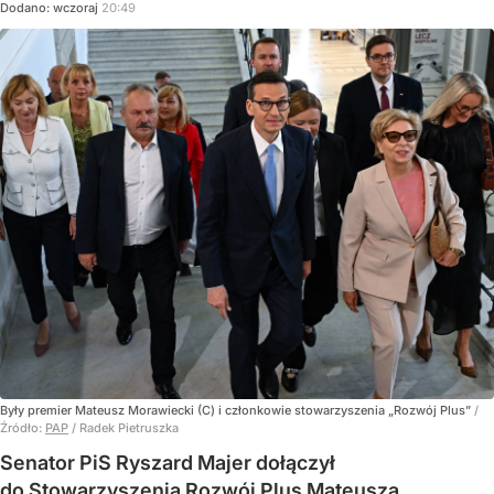
Dodano:
wczoraj
20:49
Były premier Mateusz Morawiecki (C) i członkowie stowarzyszenia „Rozwój Plus”
/
Źródło:
PAP
/
Radek Pietruszka
Senator PiS Ryszard Majer dołączył
do Stowarzyszenia Rozwój Plus Mateusza