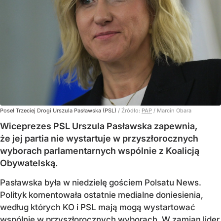
Poseł Trzeciej Drogi Urszula Pasławska (PSL)
/ Źródło:
PAP
/
Marcin Obara
Wiceprezes PSL Urszula Pasławska zapewnia,
że jej partia nie wystartuje w przyszłorocznych
wyborach parlamentarnych wspólnie z Koalicją
Obywatelską.
Pasławska była w niedzielę gościem Polsatu News.
Polityk komentowała ostatnie medialne doniesienia,
według których KO i PSL mają mogą wystartować
wspólnie w przyszłorocznych wyborach. W zamian lider