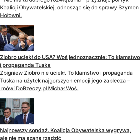
Koalicji Obywatelskiej, odnosząc się do sprawy Szymon
Hołowni.
Ziobro uciekł do USA? Woś jednoznacznie: To kłamstwo
i propaganda Tuska
Zbigniew Ziobro nie uciekł. To kłamstwo i propaganda
Tuska na użytek najgorszych emocji jego zaplecza –
mówi DoRzeczy.pl Michał Woś.
Najnowszy sondaż. Koalicja Obywatelska wygrywa,
ale nie ma szans rządzić