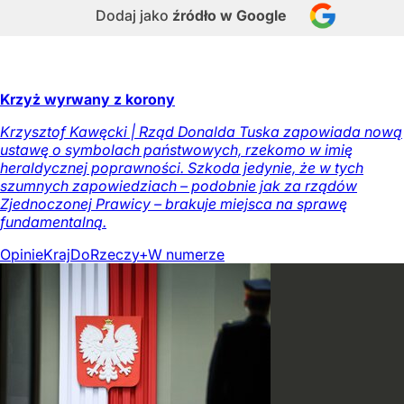
Dodaj jako
źródło w Google
Krzyż wyrwany z korony
Krzysztof Kawęcki | Rząd Donalda Tuska zapowiada nową
ustawę o symbolach państwowych, rzekomo w imię
heraldycznej poprawności. Szkoda jedynie, że w tych
szumnych zapowiedziach – podobnie jak za rządów
Zjednoczonej Prawicy – brakuje miejsca na sprawę
fundamentalną.
Opinie
Kraj
DoRzeczy+
W numerze