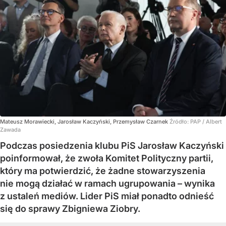
Mateusz Morawiecki, Jarosław Kaczyński, Przemysław Czarnek
Źródło:
PAP
/
Albert
Zawada
Podczas posiedzenia klubu PiS Jarosław Kaczyński
poinformował, że zwoła Komitet Polityczny partii,
który ma potwierdzić, że żadne stowarzyszenia
nie mogą działać w ramach ugrupowania – wynika
z ustaleń mediów. Lider PiS miał ponadto odnieść
się do sprawy Zbigniewa Ziobry.