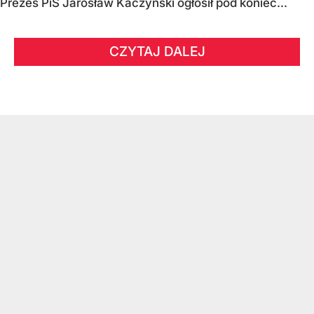
Prezes PiS Jarosław Kaczyński ogłosił pod koniec...
CZYTAJ DALEJ