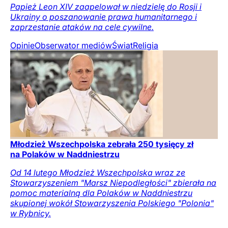
Papież Leon XIV zaapelował w niedzielę do Rosji i
Ukrainy o poszanowanie prawa humanitarnego i
zaprzestanie ataków na cele cywilne.
Opinie
Obserwator mediów
Świat
Religia
Młodzież Wszechpolska zebrała 250 tysięcy zł
na Polaków w Naddniestrzu
Od 14 lutego Młodzież Wszechpolska wraz ze
Stowarzyszeniem "Marsz Niepodległości" zbierała na
pomoc materialną dla Polaków w Naddniestrzu
skupionej wokół Stowarzyszenia Polskiego "Polonia"
w Rybnicy.