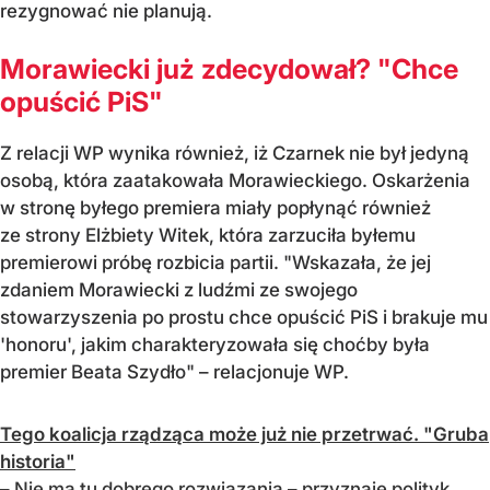
rezygnować nie planują.
Morawiecki już zdecydował? "Chce
opuścić PiS"
Z relacji WP wynika również, iż Czarnek nie był jedyną
osobą, która zaatakowała Morawieckiego. Oskarżenia
w stronę byłego premiera miały popłynąć również
ze strony Elżbiety Witek, która zarzuciła byłemu
premierowi próbę rozbicia partii. "Wskazała, że jej
zdaniem Morawiecki z ludźmi ze swojego
stowarzyszenia po prostu chce opuścić PiS i brakuje mu
'honoru', jakim charakteryzowała się choćby była
premier Beata Szydło" – relacjonuje WP.
Tego koalicja rządząca może już nie przetrwać. "Gruba
historia"
– Nie ma tu dobrego rozwiązania – przyznaje polityk