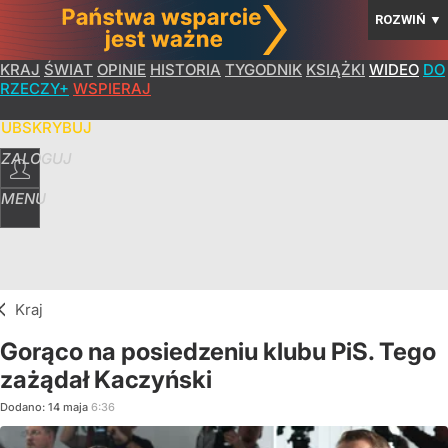
ROZWIŃ
▼
KRAJ
ŚWIAT
OPINIE
HISTORIA
TYGODNIK
KSIĄŻKI
WIDEO
DO
RZECZY+
WSPIERAJ
SUBSKRYBUJ
ZALOGUJ
MENU
Kraj
Gorąco na posiedzeniu klubu PiS. Tego
zażądał Kaczyński
Dodano:
14
maja
6:36