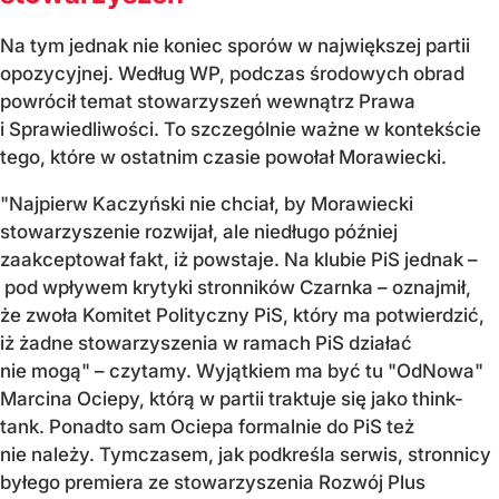
Na tym jednak nie koniec sporów w największej partii
opozycyjnej. Według WP, podczas środowych obrad
powrócił temat stowarzyszeń wewnątrz Prawa
i Sprawiedliwości. To szczególnie ważne w kontekście
tego, które w ostatnim czasie powołał Morawiecki.
"Najpierw Kaczyński nie chciał, by Morawiecki
stowarzyszenie rozwijał, ale niedługo później
zaakceptował fakt, iż powstaje. Na klubie PiS jednak –
pod wpływem krytyki stronników Czarnka – oznajmił,
że zwoła Komitet Polityczny PiS, który ma potwierdzić,
iż żadne stowarzyszenia w ramach PiS działać
nie mogą" – czytamy. Wyjątkiem ma być tu "OdNowa"
Marcina Ociepy, którą w partii traktuje się jako think-
tank. Ponadto sam Ociepa formalnie do PiS też
nie należy. Tymczasem, jak podkreśla serwis, stronnicy
byłego premiera ze stowarzyszenia Rozwój Plus