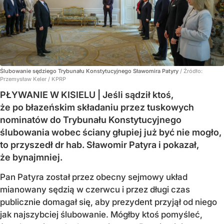
Ślubowanie sędziego Trybunału Konstytucyjnego Sławomira Patyry
/ Źródło:
Przemysław Keler / KPRP
PŁYWANIE W KISIELU | Jeśli sądził ktoś,
że po błazeńskim składaniu przez tuskowych
nominatów do Trybunału Konstytucyjnego
ślubowania wobec ściany głupiej już być nie mogło,
to przyszedł dr hab. Sławomir Patyra i pokazał,
że bynajmniej.
Pan Patyra został przez obecny sejmowy układ
mianowany sędzią w czerwcu i przez długi czas
publicznie domagał się, aby prezydent przyjął od niego
jak najszybciej ślubowanie. Mógłby ktoś pomyśleć,