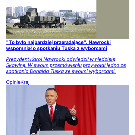
"To było najbardziej przerażające". Nawrocki
wspomniał o spotkaniu Tuska z wyborcami
Prezydent Karol Nawrocki odwiedził w niedzielę
Skawinę. W swoim przemówieniu przywołał jedno ze
spotkania Donalda Tuska ze swoimi wyborcami.
Opinie
Kraj