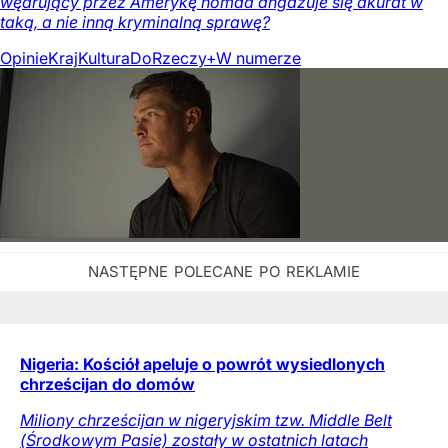
wędrujący przez Amerykę nomad angażuje się akurat w
taką, a nie inną kryminalną sprawę?
Opinie
Kraj
Kultura
DoRzeczy+
W numerze
Nigeria: Kościół apeluje o powrót wysiedlonych
chrześcijan do domów
Miliony chrześcijan w nigeryjskim tzw. Middle Belt
(Środkowym Pasie) zostały w ostatnich latach