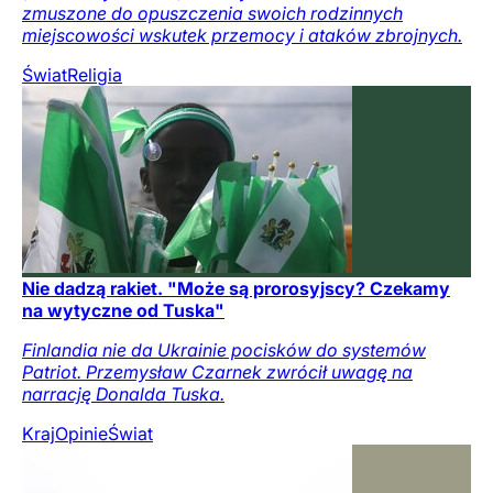
zmuszone do opuszczenia swoich rodzinnych
miejscowości wskutek przemocy i ataków zbrojnych.
Świat
Religia
Nie dadzą rakiet. "Może są prorosyjscy? Czekamy
na wytyczne od Tuska"
Finlandia nie da Ukrainie pocisków do systemów
Patriot. Przemysław Czarnek zwrócił uwagę na
narrację Donalda Tuska.
Kraj
Opinie
Świat