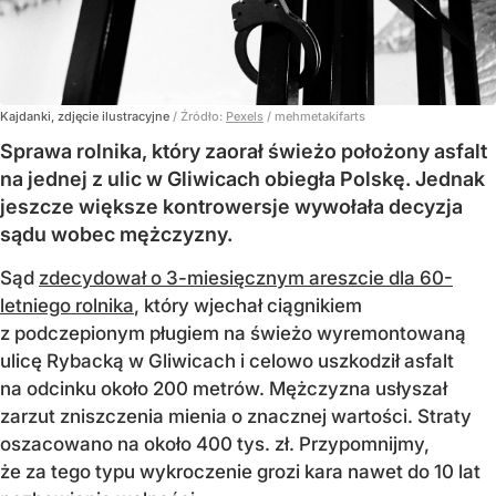
Kajdanki, zdjęcie ilustracyjne
/ Źródło:
Pexels
/
mehmetakifarts
Sprawa rolnika, który zaorał świeżo położony asfalt
na jednej z ulic w Gliwicach obiegła Polskę. Jednak
jeszcze większe kontrowersje wywołała decyzja
sądu wobec mężczyzny.
Sąd
zdecydował o 3-miesięcznym areszcie dla 60-
letniego rolnika
, który wjechał ciągnikiem
z podczepionym pługiem na świeżo wyremontowaną
ulicę Rybacką w Gliwicach i celowo uszkodził asfalt
na odcinku około 200 metrów. Mężczyzna usłyszał
zarzut zniszczenia mienia o znacznej wartości. Straty
oszacowano na około 400 tys. zł. Przypomnijmy,
że za tego typu wykroczenie grozi kara nawet do 10 lat