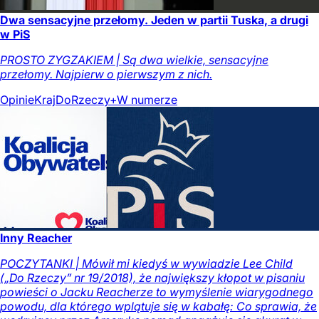
Dwa sensacyjne przełomy. Jeden w partii Tuska, a drugi
w PiS
PROSTO ZYGZAKIEM | Są dwa wielkie, sensacyjne
przełomy. Najpierw o pierwszym z nich.
Opinie
Kraj
DoRzeczy+
W numerze
Inny Reacher
POCZYTANKI | Mówił mi kiedyś w wywiadzie Lee Child
(„Do Rzeczy” nr 19/2018), że największy kłopot w pisaniu
powieści o Jacku Reacherze to wymyślenie wiarygodnego
powodu, dla którego wplątuje się w kabałę: Co sprawia, że