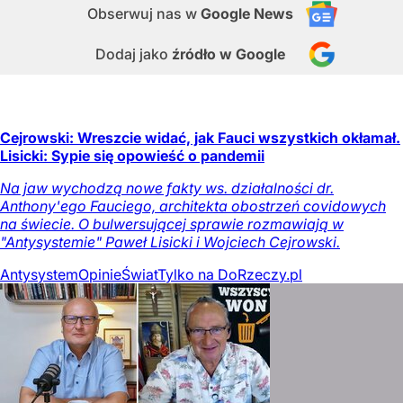
Obserwuj nas
w
Google News
Dodaj jako
źródło w Google
Cejrowski: Wreszcie widać, jak Fauci wszystkich okłamał.
Lisicki: Sypie się opowieść o pandemii
Na jaw wychodzą nowe fakty ws. działalności dr.
Anthony'ego Fauciego, architekta obostrzeń covidowych
na świecie. O bulwersującej sprawie rozmawiają w
"Antysystemie" Paweł Lisicki i Wojciech Cejrowski.
Antysystem
Opinie
Świat
Tylko na DoRzeczy.pl