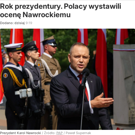
Rok prezydentury. Polacy wystawili
ocenę Nawrockiemu
Dodano:
dzisiaj
9:19
Prezydent Karol Nawrocki
/ Źródło:
PAP
/
Paweł Supernak