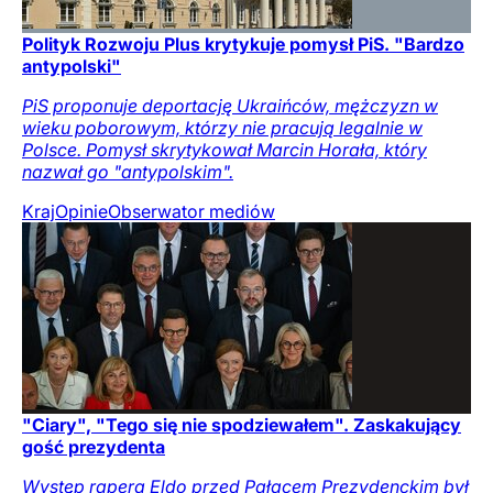
Polityk Rozwoju Plus krytykuje pomysł PiS. "Bardzo
antypolski"
PiS proponuje deportację Ukraińców, mężczyzn w
wieku poborowym, którzy nie pracują legalnie w
Polsce. Pomysł skrytykował Marcin Horała, który
nazwał go "antypolskim".
Kraj
Opinie
Obserwator mediów
"Ciary", "Tego się nie spodziewałem". Zaskakujący
gość prezydenta
Występ rapera Eldo przed Pałacem Prezydenckim był