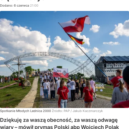
Dodano:
6
czerwca
21:00
Spotkanie Młodych Lednica 2000
Źródło:
PAP
/
Jakub Kaczmarczyk
Dziękuję za waszą obecność, za waszą odwagę
wiary – mówił prymas Polski abp Wojciech Polak