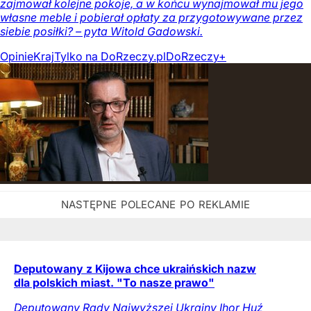
zajmował kolejne pokoje, a w końcu wynajmował mu jego
własne meble i pobierał opłaty za przygotowywane przez
siebie posiłki? – pyta Witold Gadowski.
Opinie
Kraj
Tylko na DoRzeczy.pl
DoRzeczy+
Deputowany z Kijowa chce ukraińskich nazw
dla polskich miast. "To nasze prawo"
Deputowany Rady Najwyższej Ukrainy Ihor Huź