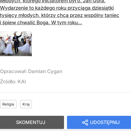
Młodych, którego inicjatorem był o. Jan Góra.
Wydarzenie to każdego roku przyciąga dziesiątki
tysięcy młodych, którzy chcą przez wspólny taniec
i śpiew chwalić Boga. W tym roku...
Opracował:
Damian Cygan
Źródło:
KAI
Religia
Kraj
SKOMENTUJ
UDOSTĘPNIJ