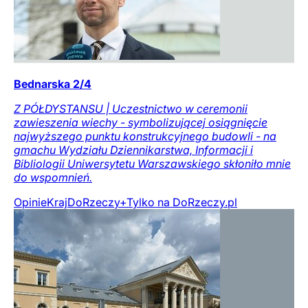
Bednarska 2/4
Z PÓŁDYSTANSU | Uczestnictwo w ceremonii
zawieszenia wiechy - symbolizującej osiągnięcie
najwyższego punktu konstrukcyjnego budowli - na
gmachu Wydziału Dziennikarstwa, Informacji i
Bibliologii Uniwersytetu Warszawskiego skłoniło mnie
do wspomnień.
Opinie
Kraj
DoRzeczy+
Tylko na DoRzeczy.pl