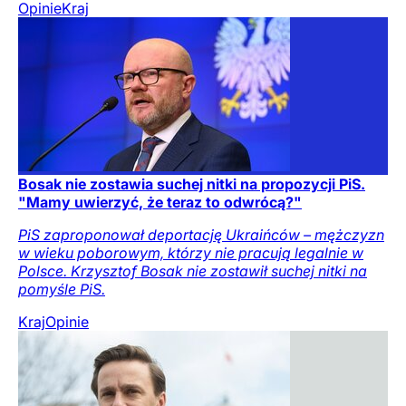
Opinie
Kraj
Bosak nie zostawia suchej nitki na propozycji PiS.
"Mamy uwierzyć, że teraz to odwrócą?"
PiS zaproponował deportację Ukraińców – mężczyzn
w wieku poborowym, którzy nie pracują legalnie w
Polsce. Krzysztof Bosak nie zostawił suchej nitki na
pomyśle PiS.
Kraj
Opinie