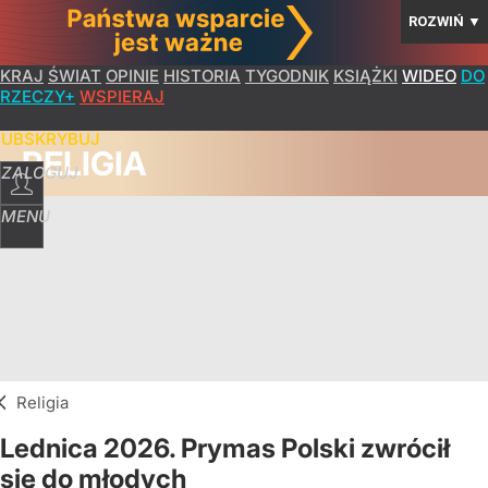
ROZWIŃ
▼
KRAJ
ŚWIAT
OPINIE
HISTORIA
TYGODNIK
KSIĄŻKI
WIDEO
DO
RZECZY+
WSPIERAJ
SUBSKRYBUJ
RELIGIA
ZALOGUJ
MENU
Religia
Lednica 2026. Prymas Polski zwrócił
się do młodych