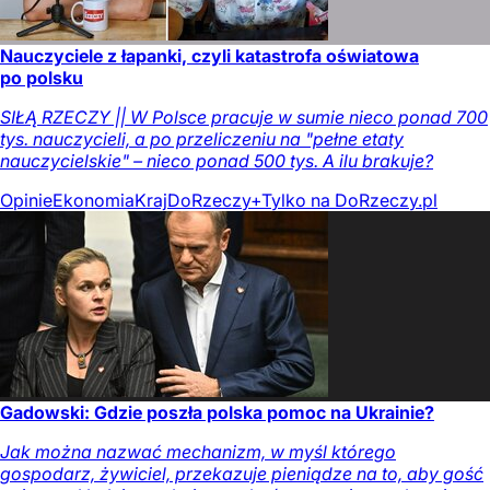
Nauczyciele z łapanki, czyli katastrofa oświatowa
po polsku
SIŁĄ RZECZY || W Polsce pracuje w sumie nieco ponad 700
tys. nauczycieli, a po przeliczeniu na "pełne etaty
nauczycielskie" – nieco ponad 500 tys. A ilu brakuje?
Opinie
Ekonomia
Kraj
DoRzeczy+
Tylko na DoRzeczy.pl
Gadowski: Gdzie poszła polska pomoc na Ukrainie?
Jak można nazwać mechanizm, w myśl którego
gospodarz, żywiciel, przekazuje pieniądze na to, aby gość