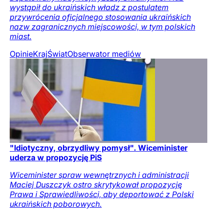
wystąpił do ukraińskich władz z postulatem
przywrócenia oficjalnego stosowania ukraińskich
nazw zagranicznych miejscowości, w tym polskich
miast.
Opinie
Kraj
Świat
Obserwator mediów
"Idiotyczny, obrzydliwy pomysł". Wiceminister
uderza w propozycję PiS
Wiceminister spraw wewnętrznych i administracji
Maciej Duszczyk ostro skrytykował propozycję
Prawa i Sprawiedliwości, aby deportować z Polski
ukraińskich poborowych.