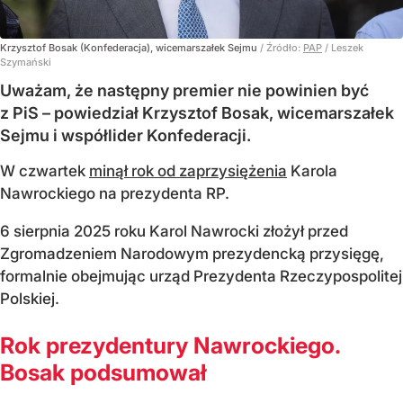
Krzysztof Bosak (Konfederacja), wicemarszałek Sejmu
/ Źródło:
PAP
/
Leszek
Szymański
Uważam, że następny premier nie powinien być
z PiS – powiedział Krzysztof Bosak, wicemarszałek
Sejmu i współlider Konfederacji.
W czwartek
minął rok od zaprzysiężenia
Karola
Nawrockiego na prezydenta RP.
6 sierpnia 2025 roku Karol Nawrocki złożył przed
Zgromadzeniem Narodowym prezydencką przysięgę,
formalnie obejmując urząd Prezydenta Rzeczypospolitej
Polskiej.
Rok prezydentury Nawrockiego.
Bosak podsumował