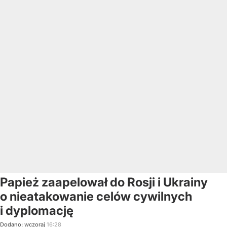
Papież zaapelował do Rosji i Ukrainy
o nieatakowanie celów cywilnych
i dyplomację
Dodano:
wczoraj
16:28