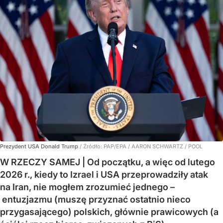
Prezydent USA Donald Trump
/ Źródło:
PAP/EPA
/
AARON SCHWARTZ / POOL
W RZECZY SAMEJ | Od początku, a więc od lutego
2026 r., kiedy to Izrael i USA przeprowadziły atak
na Iran, nie mogłem zrozumieć jednego –
entuzjazmu (muszę przyznać ostatnio nieco
przygasającego) polskich, głównie prawicowych (a