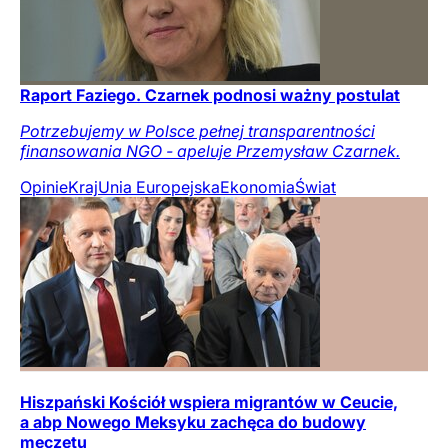
Raport Faziego. Czarnek podnosi ważny postulat
Potrzebujemy w Polsce pełnej transparentności
finansowania NGO - apeluje Przemysław Czarnek.
Opinie
Kraj
Unia Europejska
Ekonomia
Świat
Hiszpański Kościół wspiera migrantów w Ceucie,
a abp Nowego Meksyku zachęca do budowy
meczetu