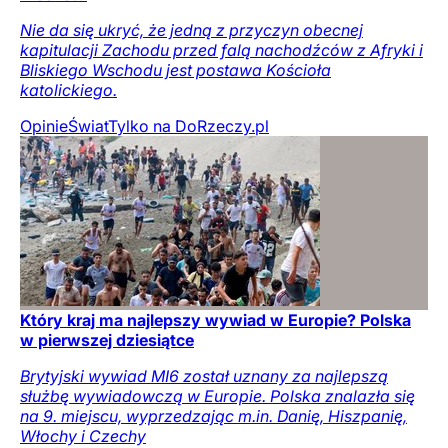
Nie da się ukryć, że jedną z przyczyn obecnej
kapitulacji Zachodu przed falą nachodźców z Afryki i
Bliskiego Wschodu jest postawa Kościoła
katolickiego.
Opinie
Świat
Tylko na DoRzeczy.pl
Który kraj ma najlepszy wywiad w Europie? Polska
w pierwszej dziesiątce
Brytyjski wywiad MI6 został uznany za najlepszą
służbę wywiadowczą w Europie. Polska znalazła się
na 9. miejscu, wyprzedzając m.in. Danię, Hiszpanię,
Włochy i Czechy