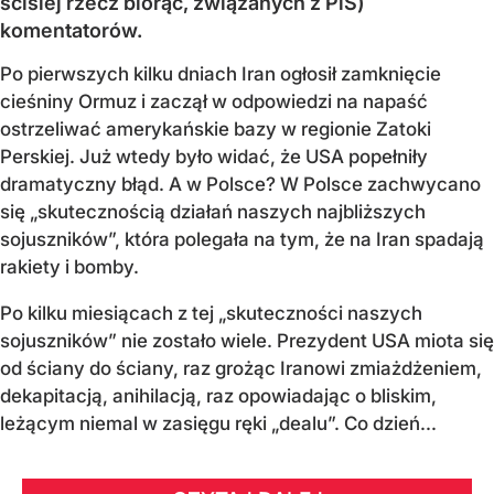
ściślej rzecz biorąc, związanych z PiS)
komentatorów.
Po pierwszych kilku dniach Iran ogłosił zamknięcie
cieśniny Ormuz i zaczął w odpowiedzi na napaść
ostrzeliwać amerykańskie bazy w regionie Zatoki
Perskiej. Już wtedy było widać, że USA popełniły
dramatyczny błąd. A w Polsce? W Polsce zachwycano
się „skutecznością działań naszych najbliższych
sojuszników”, która polegała na tym, że na Iran spadają
rakiety i bomby.
Po kilku miesiącach z tej „skuteczności naszych
sojuszników” nie zostało wiele. Prezydent USA miota się
od ściany do ściany, raz grożąc Iranowi zmiażdżeniem,
dekapitacją, anihilacją, raz opowiadając o bliskim,
leżącym niemal w zasięgu ręki „dealu”. Co dzień...