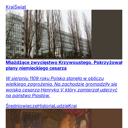
Kraj
Świat
Miażdżące zwycięstwo Krzywoustego. Pokrzyżował
plany niemieckiego cesarza
W sierpniu 1109 roku Polska stanęła w obliczu
wielkiego zagrożenia. Na zachodzie gromadziły się
wojska cesarza Henryka V, który zamierzał uderzyć
na państwo Piastów.
Średniowiecze
Historia
Ludzie
Kraj