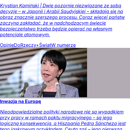
Krystian Kamiński | Dwie pozornie niezwiązane ze sobą
decyzje – w Japonii i Arabii Saudyjskiej – składają się na
obraz znacznie szerszego procesu. Coraz więcej państw
zaczyna zakładać, że w nadchodzącym świecie
bezpieczeństwo trzeba będzie opierać na własnym
potencjale atomowym.
Opinie
DoRzeczy+
Świat
W numerze
Inwazja na Europę
Nieodpowiedzialne polityki narodowe nie są wypadkiem
przy pracy w ramach paktu migracyjnego – są jego
logiczną konsekwencją, a Hiszpania Pedra Sáncheza jest
tego jaskrawym przykładem. Ceuta zaś – jego pierwszą