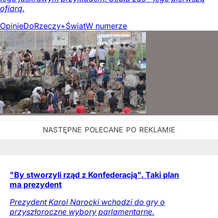
ofiarą.
Opinie
DoRzeczy+
Świat
W numerze
"By stworzyli rząd z Konfederacją". Taki plan
ma prezydent
Prezydent Karol Narocki wchodzi do gry o
przyszłoroczne wybory parlamentarne.