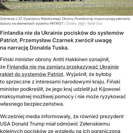
Żołnierze z 37. Dywizjonu Rakietowego Obrony Powietrznej rozpoczynają pełnienie
dyżuru na elementach systemu PATRIOT
/ Źródło:
PAP
/
Rafał Guz
Finlandia nie da Ukrainie pocisków do systemów
Patriot. Przemysław Czarnek zwrócił uwagę
na narrację Donalda Tuska.
Fiński minister obrony Antti Hakkinen oznajmił,
że
Finlandia nie ma zamiaru przekazywać Ukrainie
rakiet do systemów Patriot
. Wyjaśnił, że byłoby
to sprzeczne z interesami narodowymi kraju. Fiński
minister podkreślił, że jego kraj udzielił już Kijowowi
maksymalnej możliwej pomocy i nie może ryzykować
własnego bezpieczeństwa.
Wcześniej media informowały, że również prezydent
USA Donald Trump miał odmówić Zełenskiemu
kolejnych pocisków ze względu na ich ograniczoną