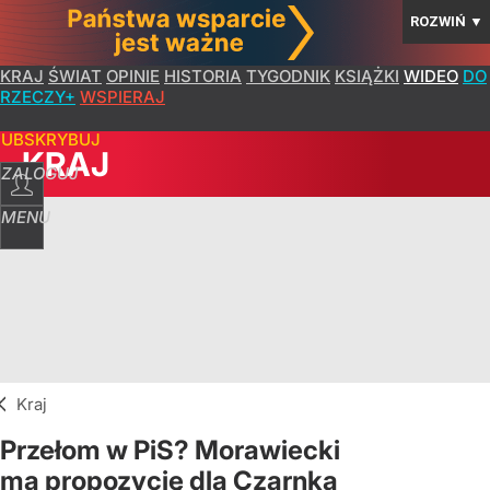
ROZWIŃ
▼
KRAJ
ŚWIAT
OPINIE
HISTORIA
TYGODNIK
KSIĄŻKI
WIDEO
DO
RZECZY+
WSPIERAJ
SUBSKRYBUJ
KRAJ
ZALOGUJ
MENU
Kraj
Przełom w PiS? Morawiecki
ma propozycję dla Czarnka