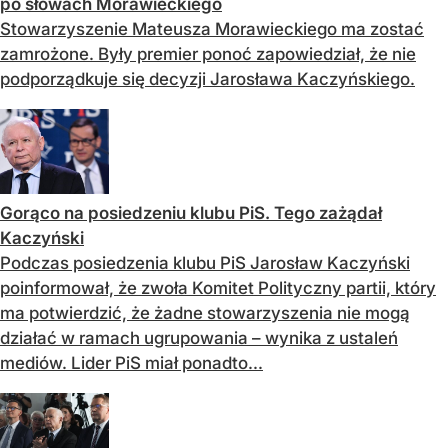
po słowach Morawieckiego
Stowarzyszenie Mateusza Morawieckiego ma zostać
zamrożone. Były premier ponoć zapowiedział, że nie
podporządkuje się decyzji Jarosława Kaczyńskiego.
Gorąco na posiedzeniu klubu PiS. Tego zażądał
Kaczyński
Podczas posiedzenia klubu PiS Jarosław Kaczyński
poinformował, że zwoła Komitet Polityczny partii, który
ma potwierdzić, że żadne stowarzyszenia nie mogą
działać w ramach ugrupowania – wynika z ustaleń
mediów. Lider PiS miał ponadto...