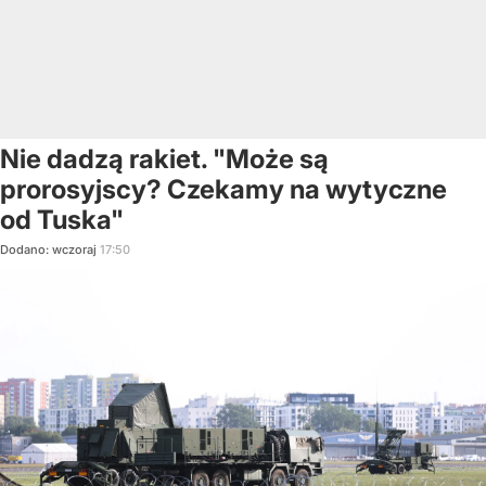
Nie dadzą rakiet. "Może są
prorosyjscy? Czekamy na wytyczne
od Tuska"
Dodano:
wczoraj
17:50