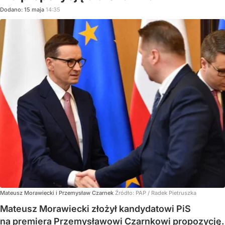
Dodano:
15
maja
14:35
Mateusz Morawiecki i Przemysław Czarnek
Źródło:
PAP
/
Radek Pietruszka
Mateusz Morawiecki złożył kandydatowi PiS
na premiera Przemysławowi Czarnkowi propozycję.