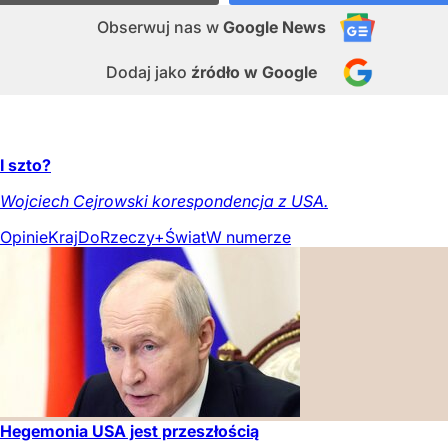
Obserwuj nas
w
Google News
Dodaj jako
źródło w Google
I szto?
Wojciech Cejrowski korespondencja z USA.
Opinie
Kraj
DoRzeczy+
Świat
W numerze
Hegemonia USA jest przeszłością