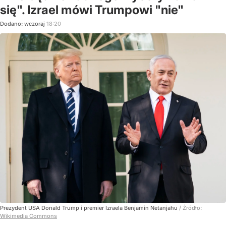
się". Izrael mówi Trumpowi "nie"
Dodano:
wczoraj
18:20
Prezydent USA Donald Trump i premier Izraela Benjamin Netanjahu
/ Źródło:
Wikimedia Commons