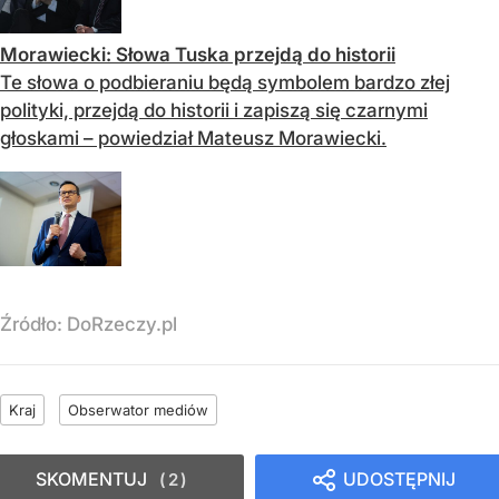
Morawiecki: Słowa Tuska przejdą do historii
Te słowa o podbieraniu będą symbolem bardzo złej
polityki, przejdą do historii i zapiszą się czarnymi
głoskami – powiedział Mateusz Morawiecki.
Źródło:
DoRzeczy.pl
Kraj
Obserwator mediów
SKOMENTUJ
UDOSTĘPNIJ
2