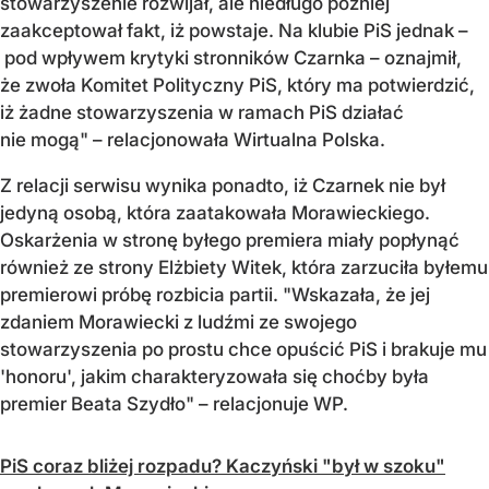
stowarzyszenie rozwijał, ale niedługo później
zaakceptował fakt, iż powstaje. Na klubie PiS jednak –
pod wpływem krytyki stronników Czarnka – oznajmił,
że zwoła Komitet Polityczny PiS, który ma potwierdzić,
iż żadne stowarzyszenia w ramach PiS działać
nie mogą" – relacjonowała Wirtualna Polska.
Z relacji serwisu wynika ponadto, iż Czarnek nie był
jedyną osobą, która zaatakowała Morawieckiego.
Oskarżenia w stronę byłego premiera miały popłynąć
również ze strony Elżbiety Witek, która zarzuciła byłemu
premierowi próbę rozbicia partii. "Wskazała, że jej
zdaniem Morawiecki z ludźmi ze swojego
stowarzyszenia po prostu chce opuścić PiS i brakuje mu
'honoru', jakim charakteryzowała się choćby była
premier Beata Szydło" – relacjonuje WP.
PiS coraz bliżej rozpadu? Kaczyński "był w szoku"