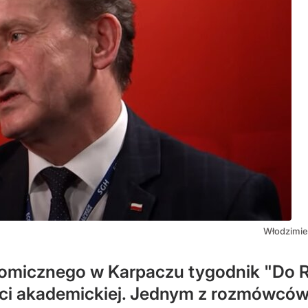
Włodzimier
micznego w Karpaczu tygodnik "Do Rz
ci akademickiej. Jednym z rozmówców P