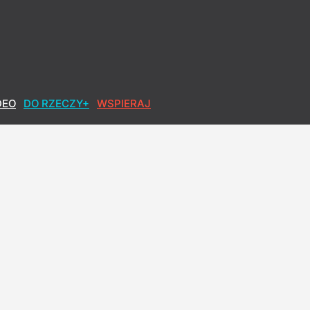
realizowałbym tego"
DEO
DO RZECZY+
WSPIERAJ