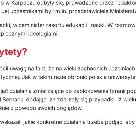
 w Karpaczu odbyły się, prowadzone przez redaktor
j uczestnikami byli m.in. przedstawiciele Ministerstw
cki, wiceminister resortu edukacji i nauki. W rozmo
piecznymi ideologiami.
ytety?
ił uwagę na fakt, że na wielu zachodnich uczelniach
cznej. Jak w takim razie obronić polskie uniwersyte
ć działania zmierzające do zablokowania tyranii pop
ił Bernacki dodając, że zdarzały się przypadki, iż w
śnie z powodu swoich poglądów.
skazał, jakie konkretne działania trzeba podjąć, aby