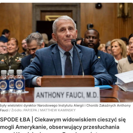
były wieloletni dyrektor Narodowego Instytutu Alergii i Chorób Zakaźnych Anthony
Fauci
/ Źródło:
PAP/EPA
/
MATTHEW KAMINSKY
SPODE ŁBA | Ciekawym widowiskiem cieszyć się
mogli Amerykanie, obserwujący przesłuchania