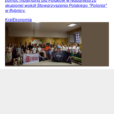
pomoc materialną dla Polaków w Naddniestrzu
skupionej wokół Stowarzyszenia Polskiego "Polonia"
w Rybnicy.
Kraj
Ekonomia