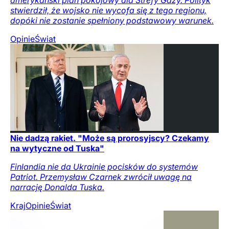
stwierdził, że wojsko nie wycofa się z tego regionu,
dopóki nie zostanie spełniony podstawowy warunek.
Opinie
Świat
Nie dadzą rakiet. "Może są prorosyjscy? Czekamy
na wytyczne od Tuska"
Finlandia nie da Ukrainie pocisków do systemów
Patriot. Przemysław Czarnek zwrócił uwagę na
narrację Donalda Tuska.
Kraj
Opinie
Świat