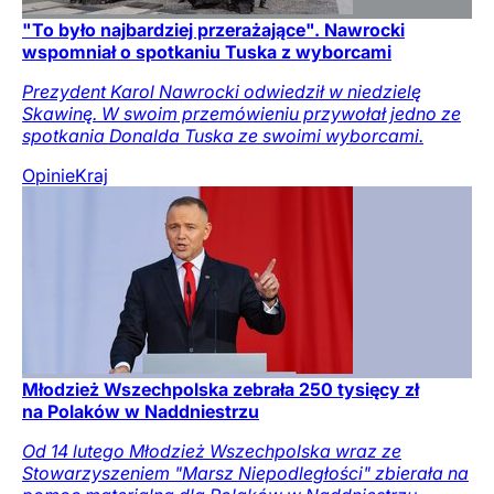
"To było najbardziej przerażające". Nawrocki
wspomniał o spotkaniu Tuska z wyborcami
Prezydent Karol Nawrocki odwiedził w niedzielę
Skawinę. W swoim przemówieniu przywołał jedno ze
spotkania Donalda Tuska ze swoimi wyborcami.
Opinie
Kraj
Młodzież Wszechpolska zebrała 250 tysięcy zł
na Polaków w Naddniestrzu
Od 14 lutego Młodzież Wszechpolska wraz ze
Stowarzyszeniem "Marsz Niepodległości" zbierała na