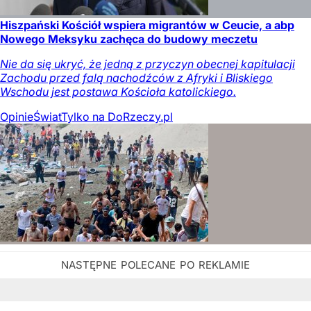
Hiszpański Kościół wspiera migrantów w Ceucie, a abp
Nowego Meksyku zachęca do budowy meczetu
Nie da się ukryć, że jedną z przyczyn obecnej kapitulacji
Zachodu przed falą nachodźców z Afryki i Bliskiego
Wschodu jest postawa Kościoła katolickiego.
Opinie
Świat
Tylko na DoRzeczy.pl