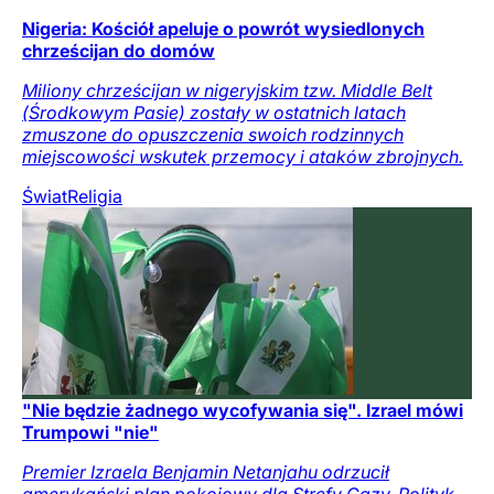
Nigeria: Kościół apeluje o powrót wysiedlonych
chrześcijan do domów
Miliony chrześcijan w nigeryjskim tzw. Middle Belt
(Środkowym Pasie) zostały w ostatnich latach
zmuszone do opuszczenia swoich rodzinnych
miejscowości wskutek przemocy i ataków zbrojnych.
Świat
Religia
"Nie będzie żadnego wycofywania się". Izrael mówi
Trumpowi "nie"
Premier Izraela Benjamin Netanjahu odrzucił
amerykański plan pokojowy dla Strefy Gazy. Polityk