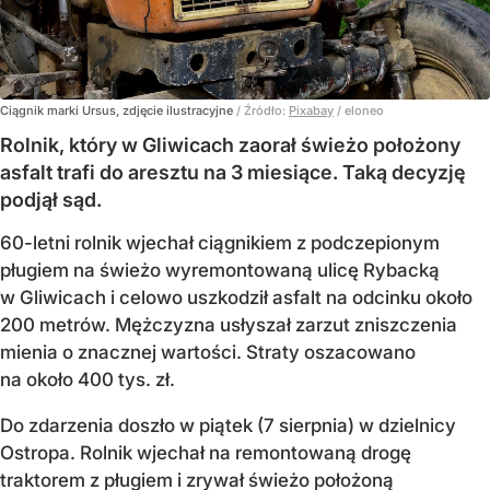
Ciągnik marki Ursus, zdjęcie ilustracyjne
/ Źródło:
Pixabay
/
eloneo
Rolnik, który w Gliwicach zaorał świeżo położony
asfalt trafi do aresztu na 3 miesiące. Taką decyzję
podjął sąd.
60-letni rolnik wjechał ciągnikiem z podczepionym
pługiem na świeżo wyremontowaną ulicę Rybacką
w Gliwicach i celowo uszkodził asfalt na odcinku około
200 metrów. Mężczyzna usłyszał zarzut zniszczenia
mienia o znacznej wartości. Straty oszacowano
na około 400 tys. zł.
Do zdarzenia doszło w piątek (7 sierpnia) w dzielnicy
Ostropa. Rolnik wjechał na remontowaną drogę
traktorem z pługiem i zrywał świeżo położoną