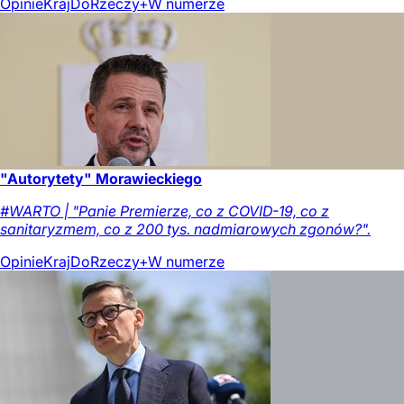
Opinie
Kraj
DoRzeczy+
W numerze
"Autorytety" Morawieckiego
#WARTO | "Panie Premierze, co z COVID-19, co z
sanitaryzmem, co z 200 tys. nadmiarowych zgonów?".
Opinie
Kraj
DoRzeczy+
W numerze