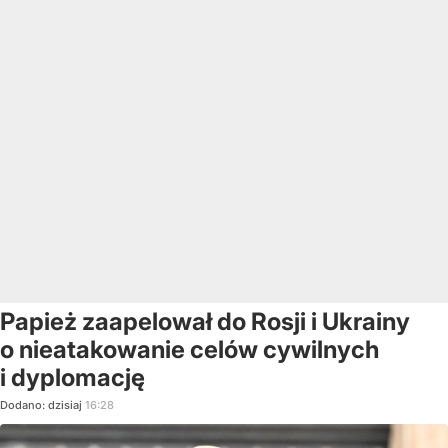
Papież zaapelował do Rosji i Ukrainy
o nieatakowanie celów cywilnych
i dyplomację
Dodano:
dzisiaj
16:28