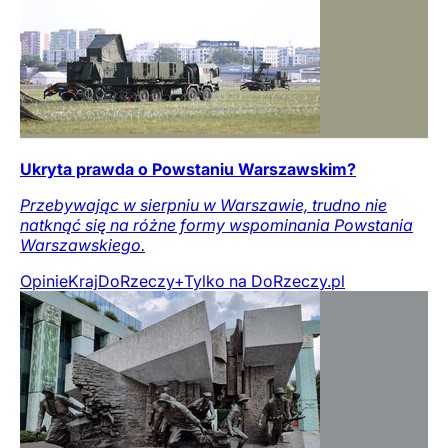
Ukryta prawda o Powstaniu Warszawskim?
Przebywając w sierpniu w Warszawie, trudno nie
natknąć się na różne formy wspominania Powstania
Warszawskiego.
Opinie
Kraj
DoRzeczy+
Tylko na DoRzeczy.pl