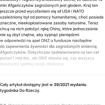
mln Afgańczyków zagrożonych jest głodem. Kraj ten
jeszcze przed wycofaniem się sił USA i NATO
uzależniony był od pomocy humanitarnej, choć posiada
znaczne, nieeksploatowane zasoby naturalne. Teraz
chcą na nich położyć rękę Chiny, które jednocześnie
nie są zbyt chętne, aby sypnąć pieniędzmi
w odpowiedzi na apel ONZ o fundusze niezbędne
do zapewnienia żywności dla zagrożonych śmiercią
Afgańczyków. Dotychczas zadeklarowano na ten cel
ponad 1 mld dol., ale ONZ obawia się, czy wszyscy
donatorzy spełnią swoje obietnice.
Cały artykuł dostępny jest w
39/2021 wydaniu
tygodnika Do Rzeczy
.