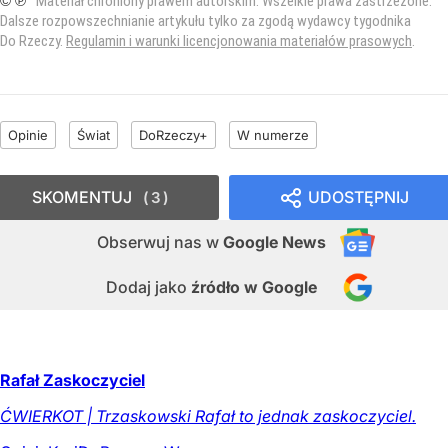
© ℗
Materiał chroniony prawem autorskim. Wszelkie prawa zastrzeżone.
Dalsze rozpowszechnianie artykułu tylko za zgodą wydawcy tygodnika
Do Rzeczy.
Regulamin i warunki licencjonowania materiałów prasowych
.
Opinie
Świat
DoRzeczy+
W numerze
SKOMENTUJ
UDOSTĘPNIJ
3
Obserwuj nas
w
Google News
Dodaj jako
źródło w Google
Rafał Zaskoczyciel
ĆWIERKOT | Trzaskowski Rafał to jednak zaskoczyciel.