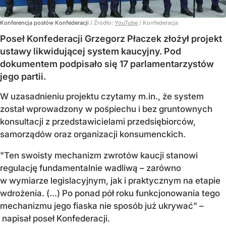
Konferencja posłów Konfederacji
/ Źródło:
YouTube
/
Konfederacja
Poseł Konfederacji Grzegorz Płaczek złożył projekt
ustawy likwidującej system kaucyjny. Pod
dokumentem podpisało się 17 parlamentarzystów
jego partii.
W uzasadnieniu projektu czytamy m.in., że system
został wprowadzony w pośpiechu i bez gruntownych
konsultacji z przedstawicielami przedsiębiorców,
samorządów oraz organizacji konsumenckich.
"Ten swoisty mechanizm zwrotów kaucji stanowi
regulację fundamentalnie wadliwą – zarówno
w wymiarze legislacyjnym, jak i praktycznym na etapie
wdrożenia. (...) Po ponad pół roku funkcjonowania tego
mechanizmu jego fiaska nie sposób już ukrywać" –
napisał poseł Konfederacji.