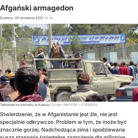
Afgański armagedon
Dodano:
26
września
2021
16:00
Talibowe na lotnisku w Kabulu
Źródło:
PAP/EPA
/
STRINGER
Stwierdzenie, że w Afganistanie jest źle, nie jest
specjalnie odkrywcze. Problem w tym, że może być
znacznie gorzej. Nadchodząca zima i spodziewana
susza stanowią śmiertelne zagrożenie dla milionów