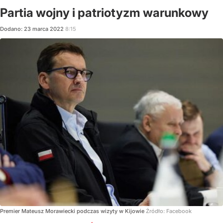
Partia wojny i patriotyzm warunkowy
Dodano:
23
marca
2022
8:15
Premier Mateusz Morawiecki podczas wizyty w Kijowie
Źródło:
Facebook