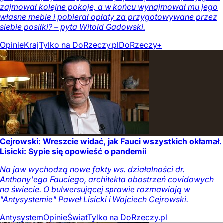
zajmował kolejne pokoje, a w końcu wynajmował mu jego
własne meble i pobierał opłaty za przygotowywane przez
siebie posiłki? – pyta Witold Gadowski.
Opinie
Kraj
Tylko na DoRzeczy.pl
DoRzeczy+
Cejrowski: Wreszcie widać, jak Fauci wszystkich okłamał.
Lisicki: Sypie się opowieść o pandemii
Na jaw wychodzą nowe fakty ws. działalności dr.
Anthony'ego Fauciego, architekta obostrzeń covidowych
na świecie. O bulwersującej sprawie rozmawiają w
"Antysystemie" Paweł Lisicki i Wojciech Cejrowski.
Antysystem
Opinie
Świat
Tylko na DoRzeczy.pl