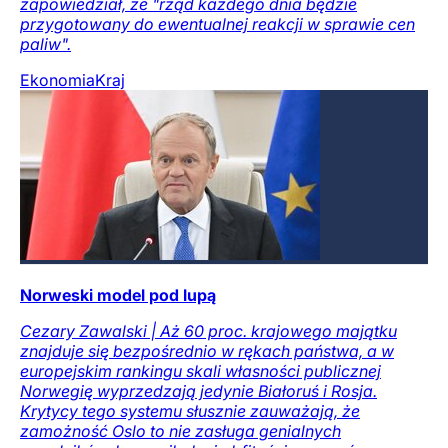
zapowiedział, że "rząd każdego dnia będzie
przygotowany do ewentualnej reakcji w sprawie cen
paliw".
Ekonomia
Kraj
Norweski model pod lupą
Cezary Zawalski | Aż 60 proc. krajowego majątku
znajduje się bezpośrednio w rękach państwa, a w
europejskim rankingu skali własności publicznej
Norwegię wyprzedzają jedynie Białoruś i Rosja.
Krytycy tego systemu słusznie zauważają, że
zamożność Oslo to nie zasługa genialnych