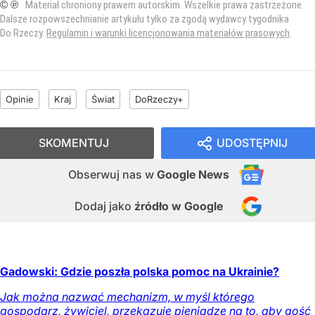
© ℗
Materiał chroniony prawem autorskim. Wszelkie prawa zastrzeżone.
Dalsze rozpowszechnianie artykułu tylko za zgodą wydawcy tygodnika
Do Rzeczy.
Regulamin i warunki licencjonowania materiałów prasowych
.
Opinie
Kraj
Świat
DoRzeczy+
SKOMENTUJ
UDOSTĘPNIJ
Obserwuj nas
w
Google News
Dodaj jako
źródło w Google
Gadowski: Gdzie poszła polska pomoc na Ukrainie?
Jak można nazwać mechanizm, w myśl którego
gospodarz, żywiciel, przekazuje pieniądze na to, aby gość