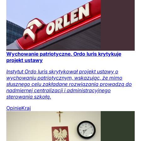
Wychowanie patriotyczne. Ordo Iuris krytykuje
projekt ustawy
Instytut Ordo Iuris skrytykował projekt ustawy o
wychowaniu patriotycznym, wskazując, że mimo
słusznego celu zakładane rozwiązania prowadzą do
nadmiernej centralizacji i administracyjnego
sterowania szkołą.
Opinie
Kraj