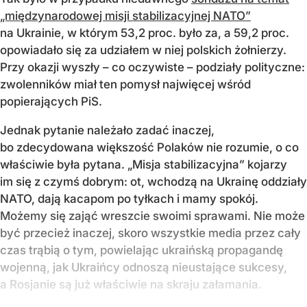
„międzynarodowej misji stabilizacyjnej NATO”
na Ukrainie, w którym 53,2 proc. było za, a 59,2 proc.
opowiadało się za udziałem w niej polskich żołnierzy.
Przy okazji wyszły – co oczywiste – podziały polityczne:
zwolenników miał ten pomysł najwięcej wśród
popierających PiS.
Jednak pytanie należało zadać inaczej,
bo zdecydowana większość Polaków nie rozumie, o co
właściwie była pytana. „Misja stabilizacyjna” kojarzy
im się z czymś dobrym: ot, wchodzą na Ukrainę oddziały
NATO, dają kacapom po tyłkach i mamy spokój.
Możemy się zająć wreszcie swoimi sprawami. Nie może
być przecież inaczej, skoro wszystkie media przez cały
czas trąbią o tym, powielając ukraińską propagandę
wojenną, jak Ukraińcy odnoszą nieustające sukcesy,
a Rosjanie są już właściwie na skraju załamania.