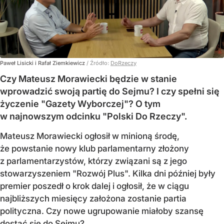
Paweł Lisicki i Rafał Ziemkiewicz
/ Źródło:
DoRzeczy
Czy Mateusz Morawiecki będzie w stanie
wprowadzić swoją partię do Sejmu? I czy spełni się
życzenie "Gazety Wyborczej"? O tym
w najnowszym odcinku "Polski Do Rzeczy".
Mateusz Morawiecki ogłosił w minioną środę,
że powstanie nowy klub parlamentarny złożony
z parlamentarzystów, którzy związani są z jego
stowarzyszeniem "Rozwój Plus". Kilka dni później były
premier poszedł o krok dalej i ogłosił, że w ciągu
najbliższych miesięcy założona zostanie partia
polityczna. Czy nowe ugrupowanie miałoby szansę
dostać się do Sejmu?