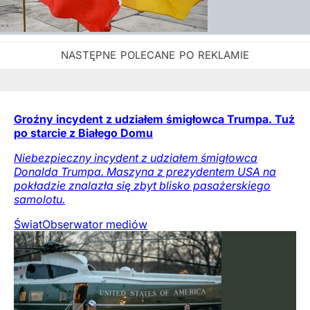
Groźny incydent z udziałem śmigłowca Trumpa. Tuż
po starcie z Białego Domu
Niebezpieczny incydent z udziałem śmigłowca
Donalda Trumpa. Maszyna z prezydentem USA na
pokładzie znalazła się zbyt blisko pasażerskiego
samolotu.
Świat
Obserwator mediów