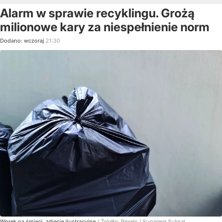
Alarm w sprawie recyklingu. Grożą
milionowe kary za niespełnienie norm
Dodano:
wczoraj
21:30
Worek na śmieci, zdjęcie ilustracyjne
/ Źródło:
Pexels
/
Suparerg Suksai