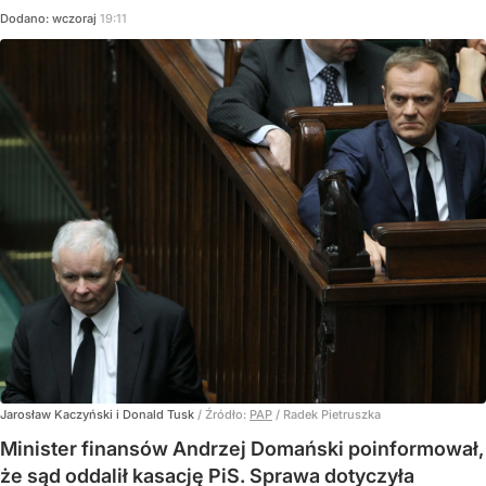
Dodano:
wczoraj
19:11
Jarosław Kaczyński i Donald Tusk
/ Źródło:
PAP
/
Radek Pietruszka
Minister finansów Andrzej Domański poinformował,
że sąd oddalił kasację PiS. Sprawa dotyczyła