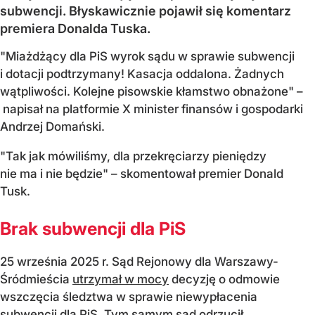
subwencji. Błyskawicznie pojawił się komentarz
premiera Donalda Tuska.
"Miażdżący dla PiS wyrok sądu w sprawie subwencji
i dotacji podtrzymany! Kasacja oddalona. Żadnych
wątpliwości. Kolejne pisowskie kłamstwo obnażone" –
napisał na platformie X minister finansów i gospodarki
Andrzej Domański.
"Tak jak mówiliśmy, dla przekręciarzy pieniędzy
nie ma i nie będzie" – skomentował premier Donald
Tusk.
Brak subwencji dla PiS
25 września 2025 r. Sąd Rejonowy dla Warszawy-
Śródmieścia
utrzymał w mocy
decyzję o odmowie
wszczęcia śledztwa w sprawie niewypłacenia
subwencji dla PiS. Tym samym sąd odrzucił...