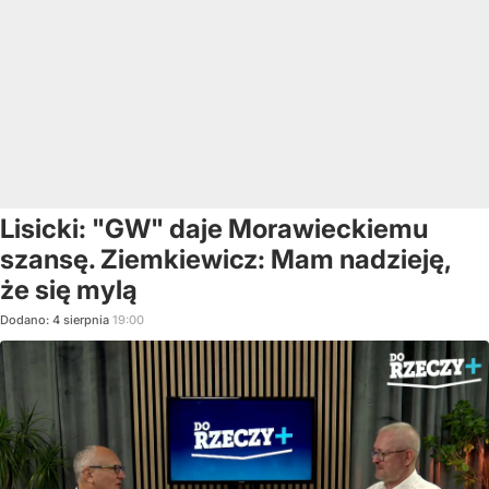
Lisicki: "GW" daje Morawieckiemu
szansę. Ziemkiewicz: Mam nadzieję,
że się mylą
Dodano:
4
sierpnia
19:00