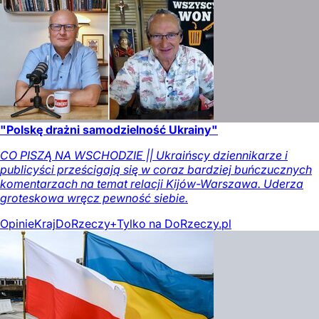
"Polskę drażni samodzielność Ukrainy"
CO PISZĄ NA WSCHODZIE || Ukraińscy dziennikarze i
publicyści prześcigają się w coraz bardziej buńczucznych
komentarzach na temat relacji Kijów-Warszawa. Uderza
groteskowa wręcz pewność siebie.
Opinie
Kraj
DoRzeczy+
Tylko na DoRzeczy.pl