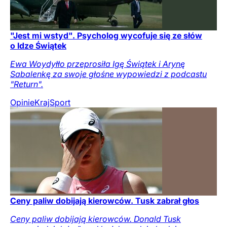
"Jest mi wstyd". Psycholog wycofuje się ze słów
o Idze Świątek
Ewa Woydyłło przeprosiła Igę Świątek i Arynę
Sabalenkę za swoje głośne wypowiedzi z podcastu
"Return".
Opinie
Kraj
Sport
Ceny paliw dobijają kierowców. Tusk zabrał głos
Ceny paliw dobijają kierowców. Donald Tusk