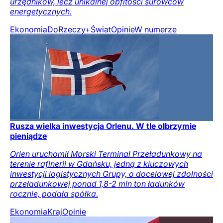
urzędników, lecz unikalnej obfitości surowców
energetycznych.
Ekonomia
DoRzeczy+
Świat
Opinie
W numerze
Rusza wielka inwestycja Orlenu. W tle olbrzymie
pieniądze
Orlen uruchomił Morski Terminal Przeładunkowy na
terenie rafinerii w Gdańsku, jedną z kluczowych
inwestycji logistycznych Grupy, o docelowej zdolności
przeładunkowej ponad 1,8-2 mln ton ładunków
rocznie, podała spółka.
Ekonomia
Kraj
Opinie