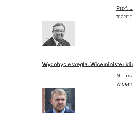
Prof. 
trzeba
Wydobycie węgla. Wiceminister kli
Nie ma
wicemi