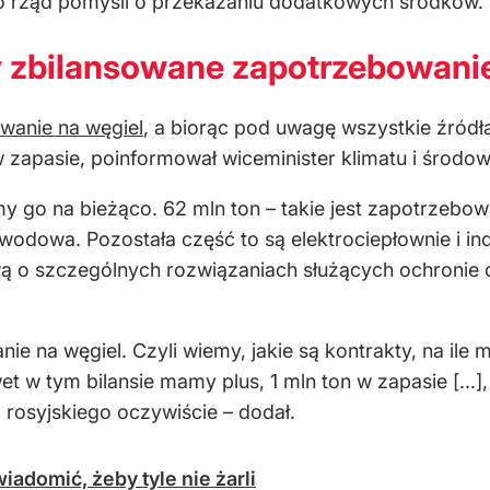
 to rząd pomyśli o przekazaniu dodatkowych środków.
y zbilansowane zapotrzebowanie
wanie na węgiel
, a biorąc pod uwagę wszystkie źródł
 zapasie, poinformował wiceminister klimatu i środowi
my go na bieżąco. 62 mln ton – takie jest zapotrzebo
awodowa. Pozostała część to są elektrociepłownie i in
ą o szczególnych rozwiązaniach służących ochronie 
 na węgiel. Czyli wiemy, jakie są kontrakty, na ile
et w tym bilansie mamy plus, 1 mln ton w zapasie [...]
 rosyjskiego oczywiście – dodał.
iadomić, żeby tyle nie żarli