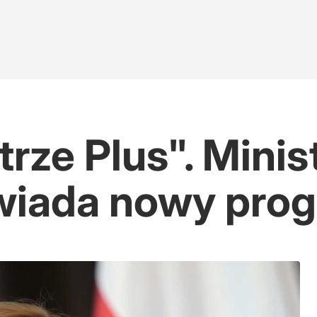
rze Plus". Minis
iada nowy pro