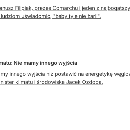
Janusz Filipiak, prezes Comarchu i jeden z najbogatsz
 ludziom uświadomić, "żeby tyle nie żarli".
matu: Nie mamy innego wyjścia
my innego wyjścia niż postawić na energetykę węglo
nister klimatu i środowiska Jacek Ozdoba.