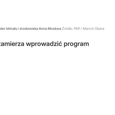
ster klimatu i środowiska Anna Moskwa
Źródło:
PAP
/
Marcin Obara
d zamierza wprowadzić program