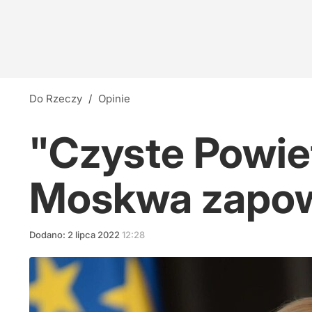
Do Rzeczy
/
Opinie
"Czyste Powiet
Moskwa zapow
Dodano:
2
lipca
2022
12:28