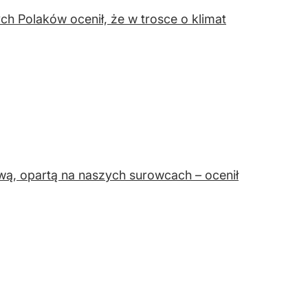
ych Polaków ocenił, że w trosce o klimat
wą, opartą na naszych surowcach – ocenił