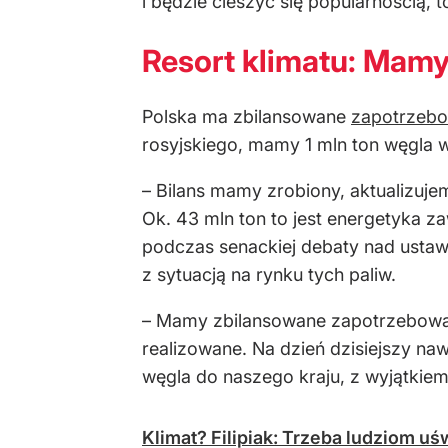
i będzie cieszyć się popularnością,
Resort klimatu: Mam
Polska ma zbilansowane
zapotrzebo
rosyjskiego, mamy 1 mln ton węgla w
– Bilans mamy zrobiony, aktualizuje
Ok. 43 mln ton to jest energetyka z
podczas senackiej debaty nad ustaw
z sytuacją na rynku tych paliw.
– Mamy zbilansowane zapotrzebowanie
realizowane. Na dzień dzisiejszy naw
węgla do naszego kraju, z wyjątkiem
Klimat? Filipiak: Trzeba ludziom uśw