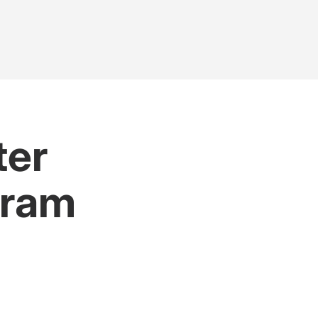
ter
gram