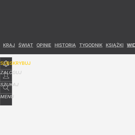
Udostępnij
8
Skomentuj
KRAJ
ŚWIAT
OPINIE
HISTORIA
TYGODNIK
KSIĄŻKI
WI
SUBSKRYBUJ
ZALOGUJ
SZUKAJ
MENU