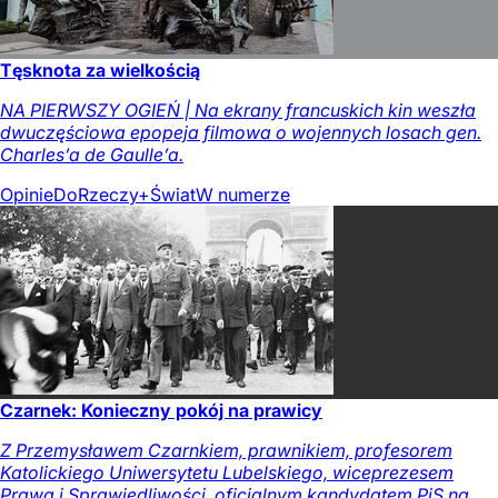
Tęsknota za wielkością
NA PIERWSZY OGIEŃ | Na ekrany francuskich kin weszła
dwuczęściowa epopeja filmowa o wojennych losach gen.
Charles’a de Gaulle’a.
Opinie
DoRzeczy+
Świat
W numerze
Czarnek: Konieczny pokój na prawicy
Z Przemysławem Czarnkiem, prawnikiem, profesorem
Katolickiego Uniwersytetu Lubelskiego, wiceprezesem
Prawa i Sprawiedliwości, oficjalnym kandydatem PiS na