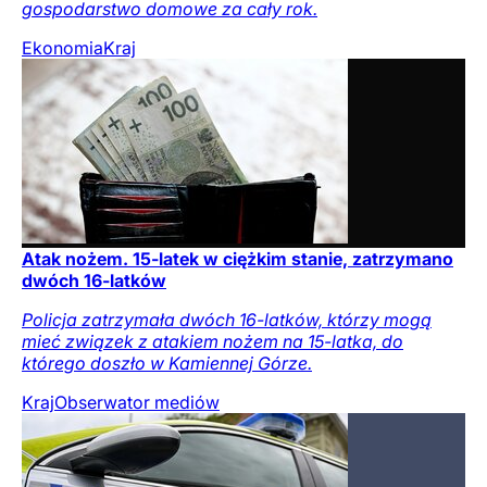
gospodarstwo domowe za cały rok.
Ekonomia
Kraj
Atak nożem. 15-latek w ciężkim stanie, zatrzymano
dwóch 16-latków
Policja zatrzymała dwóch 16-latków, którzy mogą
mieć związek z atakiem nożem na 15-latka, do
którego doszło w Kamiennej Górze.
Kraj
Obserwator mediów