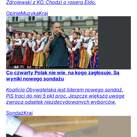
Zdrojewski z KO. Chodzi o rapera Eldo.
Opinie
Muzyka
Kraj
Co czwarty Polak nie wie, na kogo zagłosuje. Są
wyniki nowego sondażu
Koalicja Obywatelska jest liderem nowego sondaż.
PiS traci do niej 5 pkt proc. Jeszcze większą uwagę
zwraca odsetek niezdecydowanych wyborców.
Sondaż
Kraj