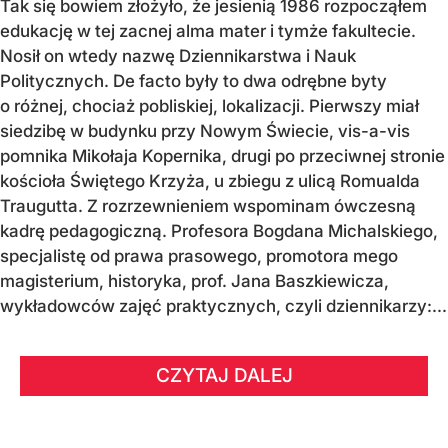
Tak się bowiem złożyło, że jesienią 1986 rozpocząłem
edukację w tej zacnej alma mater i tymże fakultecie.
Nosił on wtedy nazwę Dziennikarstwa i Nauk
Politycznych. De facto były to dwa odrębne byty
o różnej, chociaż pobliskiej, lokalizacji. Pierwszy miał
siedzibę w budynku przy Nowym Świecie, vis-a-vis
pomnika Mikołaja Kopernika, drugi po przeciwnej stronie
kościoła Świętego Krzyża, u zbiegu z ulicą Romualda
Traugutta. Z rozrzewnieniem wspominam ówczesną
kadrę pedagogiczną. Profesora Bogdana Michalskiego,
specjalistę od prawa prasowego, promotora mego
magisterium, historyka, prof. Jana Baszkiewicza,
wykładowców zajęć praktycznych, czyli dziennikarzy:...
CZYTAJ DALEJ