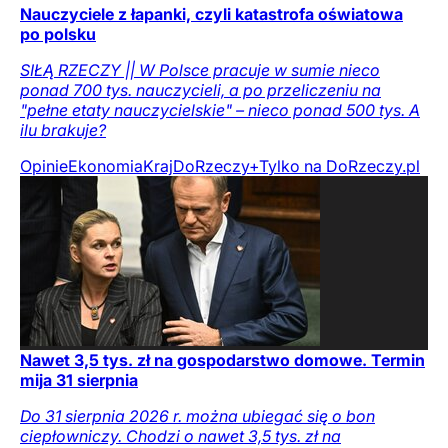
Nauczyciele z łapanki, czyli katastrofa oświatowa
po polsku
SIŁĄ RZECZY || W Polsce pracuje w sumie nieco
ponad 700 tys. nauczycieli, a po przeliczeniu na
"pełne etaty nauczycielskie" – nieco ponad 500 tys. A
ilu brakuje?
Opinie
Ekonomia
Kraj
DoRzeczy+
Tylko na DoRzeczy.pl
Nawet 3,5 tys. zł na gospodarstwo domowe. Termin
mija 31 sierpnia
Do 31 sierpnia 2026 r. można ubiegać się o bon
ciepłowniczy. Chodzi o nawet 3,5 tys. zł na