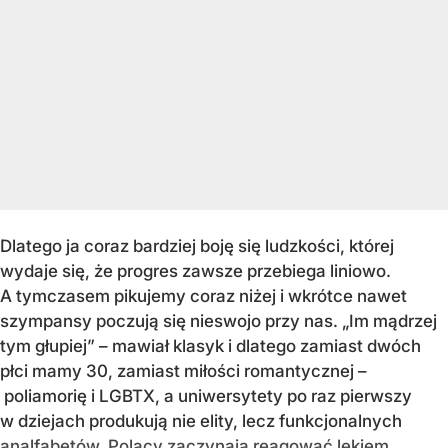
Dlatego ja coraz bardziej boję się ludzkości, której
wydaje się, że progres zawsze przebiega liniowo.
A tymczasem pikujemy coraz niżej i wkrótce nawet
szympansy poczują się nieswojo przy nas. „Im mądrzej
tym głupiej” – mawiał klasyk i dlatego zamiast dwóch
płci mamy 30, zamiast miłości romantycznej –
poliamorię i LGBTX, a uniwersytety po raz pierwszy
w dziejach produkują nie elity, lecz funkcjonalnych
analfabetów. Polacy zaczynają reagować lękiem