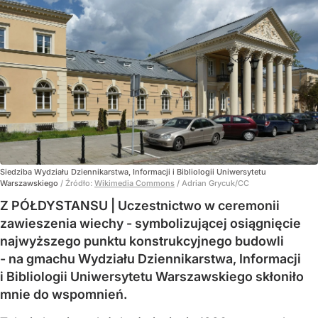
Siedziba Wydziału Dziennikarstwa, Informacji i Bibliologii Uniwersytetu
Warszawskiego
/ Źródło:
Wikimedia Commons
/
Adrian Grycuk/CC
Z PÓŁDYSTANSU | Uczestnictwo w ceremonii
zawieszenia wiechy - symbolizującej osiągnięcie
najwyższego punktu konstrukcyjnego budowli
- na gmachu Wydziału Dziennikarstwa, Informacji
i Bibliologii Uniwersytetu Warszawskiego skłoniło
mnie do wspomnień.