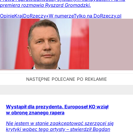
premiera rozmawia Ryszard Gromadzki.
Opinie
Kraj
DoRzeczy+
W numerze
Tylko na DoRzeczy.pl
Wystąpił dla prezydenta. Europoseł KO wziął
w obronę znanego rapera
Nie jestem w stanie zaakceptować szerzącej się
krytyki wobec tego artysty – stwierdził Bogdan