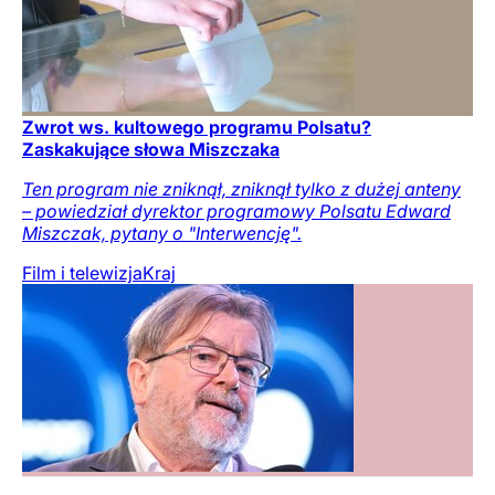
Zwrot ws. kultowego programu Polsatu?
Zaskakujące słowa Miszczaka
Ten program nie zniknął, zniknął tylko z dużej anteny
– powiedział dyrektor programowy Polsatu Edward
Miszczak, pytany o "Interwencję".
Film i telewizja
Kraj