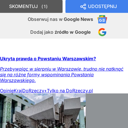
SKOMENTUJ
UDOSTĘPNIJ
1
Obserwuj nas
w
Google News
Dodaj jako
źródło w Google
Ukryta prawda o Powstaniu Warszawskim?
Przebywając w sierpniu w Warszawie, trudno nie natknąć
się na różne formy wspominania Powstania
Warszawskiego.
Opinie
Kraj
DoRzeczy+
Tylko na DoRzeczy.pl