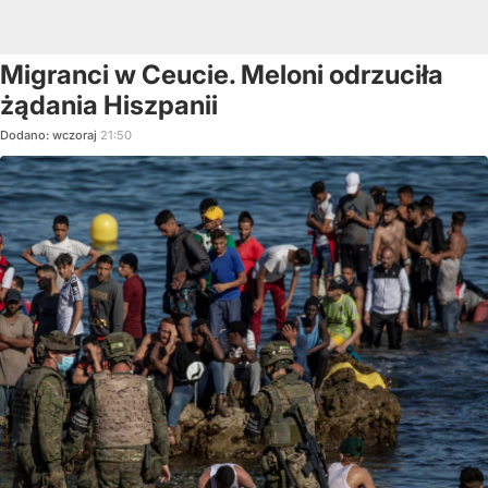
Migranci w Ceucie. Meloni odrzuciła
żądania Hiszpanii
Dodano:
wczoraj
21:50