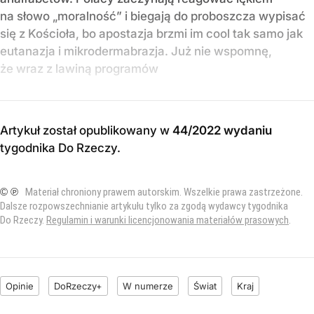
na słowo „moralność” i biegają do proboszcza wypisać
się z Kościoła, bo apostazja brzmi im cool tak samo jak
eutanazja i mikrodermabrazja. Już nie wspomnę,
że wraz z lawiną programów
Artykuł został opublikowany w
44/2022 wydaniu
tygodnika Do Rzeczy
.
© ℗
Materiał chroniony prawem autorskim. Wszelkie prawa zastrzeżone.
Dalsze rozpowszechnianie artykułu tylko za zgodą wydawcy tygodnika
Do Rzeczy.
Regulamin i warunki licencjonowania materiałów prasowych
.
Opinie
DoRzeczy+
W numerze
Świat
Kraj