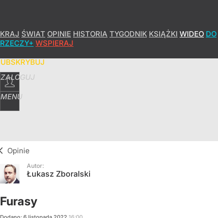
KRAJ
ŚWIAT
OPINIE
HISTORIA
TYGODNIK
KSIĄŻKI
WIDEO
DO
RZECZY+
WSPIERAJ
SUBSKRYBUJ
ZALOGUJ
MENU
Opinie
Autor:
Łukasz Zboralski
Furasy
Dodano:
6
listopada
2022
16:00