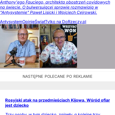
Anthony'ego Fauciego, architekta obostrzeń covidowych
na świecie. O bulwersującej sprawie rozmawiają w
"Antysystemie" Paweł Lisicki i Wojciech Cejrowski.
Antysystem
Opinie
Świat
Tylko na DoRzeczy.pl
Rosyjski atak na przedmieściach Kijowa. Wśród ofiar
jest dziecko
Trzy osoby, w tym dziecko, zginęły, a kolejne trzy