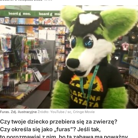
Furas. Zdj. ilustracyjne
Źródło:
YouTube
/
sc, Cringe Movie
Czy twoje dziecko przebiera się za zwierzę?
Czy określa się jako „furas”? Jeśli tak,
to porozmawiaj z nim, bo ta zabawa ma poważny