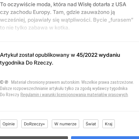
To oczywiście moda, która nad Wisłę dotarła z USA
czy zachodu Europy. Tam, gdzie zauważono ją
wcześniej, pojawiały się wątpliwości. Bycie „furasem”
to nie tylko zabawa w kotka.
Artykuł został opublikowany w
45/2022 wydaniu
tygodnika Do Rzeczy
.
© ℗
Materiał chroniony prawem autorskim. Wszelkie prawa zastrzeżone.
Dalsze rozpowszechnianie artykułu tylko za zgodą wydawcy tygodnika
Do Rzeczy.
Regulamin i warunki licencjonowania materiałów prasowych
.
Opinie
DoRzeczy+
W numerze
Świat
Kraj