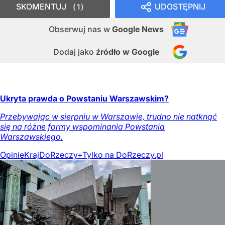
SKOMENTUJ
UDOSTĘPNIJ
1
Obserwuj nas
w
Google News
Dodaj jako
źródło w Google
Ukryta prawda o Powstaniu Warszawskim?
Przebywając w sierpniu w Warszawie, trudno nie natknąć
się na różne formy wspominania Powstania
Warszawskiego.
Opinie
Kraj
DoRzeczy+
Tylko na DoRzeczy.pl