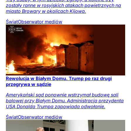
zostały ranne w rosyjskich atakach powietrznych na
miasto Browary w okolicach Kijowa.
Świat
Obserwator mediów
Rewolucja w Białym Domu. Trump po raz drugi
przegrywa w sądzie
Amerykański sąd ponownie wstrzymał budowę sali
balowej przy Białym Domu. Administracja prezydenta
USA Donalda Trumpa zapowiada odwołanie.
Świat
Obserwator mediów