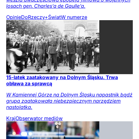
losach gen. Charles’a de Gaulle’a.
Opinie
DoRzeczy+
Świat
W numerze
15-latek zaatakowany na Dolnym Śląsku. Trwa
obława za sprawcą
W Kamiennej Górze na Dolnym Śląsku napastnik bądź
grupa zaatakowała niebezpiecznym narzędziem
nastolatka.
Kraj
Obserwator mediów