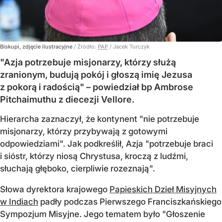
Biskupi, zdjęcie ilustracyjne
/ Źródło:
PAP
/
Jacek Turczyk
"Azja potrzebuje misjonarzy, którzy służą
zranionym, budują pokój i głoszą imię Jezusa
z pokorą i radością" – powiedział bp Ambrose
Pitchaimuthu z diecezji Vellore.
Hierarcha zaznaczył, że kontynent "nie potrzebuje
misjonarzy, którzy przybywają z gotowymi
odpowiedziami". Jak podkreślił, Azja "potrzebuje braci
i sióstr, którzy niosą Chrystusa, kroczą z ludźmi,
słuchają głęboko, cierpliwie rozeznają".
Słowa dyrektora krajowego
Papieskich Dzieł Misyjnych
w Indiach
padły podczas Pierwszego Franciszkańskiego
Sympozjum Misyjne. Jego tematem było "Głoszenie