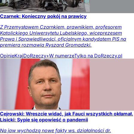
Czarnek: Konieczny pokój na prawicy
Z Przemysławem Czarnkiem, prawnikiem, profesorem
Katolickiego Uniwersytetu Lubelskiego, wiceprezesem
Prawa i Sprawiedliwości, oficjalnym kandydatem PiS na
premiera rozmawia Ryszard Gromadzki.
Opinie
Kraj
DoRzeczy+
W numerze
Tylko na DoRzeczy.pl
Cejrowski: Wreszcie widać, jak Fauci wszystkich okłamał.
Lisicki: Sypie się opowieść o pandemii
Na jaw wychodzą nowe fakty ws. działalności dr.