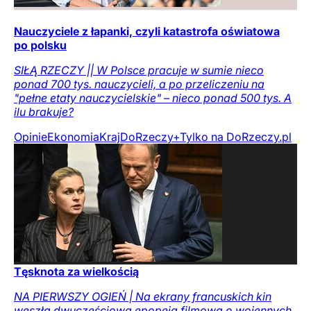
Nauczyciele z łapanki, czyli katastrofa oświatowa
po polsku
SIŁĄ RZECZY || W Polsce pracuje w sumie nieco
ponad 700 tys. nauczycieli, a po przeliczeniu na
"pełne etaty nauczycielskie" – nieco ponad 500 tys. A
ilu brakuje?
Opinie
Ekonomia
Kraj
DoRzeczy+
Tylko na DoRzeczy.pl
Tęsknota za wielkością
NA PIERWSZY OGIEŃ | Na ekrany francuskich kin
weszła dwuczęściowa epopeja filmowa o wojennych