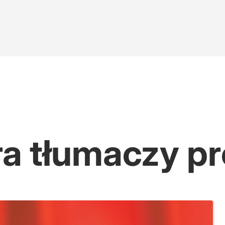
 jądrowej. Bosak zabrał głos
inie?
ra tłumaczy p