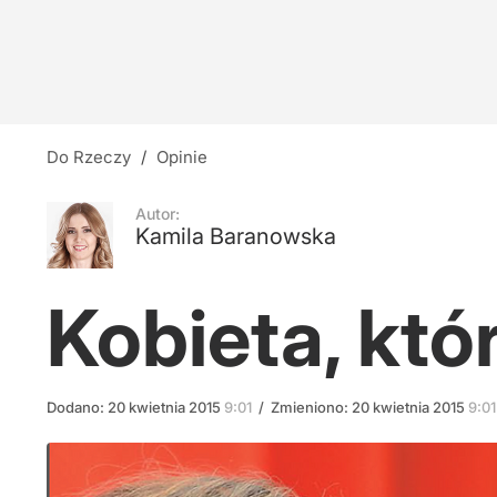
Niepokojące informacje ws. polskiej elektrowni
11
Niemcy o polskich OZE. "Sygnał alarmowy"
Do Rzeczy
/
Opinie
4
Autor:
Kamila Baranowska
Gadowski: Gdzie poszła polska pomoc na Ukra
Kobieta, któ
18
Dodano:
20
kwietnia
2015
9:01
/
Zmieniono:
20
kwietnia
2015
9:01