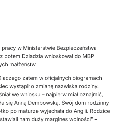
do pracy w Ministerstwie Bezpieczeństwa
az potem Dziadzia wnioskował do MBP
ych małżeństw.
. Dlaczego zatem w oficjalnych biogramach
ec wystąpił o zmianę nazwiska rodziny.
niał we wniosku – najpierw miał oznajmić,
stała się Anną Dembowską. Swój dom rodzinny
rótko po maturze wyjechała do Anglii. Rodzice
stawiali nam duży margines wolności” –