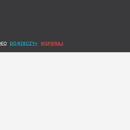
DEO
DO RZECZY+
WSPIERAJ
owa po polsku
w Nawrockiego