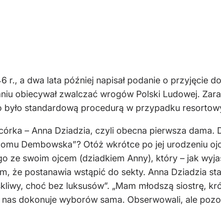
 r., a dwa lata później napisał podanie o przyjęcie 
niu obiecywał zwalczać wrogów Polski Ludowej. Zar
co było standardową procedurą w przypadku resortow
ch córka – Anna Dziadzia, czyli obecna pierwsza dama
omu Dembowska”? Otóż wkrótce po jej urodzeniu ojci
o ze swoim ojcem (dziadkiem Anny), który – jak wyjaś
tem, że postanawia wstąpić do sekty. Anna Dziadzia 
oskliwy, choć bez luksusów”. „Mam młodszą siostrę, k
 z nas dokonuje wyborów sama. Obserwowali, ale pozo