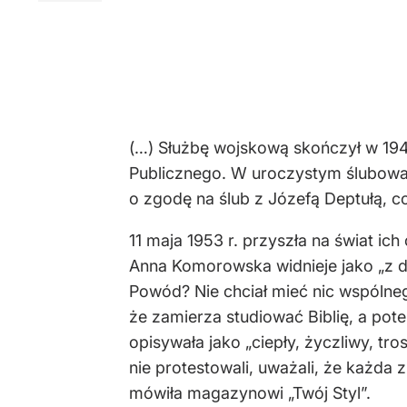
(…) Służbę wojskową skończył w 1946
Publicznego. W uroczystym ślubowa
o zgodę na ślub z Józefą Deptułą, 
11 maja 1953 r. przyszła na świat i
Anna Komorowska widnieje jako „z d
Powód? Nie chciał mieć nic wspólneg
że zamierza studiować Biblię, a po
opisywała jako „ciepły, życzliwy, tr
nie protestowali, uważali, że każda
mówiła magazynowi „Twój Styl”.