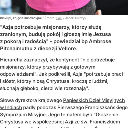
Biskupi, zdjęcie ilustracyjne
/ Źródło:
PAP
/
Jacek Turczyk
"Azja potrzebuje misjonarzy, którzy służą
zranionym, budują pokój i głoszą imię Jezusa
z pokorą i radością" – powiedział bp Ambrose
Pitchaimuthu z diecezji Vellore.
Hierarcha zaznaczył, że kontynent "nie potrzebuje
misjonarzy, którzy przybywają z gotowymi
odpowiedziami". Jak podkreślił, Azja "potrzebuje braci
i sióstr, którzy niosą Chrystusa, kroczą z ludźmi,
słuchają głęboko, cierpliwie rozeznają".
Słowa dyrektora krajowego
Papieskich Dzieł Misyjnych
w Indiach
padły podczas Pierwszego Franciszkańskiego
Sympozjum Misyjne. Jego tematem było "Głoszenie
Chrystusa we współczesnej Azji ze św. Franciszkiem