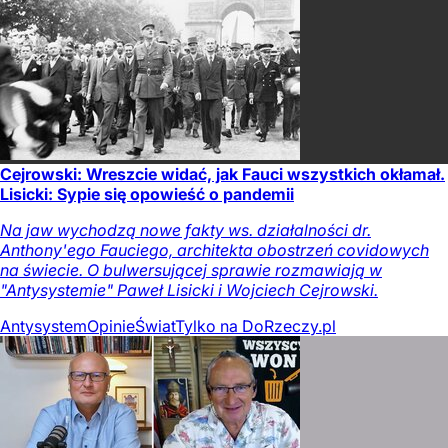
Cejrowski: Wreszcie widać, jak Fauci wszystkich okłamał.
Lisicki: Sypie się opowieść o pandemii
Na jaw wychodzą nowe fakty ws. działalności dr.
Anthony'ego Fauciego, architekta obostrzeń covidowych
na świecie. O bulwersującej sprawie rozmawiają w
"Antysystemie" Paweł Lisicki i Wojciech Cejrowski.
Antysystem
Opinie
Świat
Tylko na DoRzeczy.pl