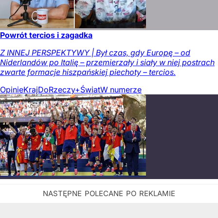
Powrót tercios i zagadka
Z INNEJ PERSPEKTYWY | Był czas, gdy Europę – od
Niderlandów po Italię – przemierzały i siały w niej postrach
zwarte formacje hiszpańskiej piechoty – tercios.
Opinie
Kraj
DoRzeczy+
Świat
W numerze