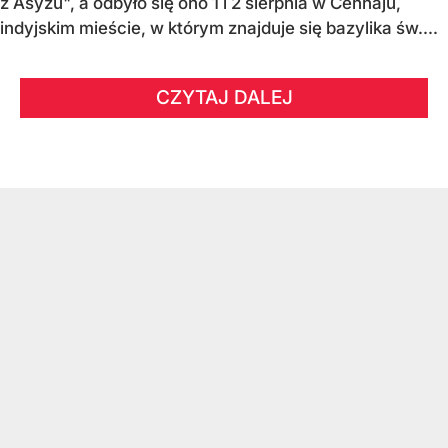
z Asyżu", a odbyło się ono 1 i 2 sierpnia w Ćennaju,
indyjskim mieście, w którym znajduje się bazylika św....
CZYTAJ DALEJ