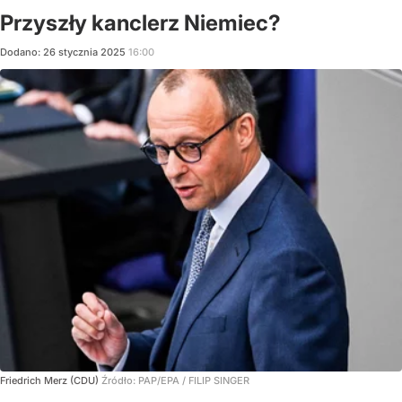
Przyszły kanclerz Niemiec?
Dodano:
26
stycznia
2025
16:00
Friedrich Merz (CDU)
Źródło:
PAP/EPA
/
FILIP SINGER