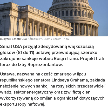
Budynek Senatu USA
/ Źródło:
PAP/EPA
/
Shawn Thew
Senat USA przyjął zdecydowaną większością
głosów (81 do 11) ustawę przewidującą szeroko
zakrojone sankcje wobec Rosji i Iranu. Projekt trafi
teraz do Izby Reprezentantów.
Ustawa, nazwana na cześć
zmarłego w lipcu
republikańskiego senatora Lindseya Grahama
, zakłada
nałożenie nowych sankcji na rosyjskich przedstawicieli
władz, sektor energetyczny oraz tzw. flotę cieni
wykorzystywaną do omijania ograniczeń dotyczących
eksportu ropy naftowej.