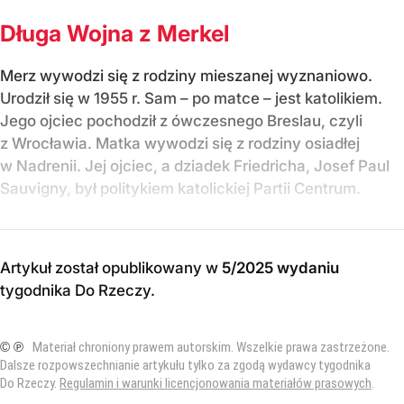
Długa Wojna z Merkel
Merz wywodzi się z rodziny mieszanej wyznaniowo.
Urodził się w 1955 r. Sam – po matce – jest katolikiem.
Jego ojciec pochodził z ówczesnego Breslau, czyli
z Wrocławia. Matka wywodzi się z rodziny osiadłej
w Nadrenii. Jej ojciec, a dziadek Friedricha, Josef Paul
Sauvigny, był politykiem katolickiej Partii Centrum.
Artykuł został opublikowany w
5/2025 wydaniu
tygodnika Do Rzeczy
.
© ℗
Materiał chroniony prawem autorskim. Wszelkie prawa zastrzeżone.
Dalsze rozpowszechnianie artykułu tylko za zgodą wydawcy tygodnika
Do Rzeczy.
Regulamin i warunki licencjonowania materiałów prasowych
.