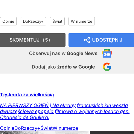
Opinie
DoRzeczy+
Świat
W numerze
SKOMENTUJ
UDOSTĘPNIJ
5
Obserwuj nas
w
Google News
Dodaj jako
źródło w Google
Tęsknota za wielkością
NA PIERWSZY OGIEŃ | Na ekrany francuskich kin weszła
dwuczęściowa epopeja filmowa o wojennych losach gen.
Charles’a de Gaulle’a.
Opinie
DoRzeczy+
Świat
W numerze