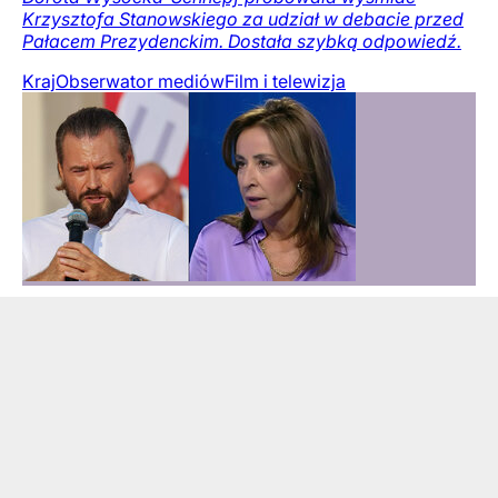
Krzysztofa Stanowskiego za udział w debacie przed
Pałacem Prezydenckim. Dostała szybką odpowiedź.
Kraj
Obserwator mediów
Film i telewizja