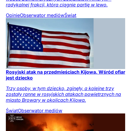
radykalnej frakcji, która ciągnie partię w lewo.
Opinie
Obserwator mediów
Świat
Rosyjski atak na przedmieściach Kijowa. Wśród ofiar
jest dziecko
Trzy osoby, w tym dziecko, zginęły, a kolejne trzy
zostały ranne w rosyjskich atakach powietrznych na
miasto Browary w okolicach Kijowa.
Świat
Obserwator mediów