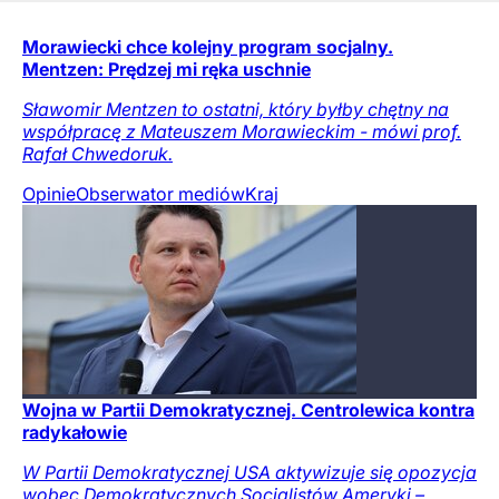
Morawiecki chce kolejny program socjalny.
Mentzen: Prędzej mi ręka uschnie
Sławomir Mentzen to ostatni, który byłby chętny na
współpracę z Mateuszem Morawieckim - mówi prof.
Rafał Chwedoruk.
Opinie
Obserwator mediów
Kraj
Wojna w Partii Demokratycznej. Centrolewica kontra
radykałowie
W Partii Demokratycznej USA aktywizuje się opozycja
wobec Demokratycznych Socjalistów Ameryki –