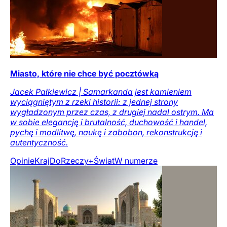
Miasto, które nie chce być pocztówką
Jacek Pałkiewicz | Samarkanda jest kamieniem
wyciągniętym z rzeki historii: z jednej strony
wygładzonym przez czas, z drugiej nadal ostrym. Ma
w sobie elegancję i brutalność, duchowość i handel,
pychę i modlitwę, naukę i zabobon, rekonstrukcję i
autentyczność.
Opinie
Kraj
DoRzeczy+
Świat
W numerze