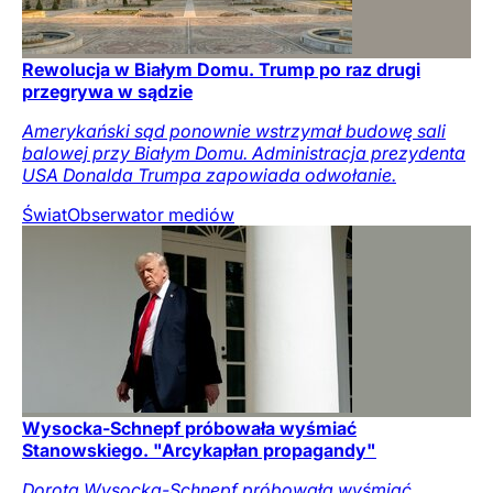
Rewolucja w Białym Domu. Trump po raz drugi
przegrywa w sądzie
Amerykański sąd ponownie wstrzymał budowę sali
balowej przy Białym Domu. Administracja prezydenta
USA Donalda Trumpa zapowiada odwołanie.
Świat
Obserwator mediów
Wysocka-Schnepf próbowała wyśmiać
Stanowskiego. "Arcykapłan propagandy"
Dorota Wysocka-Schnepf próbowała wyśmiać