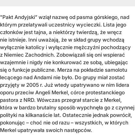
"Pakt Andyjski” wziął nazwę od pasma górskiego, nad
którym przelatywali uczestnicy wycieczki. Lista jego
członków jest tajna, a niektórzy twierdzą, że wręcz
nie istnieje. Inni uważają, że w skład grupy wchodzą
wyłącznie katolicy i wyłącznie mężczyźni pochodzący
z Niemiec Zachodnich. Zobowiązali się oni wspierać
wzajemnie i nigdy nie konkurować ze sobą, ubiegając
się o funkcje publiczne. Merza na pokładzie samolotu
lecącego nad Andami nie było. Do grupy miał zostać
przyjęty w 2005 r. Już wtedy upatrywano w nim lidera
oporu przeciw Angeli Merkel, córce protestanckiego
pastora z NRD. Wówczas przegrał starcie z Merkel,
która w bardzo brutalny sposób wypchnęła go z czynnej
polityki na kilkanaście lat. Ostatecznie jednak powrócił,
pokonując – choć nie od razu – wszystkich, w których
Merkel upatrywała swoich następców.