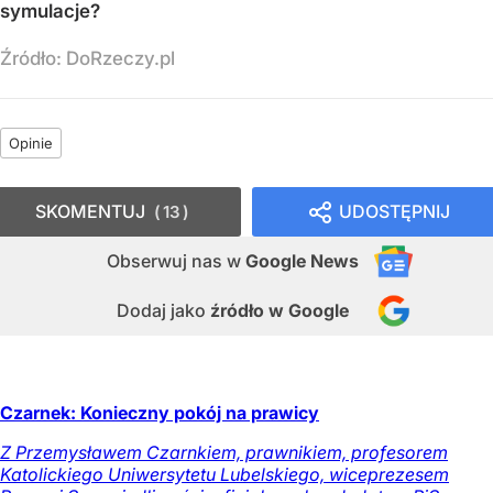
symulacje?
Źródło:
DoRzeczy.pl
Opinie
SKOMENTUJ
UDOSTĘPNIJ
13
Obserwuj nas
w
Google News
Dodaj jako
źródło w Google
Czarnek: Konieczny pokój na prawicy
Z Przemysławem Czarnkiem, prawnikiem, profesorem
Katolickiego Uniwersytetu Lubelskiego, wiceprezesem