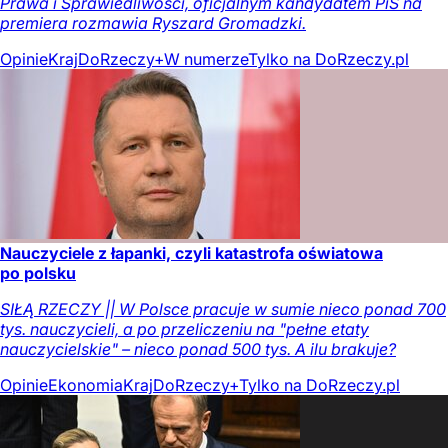
Prawa i Sprawiedliwości, oficjalnym kandydatem PiS na
premiera rozmawia Ryszard Gromadzki.
Opinie
Kraj
DoRzeczy+
W numerze
Tylko na DoRzeczy.pl
Nauczyciele z łapanki, czyli katastrofa oświatowa
po polsku
SIŁĄ RZECZY || W Polsce pracuje w sumie nieco ponad 700
tys. nauczycieli, a po przeliczeniu na "pełne etaty
nauczycielskie" – nieco ponad 500 tys. A ilu brakuje?
Opinie
Ekonomia
Kraj
DoRzeczy+
Tylko na DoRzeczy.pl