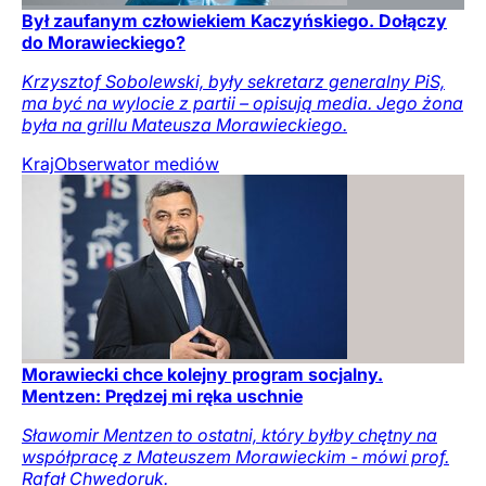
Był zaufanym człowiekiem Kaczyńskiego. Dołączy
do Morawieckiego?
Krzysztof Sobolewski, były sekretarz generalny PiS,
ma być na wylocie z partii – opisują media. Jego żona
była na grillu Mateusza Morawieckiego.
Kraj
Obserwator mediów
Morawiecki chce kolejny program socjalny.
Mentzen: Prędzej mi ręka uschnie
Sławomir Mentzen to ostatni, który byłby chętny na
współpracę z Mateuszem Morawieckim - mówi prof.
Rafał Chwedoruk.