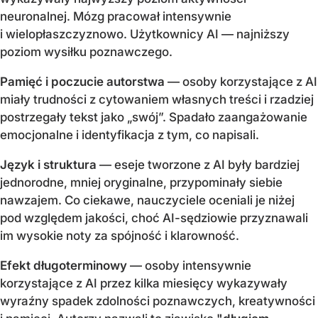
neuronalnej. Mózg pracował intensywnie
i wielopłaszczyznowo. Użytkownicy AI — najniższy
poziom wysiłku poznawczego.
Pamięć i poczucie autorstwa
— osoby korzystające z AI
miały trudności z cytowaniem własnych treści i rzadziej
postrzegały tekst jako „swój”. Spadało zaangażowanie
emocjonalne i identyfikacja z tym, co napisali.
Język i struktura
— eseje tworzone z AI były bardziej
jednorodne, mniej oryginalne, przypominały siebie
nawzajem. Co ciekawe, nauczyciele oceniali je niżej
pod względem jakości, choć AI-sędziowie przyznawali
im wysokie noty za spójność i klarowność.
Efekt długoterminowy
— osoby intensywnie
korzystające z AI przez kilka miesięcy wykazywały
wyraźny spadek zdolności poznawczych, kreatywności