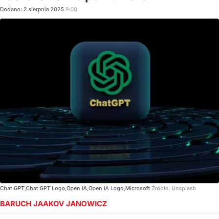
Dodano:
2
sierpnia
2025
9:00
Chat GPT,Chat GPT Logo,Open IA,Open IA Logo,Microsoft
Źródło:
Unsplash
BARUCH JAAKOV JANOWICZ