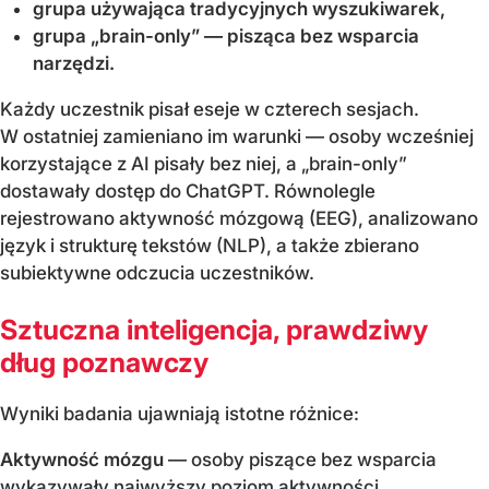
grupa używająca tradycyjnych wyszukiwarek,
grupa „brain-only” — pisząca bez wsparcia
narzędzi.
Każdy uczestnik pisał eseje w czterech sesjach.
W ostatniej zamieniano im warunki — osoby wcześniej
korzystające z AI pisały bez niej, a „brain-only”
dostawały dostęp do ChatGPT. Równolegle
rejestrowano aktywność mózgową (EEG), analizowano
język i strukturę tekstów (NLP), a także zbierano
subiektywne odczucia uczestników.
Sztuczna inteligencja, prawdziwy
dług poznawczy
Wyniki badania ujawniają istotne różnice:
Aktywność mózgu
— osoby piszące bez wsparcia
wykazywały najwyższy poziom aktywności