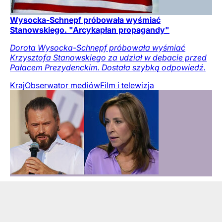
Wysocka-Schnepf próbowała wyśmiać
Stanowskiego. "Arcykapłan propagandy"
Dorota Wysocka-Schnepf próbowała wyśmiać
Krzysztofa Stanowskiego za udział w debacie przed
Pałacem Prezydenckim. Dostała szybką odpowiedź.
Kraj
Obserwator mediów
Film i telewizja