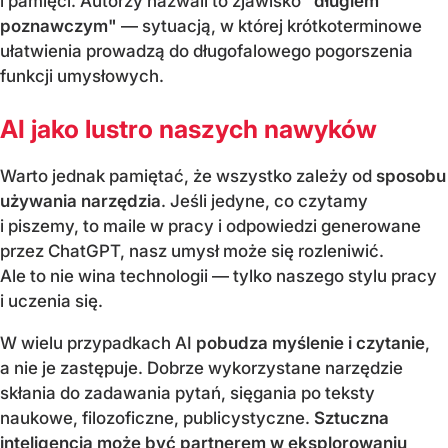
i pamięci. Autorzy nazwali to zjawisko
"długiem
poznawczym"
— sytuacją, w której krótkoterminowe
ułatwienia prowadzą do długofalowego pogorszenia
funkcji umysłowych.
AI jako lustro naszych nawyków
Warto jednak pamiętać, że wszystko zależy od
sposobu
używania narzędzia
. Jeśli jedyne, co czytamy
i piszemy, to maile w pracy i odpowiedzi generowane
przez ChatGPT, nasz umysł może się rozleniwić.
Ale to nie wina technologii — tylko naszego stylu pracy
i uczenia się.
W wielu przypadkach AI
pobudza myślenie i czytanie
,
a nie je zastępuje. Dobrze wykorzystane narzędzie
skłania do zadawania pytań, sięgania po teksty
naukowe, filozoficzne, publicystyczne.
Sztuczna
inteligencja może być partnerem w eksplorowaniu