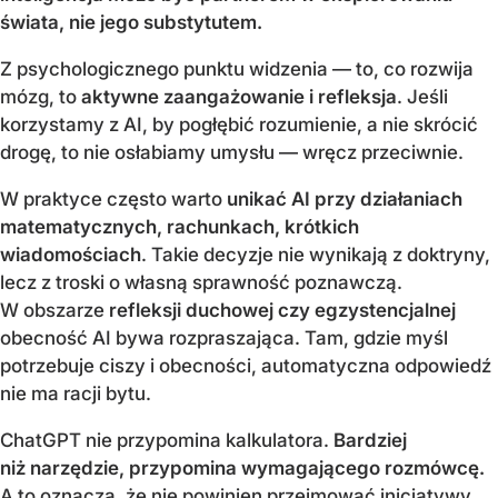
świata, nie jego substytutem.
Z psychologicznego punktu widzenia — to, co rozwija
mózg, to
aktywne zaangażowanie i refleksja
. Jeśli
korzystamy z AI, by pogłębić rozumienie, a nie skrócić
drogę, to nie osłabiamy umysłu — wręcz przeciwnie.
W praktyce często warto
unikać AI przy działaniach
matematycznych, rachunkach, krótkich
wiadomościach
. Takie decyzje nie wynikają z doktryny,
lecz z troski o własną sprawność poznawczą.
W obszarze
refleksji duchowej czy egzystencjalnej
obecność AI bywa rozpraszająca. Tam, gdzie myśl
potrzebuje ciszy i obecności, automatyczna odpowiedź
nie ma racji bytu.
ChatGPT nie przypomina kalkulatora.
Bardziej
niż narzędzie, przypomina wymagającego rozmówcę.
A to oznacza, że nie powinien przejmować inicjatywy.