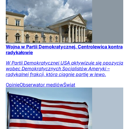
Wojna w Partii Demokratycznej. Centrolewica kontra
radykałowie
W Partii Demokratycznej USA aktywizuje się opozycja
wobec Demokratycznych Socjalistów Ameryki –
radykalnej frakcji, która ciągnie partię w lewo.
Opinie
Obserwator mediów
Świat