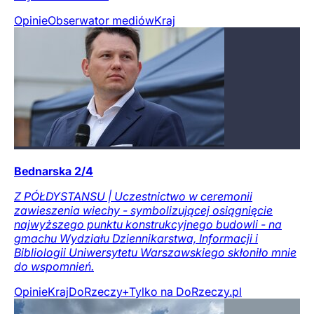
Opinie
Obserwator mediów
Kraj
Bednarska 2/4
Z PÓŁDYSTANSU | Uczestnictwo w ceremonii
zawieszenia wiechy - symbolizującej osiągnięcie
najwyższego punktu konstrukcyjnego budowli - na
gmachu Wydziału Dziennikarstwa, Informacji i
Bibliologii Uniwersytetu Warszawskiego skłoniło mnie
do wspomnień.
Opinie
Kraj
DoRzeczy+
Tylko na DoRzeczy.pl