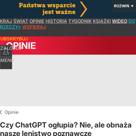
ROZWIŃ
▼
KRAJ
ŚWIAT
OPINIE
HISTORIA
TYGODNIK
KSIĄŻKI
WIDEO
DO
RZECZY+
WSPIERAJ
SUBSKRYBUJ
OPINIE
ZALOGUJ
MENU
Opinie
Czy ChatGPT ogłupia? Nie, ale obnaża
nasze lenistwo poznawcze