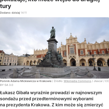
tury
Dodano:
dzisiaj
14:11
Pomnik Adama Mickiewicza w Krakowie
/ Źródło:
Wikimedia Commons
/
Jlascar / CC
BY-SA 3.0
Łukasz Gibała wyraźnie prowadzi w najnowszym
sondażu przed przedterminowymi wyborami
na prezydenta Krakowa. Z kim może się zmierzyć