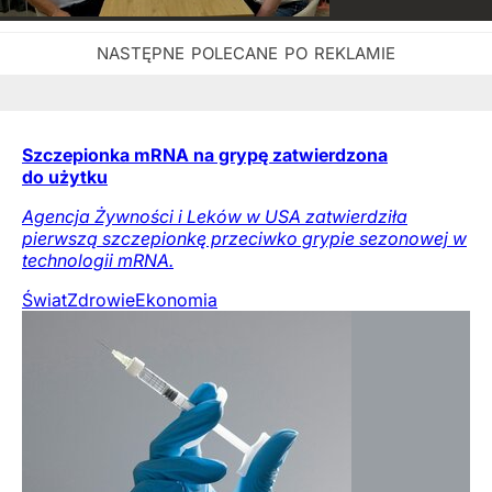
Szczepionka mRNA na grypę zatwierdzona
do użytku
Agencja Żywności i Leków w USA zatwierdziła
pierwszą szczepionkę przeciwko grypie sezonowej w
technologii mRNA.
Świat
Zdrowie
Ekonomia