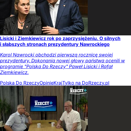
Lisicki i Ziemkiewicz rok po zaprzysiężeniu. O silnych
i słabszych stronach prezydentury Nawrockiego
Karol Nawrocki obchodzi pierwszą rocznicę swojej
prezydentury. Dokonania nowej głowy państwa ocenili w
programie "Polska Do Rzeczy" Paweł Lisicki i Rafał
Ziemkiewicz.
Polska Do Rzeczy
Opinie
Kraj
Tylko na DoRzeczy.pl